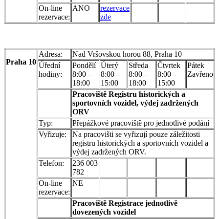
On-line
ANO
rezervace
rezervace:
zde
Adresa:
Nad Vršovskou horou 88, Praha 10
Praha 10
Úřední
Pondělí
Úterý
Středa
Čtvrtek
Pátek
hodiny:
8:00 –
8:00 –
8:00 –
8:00 –
Zavřeno
18:00
15:00
18:00
15:00
Pracoviště Registru historických a
sportovních vozidel, výdej zadržených
ORV
Typ:
Přepážkové pracoviště pro jednotlivé podání
Vyřizuje:
Na pracovišti se vyřizují pouze záležitosti
registru historických a sportovních vozidel a
výdej zadržených ORV.
Telefon:
236 003
782
On-line
NE
rezervace:
Pracoviště Registrace jednotlivě
dovezených vozidel