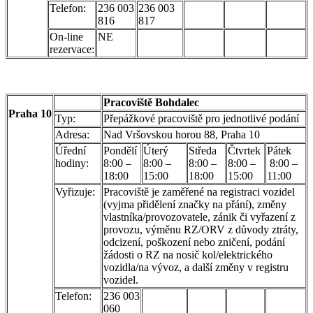
Telefon:
236 003
236 003
816
817
On-line
NE
rezervace:
Pracoviště Bohdalec
Praha 10
Typ:
Přepážkové pracoviště pro jednotlivé podání
Adresa:
Nad Vršovskou horou 88, Praha 10
Úřední
Pondělí
Úterý
Středa
Čtvrtek
Pátek
hodiny:
8:00 –
8:00 –
8:00 –
8:00 –
8:00 –
18:00
15:00
18:00
15:00
11:00
Vyřizuje:
Pracoviště je zaměřené na registraci vozidel
(vyjma přidělení značky na přání), změny
vlastníka/provozovatele, zánik či vyřazení z
provozu, výměnu RZ/ORV z důvody ztráty,
odcizení, poškození nebo zničení, podání
žádosti o RZ na nosič kol/elektrického
vozidla/na vývoz, a další změny v registru
vozidel.
Telefon:
236 003
060