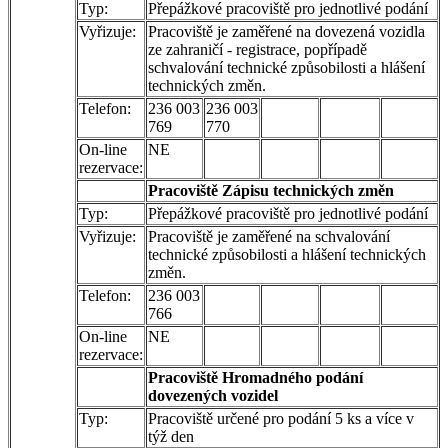
Typ:
Přepážkové pracoviště pro jednotlivé podání
Vyřizuje:
Pracoviště je zaměřené na dovezená vozidla
ze zahraničí - registrace, popřípadě
schvalování technické způsobilosti a hlášení
technických změn.
Telefon:
236 003
236 003
769
770
On-line
NE
rezervace:
Pracoviště Zápisu technických změn
Typ:
Přepážkové pracoviště pro jednotlivé podání
Vyřizuje:
Pracoviště je zaměřené na schvalování
technické způsobilosti a hlášení technických
změn.
Telefon:
236 003
766
On-line
NE
rezervace:
Pracoviště Hromadného podání
dovezených vozidel
Typ:
Pracoviště určené pro podání 5 ks a více v
týž den