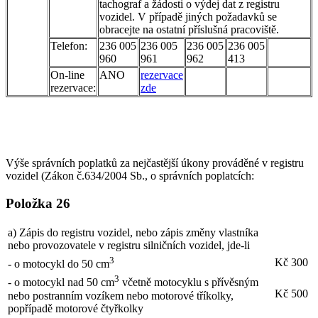
tachograf a žádosti o výdej dat z registru
vozidel. V případě jiných požadavků se
obracejte na ostatní příslušná pracoviště.
Telefon:
236 005
236 005
236 005
236 005
960
961
962
413
On-line
ANO
rezervace
rezervace:
zde
Výše správních poplatků za nejčastější úkony prováděné v registru
vozidel (Zákon č.634/2004 Sb., o správních poplatcích:
Položka 26
a) Zápis do registru vozidel, nebo zápis změny vlastníka
nebo provozovatele v registru silničních vozidel, jde-li
3
Kč
300
- o motocykl do 50 cm
3
- o motocykl nad 50 cm
včetně motocyklu s přívěsným
Kč
500
nebo postranním vozíkem nebo motorové tříkolky,
popřípadě motorové čtyřkolky