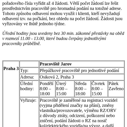
pořadového čísla vyřídit až 4 žádosti. Větší počet žádostí lze řešit
prostřednictvím pracoviště pro hromadná podání na totožné adrese.
Tohoto způsobu odbavení mohou využít i klienti, kteří nevyžadují
odbavení tzv. na počkání, bez ohledu na počet žádostí. Žádosti jsou
vyřizovány ve lhůtě jednoho týdne.
Úřední hodiny jsou uvedeny bez 30 min. zákonné přestávky na oběd
v rozmezí 11.00 - 13.00, které budou čerpány jednotlivými
pracovníky průběžně.
Pracoviště Jarov
Praha 3
Typ:
Přepážkové pracoviště pro jednotlivé podání
Adresa:
Osiková 2, Praha 3
Úřední
Pondělí
Úterý
Středa
Čtvrtek
Pátek
hodiny:
8:00 –
8:00 –
8:00 –
8:00 –
Zavřeno
18:00
15:00
18:00
15:00
Vyřizuje:
Pracoviště je zaměřené na registraci vozidel
(vyjma přidělení značky na přání), změny
vlastníka/provozovatele, výměnu RZ/ORV
z důvody ztráty, odcizení, poškození nebo
zničení, podání žádosti o RZ na nosič
kol/elektrického vozidla/na vývoz, a další