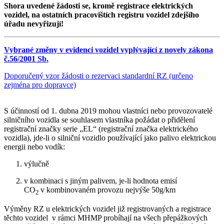
Shora uvedené žádosti se, kromě registrace elektrických
vozidel, na ostatních pracovištích registru vozidel zdejšího
úřadu nevyřizují!
Vybrané změny v evidenci vozidel vyplývající z novely zákona
č.56/2001 Sb.
Doporučený vzor žádosti o rezervaci standardní RZ (určeno
zejména pro dopravce)
S účinností od 1. dubna 2019 mohou vlastníci nebo provozovatelé
silničního vozidla se souhlasem vlastníka požádat o přidělení
registrační značky serie „EL“ (registrační značka elektrického
vozidla), jde-li o silniční vozidlo používající jako palivo elektrickou
energii nebo vodík:
výlučně
v kombinaci s jiným palivem, je-li hodnota emisí
CO
v kombinovaném provozu nejvýše 50g/km
2
Výměny RZ u elektrických vozidel již registrovaných a registrace
těchto vozidel v rámci MHMP probíhají na všech přepážkových