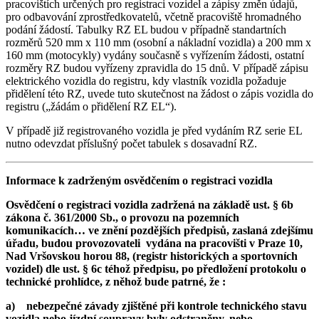
pracovištích určených pro registraci vozidel a zápisy změn údajů,
pro odbavování zprostředkovatelů, včetně pracoviště hromadného
podání žádostí. Tabulky RZ EL budou v případně standartních
rozměrů 520 mm x 110 mm (osobní a nákladní vozidla) a 200 mm x
160 mm (motocykly) vydány současně s vyřízením žádosti, ostatní
rozměry RZ budou vyřízeny zpravidla do 15 dnů. V případě zápisu
elektrického vozidla do registru, kdy vlastník vozidla požaduje
přidělení této RZ, uvede tuto skutečnost na žádost o zápis vozidla do
registru („žádám o přidělení RZ EL“).
V případě již registrovaného vozidla je před vydáním RZ serie EL
nutno odevzdat příslušný počet tabulek s dosavadní RZ.
Informace k zadrženým osvědčením o registraci vozidla
Osvědčení o registraci vozidla zadržená na základě ust. § 6b
zákona č. 361/2000 Sb., o provozu na pozemních
komunikacích… ve znění pozdějších předpisů, zaslaná zdejšímu
úřadu, budou provozovateli vydána na pracovišti v Praze 10,
Nad Vršovskou horou 88, (registr historických a sportovních
vozidel) dle ust. § 6c téhož předpisu, po předložení protokolu o
technické prohlídce, z něhož bude patrné, že :
a) nebezpečné závady zjištěné při kontrole technického stavu
vozidla nebo jízdní soupravy byly odstraněny, nebo