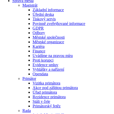
Správa města
Magistrát
Základní informace
Úřední deska
Tiskový servis
Povinně zveřejňované informace
GDPR
Odbory
Městské společnosti
Městské organizace
Kariéra
Finance
Uvádíme na pravou míru
Proti korupci
Evidence smluv
Vyhlášky a nařízení
Opendata
Primátor
Vizitka primátora
Akce pod záštitou primátora
Úřad primátora
Rezidence primátora
Stáli v čele
Primátorský řetěz
Rada