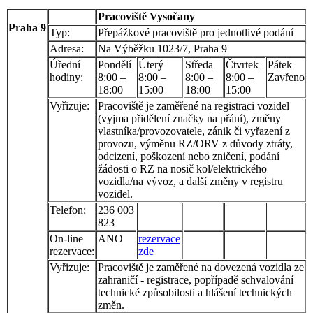
Pracoviště Vysočany
Praha 9
Typ:
Přepážkové pracoviště pro jednotlivé podání
Adresa:
Na Výběžku 1023/7, Praha 9
Úřední
Pondělí
Úterý
Středa
Čtvrtek
Pátek
hodiny:
8:00 –
8:00 –
8:00 –
8:00 –
Zavřeno
18:00
15:00
18:00
15:00
Vyřizuje:
Pracoviště je zaměřené na registraci vozidel
(vyjma přidělení značky na přání), změny
vlastníka/provozovatele, zánik či vyřazení z
provozu, výměnu RZ/ORV z důvody ztráty,
odcizení, poškození nebo zničení, podání
žádosti o RZ na nosič kol/elektrického
vozidla/na vývoz, a další změny v registru
vozidel.
Telefon:
236 003
823
On-line
ANO
rezervace
rezervace:
zde
Vyřizuje:
Pracoviště je zaměřené na dovezená vozidla ze
zahraničí - registrace, popřípadě schvalování
technické způsobilosti a hlášení technických
změn.