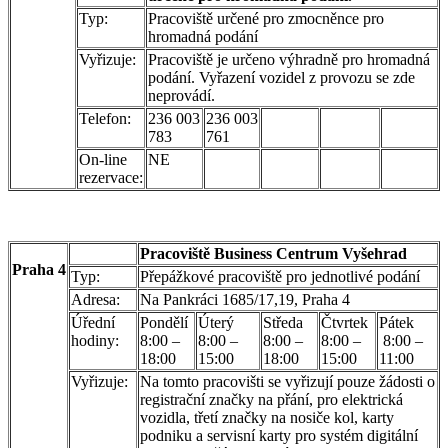
Typ:
Pracoviště určené pro zmocněnce pro
hromadná podání
Vyřizuje:
Pracoviště je určeno výhradně pro hromadná
podání. Vyřazení vozidel z provozu se zde
neprovádí.
Telefon:
236 003
236 003
783
761
On-line
NE
rezervace:
Pracoviště Business Centrum Vyšehrad
Praha 4
Typ:
Přepážkové pracoviště pro jednotlivé podání
Adresa:
Na Pankráci 1685/17,19, Praha 4
Úřední
Pondělí
Úterý
Středa
Čtvrtek
Pátek
hodiny:
8:00 –
8:00 –
8:00 –
8:00 –
8:00 –
18:00
15:00
18:00
15:00
11:00
Vyřizuje:
Na tomto pracovišti se vyřizují pouze žádosti o
registrační značky na přání, pro elektrická
vozidla, třetí značky na nosiče kol, karty
podniku a servisní karty pro systém digitální