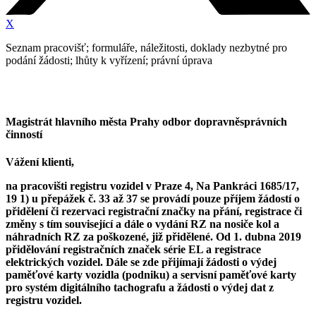
X
Seznam pracovišť; formuláře, náležitosti, doklady nezbytné pro
podání žádosti; lhůty k vyřízení; právní úprava
Magistrát hlavního města Prahy odbor dopravněsprávních
činností
Vážení klienti,
na pracovišti registru vozidel v Praze 4, Na Pankráci 1685/17,
19 1) u přepážek č. 33 až 37 se provádí pouze příjem žádostí o
přidělení či rezervaci registrační značky na přání, registrace či
změny s tím související a dále o vydání RZ na nosiče kol a
náhradních RZ za poškozené, již přidělené. Od 1. dubna 2019
přidělování registračních značek série EL a registrace
elektrických vozidel. Dále se zde přijímají žádosti o výdej
paměťové karty vozidla (podniku) a servisní paměťové karty
pro systém digitálního tachografu a žádosti o výdej dat z
registru vozidel.