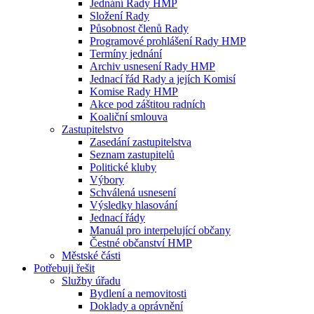
Jednání Rady HMP
Složení Rady
Působnost členů Rady
Programové prohlášení Rady HMP
Termíny jednání
Archiv usnesení Rady HMP
Jednací řád Rady a jejích Komisí
Komise Rady HMP
Akce pod záštitou radních
Koaliční smlouva
Zastupitelstvo
Zasedání zastupitelstva
Seznam zastupitelů
Politické kluby
Výbory
Schválená usnesení
Výsledky hlasování
Jednací řády
Manuál pro interpelující občany
Čestné občanství HMP
Městské části
Potřebuji řešit
Služby úřadu
Bydlení a nemovitosti
Doklady a oprávnění