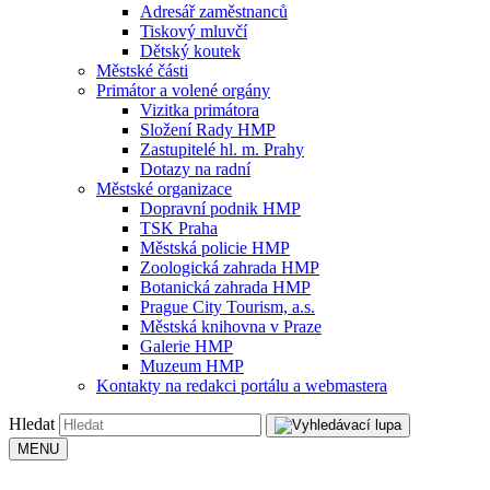
Adresář zaměstnanců
Tiskový mluvčí
Dětský koutek
Městské části
Primátor a volené orgány
Vizitka primátora
Složení Rady HMP
Zastupitelé hl. m. Prahy
Dotazy na radní
Městské organizace
Dopravní podnik HMP
TSK Praha
Městská policie HMP
Zoologická zahrada HMP
Botanická zahrada HMP
Prague City Tourism, a.s.
Městská knihovna v Praze
Galerie HMP
Muzeum HMP
Kontakty na redakci portálu a webmastera
Hledat
MENU