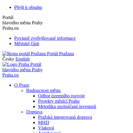
Přejít k obsahu
Portál
hlavního města Prahy
Praha.eu
Povinně zveřejňované informace
Městské části
Portál Pražana
Česky
English
Portál
hlavního města Prahy
Praha.eu
O Praze
Budoucnost města
Odbor územního rozvoje
Projekty měnící Prahu
Metodika spoluúčasti investorů
Doprava
Pražská integrovaná doprava
MHD
Vlaková