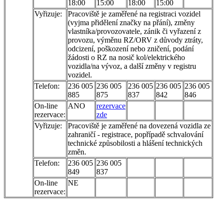
18:00
15:00
18:00
15:00
Vyřizuje:
Pracoviště je zaměřené na registraci vozidel
(vyjma přidělení značky na přání), změny
vlastníka/provozovatele, zánik či vyřazení z
provozu, výměnu RZ/ORV z důvody ztráty,
odcizení, poškození nebo zničení, podání
žádosti o RZ na nosič kol/elektrického
vozidla/na vývoz, a další změny v registru
vozidel.
Telefon:
236 005
236 005
236 005
236 005
236 005
885
875
837
842
846
On-line
ANO
rezervace
rezervace:
zde
Vyřizuje:
Pracoviště je zaměřené na dovezená vozidla ze
zahraničí - registrace, popřípadě schvalování
technické způsobilosti a hlášení technických
změn.
Telefon:
236 005
236 005
849
837
On-line
NE
rezervace: