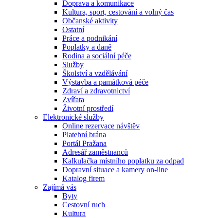
Doprava a komunikace
Kultura, sport, cestování a volný čas
Občanské aktivity
Ostatní
Práce a podnikání
Poplatky a daně
Rodina a sociální péče
Služby
Školství a vzdělávání
Výstavba a památková péče
Zdraví a zdravotnictví
Zvířata
Životní prostředí
Elektronické služby
Online rezervace návštěv
Platební brána
Portál Pražana
Adresář zaměstnanců
Kalkulačka místního poplatku za odpad
Dopravní situace a kamery on-line
Katalog firem
Zajímá vás
Byty
Cestovní ruch
Kultura