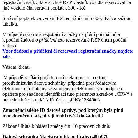
registrační značky, kdy si chce RZP vlastník vozidla rezervovat na
jiné vozidlo činí správní poplatek 300,- Kč.
Správní poplatek za vydání RZ na přání činí 5 000,- Kč za každou
tabulku.
V případě
rezervace
registrační značky na přání počíná lhůta
k podání žádosti
o přidělení
této rezervované RZP dnem podání
žádosti!
Vzor žádosti o přidělení či rezervaci registrační značky najdete
zde.
Vážení klienti,
V případě zasílání plných mocí elektronickou cestou,
prostřednictvím datové schránky, případně prostřednictvím
elektronické podatelny se zaručeným elektronickým podpisem,
opatřete pro snadnou identifikaci tuto písemnost zkratkou „CRV“ a
posledních šest znaků VIN čísla :
„CRV123456“.
Zmocněnci sdělte ID datové zprávy, pod kterým byla plná
moc doručena tak, aby jí mohl uvést do žádosti !
Zákonná lhůta k hlášení změny činí 10 pracovních dnů.
Datová schránka Magistrátu hl. m. Prahy: 48ia97h