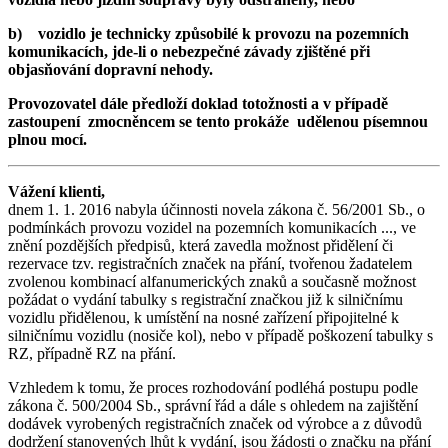
b) vozidlo je technicky způsobilé k provozu na pozemních
komunikacích, jde-li o nebezpečné závady zjištěné při
objasňování dopravní nehody.
Provozovatel dále předloží doklad totožnosti a v případě
zastoupení zmocněncem se tento prokáže udělenou písemnou
plnou mocí.
Vážení klienti,
dnem 1. 1. 2016 nabyla účinnosti novela zákona č. 56/2001 Sb., o
podmínkách provozu vozidel na pozemních komunikacích ..., ve
znění pozdějších předpisů, která zavedla možnost přidělení či
rezervace tzv. registračních značek na přání, tvořenou žadatelem
zvolenou kombinací alfanumerických znaků a současně možnost
požádat o vydání tabulky s registrační značkou již k silničnímu
vozidlu přidělenou, k umístění na nosné zařízení připojitelné k
silničnímu vozidlu (nosiče kol), nebo v případě poškození tabulky s
RZ, případně RZ na přání.
Vzhledem k tomu, že proces rozhodování podléhá postupu podle
zákona č. 500/2004 Sb., správní řád a dále s ohledem na zajištění
dodávek vyrobených registračních značek od výrobce a z důvodů
dodržení stanovených lhůt k vydání, jsou žádosti o značku na přání