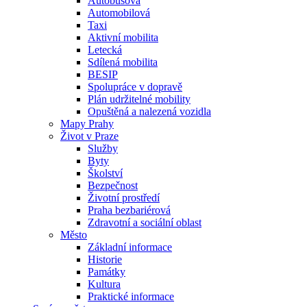
Autobusová
Automobilová
Taxi
Aktivní mobilita
Letecká
Sdílená mobilita
BESIP
Spolupráce v dopravě
Plán udržitelné mobility
Opuštěná a nalezená vozidla
Mapy Prahy
Život v Praze
Služby
Byty
Školství
Bezpečnost
Životní prostředí
Praha bezbariérová
Zdravotní a sociální oblast
Město
Základní informace
Historie
Památky
Kultura
Praktické informace