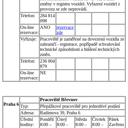
změny v registru vozidel. Vyřazení vozidel z
provozu se zde neprovádí.
Telefon:
284 814
098
On-line
ANO
rezervace
rezervace:
zde
Vyřizuje:
Pracoviště je zaměřené na dovezená vozidla ze
zahraničí - registrace, popřípadě schvalování
technické způsobilosti a hlášení technických
změn.
Telefon:
236 004
879
On-line
NE
rezervace:
Pracoviště Břevnov
Praha 6
Typ:
Přepážkové pracoviště pro jednotlivé podání
Adresa:
Radimova 39, Praha 6
Úřední
Pondělí
Úterý
Středa
Čtvrtek
Pátek
hodiny:
8:00 –
8:00 –
8:00 –
8:00 –
Zavřeno