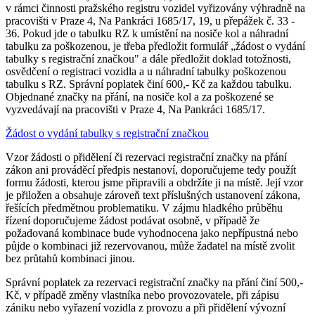
v rámci činnosti pražského registru vozidel vyřizovány výhradně na
pracovišti v Praze 4, Na Pankráci 1685/17, 19, u přepážek č. 33 -
36. Pokud jde o tabulku RZ k umístění na nosiče kol a náhradní
tabulku za poškozenou, je třeba předložit formulář „žádost o vydání
tabulky s registrační značkou" a dále předložit doklad totožnosti,
osvědčení o registraci vozidla a u náhradní tabulky poškozenou
tabulku s RZ. Správní poplatek činí 600,- Kč za každou tabulku.
Objednané značky na přání, na nosiče kol a za poškozené se
vyzvedávají na pracovišti v Praze 4, Na Pankráci 1685/17.
Žádost o vydání tabulky s registrační značkou
Vzor žádosti o přidělení či rezervaci registrační značky na přání
zákon ani prováděcí předpis nestanoví, doporučujeme tedy použít
formu žádosti, kterou jsme připravili a obdržíte ji na místě. Její vzor
je přiložen a obsahuje zároveň text příslušných ustanovení zákona,
řešících předmětnou problematiku. V zájmu hladkého průběhu
řízení doporučujeme žádost podávat osobně, v případě že
požadovaná kombinace bude vyhodnocena jako nepřípustná nebo
půjde o kombinaci již rezervovanou, může žadatel na místě zvolit
bez průtahů kombinaci jinou.
Správní poplatek za rezervaci registrační značky na přání činí 500,-
Kč, v případě změny vlastníka nebo provozovatele, při zápisu
zániku nebo vyřazení vozidla z provozu a při přidělení vývozní