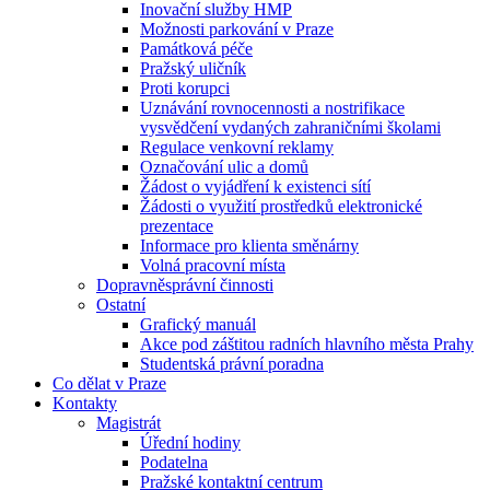
Inovační služby HMP
Možnosti parkování v Praze
Památková péče
Pražský uličník
Proti korupci
Uznávání rovnocennosti a nostrifikace
vysvědčení vydaných zahraničními školami
Regulace venkovní reklamy
Označování ulic a domů
Žádost o vyjádření k existenci sítí
Žádosti o využití prostředků elektronické
prezentace
Informace pro klienta směnárny
Volná pracovní místa
Dopravněsprávní činnosti
Ostatní
Grafický manuál
Akce pod záštitou radních hlavního města Prahy
Studentská právní poradna
Co dělat v Praze
Kontakty
Magistrát
Úřední hodiny
Podatelna
Pražské kontaktní centrum