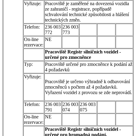
Vyřizuje:
Pracoviště je zaměřené na dovezená vozidla
ze zahraničí - registrace, popřípadě
schvalování technické způsobilosti a hlášení
technických změn.
Telefon:
236 003
236 003
772
773
On-line
NE
rezervace:
Pracoviště Registr silničních vozidel -
určené pro zmocněnce
Typ:
Pracoviště určené pro zmocněnce k podání až
4 požadavků
Vyřizuje:
Pracoviště je určeno výhradně k odbavování
zmocněnců s počtem až 4 požadavků.
Vyřazení vozidel z provozu se zde neprovádí.
Telefon:
236 003
236 003
236 003
791
074
075
On-line
NE
rezervace:
Pracoviště Registr silničních vozidel -
určené pro hromadná podání.