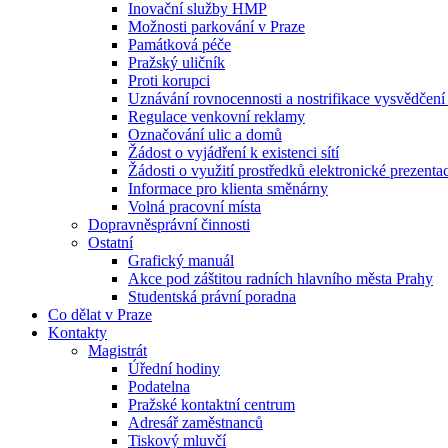
Inovační služby HMP
Možnosti parkování v Praze
Památková péče
Pražský uličník
Proti korupci
Uznávání rovnocennosti a nostrifikace vysvědčen
Regulace venkovní reklamy
Označování ulic a domů
Žádost o vyjádření k existenci sítí
Žádosti o využití prostředků elektronické prezenta
Informace pro klienta směnárny
Volná pracovní místa
Dopravněsprávní činnosti
Ostatní
Grafický manuál
Akce pod záštitou radních hlavního města Prahy
Studentská právní poradna
Co dělat v Praze
Kontakty
Magistrát
Úřední hodiny
Podatelna
Pražské kontaktní centrum
Adresář zaměstnanců
Tiskový mluvčí