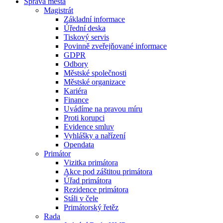
Správa města
Magistrát
Základní informace
Úřední deska
Tiskový servis
Povinně zveřejňované informace
GDPR
Odbory
Městské společnosti
Městské organizace
Kariéra
Finance
Uvádíme na pravou míru
Proti korupci
Evidence smluv
Vyhlášky a nařízení
Opendata
Primátor
Vizitka primátora
Akce pod záštitou primátora
Úřad primátora
Rezidence primátora
Stáli v čele
Primátorský řetěz
Rada