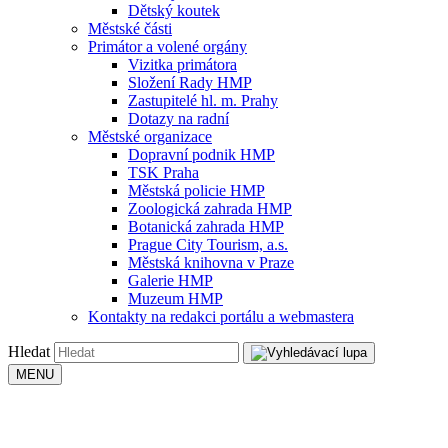
Dětský koutek
Městské části
Primátor a volené orgány
Vizitka primátora
Složení Rady HMP
Zastupitelé hl. m. Prahy
Dotazy na radní
Městské organizace
Dopravní podnik HMP
TSK Praha
Městská policie HMP
Zoologická zahrada HMP
Botanická zahrada HMP
Prague City Tourism, a.s.
Městská knihovna v Praze
Galerie HMP
Muzeum HMP
Kontakty na redakci portálu a webmastera
Hledat
MENU