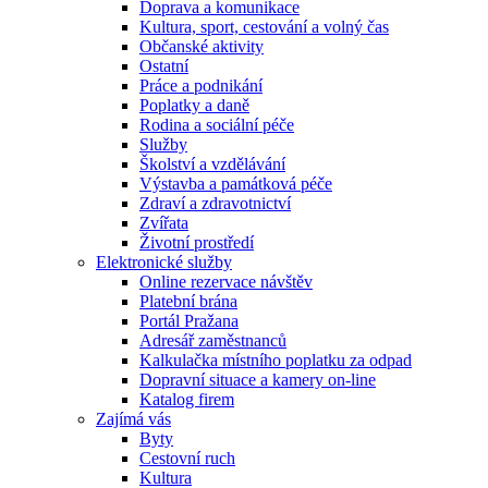
Doprava a komunikace
Kultura, sport, cestování a volný čas
Občanské aktivity
Ostatní
Práce a podnikání
Poplatky a daně
Rodina a sociální péče
Služby
Školství a vzdělávání
Výstavba a památková péče
Zdraví a zdravotnictví
Zvířata
Životní prostředí
Elektronické služby
Online rezervace návštěv
Platební brána
Portál Pražana
Adresář zaměstnanců
Kalkulačka místního poplatku za odpad
Dopravní situace a kamery on-line
Katalog firem
Zajímá vás
Byty
Cestovní ruch
Kultura