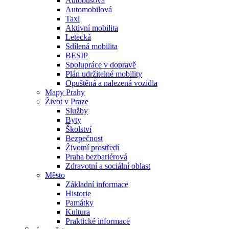
Autobusová
Automobilová
Taxi
Aktivní mobilita
Letecká
Sdílená mobilita
BESIP
Spolupráce v dopravě
Plán udržitelné mobility
Opuštěná a nalezená vozidla
Mapy Prahy
Život v Praze
Služby
Byty
Školství
Bezpečnost
Životní prostředí
Praha bezbariérová
Zdravotní a sociální oblast
Město
Základní informace
Historie
Památky
Kultura
Praktické informace