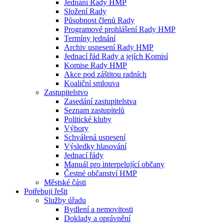
Jednání Rady HMP
Složení Rady
Působnost členů Rady
Programové prohlášení Rady HMP
Termíny jednání
Archiv usnesení Rady HMP
Jednací řád Rady a jejích Komisí
Komise Rady HMP
Akce pod záštitou radních
Koaliční smlouva
Zastupitelstvo
Zasedání zastupitelstva
Seznam zastupitelů
Politické kluby
Výbory
Schválená usnesení
Výsledky hlasování
Jednací řády
Manuál pro interpelující občany
Čestné občanství HMP
Městské části
Potřebuji řešit
Služby úřadu
Bydlení a nemovitosti
Doklady a oprávnění