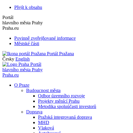
Přejít k obsahu
Portál
hlavního města Prahy
Praha.eu
Povinně zveřejňované informace
Městské části
Portál Pražana
Česky
English
Portál
hlavního města Prahy
Praha.eu
O Praze
Budoucnost města
Odbor územního rozvoje
Projekty měnící Prahu
Metodika spoluúčasti investorů
Doprava
Pražská integrovaná doprava
MHD
Vlaková