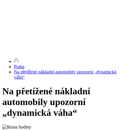
Praha
Na přetížené nákladní automobily upozorní „dynamická
váha“
Na přetížené nákladní
automobily upozorní
„dynamická váha“