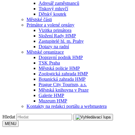
Adresář zaměstnanců
Tiskový mluvčí
Dětský koutek
Městské části
Primátor a volené orgány
Vizitka primátora
Složení Rady HMP
Zastupitelé hl. m. Prahy
Dotazy na radní
Městské organizace
Dopravní podnik HMP
TSK Praha
Městská policie HMP
Zoologická zahrada HMP
Botanická zahrada HMP
Prague City Tourism, a.s.
Městská knihovna v Praze
Galerie HMP
Muzeum HMP
Kontakty na redakci portálu a webmastera
Hledat
MENU