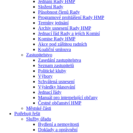
Jednání Rady HMP
Složení Rady
Působnost členů Rady
Programové prohlášení Rady HMP
Termíny jednání
Archiv usnesení Rady HMP
Jednací řád Rady a jejích Komisí
Komise Rady HMP
Akce pod záštitou radních
Koaliční smlouva
Zastupitelstvo
Zasedání zastupitelstva
Seznam zastupitelů
Politické kluby
Výbory
Schválená usnesení
Výsledky hlasování
Jednací řády
Manuál pro interpelující občany
Čestné občanství HMP
Městské části
Potřebuji řešit
Služby úřadu
Bydlení a nemovitosti
Doklady a oprávnění