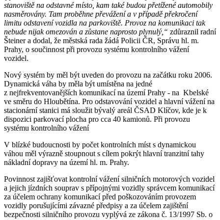
stanoviště na odstavné místo, kam také budou přetížené automobily
nasměrovány. Tam proběhne převážení a v případě překročení
limitu odstavení vozidla na parkoviště. Provoz na komunikaci tak
nebude nijak omezován a zůstane naprosto plynulý,“
zdůraznil radní
Šteiner a dodal, že městská rada žádá Policii ČR, Správu hl. m.
Prahy, o součinnost při provozu systému kontrolního vážení
vozidel.
Nový systém by měl být uveden do provozu na začátku roku 2006.
Dynamická váha by měla být umístěna na jedné
z nejfrekventovanějších komunikací na území Prahy - na Kbelské
ve směru do Hloubětína. Pro odstavování vozidel a hlavní vážení na
stacionární stanici má sloužit bývalý areál ČSAD Klíčov, kde je k
dispozici parkovací plocha pro cca 40 kamionů. Při provozu
systému kontrolního vážení
V blízké budoucnosti by počet kontrolních míst s dynamickou
váhou měl výrazně stoupnout s cílem pokrýt hlavní tranzitní tahy
nákladní dopravy na území hl. m. Prahy.
Povinnost zajišťovat kontrolní vážení silničních motorových vozidel
a jejich jízdních souprav s přípojnými vozidly správcem komunikací
za účelem ochrany komunikací před poškozováním provozem
vozidly porušujícími závazné předpisy a za účelem zajištění
bezpečnosti silničního provozu vyplývá ze zákona č. 13/1997 Sb. o