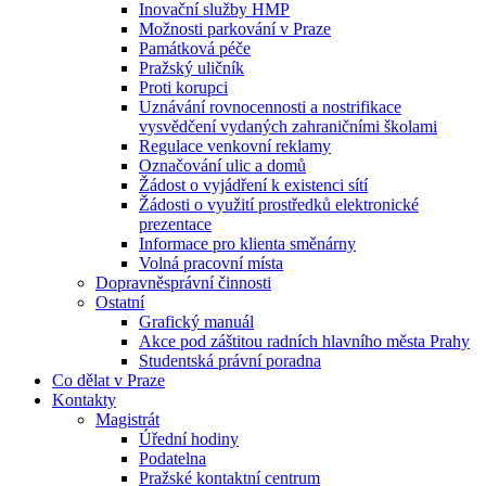
Inovační služby HMP
Možnosti parkování v Praze
Památková péče
Pražský uličník
Proti korupci
Uznávání rovnocennosti a nostrifikace
vysvědčení vydaných zahraničními školami
Regulace venkovní reklamy
Označování ulic a domů
Žádost o vyjádření k existenci sítí
Žádosti o využití prostředků elektronické
prezentace
Informace pro klienta směnárny
Volná pracovní místa
Dopravněsprávní činnosti
Ostatní
Grafický manuál
Akce pod záštitou radních hlavního města Prahy
Studentská právní poradna
Co dělat v Praze
Kontakty
Magistrát
Úřední hodiny
Podatelna
Pražské kontaktní centrum