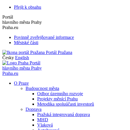
Přejít k obsahu
Portál
hlavního města Prahy
Praha.eu
Povinně zveřejňované informace
Městské části
Portál Pražana
Česky
English
Portál
hlavního města Prahy
Praha.eu
O Praze
Budoucnost města
Odbor územního rozvoje
Projekty měnící Prahu
Metodika spoluúčasti investorů
Doprava
Pražská integrovaná doprava
MHD
Vlaková