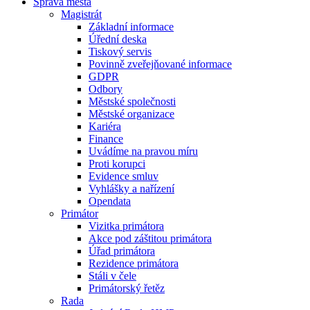
Správa města
Magistrát
Základní informace
Úřední deska
Tiskový servis
Povinně zveřejňované informace
GDPR
Odbory
Městské společnosti
Městské organizace
Kariéra
Finance
Uvádíme na pravou míru
Proti korupci
Evidence smluv
Vyhlášky a nařízení
Opendata
Primátor
Vizitka primátora
Akce pod záštitou primátora
Úřad primátora
Rezidence primátora
Stáli v čele
Primátorský řetěz
Rada