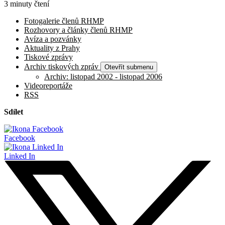
3 minuty čtení
Fotogalerie členů RHMP
Rozhovory a články členů RHMP
Avíza a pozvánky
Aktuality z Prahy
Tiskové zprávy
Archiv tiskových zpráv
Otevřít submenu
Archiv: listopad 2002 - listopad 2006
Videoreportáže
RSS
Sdílet
Facebook
Linked In