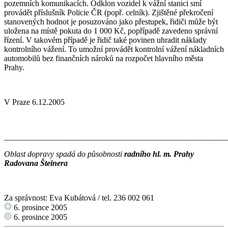
pozemních komunikacích. Odklon vozidel k vážní stanici smí
provádět příslušník Policie ČR (popř. celník). Zjištěné překročení
stanovených hodnot je posuzováno jako přestupek, řidiči může být
uložena na místě pokuta do 1 000 Kč, popřípadě zavedeno správní
řízení. V takovém případě je řidič také povinen uhradit náklady
kontrolního vážení. To umožní provádět kontrolní vážení nákladních
automobilů bez finančních nároků na rozpočet hlavního města
Prahy.
V Praze 6.12.2005
_______________________________________________________
Oblast dopravy spadá do působnosti
radního hl. m. Prahy
Radovana Šteinera
Za správnost: Eva Kubátová / tel. 236 002 061
6. prosince 2005
6. prosince 2005