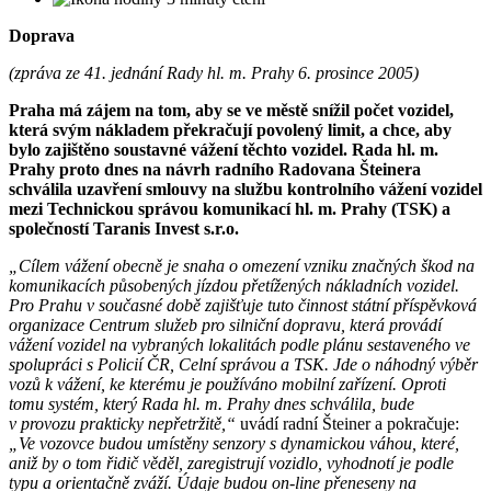
Doprava
(zpráva ze 41. jednání Rady hl. m. Prahy 6. prosince 2005)
Praha má zájem na tom, aby se ve městě snížil počet vozidel,
která svým nákladem překračují povolený limit, a chce, aby
bylo zajištěno soustavné vážení těchto vozidel. Rada hl. m.
Prahy proto dnes na návrh radního Radovana Šteinera
schválila uzavření smlouvy na službu kontrolního vážení vozidel
mezi Technickou správou komunikací hl. m. Prahy (TSK) a
společností Taranis Invest s.r.o.
„Cílem vážení obecně je snaha o omezení vzniku značných škod na
komunikacích působených jízdou přetížených nákladních vozidel.
Pro Prahu v současné době zajišťuje tuto činnost státní příspěvková
organizace Centrum služeb pro silniční dopravu, která provádí
vážení vozidel na vybraných lokalitách podle plánu sestaveného ve
spolupráci s Policií ČR, Celní správou a TSK. Jde o náhodný výběr
vozů k vážení, ke kterému je používáno mobilní zařízení. Oproti
tomu systém, který Rada hl. m. Prahy dnes schválila, bude
v provozu prakticky nepřetržitě,“
uvádí radní Šteiner a pokračuje:
„Ve vozovce budou umístěny senzory s dynamickou váhou, které,
aniž by o tom řidič věděl, zaregistrují vozidlo, vyhodnotí je podle
typu a orientačně zváží. Údaje budou on-line přeneseny na