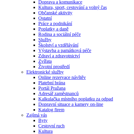
Doprava a komunikace
Kultura, sport, cestování a volný čas
Občanské aktivity
Ostatní
Práce a podnikání
Poplatky a daně
Rodina a sociální péče
Služby
Školství a vzdělávání
Výstavba a památková péče
Zdraví a zdravotnictví
Zvířata
Životní prostředí
Elektronické služby
Online rezervace návštěv
Platební brána
Portál Pražana
Adresář zaměstnanců
Kalkulačka místního poplatku za odpad
Dopravní situace a kamery on-line
Katalog firem
Zajímá vás
Byty
Cestovní ruch
Kultura