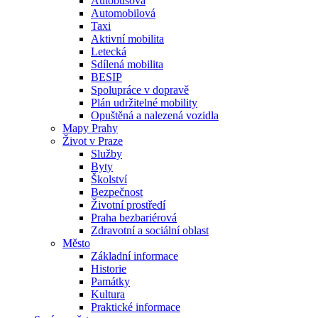
Autobusová
Automobilová
Taxi
Aktivní mobilita
Letecká
Sdílená mobilita
BESIP
Spolupráce v dopravě
Plán udržitelné mobility
Opuštěná a nalezená vozidla
Mapy Prahy
Život v Praze
Služby
Byty
Školství
Bezpečnost
Životní prostředí
Praha bezbariérová
Zdravotní a sociální oblast
Město
Základní informace
Historie
Památky
Kultura
Praktické informace