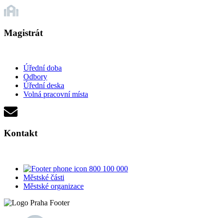
Magistrát
Úřední doba
Odbory
Úřední deska
Volná pracovní místa
Kontakt
800 100 000
Městské části
Městské organizace