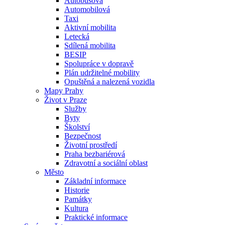
Autobusová
Automobilová
Taxi
Aktivní mobilita
Letecká
Sdílená mobilita
BESIP
Spolupráce v dopravě
Plán udržitelné mobility
Opuštěná a nalezená vozidla
Mapy Prahy
Život v Praze
Služby
Byty
Školství
Bezpečnost
Životní prostředí
Praha bezbariérová
Zdravotní a sociální oblast
Město
Základní informace
Historie
Památky
Kultura
Praktické informace