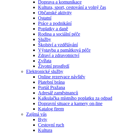
Doprava a komunikace
Kultura, sport, cestování a volný čas
Občanské aktivity
Ostatní
Práce a podnikání
Poplatky a daně
Rodina a sociální péče
Služby
Školství a vzdělávání
Výstavba a památková péče
Zdraví a zdravotnictví
Zvířata
Životní prostředí
Elektronické služby
Online rezervace návštěv
Platební brána
Portál Pražana
Adresář zaměstnanců
Kalkulačka místního poplatku za odpad
Dopravní situace a kamery on-line
Katalog firem
Zajímá vás
Byty
Cestovní ruch
Kultura