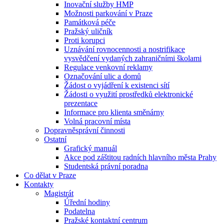
Inovační služby HMP
Možnosti parkování v Praze
Památková péče
Pražský uličník
Proti korupci
Uznávání rovnocennosti a nostrifikace
vysvědčení vydaných zahraničními školami
Regulace venkovní reklamy
Označování ulic a domů
Žádost o vyjádření k existenci sítí
Žádosti o využití prostředků elektronické
prezentace
Informace pro klienta směnárny
Volná pracovní místa
Dopravněsprávní činnosti
Ostatní
Grafický manuál
Akce pod záštitou radních hlavního města Prahy
Studentská právní poradna
Co dělat v Praze
Kontakty
Magistrát
Úřední hodiny
Podatelna
Pražské kontaktní centrum