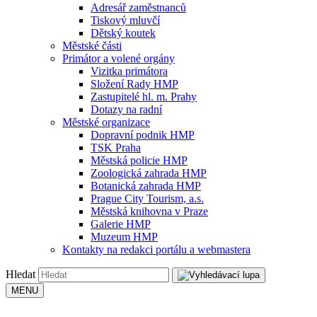
Adresář zaměstnanců
Tiskový mluvčí
Dětský koutek
Městské části
Primátor a volené orgány
Vizitka primátora
Složení Rady HMP
Zastupitelé hl. m. Prahy
Dotazy na radní
Městské organizace
Dopravní podnik HMP
TSK Praha
Městská policie HMP
Zoologická zahrada HMP
Botanická zahrada HMP
Prague City Tourism, a.s.
Městská knihovna v Praze
Galerie HMP
Muzeum HMP
Kontakty na redakci portálu a webmastera
Hledat
MENU