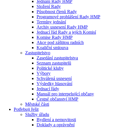
Jednání Rady HMP
Složení Rady
Působnost členů Rady
Programové prohlášení Rady HMP
Termíny jednání
Archiv usnesení Rady HMP
Jednací řád Rady a jejích Komisí
Komise Rady HMP
Akce pod záštitou radních
Koaliční smlouva
Zastupitelstvo
Zasedání zastupitelstva
Seznam zastupitelů
Politické kluby
Výbory
Schválená usnesení
Výsledky hlasování
Jednací řády
Manuál pro interpelující občany
Čestné občanství HMP
Městské části
Potřebuji řešit
Služby úřadu
Bydlení a nemovitosti
Doklady a oprávnění