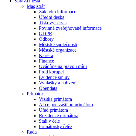
Správa města
Magistrát
Základní informace
Úřední deska
Tiskový servis
Povinně zveřejňované informace
GDPR
Odbory
Městské společnosti
Městské organizace
Kariéra
Finance
Uvádíme na pravou míru
Proti korupci
Evidence smluv
Vyhlášky a nařízení
Opendata
Primátor
Vizitka primátora
Akce pod záštitou primátora
Úřad primátora
Rezidence primátora
Stáli v čele
Primátorský řetěz
Rada