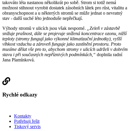
takováto léta nastanou několikrát po sobě. Strom si totiž nemá
možnost stihnout vyrobit dostatek zásobních látek pro růst, vitalitu a
obranyschopnost a u některých stromů se může jednat o nevratný
stav - další suché léto jednoduše nepřečkají.
Výhody stromů v ulicích jsou však nesporné.
„Zeleň v zástavbě
snižuje prašnost, dále se projevuje snížená koncentrace ozonu, nižší
teploty (stromy fungují jako výkonné klimatizační jednotky), vyšší
vlhkost vzduchu a zároveň funguje jako zastínění prostoru. Proto
musíme dělat vše pro to, abychom stromy v ulicích udrželi v dobrém
stavu i při současných nepříznivých podmínkách,“
doplnila radní
Jana Plamínková.
Rychlé odkazy
Kontakty
Potřebuji řešit
Tiskový servis