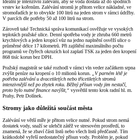
Ideální je intenzivní zalévání, aby se voda dostala až do spodních
vrstev ke kořenům. Zalévání stromů je přitom velice nákladné, ve
stromořadích je to obvykle 100 litrů na jeden strom v rámci údržby.
V parcích dle potřeby 50 až 100 litrů na strom.
Zároveň také Technická správa komunikací osvěžuje ve vysokých
teplotách pražské ulice. Denní spotřeba vody je zhruba 660 metrů
krychlových a jeden kropicí vůz na jedno naplnění osvěží ulice o
průměrné délce 17 kilometrů. Při zajištění maximálního počtu
programů ve čtyřech okruzích kol zaplatí TSK za jeden den kropení
868 tisíc korun bez DPH.
Pražský magistrát se také rozhodl v rámci vln veder začátkem srpna
zvýšit peníze na kropení o 10 milionů korun.
„V parném létě je
potřeba zalévání u dvacetiletých nebo třicetiletých stromů
intenzivnější než po zbytek roku. Běžný přísun vody jim nestačí,
proto bylo nutné finance navýšit,“
vysvětlil tento krok radní hl. m.
Prahy, Petr Dolínek.
Stromy jako důležitá součást města
Zalévání ve větší míře je přitom velice nutné. Pokud strom nemá
dostatek vody, snaží se ulehčit zátěž ve stresovém prostředí, to
znamená, že se zbaví části listů nebo všech listů předčasně. Tím
krátkodobě vyřeší nedostatečný přísun vody. Problém je, pokud