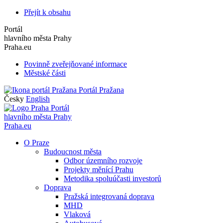
Přejít k obsahu
Portál
hlavního města Prahy
Praha.eu
Povinně zveřejňované informace
Městské části
Portál Pražana
Česky
English
Portál
hlavního města Prahy
Praha.eu
O Praze
Budoucnost města
Odbor územního rozvoje
Projekty měnící Prahu
Metodika spoluúčasti investorů
Doprava
Pražská integrovaná doprava
MHD
Vlaková