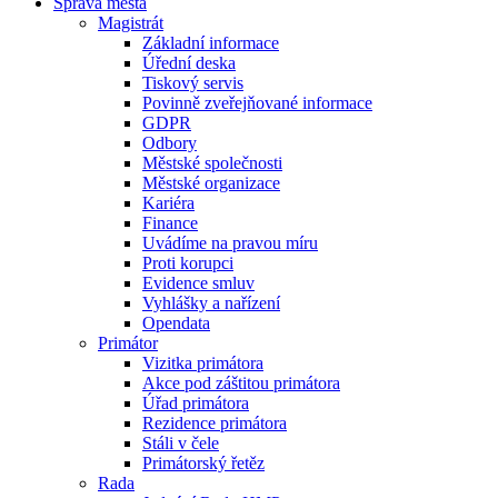
Správa města
Magistrát
Základní informace
Úřední deska
Tiskový servis
Povinně zveřejňované informace
GDPR
Odbory
Městské společnosti
Městské organizace
Kariéra
Finance
Uvádíme na pravou míru
Proti korupci
Evidence smluv
Vyhlášky a nařízení
Opendata
Primátor
Vizitka primátora
Akce pod záštitou primátora
Úřad primátora
Rezidence primátora
Stáli v čele
Primátorský řetěz
Rada