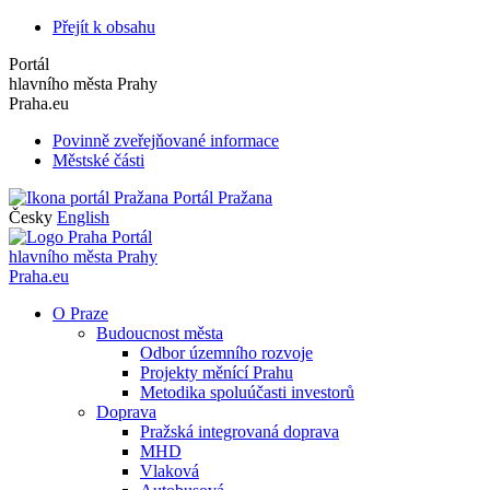
Přejít k obsahu
Portál
hlavního města Prahy
Praha.eu
Povinně zveřejňované informace
Městské části
Portál Pražana
Česky
English
Portál
hlavního města Prahy
Praha.eu
O Praze
Budoucnost města
Odbor územního rozvoje
Projekty měnící Prahu
Metodika spoluúčasti investorů
Doprava
Pražská integrovaná doprava
MHD
Vlaková