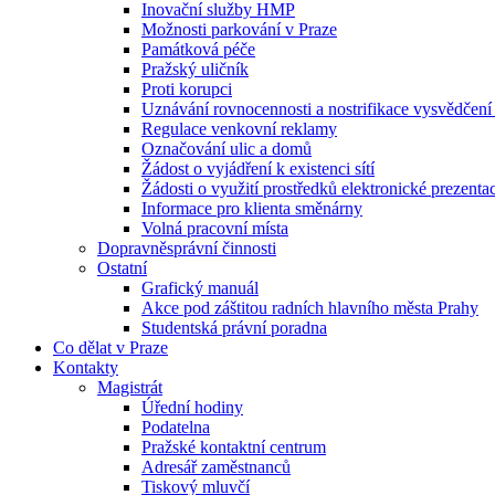
Inovační služby HMP
Možnosti parkování v Praze
Památková péče
Pražský uličník
Proti korupci
Uznávání rovnocennosti a nostrifikace vysvědčen
Regulace venkovní reklamy
Označování ulic a domů
Žádost o vyjádření k existenci sítí
Žádosti o využití prostředků elektronické prezenta
Informace pro klienta směnárny
Volná pracovní místa
Dopravněsprávní činnosti
Ostatní
Grafický manuál
Akce pod záštitou radních hlavního města Prahy
Studentská právní poradna
Co dělat v Praze
Kontakty
Magistrát
Úřední hodiny
Podatelna
Pražské kontaktní centrum
Adresář zaměstnanců
Tiskový mluvčí