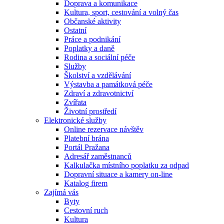
Doprava a komunikace
Kultura, sport, cestování a volný čas
Občanské aktivity
Ostatní
Práce a podnikání
Poplatky a daně
Rodina a sociální péče
Služby
Školství a vzdělávání
Výstavba a památková péče
Zdraví a zdravotnictví
Zvířata
Životní prostředí
Elektronické služby
Online rezervace návštěv
Platební brána
Portál Pražana
Adresář zaměstnanců
Kalkulačka místního poplatku za odpad
Dopravní situace a kamery on-line
Katalog firem
Zajímá vás
Byty
Cestovní ruch
Kultura