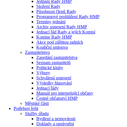
Jednání Rady HMP
Složení Rady
Působnost členů Rady
Programové prohlášení Rady HMP
Termíny jednání
Archiv usnesení Rady HMP
Jednací řád Rady a jejích Komisí
Komise Rady HMP
Akce pod záštitou radních
Koaliční smlouva
Zastupitelstvo
Zasedání zastupitelstva
Seznam zastupitelů
Politické kluby
Výbory
Schválená usnesení
Výsledky hlasování
Jednací řády
Manuál pro interpelující občany
Čestné občanství HMP
Městské části
Potřebuji řešit
Služby úřadu
Bydlení a nemovitosti
Doklady a oprávnění