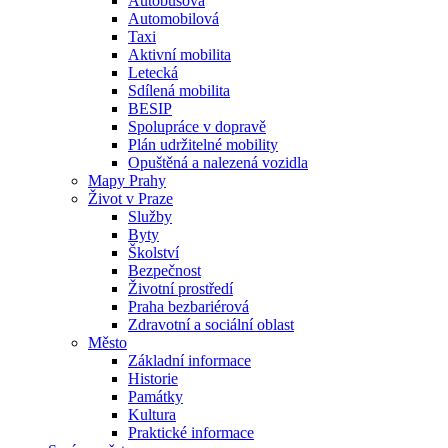
Autobusová
Automobilová
Taxi
Aktivní mobilita
Letecká
Sdílená mobilita
BESIP
Spolupráce v dopravě
Plán udržitelné mobility
Opuštěná a nalezená vozidla
Mapy Prahy
Život v Praze
Služby
Byty
Školství
Bezpečnost
Životní prostředí
Praha bezbariérová
Zdravotní a sociální oblast
Město
Základní informace
Historie
Památky
Kultura
Praktické informace