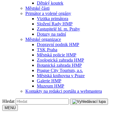
Dětský koutek
Městské části
Primátor a volené orgány
Vizitka primátora
Složení Rady HMP
Zastupitelé hl. m. Prahy
Dotazy na radní
Městské organizace
Dopravní podnik HMP
TSK Praha
Městská policie HMP
Zoologická zahrada HMP
Botanická zahrada HMP
Prague City Tourism, a.s.
Městská knihovna v Praze
Galerie HMP
Muzeum HMP
Kontakty na redakci portálu a webmastera
Hledat
MENU