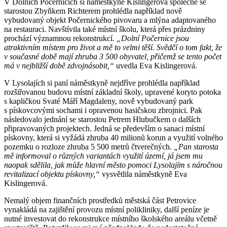
V Dolních Počernicích si náměstkyně Kislingerová společně se
starostou Zbyňkem Richterem prohlédla například nově
vybudovaný objekt Počernického pivovaru a mlýna adaptovaného
na restauraci. Navštívila také místní školu, která přes prázdniny
prochází významnou rekonstrukcí.
„Dolní Počernice jsou
atraktivním místem pro život a mě to velmi těší. Svědčí o tom fakt, že
v současné době mají zhruba 3 500 obyvatel, přičemž se tento počet
má v nejbližší době zdvojnásobit,“
uvedla Eva Kislingerová.
V Lysolajích si paní náměstkyně nejdříve prohlédla například
rozšiřovanou budovu místní základní školy, upravené koryto potoka
s kapličkou Svaté Máří Magdaleny, nově vybudovaný park
s pískovcovými sochami i opravenou hasičskou zbrojnici. Pak
následovalo jednání se starostou Petrem Hlubučkem o dalších
připravovaných projektech. Jedná se především o sanaci místní
pískovny, která si vyžádá zhruba 40 milionů korun a využití volného
pozemku o rozloze zhruba 5 500 metrů čtverečných.
„Pan starosta
mě informoval o různých variantách využití území, já jsem mu
naopak sdělila, jak může hlavní město pomoci Lysolajím s náročnou
revitalizací objektu pískovny,“
vysvětlila náměstkyně Eva
Kislingerová.
Nemalý objem finančních prostředků městská část Petrovice
vynakládá na zajištění provozu místní polikliniky, další peníze je
nutné investovat do rekonstrukce místního školského areálu včetně