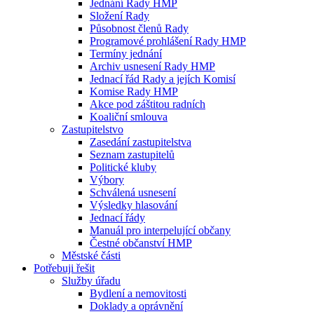
Jednání Rady HMP
Složení Rady
Působnost členů Rady
Programové prohlášení Rady HMP
Termíny jednání
Archiv usnesení Rady HMP
Jednací řád Rady a jejích Komisí
Komise Rady HMP
Akce pod záštitou radních
Koaliční smlouva
Zastupitelstvo
Zasedání zastupitelstva
Seznam zastupitelů
Politické kluby
Výbory
Schválená usnesení
Výsledky hlasování
Jednací řády
Manuál pro interpelující občany
Čestné občanství HMP
Městské části
Potřebuji řešit
Služby úřadu
Bydlení a nemovitosti
Doklady a oprávnění