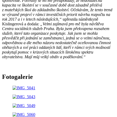
sportoviště.
Potvrdily se mi mé předpoklady, že nedostatečná
kapacita ve školství se v současné době dost zásadně přelévá
z mateřských škol do základního školství. Očekávám, že tento trend
se výrazně projeví v rámci investičních priorit návrhu rozpočtu na
rok 2017 a i v letech následujících,“
upřesnila náměstkyně
Kislingerová a dodala:
„Velmi zajímavá pro mě byla návštěva
Centra sociálních služeb Praha. Byla jsem překvapena rozsahem
služeb, které tato organizace poskytuje. Jak jsem se mohla
přesvědčit při jednání se zaměstnanci, jedná se o velmi náročnou,
odpovědnou a dle mého názoru nedostatečně oceňovanou činnost
obětavých a své práci oddaných lidí, kteří v rámci svých možností
poskytují pomoc v krizových situacích širokému spektru
obyvatelstva. Mají můj velký obdiv a poděkování.“
Fotogalerie