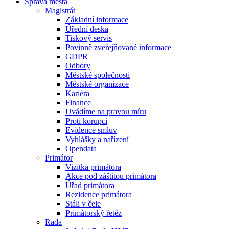
Správa města
Magistrát
Základní informace
Úřední deska
Tiskový servis
Povinně zveřejňované informace
GDPR
Odbory
Městské společnosti
Městské organizace
Kariéra
Finance
Uvádíme na pravou míru
Proti korupci
Evidence smluv
Vyhlášky a nařízení
Opendata
Primátor
Vizitka primátora
Akce pod záštitou primátora
Úřad primátora
Rezidence primátora
Stáli v čele
Primátorský řetěz
Rada