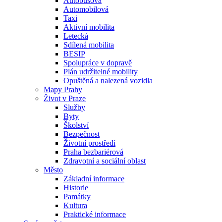
Autobusová
Automobilová
Taxi
Aktivní mobilita
Letecká
Sdílená mobilita
BESIP
Spolupráce v dopravě
Plán udržitelné mobility
Opuštěná a nalezená vozidla
Mapy Prahy
Život v Praze
Služby
Byty
Školství
Bezpečnost
Životní prostředí
Praha bezbariérová
Zdravotní a sociální oblast
Město
Základní informace
Historie
Památky
Kultura
Praktické informace