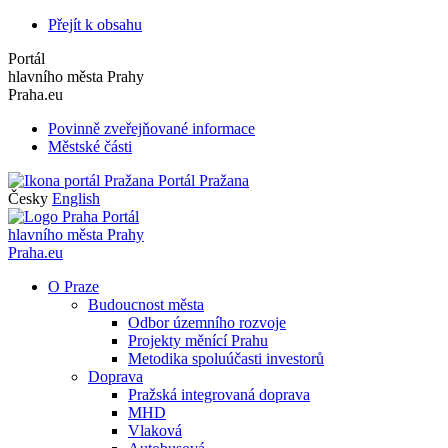
Přejít k obsahu
Portál
hlavního města Prahy
Praha.eu
Povinně zveřejňované informace
Městské části
Portál Pražana
Česky
English
Portál
hlavního města Prahy
Praha.eu
O Praze
Budoucnost města
Odbor územního rozvoje
Projekty měnící Prahu
Metodika spoluúčasti investorů
Doprava
Pražská integrovaná doprava
MHD
Vlaková