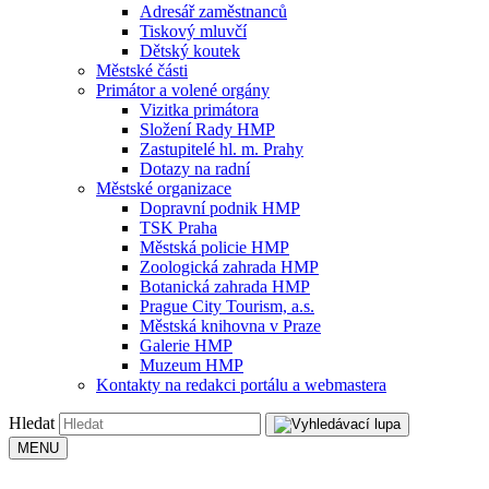
Adresář zaměstnanců
Tiskový mluvčí
Dětský koutek
Městské části
Primátor a volené orgány
Vizitka primátora
Složení Rady HMP
Zastupitelé hl. m. Prahy
Dotazy na radní
Městské organizace
Dopravní podnik HMP
TSK Praha
Městská policie HMP
Zoologická zahrada HMP
Botanická zahrada HMP
Prague City Tourism, a.s.
Městská knihovna v Praze
Galerie HMP
Muzeum HMP
Kontakty na redakci portálu a webmastera
Hledat
MENU