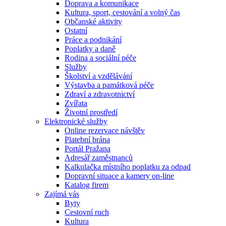
Doprava a komunikace
Kultura, sport, cestování a volný čas
Občanské aktivity
Ostatní
Práce a podnikání
Poplatky a daně
Rodina a sociální péče
Služby
Školství a vzdělávání
Výstavba a památková péče
Zdraví a zdravotnictví
Zvířata
Životní prostředí
Elektronické služby
Online rezervace návštěv
Platební brána
Portál Pražana
Adresář zaměstnanců
Kalkulačka místního poplatku za odpad
Dopravní situace a kamery on-line
Katalog firem
Zajímá vás
Byty
Cestovní ruch
Kultura