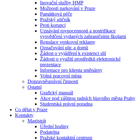
Inovační služby HMP
Možnosti parkování v Praze
Památková péče
Pražský uličník
Proti korupci
Uznávání rovnocennosti a nostrifikace
vysvědčení vydaných zahraničními školami
Regulace venkovní reklamy
Označování ulic a domů
Žádost o vyjádření k existenci sítí
Žádosti o využití prostředků elektronické
prezentace
Informace pro klienta směnárny
Volná pracovní místa
Dopravněsprávní činnosti
Ostatní
Grafický manuál
Akce pod záštitou radních hlavního města Prahy
Studentská právní poradna
Co dělat v Praze
Kontakty
Magistrát
Úřední hodiny
Podatelna
Pražské kontaktní centrum