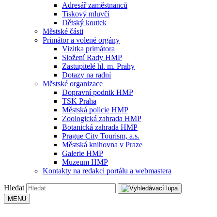
Adresář zaměstnanců
Tiskový mluvčí
Dětský koutek
Městské části
Primátor a volené orgány
Vizitka primátora
Složení Rady HMP
Zastupitelé hl. m. Prahy
Dotazy na radní
Městské organizace
Dopravní podnik HMP
TSK Praha
Městská policie HMP
Zoologická zahrada HMP
Botanická zahrada HMP
Prague City Tourism, a.s.
Městská knihovna v Praze
Galerie HMP
Muzeum HMP
Kontakty na redakci portálu a webmastera
Hledat
MENU