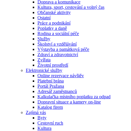
Doprava a komunikace
Kultura, sport, cestování a volný čas
Občanské aktivity
Ostatní
Práce a podnikání
Poplatky a daně
Rodina a sociální péče
Služby
Školství a vzdělávání
Výstavba a památková péče
Zdraví a zdravotnictví
Zvířata
Životní prostředí
Elektronické služby
Online rezervace návštěv
Platební brána
Portál Pražana
Adresář zaměstnanců
Kalkulačka místního poplatku za odpad
Dopravní situace a kamery on-line
Katalog firem
Zajímá vás
Byty
Cestovní ruch
Kultura