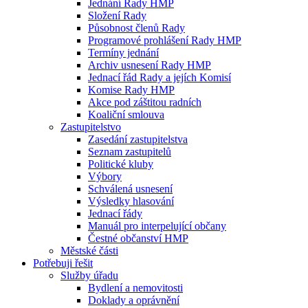
Jednání Rady HMP
Složení Rady
Působnost členů Rady
Programové prohlášení Rady HMP
Termíny jednání
Archiv usnesení Rady HMP
Jednací řád Rady a jejích Komisí
Komise Rady HMP
Akce pod záštitou radních
Koaliční smlouva
Zastupitelstvo
Zasedání zastupitelstva
Seznam zastupitelů
Politické kluby
Výbory
Schválená usnesení
Výsledky hlasování
Jednací řády
Manuál pro interpelující občany
Čestné občanství HMP
Městské části
Potřebuji řešit
Služby úřadu
Bydlení a nemovitosti
Doklady a oprávnění