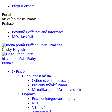
Přejít k obsahu
Portál
hlavního města Prahy
Praha.eu
Povinně zveřejňované informace
Městské části
Portál Pražana
Česky
English
Portál
hlavního města Prahy
Praha.eu
O Praze
Budoucnost města
Odbor územního rozvoje
Projekty měnící Prahu
Metodika spoluúčasti investorů
Doprava
Pražská integrovaná doprava
MHD
Vlaková