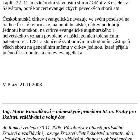
kapli, 22. 11. mezinárodní slavnostní shromáždění v Kostele sv.
Salvátora, poté koncert evangelických pěveckých sborů atd.
Českobratrská církev evangelická navazuje ve svém poselství na
tradice České reformace, na hnutí husitské, církev podobojí i
Jednotu bratrskou, na církve evangelické augsburského i
helvetského vyznání povolené v našich zemích tolerančním
patentem v r. 1781 a sloučené svobodným rozhodnutím zástupců
všech sborů na generálním sněmu v církev jedinou, která přijala
jméno Českobratrská církev evangelická.
V Praze 21.11.2008
Ing. Marie Kousalíková – náměstkyně primátora hl. m. Prahy pro
školství, vzdělávání a volný čas
do funkce zvolena 30.11.2006. Působnost v oblasti pražského
školství a vzdělávání, rozvoje školství včetně školství alternativního,
sledování a hodnocení kvality vzdělávání, činnost v oblasti správy