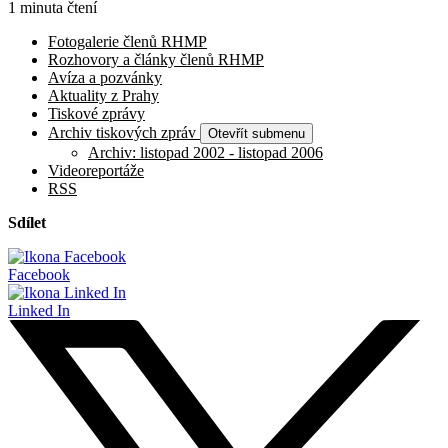
1 minuta čtení
Fotogalerie členů RHMP
Rozhovory a články členů RHMP
Avíza a pozvánky
Aktuality z Prahy
Tiskové zprávy
Archiv tiskových zpráv
Otevřít submenu
Archiv: listopad 2002 - listopad 2006
Videoreportáže
RSS
Sdílet
Facebook
Linked In