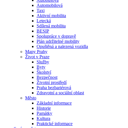
Autobusová
Automobilová
Taxi
Aktivní mobilita
Letecká
Sdílená mobilita
BESIP
Spolupráce v dopravě
Plán udržitelné mobility
Opuštěná a nalezená vozidla
Mapy Prahy
Život v Praze
Služby
Byty
Školství
Bezpečnost
Životní prostředí
Praha bezbariérová
Zdravotní a sociální oblast
Město
Základní informace
Historie
Památky
Kultura
Praktické informace