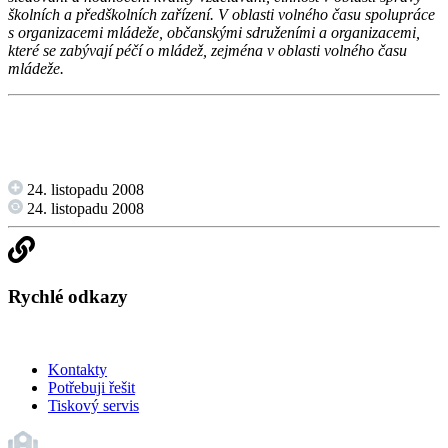
školních a předškolních zařízení. V oblasti volného času spolupráce
s organizacemi mládeže, občanskými sdruženími a organizacemi,
které se zabývají péčí o mládež, zejména v oblasti volného času
mládeže.
24. listopadu 2008
24. listopadu 2008
Rychlé odkazy
Kontakty
Potřebuji řešit
Tiskový servis