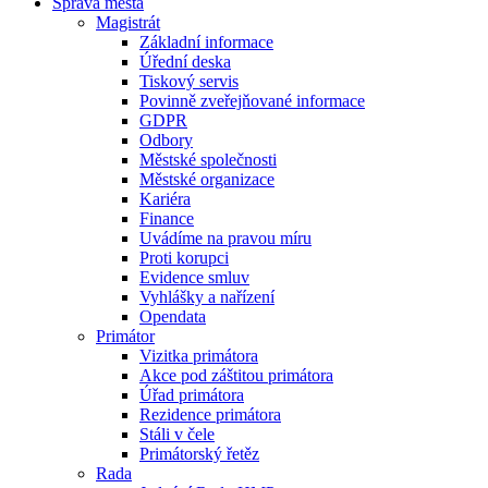
Správa města
Magistrát
Základní informace
Úřední deska
Tiskový servis
Povinně zveřejňované informace
GDPR
Odbory
Městské společnosti
Městské organizace
Kariéra
Finance
Uvádíme na pravou míru
Proti korupci
Evidence smluv
Vyhlášky a nařízení
Opendata
Primátor
Vizitka primátora
Akce pod záštitou primátora
Úřad primátora
Rezidence primátora
Stáli v čele
Primátorský řetěz
Rada