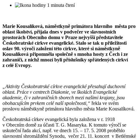
1 minuta čtení
Marie Kousalíková, náměstkyně primátora hlavního města pro
oblast školství, přijala dnes v podvečer ve slavnostních
prostorách Obecního domu v Praze nejvyšší představitele
Českobratrské církve evangelické. Stalo se tak u příležitosti
oslav 90. výročí založení této církve, které si náměstkyně
Kousalíková připomněla společně s mnoha hosty z Čech i ze
zahraničí, z nichž mnozí byli příslušníky spřátelených církví
z celé Evropy.
„Aktivity Českobratrské církve evangelické přesahují duchovní
oblast. Práce v centrech Diakonie, ve školách Evangelické
akademie, či v zahraničních sborech mezi našimi krajany, jsou
obohacujícím prvkem celé naší společnosti,“
řekla ve svém
proslovu náměstkyně primátora hlavního města Marie Kousalíková.
Českobratrská církev evangelická byla založena v r. 1918
v Obecním domě za účasti T. G. Masaryka. K tomuto výročí se
uskuteční řada akcí, např. ve dnech 15. – 17. 5. 2008 proběhlo
slavnostní shromáždění Synodu, večer 21. 11. koncert v Betlémské