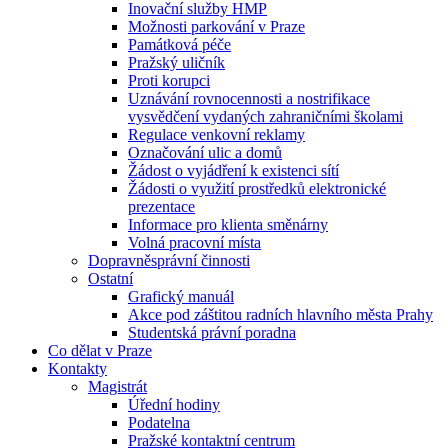
Inovační služby HMP
Možnosti parkování v Praze
Památková péče
Pražský uličník
Proti korupci
Uznávání rovnocennosti a nostrifikace
vysvědčení vydaných zahraničními školami
Regulace venkovní reklamy
Označování ulic a domů
Žádost o vyjádření k existenci sítí
Žádosti o využití prostředků elektronické
prezentace
Informace pro klienta směnárny
Volná pracovní místa
Dopravněsprávní činnosti
Ostatní
Grafický manuál
Akce pod záštitou radních hlavního města Prahy
Studentská právní poradna
Co dělat v Praze
Kontakty
Magistrát
Úřední hodiny
Podatelna
Pražské kontaktní centrum