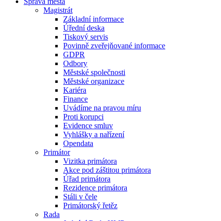
Správa města
Magistrát
Základní informace
Úřední deska
Tiskový servis
Povinně zveřejňované informace
GDPR
Odbory
Městské společnosti
Městské organizace
Kariéra
Finance
Uvádíme na pravou míru
Proti korupci
Evidence smluv
Vyhlášky a nařízení
Opendata
Primátor
Vizitka primátora
Akce pod záštitou primátora
Úřad primátora
Rezidence primátora
Stáli v čele
Primátorský řetěz
Rada