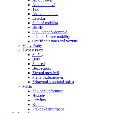
Autobusová
Automobilová
Taxi
Aktivní mobilita
Letecká
Sdílená mobilita
BESIP
Spolupráce v dopravě
Plán udržitelné mobility
Opuštěná a nalezená vozidla
Mapy Prahy
Život v Praze
Služby
Byty
Školství
Bezpečnost
Životní prostředí
Praha bezbariérová
Zdravotní a sociální oblast
Město
Základní informace
Historie
Památky
Kultura
Praktické informace