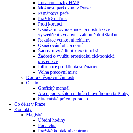
Inovační služby HMP
Možnosti parkování v Praze
Památková péče
Pražský uličník
Proti korupci
Uznávání rovnocennosti a nostrifikace
vysvědčení vydaných zahraničními školami
Regulace venkovní reklamy
Označování ulic a domů
Žádost o vyjádření k existenci sítí
Žádosti o využití prostředků elektronické
prezentace
Informace pro klienta směnárny
Volná pracovní místa
Dopravněsprávní činnosti
Ostatní
Grafický manuál
Akce pod záštitou radních hlavního města Prahy
Studentská právní poradna
Co dělat v Praze
Kontakty
Magistrát
Úřední hodiny
Podatelna
Pražské kontaktní centrum