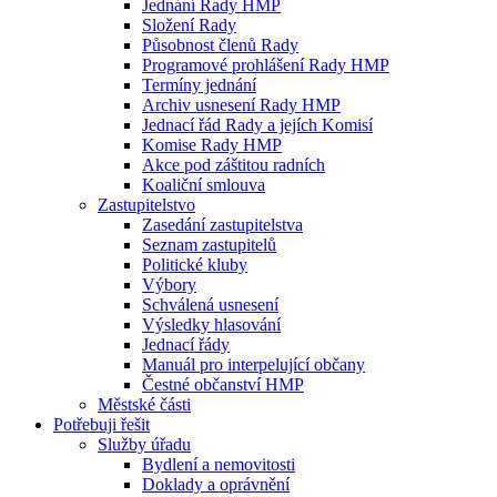
Jednání Rady HMP
Složení Rady
Působnost členů Rady
Programové prohlášení Rady HMP
Termíny jednání
Archiv usnesení Rady HMP
Jednací řád Rady a jejích Komisí
Komise Rady HMP
Akce pod záštitou radních
Koaliční smlouva
Zastupitelstvo
Zasedání zastupitelstva
Seznam zastupitelů
Politické kluby
Výbory
Schválená usnesení
Výsledky hlasování
Jednací řády
Manuál pro interpelující občany
Čestné občanství HMP
Městské části
Potřebuji řešit
Služby úřadu
Bydlení a nemovitosti
Doklady a oprávnění