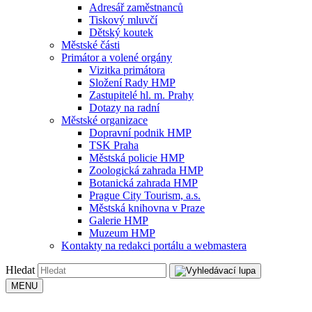
Adresář zaměstnanců
Tiskový mluvčí
Dětský koutek
Městské části
Primátor a volené orgány
Vizitka primátora
Složení Rady HMP
Zastupitelé hl. m. Prahy
Dotazy na radní
Městské organizace
Dopravní podnik HMP
TSK Praha
Městská policie HMP
Zoologická zahrada HMP
Botanická zahrada HMP
Prague City Tourism, a.s.
Městská knihovna v Praze
Galerie HMP
Muzeum HMP
Kontakty na redakci portálu a webmastera
Hledat
MENU