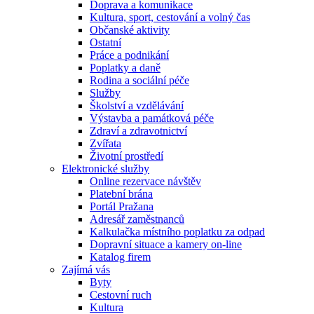
Doprava a komunikace
Kultura, sport, cestování a volný čas
Občanské aktivity
Ostatní
Práce a podnikání
Poplatky a daně
Rodina a sociální péče
Služby
Školství a vzdělávání
Výstavba a památková péče
Zdraví a zdravotnictví
Zvířata
Životní prostředí
Elektronické služby
Online rezervace návštěv
Platební brána
Portál Pražana
Adresář zaměstnanců
Kalkulačka místního poplatku za odpad
Dopravní situace a kamery on-line
Katalog firem
Zajímá vás
Byty
Cestovní ruch
Kultura