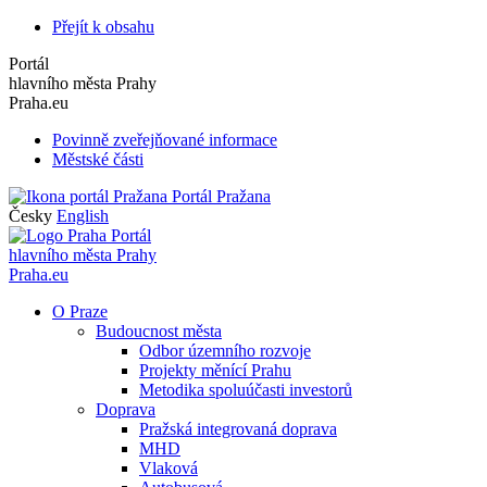
Přejít k obsahu
Portál
hlavního města Prahy
Praha.eu
Povinně zveřejňované informace
Městské části
Portál Pražana
Česky
English
Portál
hlavního města Prahy
Praha.eu
O Praze
Budoucnost města
Odbor územního rozvoje
Projekty měnící Prahu
Metodika spoluúčasti investorů
Doprava
Pražská integrovaná doprava
MHD
Vlaková