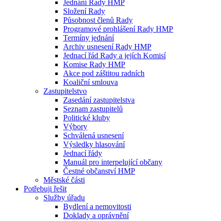
Jednání Rady HMP
Složení Rady
Působnost členů Rady
Programové prohlášení Rady HMP
Termíny jednání
Archiv usnesení Rady HMP
Jednací řád Rady a jejích Komisí
Komise Rady HMP
Akce pod záštitou radních
Koaliční smlouva
Zastupitelstvo
Zasedání zastupitelstva
Seznam zastupitelů
Politické kluby
Výbory
Schválená usnesení
Výsledky hlasování
Jednací řády
Manuál pro interpelující občany
Čestné občanství HMP
Městské části
Potřebuji řešit
Služby úřadu
Bydlení a nemovitosti
Doklady a oprávnění