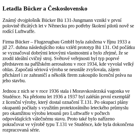
Letadla Bücker a Československo
Známý dvojplošník Bücker Bü 131-Jungmann vznikl v první
polovině třicátých let v Německu pro potřeby školení pilotů nově se
rodící Luftwaffe.
Firma Bücker – Flugzeugbau GmbH byla založena v říjnu 1933 a
již 27. dubna následujícího roku vzlétl prototyp Bü 131. Od počátku
se vyznačoval dobrými letovými vlastnostmi a bylo zřejmé, že se
zrodil ideální cvičný stroj. Světové veřejnosti byl typ poprvé
představen na pařížském aerosalonu v roce 1934, kde vyvolal velký
ohlas. Započatá sériová výroba se neustále zvyšovala, zájem
přicházel i ze zahraničí a několik firem zakoupilo licenční práva na
jeho stavbu.
Jednou z nich se v roce 1936 stala i Moravskoslezská vagonka ve
Studénce. Na přelomu let 1936 a 1937 byl zalétán první exemplář
z licenční výroby, který dostal označení T.131. Po okupaci plány
okupantů počítaly s využitím protektorátního leteckého průmyslu
pro okamžitou výrobu letounů pro Luftwaffe v počtech
odpovídajících válečnému stavu. Proto také bylo nařízeno
pokračovat ve výrobě typu T.131 ve Studénce, kde byla dokončena
rozpracovaná série.