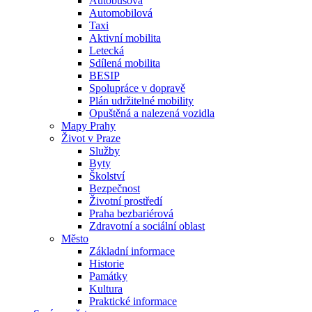
Autobusová
Automobilová
Taxi
Aktivní mobilita
Letecká
Sdílená mobilita
BESIP
Spolupráce v dopravě
Plán udržitelné mobility
Opuštěná a nalezená vozidla
Mapy Prahy
Život v Praze
Služby
Byty
Školství
Bezpečnost
Životní prostředí
Praha bezbariérová
Zdravotní a sociální oblast
Město
Základní informace
Historie
Památky
Kultura
Praktické informace