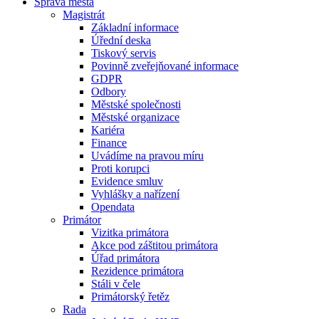
Správa města
Magistrát
Základní informace
Úřední deska
Tiskový servis
Povinně zveřejňované informace
GDPR
Odbory
Městské společnosti
Městské organizace
Kariéra
Finance
Uvádíme na pravou míru
Proti korupci
Evidence smluv
Vyhlášky a nařízení
Opendata
Primátor
Vizitka primátora
Akce pod záštitou primátora
Úřad primátora
Rezidence primátora
Stáli v čele
Primátorský řetěz
Rada