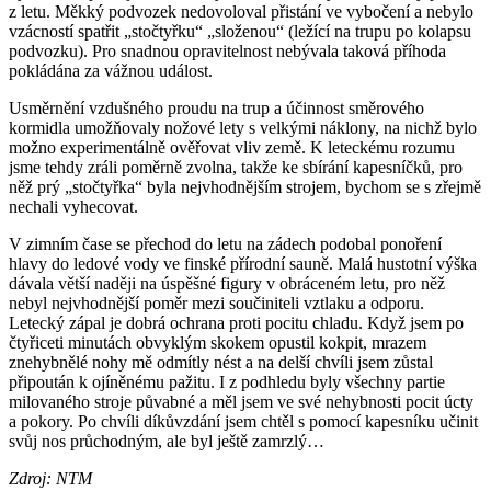
z letu. Měkký podvozek nedovoloval přistání ve vybočení a nebylo
vzácností spatřit „stočtyřku“ „složenou“ (ležící na trupu po kolapsu
podvozku). Pro snadnou opravitelnost nebývala taková příhoda
pokládána za vážnou událost.
Usměrnění vzdušného proudu na trup a účinnost směrového
kormidla umožňovaly nožové lety s velkými náklony, na nichž bylo
možno experimentálně ověřovat vliv země. K leteckému rozumu
jsme tehdy zráli poměrně zvolna, takže ke sbírání kapesníčků, pro
něž prý „stočtyřka“ byla nejvhodnějším strojem, bychom se s zřejmě
nechali vyhecovat.
V zimním čase se přechod do letu na zádech podobal ponoření
hlavy do ledové vody ve finské přírodní sauně. Malá hustotní výška
dávala větší naději na úspěšné figury v obráceném letu, pro něž
nebyl nejvhodnější poměr mezi součiniteli vztlaku a odporu.
Letecký zápal je dobrá ochrana proti pocitu chladu. Když jsem po
čtyřiceti minutách obvyklým skokem opustil kokpit, mrazem
znehybnělé nohy mě odmítly nést a na delší chvíli jsem zůstal
připoután k ojíněnému pažitu. I z podhledu byly všechny partie
milovaného stroje půvabné a měl jsem ve své nehybnosti pocit úcty
a pokory. Po chvíli díkůvzdání jsem chtěl s pomocí kapesníku učinit
svůj nos průchodným, ale byl ještě zamrzlý…
Zdroj: NTM