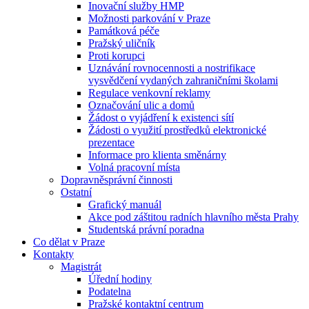
Inovační služby HMP
Možnosti parkování v Praze
Památková péče
Pražský uličník
Proti korupci
Uznávání rovnocennosti a nostrifikace
vysvědčení vydaných zahraničními školami
Regulace venkovní reklamy
Označování ulic a domů
Žádost o vyjádření k existenci sítí
Žádosti o využití prostředků elektronické
prezentace
Informace pro klienta směnárny
Volná pracovní místa
Dopravněsprávní činnosti
Ostatní
Grafický manuál
Akce pod záštitou radních hlavního města Prahy
Studentská právní poradna
Co dělat v Praze
Kontakty
Magistrát
Úřední hodiny
Podatelna
Pražské kontaktní centrum