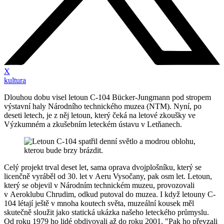
X
kultura
Dlouhou dobu visel letoun C-104 Bücker-Jungmann pod stropem
výstavní haly Národního technického muzea (NTM). Nyní, po
deseti letech, je z něj letoun, který čeká na letové zkoušky ve
Výzkumném a zkušebním leteckém ústavu v Letňanech.
Celý projekt trval deset let, sama oprava dvojplošníku, který se
licenčně vyráběl od 30. let v Aeru Vysočany, pak osm let. Letoun,
který se objevil v Národním technickém muzeu, provozovali
v Aeroklubu Chrudim, odkud putoval do muzea. I když letouny C-
104 létají ještě v mnoha koutech světa, muzeální kousek měl
skutečně sloužit jako statická ukázka našeho leteckého průmyslu.
Od roku 1979 ho lidé obdivovali až do roku 2001.
Pak ho převzali