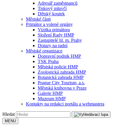
Adresář zaměstnanců
Tiskový mluvčí
Dětský koutek
Městské části
Primátor a volené orgány
Vizitka primátora
Složení Rady HMP
Zastupitelé hl. m. Prahy
Dotazy na radní
Městské organizace
Dopravní podnik HMP
TSK Praha
Městská policie HMP
Zoologická zahrada HMP
Botanická zahrada HMP
Prague City Tourism, a.s.
Městská knihovna v Praze
Galerie HMP
Muzeum HMP
Kontakty na redakci portálu a webmastera
Hledat
MENU