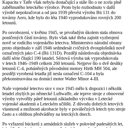
Kapacita v Tatře však nebyla dostačující a stále šlo o ne zcela plně
zaběhnutého leteckého výrobce. Proto bylo rozhodnuto v další
výrobě nepokračovat a od jara 1939 převést výrobu Bü 131 do
továrny Aero, kde bylo do léta 1940 vyprodukováno rovných 200
letounů.
Po osvobození, v květnu 1945, se prvořadým úkolem stala obnova
poničených částí továrny. Bylo však také třeba zajistit vyzbrojení
nově se rodícího vojenského letectva. Ministerstvo národní obrany
proto objednalo v září 1946 sedmdesát cvičných dvouplošníků nově
označených jako C-4 (Bü 131D). Později následovala objednávka
další série čítající 190 latadel. Sériová výroba tak vyprodukovala
v letech 1946–1949 celkem 260 letounů. Nejprve šlo o dvě desítky
letounů C-4, poháněných původními motory Hirth MH 504, ale
později vyrobená letadla již nesla označení C-104 a byla
překonstruována na domácí motor Walter Minor 4-III.
Naše vojenské letectvo sice v roce 1945 mělo k dispozici i několik
letadel zbylých po německé Luftwaffe, ale teprve stroje z obnovené
výroby vytvořily páteř letounů základního výcviku v Letecké
vojenské akademii a Leteckém učilišti. Z důvodu dobrých letových
vlastností a možnosti akrobacie byly v poválečných letech tyto stroje
často a s oblibou předváděny na leteckých dnech.
Po vyřazení bückerů z armádních služeb v polovině padesátých let,