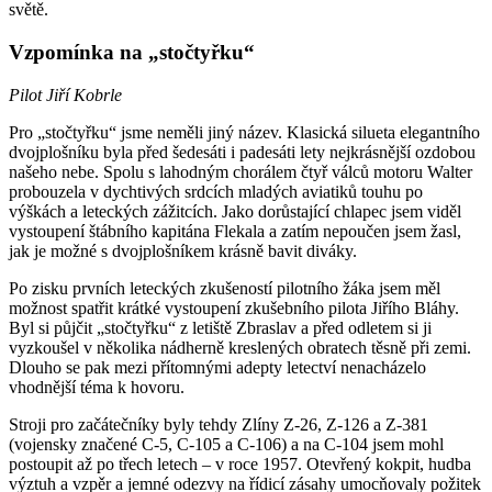
světě.
Vzpomínka na „stočtyřku“
Pilot Jiří Kobrle
Pro „stočtyřku“ jsme neměli jiný název. Klasická silueta elegantního
dvojplošníku byla před šedesáti i padesáti lety nejkrásnější ozdobou
našeho nebe. Spolu s lahodným chorálem čtyř válců motoru Walter
probouzela v dychtivých srdcích mladých aviatiků touhu po
výškách a leteckých zážitcích. Jako dorůstající chlapec jsem viděl
vystoupení štábního kapitána Flekala a zatím nepoučen jsem žasl,
jak je možné s dvojplošníkem krásně bavit diváky.
Po zisku prvních leteckých zkušeností pilotního žáka jsem měl
možnost spatřit krátké vystoupení zkušebního pilota Jiřího Bláhy.
Byl si půjčit „stočtyřku“ z letiště Zbraslav a před odletem si ji
vyzkoušel v několika nádherně kreslených obratech těsně při zemi.
Dlouho se pak mezi přítomnými adepty letectví nenacházelo
vhodnější téma k hovoru.
Stroji pro začátečníky byly tehdy Zlíny Z-26, Z-126 a Z-381
(vojensky značené C-5, C-105 a C-106) a na C-104 jsem mohl
postoupit až po třech letech – v roce 1957. Otevřený kokpit, hudba
výztuh a vzpěr a jemné odezvy na řídicí zásahy umocňovaly požitek