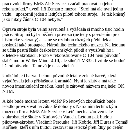
pracovníci firmy BMZ Air Service a začali pracovat na jeho
rekonstrukci,
uvedl Jiří Zeman z muzea.
Stroj má ale nyní jednu
vadu,
upozornil jeden z letitých pilotů tohoto stroje.
Je tak krásný
jako nikdy žádná C-104 nebyla.
Oprava stroje byla velmi zevrubná a vyžádala si mnoho tisíc hodin
práce. Stroj má být v běžném provozu (ne tedy s povolením pro
historické veterány) a stane se ozdobou různých přehlídek a
poslouží také propagaci Národního technického muzea. Na letounu
se učila pestrá škála československých pilotů a využívali ho i
k letecké akrobacii. Proto v rekonstruované C-104 není původní
slabší motor Walter Minor 4-III, ale silnější M332. I vrtule se hodně
liší od původní. Ta nová je nastavitelná.
Unikátní je i barva. Letoun původně létal v zelené barvě, která
vyjadřovala jeho příslušnost k armádě. Nyní je zlatý a má také
novou imatrikulační značku, která je zároveň názvem majitele: OK
NTM.
A kde bude možno letoun vidět? Po letových zkouškách bude
letadlo provozovat na základě dohody s Národním technickým
muzeem firma BMZ Air Service v Letňanech a zároveň také
v akrobatické škole v Karlových Varech. Letoun pak budou
pilotovat-akrobati Vladimír Peroutka, Jiří Kobrle, Jiří Duras a Tomáš
Kořínek, kteří s ním budou cestovat na letecké přehlídky po celém