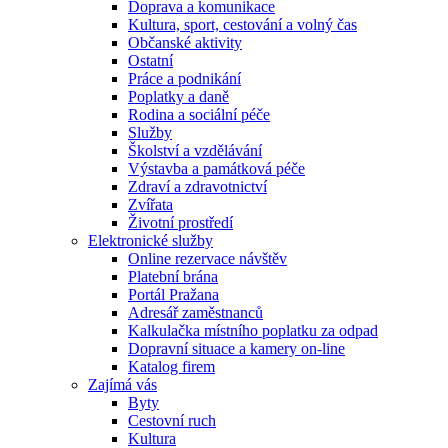
Doprava a komunikace
Kultura, sport, cestování a volný čas
Občanské aktivity
Ostatní
Práce a podnikání
Poplatky a daně
Rodina a sociální péče
Služby
Školství a vzdělávání
Výstavba a památková péče
Zdraví a zdravotnictví
Zvířata
Životní prostředí
Elektronické služby
Online rezervace návštěv
Platební brána
Portál Pražana
Adresář zaměstnanců
Kalkulačka místního poplatku za odpad
Dopravní situace a kamery on-line
Katalog firem
Zajímá vás
Byty
Cestovní ruch
Kultura