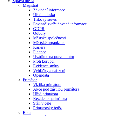
Správa města
Magistrát
Základní informace
Úřední deska
Tiskový servis
Povinně zveřejňované informace
GDPR
Odbory
Městské společnosti
Městské organizace
Kariéra
Finance
Uvádíme na pravou míru
Proti korupci
Evidence smluv
Vyhlášky a nařízení
Opendata
Primátor
Vizitka primátora
Akce pod záštitou primátora
Úřad primátora
Rezidence primátora
Stáli v čele
Primátorský řetěz
Rada