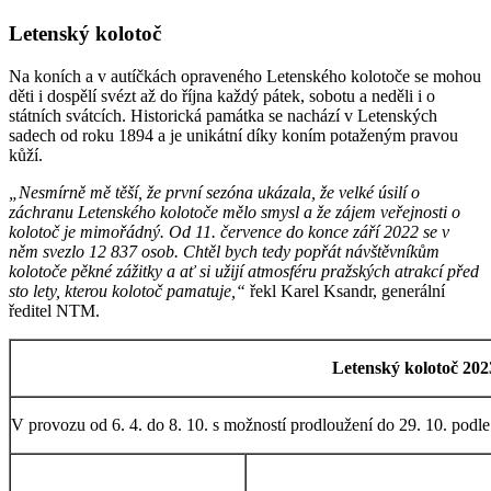
Letenský kolotoč
Na koních a v autíčkách opraveného Letenského kolotoče se mohou
děti i dospělí svézt až do října každý pátek, sobotu a neděli i o
státních svátcích. Historická památka se nachází v Letenských
sadech od roku 1894 a je unikátní díky koním potaženým pravou
kůží.
„Nesmírně mě těší, že první sezóna ukázala, že velké úsilí o
záchranu Letenského kolotoče mělo smysl a že zájem veřejnosti o
kolotoč je mimořádný. Od 11. července do konce září 2022 se v
něm svezlo 12 837 osob. Chtěl bych tedy popřát návštěvníkům
kolotoče pěkné zážitky a ať si užijí atmosféru pražských atrakcí před
sto lety, kterou kolotoč pamatuje,“
řekl Karel Ksandr, generální
ředitel NTM.
Letenský kolotoč 202
V provozu od 6. 4. do 8. 10. s možností prodloužení do 29. 10. pod