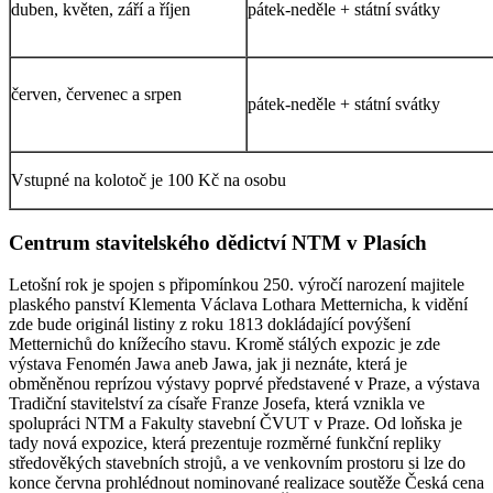
duben, květen, září a říjen
pátek-neděle + státní svátky
červen, červenec a srpen
pátek-neděle + státní svátky
Vstupné na kolotoč je 100 Kč na osobu
Centrum stavitelského dědictví NTM v Plasích
Letošní rok je spojen s připomínkou 250. výročí narození majitele
plaského panství Klementa Václava Lothara Metternicha, k vidění
zde bude originál listiny z roku 1813 dokládající povýšení
Metternichů do knížecího stavu. Kromě stálých expozic je zde
výstava Fenomén Jawa aneb Jawa, jak ji neznáte, která je
obměněnou reprízou výstavy poprvé představené v Praze, a výstava
Tradiční stavitelství za císaře Franze Josefa, která vznikla ve
spolupráci NTM a Fakulty stavební ČVUT v Praze. Od loňska je
tady nová expozice, která prezentuje rozměrné funkční repliky
středověkých stavebních strojů, a ve venkovním prostoru si lze do
konce června prohlédnout nominované realizace soutěže Česká cena