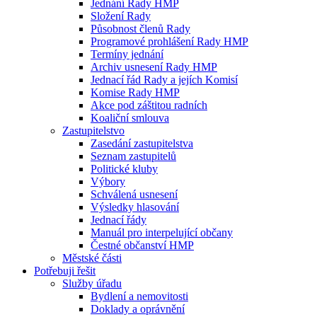
Jednání Rady HMP
Složení Rady
Působnost členů Rady
Programové prohlášení Rady HMP
Termíny jednání
Archiv usnesení Rady HMP
Jednací řád Rady a jejích Komisí
Komise Rady HMP
Akce pod záštitou radních
Koaliční smlouva
Zastupitelstvo
Zasedání zastupitelstva
Seznam zastupitelů
Politické kluby
Výbory
Schválená usnesení
Výsledky hlasování
Jednací řády
Manuál pro interpelující občany
Čestné občanství HMP
Městské části
Potřebuji řešit
Služby úřadu
Bydlení a nemovitosti
Doklady a oprávnění