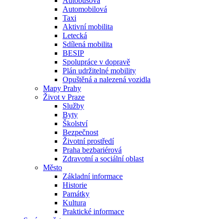
Autobusová
Automobilová
Taxi
Aktivní mobilita
Letecká
Sdílená mobilita
BESIP
Spolupráce v dopravě
Plán udržitelné mobility
Opuštěná a nalezená vozidla
Mapy Prahy
Život v Praze
Služby
Byty
Školství
Bezpečnost
Životní prostředí
Praha bezbariérová
Zdravotní a sociální oblast
Město
Základní informace
Historie
Památky
Kultura
Praktické informace