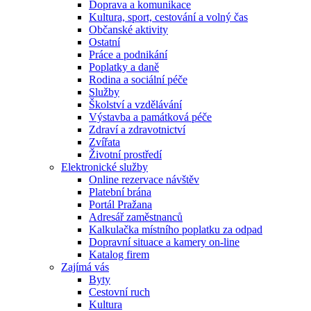
Doprava a komunikace
Kultura, sport, cestování a volný čas
Občanské aktivity
Ostatní
Práce a podnikání
Poplatky a daně
Rodina a sociální péče
Služby
Školství a vzdělávání
Výstavba a památková péče
Zdraví a zdravotnictví
Zvířata
Životní prostředí
Elektronické služby
Online rezervace návštěv
Platební brána
Portál Pražana
Adresář zaměstnanců
Kalkulačka místního poplatku za odpad
Dopravní situace a kamery on-line
Katalog firem
Zajímá vás
Byty
Cestovní ruch
Kultura