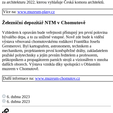
za architekturu 2022, kterou vyhlašuje Česká komora architektů.
Více na:
www.muzeum-plasy.cz
Železniční depozitář NTM v Chomutově
Vzhledem k opravám bude veřejnosti přístupný jen první polovina
bývalého depa, a to za snížené vstupné. Nově zde bude k vidění
výstava věnovaná chomutovskému rodákovi Františku Josefu
Gerstnerovi. Byl kartografem, astronomem, technikem a
mechanikem, projektantem první koněspřežné dráhy, zakladatelem
pražské polytechniky a jejím prvním ředitelem a profesorem,
průkopníkem a propagátorem parních strojů a vizionářem v mnoha
dalších oborech. Výstava vznikla díky spolupráci s Oblastním
muzeem v Chomutově.
Další informace na:
www.muzeum-chomutov.cz
6. dubna 2023
6. dubna 2023