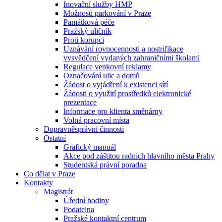
Inovační služby HMP
Možnosti parkování v Praze
Památková péče
Pražský uličník
Proti korupci
Uznávání rovnocennosti a nostrifikace
vysvědčení vydaných zahraničními školami
Regulace venkovní reklamy
Označování ulic a domů
Žádost o vyjádření k existenci sítí
Žádosti o využití prostředků elektronické
prezentace
Informace pro klienta směnárny
Volná pracovní místa
Dopravněsprávní činnosti
Ostatní
Grafický manuál
Akce pod záštitou radních hlavního města Prahy
Studentská právní poradna
Co dělat v Praze
Kontakty
Magistrát
Úřední hodiny
Podatelna
Pražské kontaktní centrum