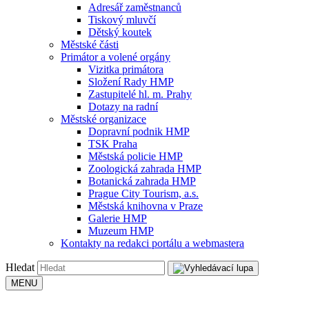
Adresář zaměstnanců
Tiskový mluvčí
Dětský koutek
Městské části
Primátor a volené orgány
Vizitka primátora
Složení Rady HMP
Zastupitelé hl. m. Prahy
Dotazy na radní
Městské organizace
Dopravní podnik HMP
TSK Praha
Městská policie HMP
Zoologická zahrada HMP
Botanická zahrada HMP
Prague City Tourism, a.s.
Městská knihovna v Praze
Galerie HMP
Muzeum HMP
Kontakty na redakci portálu a webmastera
Hledat
MENU