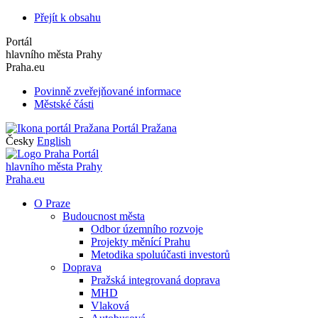
Přejít k obsahu
Portál
hlavního města Prahy
Praha.eu
Povinně zveřejňované informace
Městské části
Portál Pražana
Česky
English
Portál
hlavního města Prahy
Praha.eu
O Praze
Budoucnost města
Odbor územního rozvoje
Projekty měnící Prahu
Metodika spoluúčasti investorů
Doprava
Pražská integrovaná doprava
MHD
Vlaková