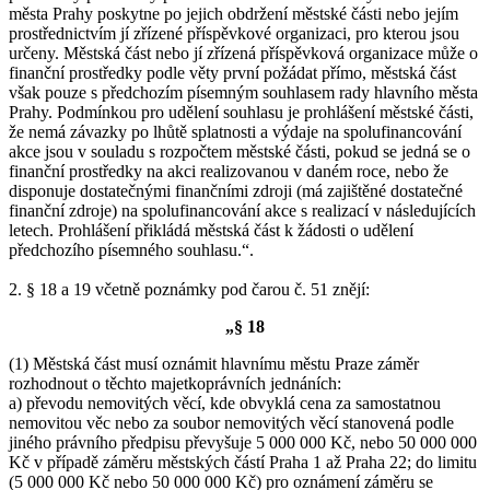
města Prahy poskytne po jejich obdržení městské části nebo jejím
prostřednictvím jí zřízené příspěvkové organizaci, pro kterou jsou
určeny. Městská část nebo jí zřízená příspěvková organizace může o
finanční prostředky podle věty první požádat přímo, městská část
však pouze s předchozím písemným souhlasem rady hlavního města
Prahy. Podmínkou pro udělení souhlasu je prohlášení městské části,
že nemá závazky po lhůtě splatnosti a výdaje na spolufinancování
akce jsou v souladu s rozpočtem městské části, pokud se jedná se o
finanční prostředky na akci realizovanou v daném roce, nebo že
disponuje dostatečnými finančními zdroji (má zajištěné dostatečné
finanční zdroje) na spolufinancování akce s realizací v následujících
letech. Prohlášení přikládá městská část k žádosti o udělení
předchozího písemného souhlasu.“.
2. § 18 a 19 včetně poznámky pod čarou č. 51 znějí:
„§ 18
(1) Městská část musí oznámit hlavnímu městu Praze záměr
rozhodnout o těchto majetkoprávních jednáních:
a) převodu nemovitých věcí, kde obvyklá cena za samostatnou
nemovitou věc nebo za soubor nemovitých věcí stanovená podle
jiného právního předpisu převyšuje 5 000 000 Kč, nebo 50 000 000
Kč v případě záměru městských částí Praha 1 až Praha 22; do limitu
(5 000 000 Kč nebo 50 000 000 Kč) pro oznámení záměru se