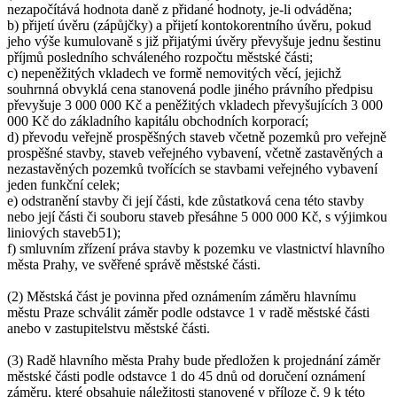
nezapočítává hodnota daně z přidané hodnoty, je-li odváděna;
b) přijetí úvěru (zápůjčky) a přijetí kontokorentního úvěru, pokud
jeho výše kumulovaně s již přijatými úvěry převyšuje jednu šestinu
příjmů posledního schváleného rozpočtu městské části;
c) nepeněžitých vkladech ve formě nemovitých věcí, jejichž
souhrnná obvyklá cena stanovená podle jiného právního předpisu
převyšuje 3 000 000 Kč a peněžitých vkladech převyšujících 3 000
000 Kč do základního kapitálu obchodních korporací;
d) převodu veřejně prospěšných staveb včetně pozemků pro veřejně
prospěšné stavby, staveb veřejného vybavení, včetně zastavěných a
nezastavěných pozemků tvořících se stavbami veřejného vybavení
jeden funkční celek;
e) odstranění stavby či její části, kde zůstatková cena této stavby
nebo její části či souboru staveb přesáhne 5 000 000 Kč, s výjimkou
liniových staveb51);
f) smluvním zřízení práva stavby k pozemku ve vlastnictví hlavního
města Prahy, ve svěřené správě městské části.
(2) Městská část je povinna před oznámením záměru hlavnímu
městu Praze schválit záměr podle odstavce 1 v radě městské části
anebo v zastupitelstvu městské části.
(3) Radě hlavního města Prahy bude předložen k projednání záměr
městské části podle odstavce 1 do 45 dnů od doručení oznámení
záměru, které obsahuje náležitosti stanovené v příloze č. 9 k této