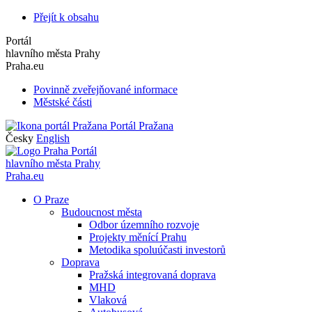
Přejít k obsahu
Portál
hlavního města Prahy
Praha.eu
Povinně zveřejňované informace
Městské části
Portál Pražana
Česky
English
Portál
hlavního města Prahy
Praha.eu
O Praze
Budoucnost města
Odbor územního rozvoje
Projekty měnící Prahu
Metodika spoluúčasti investorů
Doprava
Pražská integrovaná doprava
MHD
Vlaková