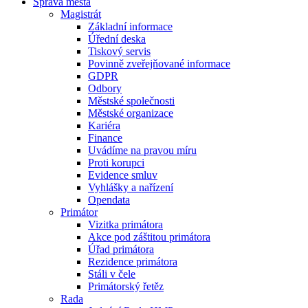
Správa města
Magistrát
Základní informace
Úřední deska
Tiskový servis
Povinně zveřejňované informace
GDPR
Odbory
Městské společnosti
Městské organizace
Kariéra
Finance
Uvádíme na pravou míru
Proti korupci
Evidence smluv
Vyhlášky a nařízení
Opendata
Primátor
Vizitka primátora
Akce pod záštitou primátora
Úřad primátora
Rezidence primátora
Stáli v čele
Primátorský řetěz
Rada