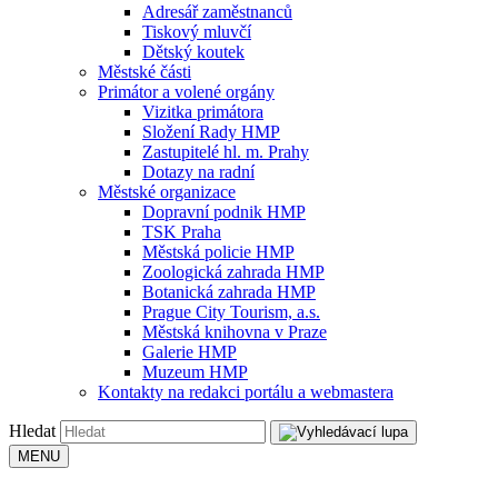
Adresář zaměstnanců
Tiskový mluvčí
Dětský koutek
Městské části
Primátor a volené orgány
Vizitka primátora
Složení Rady HMP
Zastupitelé hl. m. Prahy
Dotazy na radní
Městské organizace
Dopravní podnik HMP
TSK Praha
Městská policie HMP
Zoologická zahrada HMP
Botanická zahrada HMP
Prague City Tourism, a.s.
Městská knihovna v Praze
Galerie HMP
Muzeum HMP
Kontakty na redakci portálu a webmastera
Hledat
MENU