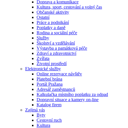
Doprava a komunikace
Kultura, sport, cestování a volný čas
Občanské aktivity
Ostatní
Práce a podnikání
Poplatky a daně
Rodina a sociální péče
Služby
Školství a vzdělávání
Výstavba a památková péče
Zdraví a zdravotnictví
Zvířata
Životní prostředí
Elektronické služby
Online rezervace návštěv
Platební brána
Portál Pražana
Adresář zaměstnanců
Kalkulačka místního poplatku za odpad
Dopravní situace a kamery on-line
Katalog firem
Zajímá vás
Byty
Cestovní ruch
Kultura