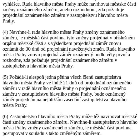
vyhlášce. Rada hlavního města Prahy může navrhovat městské části
změny oznámeného záměru, anebo rozhodnout, zda požaduje
projednání oznámeného záměru v zastupitelstvu hlavního města
Prahy.
(4) Navrhne-li rada hlavního města Prahy změny oznámeného
záměru, je městská část povinna tyto změny projednat v příslušném
orgánu městské části a s výsledkem projednání záměr znovu
oznámit do 30 dnů od projednání navržených změn. Rada hlavního
města Prahy znovu projedná záměr oznámený podle věty první a
rozhodne, zda požaduje projednání oznámeného záměru v
zastupitelstvu hlavního města Prahy.
(5) Požádá-li alespoň jedna pětina všech členů zastupitelstva
hlavního města Prahy ve lhůtě 21 dnů od projednání oznámeného
záměru v radě hlavního města Prahy o projednání oznámeného
záměru v zastupitelstvu hlavního města Prahy, bude oznámený
záměr projednán na nejbližším zasedání zastupitelstva hlavního
města Prahy.
(6) Zastupitelstvo hlavního města Prahy může též navrhovat městské
části změny oznámeného záměru. Navrhne-li zastupitelstvo hlavního
města Prahy změny oznámeného záměru, je městská část povinna
postupovat v souladu s takto změněným záměrem.