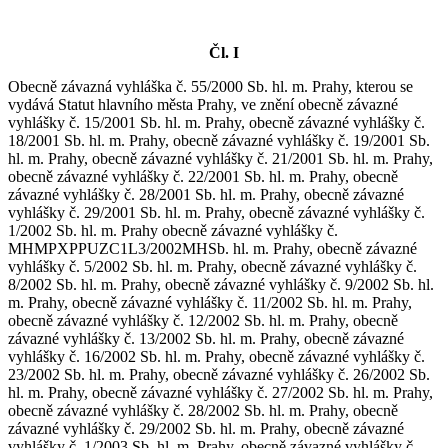
Čl. I
Obecně závazná vyhláška č. 55/2000 Sb. hl. m. Prahy, kterou se vydává Statut hlavního města Prahy, ve znění obecně závazné vyhlášky č. 15/2001 Sb. hl. m. Prahy, obecně závazné vyhlášky č. 18/2001 Sb. hl. m. Prahy, obecně závazné vyhlášky č. 19/2001 Sb. hl. m. Prahy, obecně závazné vyhlášky č. 21/2001 Sb. hl. m. Prahy, obecně závazné vyhlášky č. 22/2001 Sb. hl. m. Prahy, obecně závazné vyhlášky č. 28/2001 Sb. hl. m. Prahy, obecně závazné vyhlášky č. 29/2001 Sb. hl. m. Prahy, obecně závazné vyhlášky č. 1/2002 Sb. hl. m. Prahy obecně závazné vyhlášky č. MHMPXPPUZC1L3/2002MHSb. hl. m. Prahy, obecně závazné vyhlášky č. 5/2002 Sb. hl. m. Prahy, obecně závazné vyhlášky č. 8/2002 Sb. hl. m. Prahy, obecně závazné vyhlášky č. 9/2002 Sb. hl. m. Prahy, obecně závazné vyhlášky č. 11/2002 Sb. hl. m. Prahy, obecně závazné vyhlášky č. 12/2002 Sb. hl. m. Prahy, obecně závazné vyhlášky č. 13/2002 Sb. hl. m. Prahy, obecně závazné vyhlášky č. 16/2002 Sb. hl. m. Prahy, obecně závazné vyhlášky č. 23/2002 Sb. hl. m. Prahy, obecně závazné vyhlášky č. 26/2002 Sb. hl. m. Prahy, obecně závazné vyhlášky č. 27/2002 Sb. hl. m. Prahy, obecně závazné vyhlášky č. 28/2002 Sb. hl. m. Prahy, obecně závazné vyhlášky č. 29/2002 Sb. hl. m. Prahy, obecně závazné vyhlášky č. 1/2003 Sb. hl. m. Prahy, obecně závazné vyhlášky č. 2/2003 Sb. hl. m. Prahy, obecně závazné vyhlášky č. 3/2003 Sb. hl. m. Prahy, obecně závazné vyhlášky č. 9/2003 Sb. hl. m. Prahy, obecně závazné vyhlášky č. 10/2003 Sb. hl. m. Prahy, obecně závazné vyhlášky č. 13/2003 Sb. hl. m. Prahy, obecně závazné vyhlášky č. 16/2003 Sb. hl. m. Prahy, obecně závazné vyhlášky č. 17/2003 Sb. hl. m. Prahy, obecně závazné vyhlášky č. 19/2003 Sb. hl. m. Prahy, obecně závazné vyhlášky č. 22/2003 Sb. hl. m. Prahy, obecně závazné vyhlášky č. 29/2003 Sb. hl. m. Prahy, obecně závazné vyhlášky č. 32/2003 Sb. hl. m. Prahy, obecně závazné vyhlášky č. 33/2003 Sb. hl. m. Prahy, obecně závazné vyhlášky č. 35/2003 Sb. hl. m. Prahy, obecně závazné vyhlášky č. 1/2004 Sb. hl. m. Prahy, obecně závazné vyhlášky č. 4/2004 Sb. hl. m. Prahy, obecně závazné vyhlášky č. 8/2004 Sb. hl. m. Prahy, obecně závazné vyhlášky č. 9/2004 Sb. hl. m. Prahy, obecně závazné vyhlášky č. 11/2004 Sb. hl. m. Prahy, obecně závazné vyhlášky č. 12/2004 Sb. hl. m. Prahy, obecně závazné vyhlášky č. 16/2004 Sb. hl. m. Prahy, obecně závazné vyhlášky č. 17/2004 Sb. hl. m. Prahy, obecně závazné vyhlášky č. 22/2004 Sb. hl. m. Prahy, obecně závazné vyhlášky č. 25/2004 Sb. hl. m. Prahy, obecně závazné vyhlášky č. 3/2005 Sb. hl. m. Prahy, obecně závazné vyhlášky č. 5/2005 Sb. hl. m. Prahy, obecně závazné vyhlášky č. 8/2005 Sb. hl. m. Prahy, obecně závazné vyhlášky č. 10/2005 Sb. hl. m. Prahy, obecně závazné vyhlášky č. 12/2005 Sb. hl. m. Prahy, obecně závazné vyhlášky č. 14/2005 Sb. hl. m. Prahy, obecně závazné vyhlášky č. 18/2005 Sb. hl. m. Prahy, obecně závazné vyhlášky č. 22/2005 Sb. hl. m. Prahy, obecně závazné vyhlášky č. 25/2005 Sb. hl. m. Prahy, obecně závazné vyhlášky č. 29/2005 Sb. hl. m. Prahy, obecně závazné vyhlášky č. 1/2006 Sb. hl. m. Prahy, obecně závazné vyhlášky č. 2/2006 Sb. hl. m. Prahy, obecně závazné vyhlášky č. 7/2006 Sb. hl. m. Prahy, obecně závazné vyhlášky č. 8/2006 Sb. hl. m. Prahy, obecně závazné vyhlášky č. 10/2006 Sb. hl. m. Prahy, obecně závazné vyhlášky č. 12/2006 Sb. hl. m. Prahy, obecně závazné vyhlášky č. 17/2006 Sb. hl. m. Prahy, obecně závazné vyhlášky č. 25/2006 Sb. hl. m. Prahy, obecně závazné vyhlášky č. 1/2007 Sb. hl. m. Prahy, obecně závazné vyhlášky č. 3/2007 Sb. hl. m. Prahy, obecně závazné vyhlášky č. 4/2007 Sb. hl. m. Prahy, obecně závazné vyhlášky č. 6/2007 Sb. hl. m. Prahy, obecně závazné vyhlášky č. 8/2007 Sb. hl. m. Prahy, obecně závazné vyhlášky č. 10/2007 Sb. hl. m. Prahy, obecně závazné vyhlášky č. 13/2007 Sb. hl. m. Prahy, obecně závazné vyhlášky č. 14/2007 Sb. hl. m. Prahy, obecně závazné vyhlášky č. 15/2007 Sb. hl. m. Prahy, obecně závazné vyhlášky č. 1/2008 Sb. hl. m. Prahy, obecně závazné vyhlášky č. 4/2008 Sb. hl. m. Prahy, obecně závazné vyhlášky č. 6/2008 Sb. hl. m. Prahy, obecně závazné vyhlášky č. 7/2008 Sb. hl. m. Prahy, obecně závazné vyhlášky č. 9/2008 Sb. hl. m. Prahy, obecně závazné vyhlášky č. 13/2008 Sb. hl. m. Prahy, obecně závazné vyhlášky č.16/2008 Sb. hl. m. Prahy, obecně závazné vyhlášky č. 17/2008 Sb. hl. m. Prahy, obecně závazné vyhlášky č. 18/2008 Sb. hl. m. Prahy, obecně závazné vyhlášky č. 22/2008 Sb. hl. m. Prahy, obecně závazné vyhlášky č. 1/2009 Sb. hl. m. Prahy, obecně závazné vyhlášky č. 2/2009 Sb. hl. m. Prahy, obecně závazné vyhlášky č. 3/2009 Sb. hl. m. Prahy, obecně závazné vyhlášky č. 6/2009 Sb. hl. m. Prahy, obecně závazné vyhlášky č. 8/2009 Sb. hl. m. Prahy, obecně závazné vyhlášky č. 9/2009 Sb. hl. m. Prahy, obecně závazné vyhlášky č. 12/2009 Sb. hl. m. Prahy, obecně závazné vyhlášky č. 13/2009 Sb. hl. m. Prahy, obecně závazné vyhlášky č. 17/2009 Sb. hl. m. Prahy, obecně závazné vyhlášky č. 22/2009 Sb. hl. m. Prahy, obecně závazné vyhlášky č. 1/2010 Sb. hl. m. Prahy, obecně závazné vyhlášky č. 3/2010 Sb. hl. m. Prahy, obecně závazné vyhlášky č. 4/2010 Sb. hl. m. Prahy, obecně závazné vyhlášky č. 6/2010 Sb. hl. m. Prahy, obecně závazné vyhlášky č. 8/2010 Sb. hl. m. Prahy, obecně závazné vyhlášky č. 14/2010 Sb. hl. m. Prahy, obecně závazné vyhlášky č. 2/2011 Sb. hl. m. Prahy, obecně závazné vyhlášky č. 3/2011 Sb. hl. m. Prahy, obecně závazné vyhlášky č. 4/2011 Sb. hl. m. Prahy, obecně závazné vyhlášky č. 11/2011 Sb. hl. m. Prahy, obecně závazné vyhlášky č. 15/2011 Sb. hl. m. Prahy, obecně závazné vyhlášky č. 16/2011 Sb. hl. m. Prahy, obecně závazné vyhlášky č. 23/2011 Sb. hl. m. Prahy, obecně závazné vyhlášky č. 4/2012 Sb. hl. m. Prahy, obecně závazné vyhlášky č. 6/2012 Sb. hl. m. Prahy, obecně závazné vyhlášky č. 8/2012 Sb. hl. m. Prahy, obecně závazné vyhlášky č. 10/2012 Sb. hl. m. Prahy, obecně závazné vyhlášky č. 13/2012 Sb. hl. m. Prahy, obecně závazné vyhlášky č. 16/2012 Sb. hl. m. Prahy, obecně závazné vyhlášky č. 17/2012 Sb. hl. m. Prahy, obecně závazné vyhlášky č. 20/2012 Sb. hl. m. Prahy, obecně závazné vyhlášky č. 1/2013 Sb. hl. m. Prahy, obecně závazné vyhlášky č. 4/2013 Sb. hl. m. Prahy, obecně závazné vyhlášky č. 6/2013 Sb. hl. m. Prahy, obecně závazné vyhlášky č. 8/2013 Sb. hl. m. Prahy, obecně závazné vyhlášky č. 12/2013 Sb. hl. m. Prahy, obecně závazné vyhlášky č. 15/2013 Sb. hl. m. Prahy, obecně závazné vyhlášky č. 21/2013 Sb. hl. m. Prahy, obecně závazné vyhlášky č. 3/2014 Sb. hl. m. Prahy, obecně závazné vyhlášky č. 4/2014 Sb. hl. m. Prahy, obecně závazné vyhlášky č. 7/2014 Sb. hl. m. Prahy, obecně závazné vyhlášky č. 8/2014 Sb. hl. m. Prahy, obecně závazné vyhlášky č. 9/2014 Sb. hl. m. Prahy, obecně závazné vyhlášky č. 12/2014 Sb. hl. m. Prahy, obecně závazné vyhlášky č. 21/2014 Sb. hl. m. Prahy, obecně závazné vyhlášky č. 1/2015 Sb. hl. m. Prahy, obecně závazné vyhlášky č. 2/2015 Sb. hl. m. Prahy, obecně závazné vyhlášky č. 3/2015 Sb. hl. m Prahy, obecně závazné vyhlášky č. 4/2015 Sb. hl. m. Prahy, obecně závazné vyhlášky č. 5/2015 Sb. hl. m. Prahy, obecně závazné vyhlášky č. 6/2015 Sb. hl. m. Prahy, obecně závazné vyhlášky č. 7/2015 Sb. hl. m. Prahy, obecně závazné vyhlášky č. 11/2015 Sb. hl. m. Prahy, obecně závazné vyhlášky č. 13/2015 Sb. hl. m. Prahy, obecně závazné vyhlášky č. 4/2016 Sb. hl. m. Prahy, obecně závazné vyhlášky č. 5/2016 Sb. hl. m. Prahy, obecně závazné vyhlášky č. 8/2016 Sb. hl. m. Prahy, obecně závazné vyhlášky č. 11/2016 Sb. hl. m. Prahy, obecně závazné vyhlášky č. 12/2016 Sb. hl. m. Prahy, obecně závazné vyhlášky č. 15/2016 Sb. hl. m. Prahy, obecně závazné vyhlášky č. 16/2016 Sb. hl. m. Prahy, obecně závazné vyhlášky č. 18/2016 Sb. hl. m. Prahy, obecně závazné vyhlášky č. 3/2017 Sb. hl. m. Prahy, obecně závazné vyhlášky č. 5/2017 Sb. hl. m. Prahy, obecně závazné vyhlášky č. 8/2017 Sb. hl. m. Prahy, obecně závazné vyhlášky č. 10/2017 Sb. hl. m. Prahy, obecně závazné vyhlášky č. 12/2017 Sb. hl. m. Prahy, obecně závazné vyhlášky č. 14/2017 Sb. hl. m. Prahy, obecně závazné vyhlášky č. 15/2017 Sb. hl. m. Prahy, obecně závazné vyhlášky č. 17/2017 Sb. hl. m. Prahy, obecně závazné vyhlášky č. 18/2017 Sb. hl. m. Prahy, obecně závazné vyhlášky č. 20/2017 Sb. hl. m. Prahy, obecně závazné vyhlášky č. 21/2017 Sb. hl. m. Prahy, obecně závazné vyhlášky č. 24/2017 Sb. hl. m. Prahy, obecně závazné vyhlášky č. 3/2018 Sb. hl. m. Prahy, obecně závazné vyhlášky č. 4/2018 Sb. hl. m. Prahy, obecně závazné vyhlášky č. 5/2018 Sb. hl. m. Prahy, obecně závazné vyhlášky č. 6/2018 Sb. hl. m. Prahy, obecně závazné vyhlášky č. 8/2018 Sb. hl. m. Prahy, obecně závazné vyhlášky č. 10/2018 Sb. hl. m. Prahy, obecně závazné vyhlášky č. 13/2018 Sb. hl. m. Prahy, obecně závazné vyhlášky č. 16/2018 Sb. hl. m. Prahy, obecně závazné vyhlášky č. 1/2019 Sb. hl. m. Prahy, obecně závazné vyhlášky č. 2/2019 Sb. hl. m. Prahy, obecně závazné vyhlášky č. 5/2019 Sb. hl. m. Prahy, obecně závazné vyhlášky č. 7/2019 Sb. hl. m. Prahy, obecně závazné vyhlášky č. 8/2019 Sb. hl. m. Prahy, obecně závazné vyhlášky č. 9/2019 Sb. hl. m. Prahy, obecně závazné vyhlášky č. 12/2019 Sb. hl. m. Prahy, obecně závazné vyhlášky č. 16/2019 Sb. hl. m. Prahy, obecně závazné vyhlášky č. 17/2019 Sb. hl. m. Prahy, obecně závazné vyhlášky č. 20/2019 Sb. hl. m. Prahy, obecně závazné vyhlášky č. 2/2020 Sb. hl. m. Prahy, obecně závazné vyhlášky č. 3/2020 Sb. hl. m. Prahy, obecně závazné vyhlášky č. 6/2020 Sb. hl. m. Prahy, obecně závazné vyhlášky č. 7/2020 Sb. hl. m. Prahy, obecně závazné vyhlášky č. 9/2020 Sb. hl. m. Prahy, obecně závazné vyhlášky č. 11/2020 Sb. hl. m. Prahy, obecně závazné vyhlášky č. 12/2020 Sb. hl. m. Prahy, obecně závazné vyhlášky č. 15/2020 Sb. hl. m. Prahy, obecně závazné vyhlášky č. 16/2020 Sb. hl. m. Prahy, obecně závazné vyhlášky č. 18/2020 Sb. hl. m. Prahy, obecně závazné vyhlášky č. 23/2020 Sb. hl. m. Prahy, obecně závazné vyhlášky č. 1/2021 Sb. hl. m. Prahy, obecně závazné vyhlášky č. 3/2021 Sb. hl. m. Prahy, obecně závazné vyhlášky č. 6/2021 Sb. hl. m. Prahy, obecn