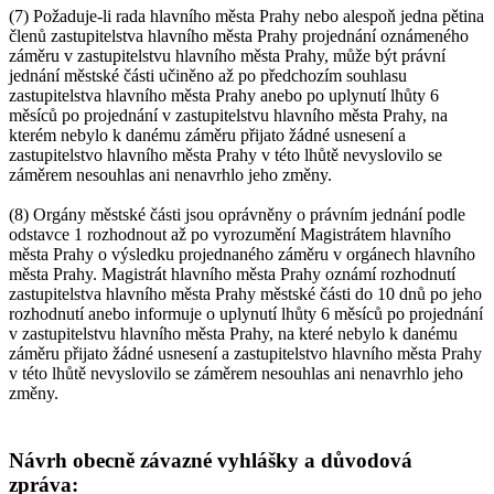
(7) Požaduje-li rada hlavního města Prahy nebo alespoň jedna pětina
členů zastupitelstva hlavního města Prahy projednání oznámeného
záměru v zastupitelstvu hlavního města Prahy, může být právní
jednání městské části učiněno až po předchozím souhlasu
zastupitelstva hlavního města Prahy anebo po uplynutí lhůty 6
měsíců po projednání v zastupitelstvu hlavního města Prahy, na
kterém nebylo k danému záměru přijato žádné usnesení a
zastupitelstvo hlavního města Prahy v této lhůtě nevyslovilo se
záměrem nesouhlas ani nenavrhlo jeho změny.
(8) Orgány městské části jsou oprávněny o právním jednání podle
odstavce 1 rozhodnout až po vyrozumění Magistrátem hlavního
města Prahy o výsledku projednaného záměru v orgánech hlavního
města Prahy. Magistrát hlavního města Prahy oznámí rozhodnutí
zastupitelstva hlavního města Prahy městské části do 10 dnů po jeho
rozhodnutí anebo informuje o uplynutí lhůty 6 měsíců po projednání
v zastupitelstvu hlavního města Prahy, na které nebylo k danému
záměru přijato žádné usnesení a zastupitelstvo hlavního města Prahy
v této lhůtě nevyslovilo se záměrem nesouhlas ani nenavrhlo jeho
změny.
Návrh obecně závazné vyhlášky a důvodová
zpráva: