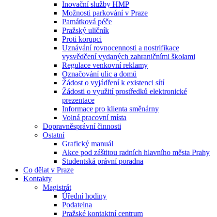
Inovační služby HMP
Možnosti parkování v Praze
Památková péče
Pražský uličník
Proti korupci
Uznávání rovnocennosti a nostrifikace
vysvědčení vydaných zahraničními školami
Regulace venkovní reklamy
Označování ulic a domů
Žádost o vyjádření k existenci sítí
Žádosti o využití prostředků elektronické
prezentace
Informace pro klienta směnárny
Volná pracovní místa
Dopravněsprávní činnosti
Ostatní
Grafický manuál
Akce pod záštitou radních hlavního města Prahy
Studentská právní poradna
Co dělat v Praze
Kontakty
Magistrát
Úřední hodiny
Podatelna
Pražské kontaktní centrum