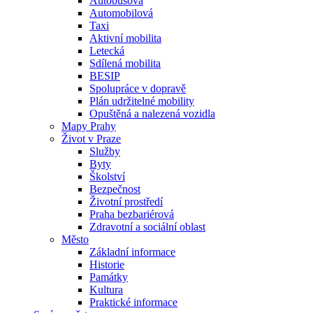
Autobusová
Automobilová
Taxi
Aktivní mobilita
Letecká
Sdílená mobilita
BESIP
Spolupráce v dopravě
Plán udržitelné mobility
Opuštěná a nalezená vozidla
Mapy Prahy
Život v Praze
Služby
Byty
Školství
Bezpečnost
Životní prostředí
Praha bezbariérová
Zdravotní a sociální oblast
Město
Základní informace
Historie
Památky
Kultura
Praktické informace