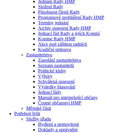
Jednání Rady HMP
Složení Rady
Působnost členů Rady
Programové prohlášení Rady HMP
Termíny jednání
Archiv usnesení Rady HMP
Jednací řád Rady a jejích Komisí
Komise Rady HMP
Akce pod záštitou radních
Koaliční smlouva
Zastupitelstvo
Zasedání zastupitelstva
Seznam zastupitelů
Politické kluby
Výbory
Schválená usnesení
Výsledky hlasování
Jednací řády
Manuál pro interpelující občany
Čestné občanství HMP
Městské části
Potřebuji řešit
Služby úřadu
Bydlení a nemovitosti
Doklady a oprávnění