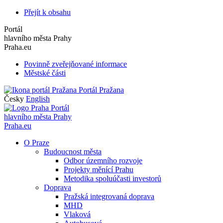
Přejít k obsahu
Portál
hlavního města Prahy
Praha.eu
Povinně zveřejňované informace
Městské části
Portál Pražana
Česky
English
Portál
hlavního města Prahy
Praha.eu
O Praze
Budoucnost města
Odbor územního rozvoje
Projekty měnící Prahu
Metodika spoluúčasti investorů
Doprava
Pražská integrovaná doprava
MHD
Vlaková