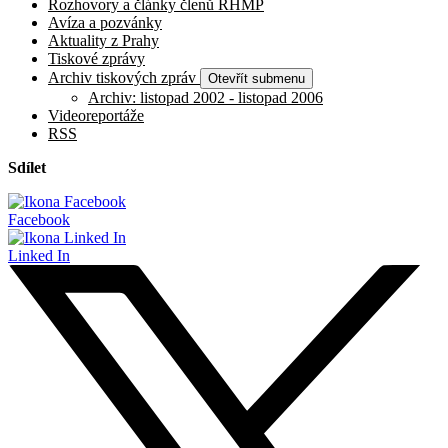
Rozhovory a články členů RHMP
Avíza a pozvánky
Aktuality z Prahy
Tiskové zprávy
Archiv tiskových zpráv
Otevřít submenu
Archiv: listopad 2002 - listopad 2006
Videoreportáže
RSS
Sdílet
Facebook
Linked In