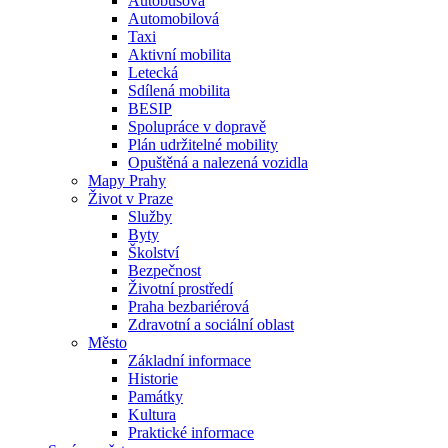
Autobusová
Automobilová
Taxi
Aktivní mobilita
Letecká
Sdílená mobilita
BESIP
Spolupráce v dopravě
Plán udržitelné mobility
Opuštěná a nalezená vozidla
Mapy Prahy
Život v Praze
Služby
Byty
Školství
Bezpečnost
Životní prostředí
Praha bezbariérová
Zdravotní a sociální oblast
Město
Základní informace
Historie
Památky
Kultura
Praktické informace