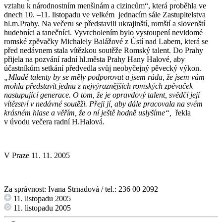
vztahu k národnostním menšinám a cizincům“, která proběhla ve
dnech 10. –11. listopadu ve velkém jednacím sále Zastupitelstva
hl.m.Prahy. Na večeru se představili ukrajinští, romští a slovenští
hudebníci a tanečníci. Vyvrcholením bylo vystoupení nevidomé
romské zpěvačky Michalely Balážové z Ústí nad Labem, která se
před nedávnem stala vítězkou soutěže Romský talent. Do Prahy
přijela na pozvání radní hl.města Prahy Hany Halové, aby
účastníkům setkání předvedla svůj neobyčejný pěvecký výkon.
„Mladé talenty by se měly podporovat a jsem ráda, že jsem vám
mohla představit jednu z nejvýraznějších romských zpěvaček
nastupující generace. O tom, že je opravdový talent, svědčí její
vítězství v nedávné soutěži. Přeji jí, aby dále pracovala na svém
krásném hlase a věřím, že o ní ještě hodně uslyšíme“,
řekla
v úvodu večera radní H.Halová.
V Praze 11. 11. 2005
Za správnost: Ivana Strnadová / tel.: 236 00 2092
11. listopadu 2005
11. listopadu 2005