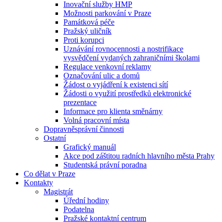
Inovační služby HMP
Možnosti parkování v Praze
Památková péče
Pražský uličník
Proti korupci
Uznávání rovnocennosti a nostrifikace
vysvědčení vydaných zahraničními školami
Regulace venkovní reklamy
Označování ulic a domů
Žádost o vyjádření k existenci sítí
Žádosti o využití prostředků elektronické
prezentace
Informace pro klienta směnárny
Volná pracovní místa
Dopravněsprávní činnosti
Ostatní
Grafický manuál
Akce pod záštitou radních hlavního města Prahy
Studentská právní poradna
Co dělat v Praze
Kontakty
Magistrát
Úřední hodiny
Podatelna
Pražské kontaktní centrum