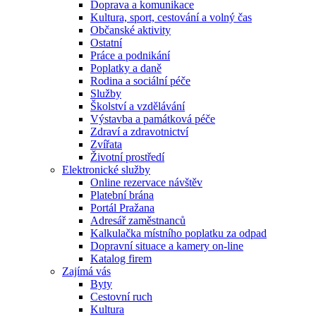
Doprava a komunikace
Kultura, sport, cestování a volný čas
Občanské aktivity
Ostatní
Práce a podnikání
Poplatky a daně
Rodina a sociální péče
Služby
Školství a vzdělávání
Výstavba a památková péče
Zdraví a zdravotnictví
Zvířata
Životní prostředí
Elektronické služby
Online rezervace návštěv
Platební brána
Portál Pražana
Adresář zaměstnanců
Kalkulačka místního poplatku za odpad
Dopravní situace a kamery on-line
Katalog firem
Zajímá vás
Byty
Cestovní ruch
Kultura