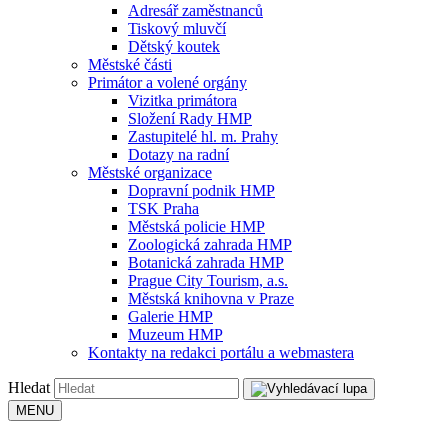
Adresář zaměstnanců
Tiskový mluvčí
Dětský koutek
Městské části
Primátor a volené orgány
Vizitka primátora
Složení Rady HMP
Zastupitelé hl. m. Prahy
Dotazy na radní
Městské organizace
Dopravní podnik HMP
TSK Praha
Městská policie HMP
Zoologická zahrada HMP
Botanická zahrada HMP
Prague City Tourism, a.s.
Městská knihovna v Praze
Galerie HMP
Muzeum HMP
Kontakty na redakci portálu a webmastera
Hledat
MENU