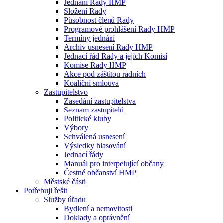
Jednání Rady HMP
Složení Rady
Působnost členů Rady
Programové prohlášení Rady HMP
Termíny jednání
Archiv usnesení Rady HMP
Jednací řád Rady a jejích Komisí
Komise Rady HMP
Akce pod záštitou radních
Koaliční smlouva
Zastupitelstvo
Zasedání zastupitelstva
Seznam zastupitelů
Politické kluby
Výbory
Schválená usnesení
Výsledky hlasování
Jednací řády
Manuál pro interpelující občany
Čestné občanství HMP
Městské části
Potřebuji řešit
Služby úřadu
Bydlení a nemovitosti
Doklady a oprávnění