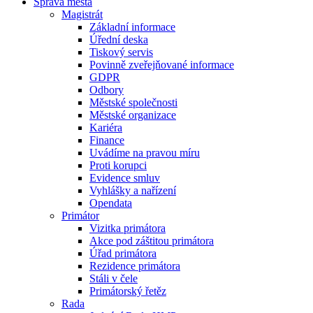
Správa města
Magistrát
Základní informace
Úřední deska
Tiskový servis
Povinně zveřejňované informace
GDPR
Odbory
Městské společnosti
Městské organizace
Kariéra
Finance
Uvádíme na pravou míru
Proti korupci
Evidence smluv
Vyhlášky a nařízení
Opendata
Primátor
Vizitka primátora
Akce pod záštitou primátora
Úřad primátora
Rezidence primátora
Stáli v čele
Primátorský řetěz
Rada