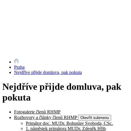
Praha
Nejdříve přijde domluva, pak pokuta
Nejdříve přijde domluva, pak
pokuta
Fotogalerie členů RHMP
Rozhovory a články členů RHMP
Otevřít submenu
Primátor doc. MUDr. Bohuslav Svoboda, CSc.
1. náměstek primátora MUDr. Zdeněk Hřib