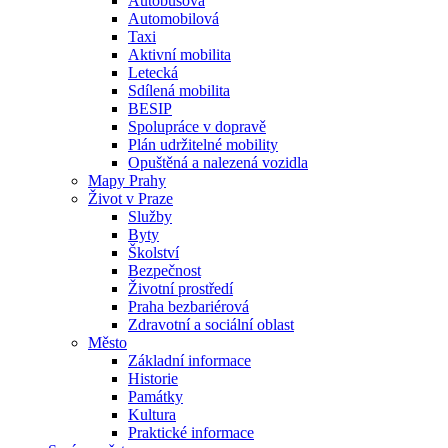
Autobusová
Automobilová
Taxi
Aktivní mobilita
Letecká
Sdílená mobilita
BESIP
Spolupráce v dopravě
Plán udržitelné mobility
Opuštěná a nalezená vozidla
Mapy Prahy
Život v Praze
Služby
Byty
Školství
Bezpečnost
Životní prostředí
Praha bezbariérová
Zdravotní a sociální oblast
Město
Základní informace
Historie
Památky
Kultura
Praktické informace