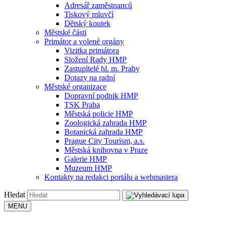
Adresář zaměstnanců
Tiskový mluvčí
Dětský koutek
Městské části
Primátor a volené orgány
Vizitka primátora
Složení Rady HMP
Zastupitelé hl. m. Prahy
Dotazy na radní
Městské organizace
Dopravní podnik HMP
TSK Praha
Městská policie HMP
Zoologická zahrada HMP
Botanická zahrada HMP
Prague City Tourism, a.s.
Městská knihovna v Praze
Galerie HMP
Muzeum HMP
Kontakty na redakci portálu a webmastera
Hledat
MENU