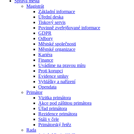
Správa města
Magistrát
Základní informace
Úřední deska
Tiskový servis
Povinně zveřejňované informace
GDPR
Odbory
Městské společnosti
Městské organizace
Kariéra
Finance
Uvádíme na pravou míru
Proti korupci
Evidence smluv
Vyhlášky a nařízení
Opendata
Primátor
Vizitka primátora
Akce pod záštitou primátora
Úřad primátora
Rezidence primátora
Stáli v čele
Primátorský řetěz
Rada