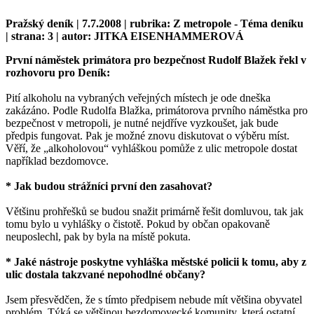
Pražský deník | 7.7.2008 | rubrika: Z metropole - Téma deníku
| strana: 3 | autor: JITKA EISENHAMMEROVÁ
První náměstek primátora pro bezpečnost Rudolf Blažek řekl v
rozhovoru pro Deník:
Pití alkoholu na vybraných veřejných místech je ode dneška
zakázáno. Podle Rudolfa Blažka, primátorova prvního náměstka pro
bezpečnost v metropoli, je nutné nejdříve vyzkoušet, jak bude
předpis fungovat. Pak je možné znovu diskutovat o výběru míst.
Věří, že „alkoholovou“ vyhláškou pomůže z ulic metropole dostat
například bezdomovce.
* Jak budou strážníci první den zasahovat?
Většinu prohřešků se budou snažit primárně řešit domluvou, tak jak
tomu bylo u vyhlášky o čistotě. Pokud by občan opakovaně
neuposlechl, pak by byla na místě pokuta.
* Jaké nástroje poskytne vyhláška městské policii k tomu, aby z
ulic dostala takzvané nepohodlné občany?
Jsem přesvědčen, že s tímto předpisem nebude mít většina obyvatel
problém. Týká se většinou bezdomovecké komunity, která ostatní