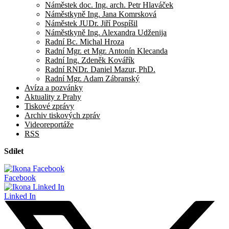
Náměstek doc. Ing. arch. Petr Hlaváček
Náměstkyně Ing. Jana Komrsková
Náměstek JUDr. Jiří Pospíšil
Náměstkyně Ing. Alexandra Udženija
Radní Bc. Michal Hroza
Radní Mgr. et Mgr. Antonín Klecanda
Radní Ing. Zdeněk Kovářík
Radní RNDr. Daniel Mazur, PhD.
Radní Mgr. Adam Zábranský
Avíza a pozvánky
Aktuality z Prahy
Tiskové zprávy
Archiv tiskových zpráv
Videoreportáže
RSS
Sdílet
Facebook
Linked In