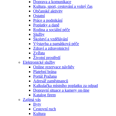
Doprava a komunikace
Kultura, sport, cestování a volný čas
Občanské aktivity
Ostatní
Práce a podnikání
Poplatky a daně
Rodina a sociální péče
Služby
Školství a vzdělávání
Výstavba a památková péče
Zdraví a zdravotnictví
Zvířata
Životní prostředí
Elektronické služby
Online rezervace návštěv
Platební brána
Portál Pražana
Adresář zaměstnanců
Kalkulačka místního poplatku za odpad
Dopravní situace a kamery on-line
Katalog firem
Zajímá vás
Byty
Cestovní ruch
Kultura