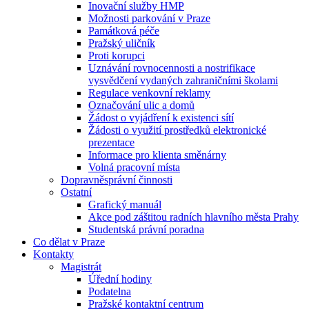
Inovační služby HMP
Možnosti parkování v Praze
Památková péče
Pražský uličník
Proti korupci
Uznávání rovnocennosti a nostrifikace
vysvědčení vydaných zahraničními školami
Regulace venkovní reklamy
Označování ulic a domů
Žádost o vyjádření k existenci sítí
Žádosti o využití prostředků elektronické
prezentace
Informace pro klienta směnárny
Volná pracovní místa
Dopravněsprávní činnosti
Ostatní
Grafický manuál
Akce pod záštitou radních hlavního města Prahy
Studentská právní poradna
Co dělat v Praze
Kontakty
Magistrát
Úřední hodiny
Podatelna
Pražské kontaktní centrum