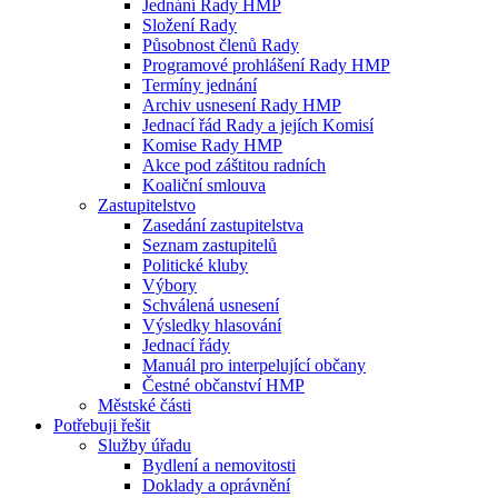
Jednání Rady HMP
Složení Rady
Působnost členů Rady
Programové prohlášení Rady HMP
Termíny jednání
Archiv usnesení Rady HMP
Jednací řád Rady a jejích Komisí
Komise Rady HMP
Akce pod záštitou radních
Koaliční smlouva
Zastupitelstvo
Zasedání zastupitelstva
Seznam zastupitelů
Politické kluby
Výbory
Schválená usnesení
Výsledky hlasování
Jednací řády
Manuál pro interpelující občany
Čestné občanství HMP
Městské části
Potřebuji řešit
Služby úřadu
Bydlení a nemovitosti
Doklady a oprávnění