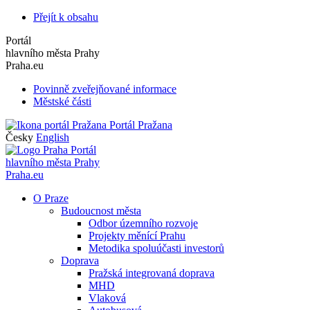
Přejít k obsahu
Portál
hlavního města Prahy
Praha.eu
Povinně zveřejňované informace
Městské části
Portál Pražana
Česky
English
Portál
hlavního města Prahy
Praha.eu
O Praze
Budoucnost města
Odbor územního rozvoje
Projekty měnící Prahu
Metodika spoluúčasti investorů
Doprava
Pražská integrovaná doprava
MHD
Vlaková