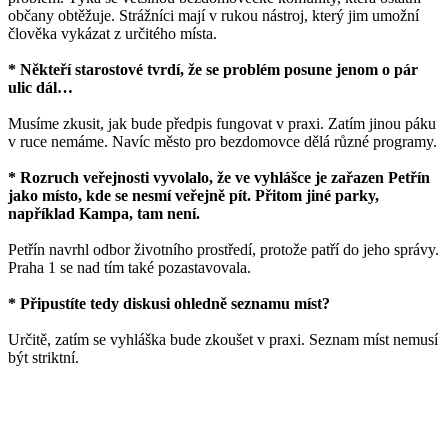
občany obtěžuje. Strážníci mají v rukou nástroj, který jim umožní
člověka vykázat z určitého místa.
* Někteří starostové tvrdí, že se problém posune jenom o pár
ulic dál…
Musíme zkusit, jak bude předpis fungovat v praxi. Zatím jinou páku
v ruce nemáme. Navíc město pro bezdomovce dělá různé programy.
* Rozruch veřejnosti vyvolalo, že ve vyhlášce je zařazen Petřín
jako místo, kde se nesmí veřejně pít. Přitom jiné parky,
například Kampa, tam není.
Petřín navrhl odbor životního prostředí, protože patří do jeho správy.
Praha 1 se nad tím také pozastavovala.
* Připustíte tedy diskusi ohledně seznamu míst?
Určitě, zatím se vyhláška bude zkoušet v praxi. Seznam míst nemusí
být striktní.