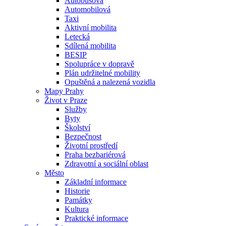
Autobusová
Automobilová
Taxi
Aktivní mobilita
Letecká
Sdílená mobilita
BESIP
Spolupráce v dopravě
Plán udržitelné mobility
Opuštěná a nalezená vozidla
Mapy Prahy
Život v Praze
Služby
Byty
Školství
Bezpečnost
Životní prostředí
Praha bezbariérová
Zdravotní a sociální oblast
Město
Základní informace
Historie
Památky
Kultura
Praktické informace