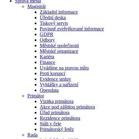
Správa města
Magistrát
Základní informace
Úřední deska
Tiskový servis
Povinně zveřejňované informace
GDPR
Odbory
Městské společnosti
Městské organizace
Kariéra
Finance
Uvádíme na pravou míru
Proti korupci
Evidence smluv
Vyhlášky a nařízení
Opendata
Primátor
Vizitka primátora
Akce pod záštitou primátora
Úřad primátora
Rezidence primátora
Stáli v čele
Primátorský řetěz
Rada