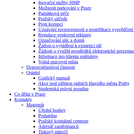
Inovační služby HMP
Možnosti parkování v Praze
Památková péče
Pražský uličník
Proti korupci
Uznávání rovnocennosti a nostrifikace vysvědčen
Regulace venkovní reklamy
Označování ulic a domů
Žádost o vyjádření k existenci sítí
Žádosti o využití prostředků elektronické prezenta
Informace pro klienta směnárny
Volná pracovní místa
Dopravněsprávní činnosti
Ostatní
Grafický manuál
Akce pod záštitou radních hlavního města Prahy
Studentská právní poradna
Co dělat v Praze
Kontakty
Magistrát
Úřední hodiny
Podatelna
Pražské kontaktní centrum
Adresář zaměstnanců
Tiskový mluvčí