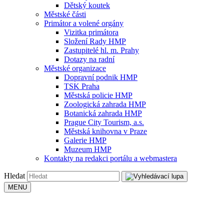
Dětský koutek
Městské části
Primátor a volené orgány
Vizitka primátora
Složení Rady HMP
Zastupitelé hl. m. Prahy
Dotazy na radní
Městské organizace
Dopravní podnik HMP
TSK Praha
Městská policie HMP
Zoologická zahrada HMP
Botanická zahrada HMP
Prague City Tourism, a.s.
Městská knihovna v Praze
Galerie HMP
Muzeum HMP
Kontakty na redakci portálu a webmastera
Hledat
MENU