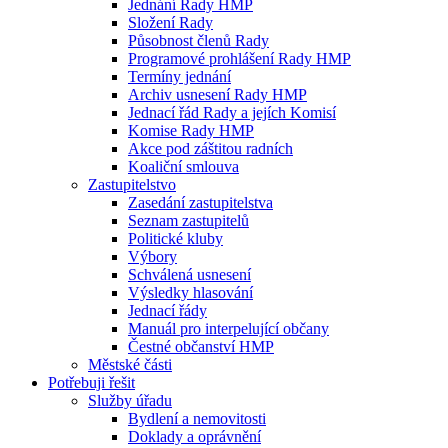
Jednání Rady HMP
Složení Rady
Působnost členů Rady
Programové prohlášení Rady HMP
Termíny jednání
Archiv usnesení Rady HMP
Jednací řád Rady a jejích Komisí
Komise Rady HMP
Akce pod záštitou radních
Koaliční smlouva
Zastupitelstvo
Zasedání zastupitelstva
Seznam zastupitelů
Politické kluby
Výbory
Schválená usnesení
Výsledky hlasování
Jednací řády
Manuál pro interpelující občany
Čestné občanství HMP
Městské části
Potřebuji řešit
Služby úřadu
Bydlení a nemovitosti
Doklady a oprávnění