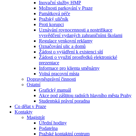
Inovační služby HMP
Možnosti parkování v Praze
Památková péče
Pražský uličník
Proti korupci
Uznávání rovnocennosti a nostrifikace
vysvědčení vydaných zahraničními školami
Regulace venkovní reklamy
Označování ulic a domů
Žádost o vyjádření k existenci sítí
Žádosti o využití prostředků elektronické
prezentace
Informace pro klienta směnárny
Volná pracovní místa
Dopravněsprávní činnosti
Ostatní
Grafický manuál
Akce pod záštitou radních hlavního města Prahy
Studentská právní poradna
Co dělat v Praze
Kontakty
Magistrát
Úřední hodiny
Podatelna
Pražské kontaktní centrum