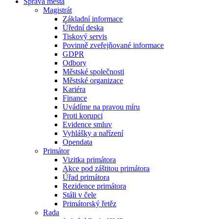
Správa města
Magistrát
Základní informace
Úřední deska
Tiskový servis
Povinně zveřejňované informace
GDPR
Odbory
Městské společnosti
Městské organizace
Kariéra
Finance
Uvádíme na pravou míru
Proti korupci
Evidence smluv
Vyhlášky a nařízení
Opendata
Primátor
Vizitka primátora
Akce pod záštitou primátora
Úřad primátora
Rezidence primátora
Stáli v čele
Primátorský řetěz
Rada