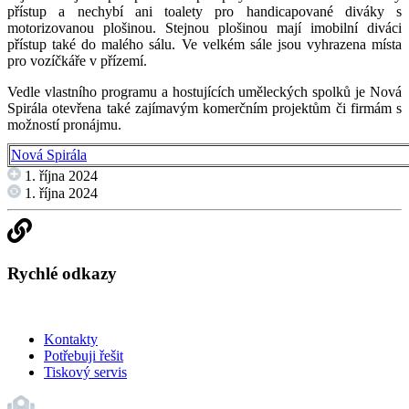
přístup a nechybí ani toalety pro handicapované diváky s
motorizovanou plošinou. Stejnou plošinou mají imobilní diváci
přístup také do malého sálu. Ve velkém sále jsou vyhrazena místa
pro vozíčkáře v přízemí.
Vedle vlastního programu a hostujících uměleckých spolků je Nová
Spirála otevřena také zajímavým komerčním projektům či firmám s
možností pronájmu.
Nová Spirála
1. října 2024
1. října 2024
Rychlé odkazy
Kontakty
Potřebuji řešit
Tiskový servis