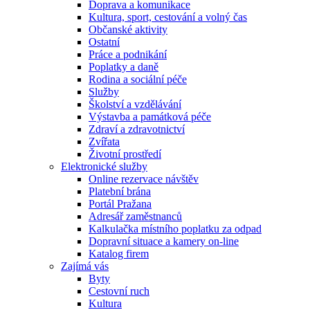
Doprava a komunikace
Kultura, sport, cestování a volný čas
Občanské aktivity
Ostatní
Práce a podnikání
Poplatky a daně
Rodina a sociální péče
Služby
Školství a vzdělávání
Výstavba a památková péče
Zdraví a zdravotnictví
Zvířata
Životní prostředí
Elektronické služby
Online rezervace návštěv
Platební brána
Portál Pražana
Adresář zaměstnanců
Kalkulačka místního poplatku za odpad
Dopravní situace a kamery on-line
Katalog firem
Zajímá vás
Byty
Cestovní ruch
Kultura