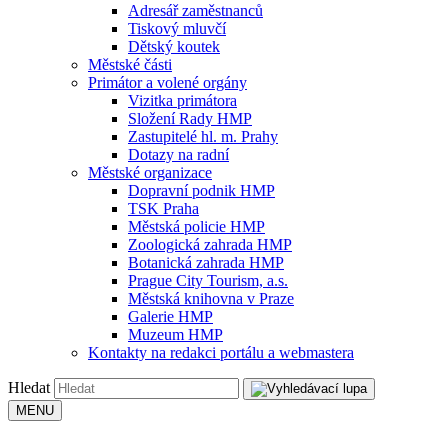
Adresář zaměstnanců
Tiskový mluvčí
Dětský koutek
Městské části
Primátor a volené orgány
Vizitka primátora
Složení Rady HMP
Zastupitelé hl. m. Prahy
Dotazy na radní
Městské organizace
Dopravní podnik HMP
TSK Praha
Městská policie HMP
Zoologická zahrada HMP
Botanická zahrada HMP
Prague City Tourism, a.s.
Městská knihovna v Praze
Galerie HMP
Muzeum HMP
Kontakty na redakci portálu a webmastera
Hledat
MENU