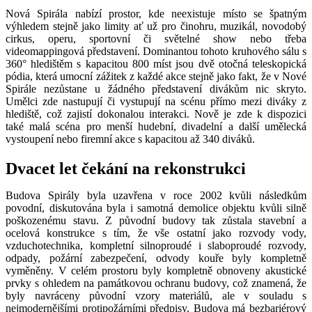
Nová Spirála nabízí prostor, kde neexistuje místo se špatným
výhledem stejně jako limity ať už pro činohru, muzikál, novodobý
cirkus, operu, sportovní či světelné show nebo třeba
videomappingová představení. Dominantou tohoto kruhového sálu s
360° hledištěm s kapacitou 800 míst jsou dvě otočná teleskopická
pódia, která umocní zážitek z každé akce stejně jako fakt, že v Nové
Spirále nezůstane u žádného představení divákům nic skryto.
Umělci zde nastupují či vystupují na scénu přímo mezi diváky z
hlediště, což zajistí dokonalou interakci. Nově je zde k dispozici
také malá scéna pro menší hudební, divadelní a další umělecká
vystoupení nebo firemní akce s kapacitou až 340 diváků.
Dvacet let čekání na rekonstrukci
Budova Spirály byla uzavřena v roce 2002 kvůli následkům
povodní, diskutována byla i samotná demolice objektu kvůli silně
poškozenému stavu. Z původní budovy tak zůstala stavební a
ocelová konstrukce s tím, že vše ostatní jako rozvody vody,
vzduchotechnika, kompletní silnoproudé i slaboproudé rozvody,
odpady, požární zabezpečení, odvody kouře byly kompletně
vyměněny. V celém prostoru byly kompletně obnoveny akustické
prvky s ohledem na památkovou ochranu budovy, což znamená, že
byly navráceny původní vzory materiálů, ale v souladu s
nejmodernějšími protipožárními předpisy. Budova má bezbariérový