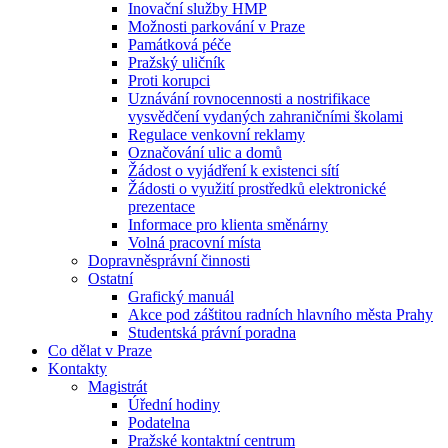
Inovační služby HMP
Možnosti parkování v Praze
Památková péče
Pražský uličník
Proti korupci
Uznávání rovnocennosti a nostrifikace
vysvědčení vydaných zahraničními školami
Regulace venkovní reklamy
Označování ulic a domů
Žádost o vyjádření k existenci sítí
Žádosti o využití prostředků elektronické
prezentace
Informace pro klienta směnárny
Volná pracovní místa
Dopravněsprávní činnosti
Ostatní
Grafický manuál
Akce pod záštitou radních hlavního města Prahy
Studentská právní poradna
Co dělat v Praze
Kontakty
Magistrát
Úřední hodiny
Podatelna
Pražské kontaktní centrum