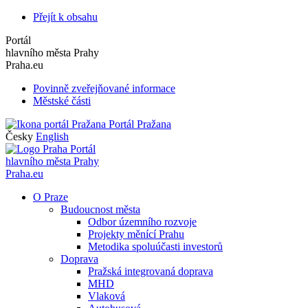
Přejít k obsahu
Portál
hlavního města Prahy
Praha.eu
Povinně zveřejňované informace
Městské části
Portál Pražana
Česky
English
Portál
hlavního města Prahy
Praha.eu
O Praze
Budoucnost města
Odbor územního rozvoje
Projekty měnící Prahu
Metodika spoluúčasti investorů
Doprava
Pražská integrovaná doprava
MHD
Vlaková