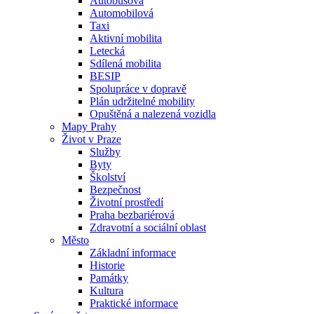
Autobusová
Automobilová
Taxi
Aktivní mobilita
Letecká
Sdílená mobilita
BESIP
Spolupráce v dopravě
Plán udržitelné mobility
Opuštěná a nalezená vozidla
Mapy Prahy
Život v Praze
Služby
Byty
Školství
Bezpečnost
Životní prostředí
Praha bezbariérová
Zdravotní a sociální oblast
Město
Základní informace
Historie
Památky
Kultura
Praktické informace