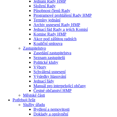
Jednání Rady HMP
Složení Rady
Působnost členů Rady
Programové prohlášení Rady HMP
Termíny jednání
Archiv usnesení Rady HMP
Jednací řád Rady a jejích Komisí
Komise Rady HMP
Akce pod záštitou radních
Koaliční smlouva
Zastupitelstvo
Zasedání zastupitelstva
Seznam zastupitelů
Politické kluby
Výbory
Schválená usnesení
Výsledky hlasování
Jednací řády
Manuál pro interpelující občany
Čestné občanství HMP
Městské části
Potřebuji řešit
Služby úřadu
Bydlení a nemovitosti
Doklady a oprávnění