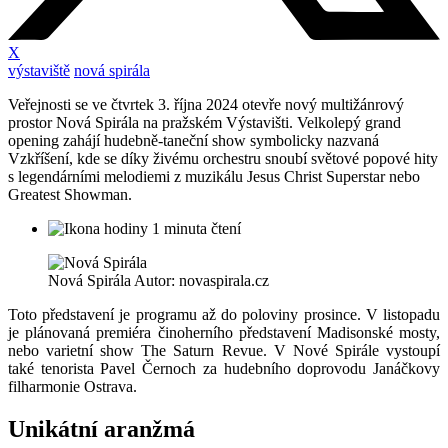
X
výstaviště
nová spirála
Veřejnosti se ve čtvrtek 3. října 2024 otevře nový multižánrový
prostor Nová Spirála na pražském Výstavišti. Velkolepý grand
opening zahájí hudebně-taneční show symbolicky nazvaná
Vzkříšení, kde se díky živému orchestru snoubí světové popové hity
s legendárními melodiemi z muzikálu Jesus Christ Superstar nebo
Greatest Showman.
1 minuta čtení
Nová Spirála Autor: novaspirala.cz
Toto představení je programu až do poloviny prosince. V listopadu
je plánovaná premiéra činoherního představení Madisonské mosty,
nebo varietní show The Saturn Revue. V Nové Spirále vystoupí
také tenorista Pavel Černoch za hudebního doprovodu Janáčkovy
filharmonie Ostrava.
Unikátní aranžmá