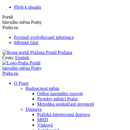
Přejít k obsahu
Portál
hlavního města Prahy
Praha.eu
Povinně zveřejňované informace
Městské části
Portál Pražana
Česky
English
Portál
hlavního města Prahy
Praha.eu
O Praze
Budoucnost města
Odbor územního rozvoje
Projekty měnící Prahu
Metodika spoluúčasti investorů
Doprava
Pražská integrovaná doprava
MHD
Vlaková