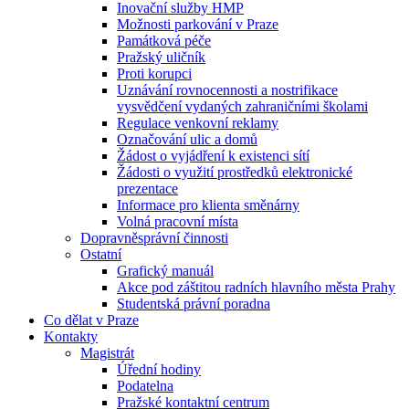
Inovační služby HMP
Možnosti parkování v Praze
Památková péče
Pražský uličník
Proti korupci
Uznávání rovnocennosti a nostrifikace
vysvědčení vydaných zahraničními školami
Regulace venkovní reklamy
Označování ulic a domů
Žádost o vyjádření k existenci sítí
Žádosti o využití prostředků elektronické
prezentace
Informace pro klienta směnárny
Volná pracovní místa
Dopravněsprávní činnosti
Ostatní
Grafický manuál
Akce pod záštitou radních hlavního města Prahy
Studentská právní poradna
Co dělat v Praze
Kontakty
Magistrát
Úřední hodiny
Podatelna
Pražské kontaktní centrum