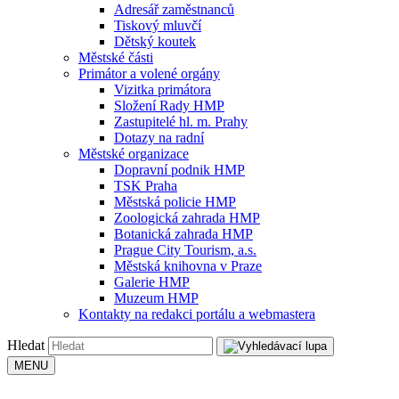
Adresář zaměstnanců
Tiskový mluvčí
Dětský koutek
Městské části
Primátor a volené orgány
Vizitka primátora
Složení Rady HMP
Zastupitelé hl. m. Prahy
Dotazy na radní
Městské organizace
Dopravní podnik HMP
TSK Praha
Městská policie HMP
Zoologická zahrada HMP
Botanická zahrada HMP
Prague City Tourism, a.s.
Městská knihovna v Praze
Galerie HMP
Muzeum HMP
Kontakty na redakci portálu a webmastera
Hledat
MENU