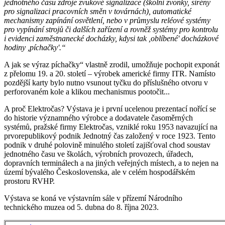
jednotného času zdroje zvukové signalizace (školní zvonky, sirény
pro signalizaci pracovních směn v továrnách), automatické
mechanismy zapínání osvětlení, nebo v průmyslu reléové systémy
pro vypínání strojů či dalších zařízení a rovněž systémy pro kontrolu
i evidenci zaměstnanecké docházky, kdysi tak ,oblíbené' docházkové
hodiny ,píchačky'.“
A jak se výraz píchačky“ vlastně zrodil, umožňuje pochopit exponát
z přelomu 19. a 20. století – výrobek americké firmy ITR. Namísto
pozdější karty bylo nutno vsunout tyčku do příslušného otvoru v
perforovaném kole a klikou mechanismus pootočit...
A proč Elektročas? Výstava je i první ucelenou prezentací nořící se
do historie významného výrobce a dodavatele časoměrných
systémů, pražské firmy Elektročas, vzniklé roku 1953 navazující na
prvorepublikový podnik Jednotný čas založený v roce 1923. Tento
podnik v druhé polovině minulého století zajišťoval chod soustav
jednotného času ve školách, výrobních provozech, úřadech,
dopravních terminálech a na jiných veřejných místech, a to nejen na
území bývalého Československa, ale v celém hospodářském
prostoru RVHP.
Výstava se koná ve výstavním sále v přízemí Národního
technického muzea od 5. dubna do 8. října 2023.