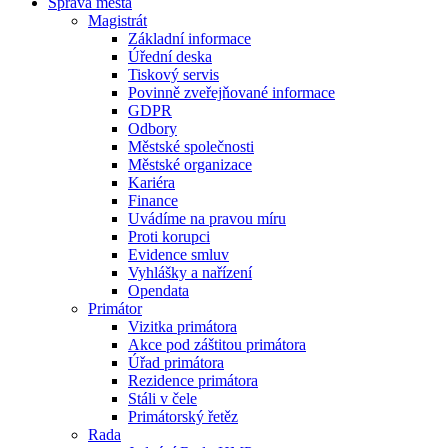
Správa města
Magistrát
Základní informace
Úřední deska
Tiskový servis
Povinně zveřejňované informace
GDPR
Odbory
Městské společnosti
Městské organizace
Kariéra
Finance
Uvádíme na pravou míru
Proti korupci
Evidence smluv
Vyhlášky a nařízení
Opendata
Primátor
Vizitka primátora
Akce pod záštitou primátora
Úřad primátora
Rezidence primátora
Stáli v čele
Primátorský řetěz
Rada