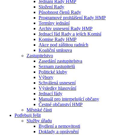
Jednání Rady HMP
Složení Rady
Působnost členů Rady
Programové prohlášení Rady HMP
Termíny jednání
Archiv usnesení Rady HMP
Jednací řád Rady a jejích Komisí
Komise Rady HMP
Akce pod záštitou radních
Koaliční smlouva
Zastupitelstvo
Zasedání zastupitelstva
Seznam zastupitelů
Politické kluby
Výbory
Schválená usnesení
Výsledky hlasování
Jednací řády
Manuál pro interpelující občany
Čestné občanství HMP
Městské části
Potřebuji řešit
Služby úřadu
Bydlení a nemovitosti
Doklady a oprávnění