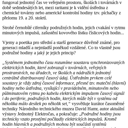
fungoval jednotný čas ve veřejném prostoru, školách i továrnách v
době sedmdesátých let, mezi raritami je k vidění ústředna z
chemické továrny nebo americké kontrolní hodiny tzv. píchačky z
přelomu 19. a 20. století.
Strohé černobílé ciferníky podružných hodin, jejich cvakání v rytmu
minutových impulsů, zašustění kovového lístku číslicových hodin...
Vjemy a poetika pro střední a starší generace důvěrně známé, pro
generaci mladší a nejmladší poněkud vzdálené. Co to vlastně jsou
podružné hodiny a jaký je jejich princip?
„Systémem jednotného času rozumíme soustavu synchronizovaných
elektrických hodin, které zobrazují v továrnách, veřejných
prostranstvích, na úřadech, ve školách a nádražích jednotný
centrálně distribuovaný časový údaj. Ústředním prvkem celé
soustavy je vždy zdroj časové informace, přesné tzv. mateční (hlavní)
hodiny nebo ústředna, vysílající v pravidelném, minutovém nebo
půlminutovém rytmu po kabelu elektrickým impulzem časový signál
i do periferie, podružných hodin, kterých může být v systému od
několika málo desítek po několik set,“
vysvětluje kurátor časoměrné
techniky Národního technického muzea David Hamr, autor aktuální
výstavy Jednotný Elektročas, a pokračuje: „
Podružné hodiny jsou
technicky vzato prostými počítadly elektrických impulzů. Kromě
hodin hlavních a podružných mohou být součástí systémů