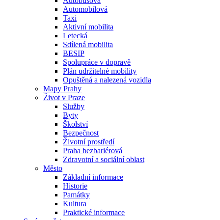
Autobusová
Automobilová
Taxi
Aktivní mobilita
Letecká
Sdílená mobilita
BESIP
Spolupráce v dopravě
Plán udržitelné mobility
Opuštěná a nalezená vozidla
Mapy Prahy
Život v Praze
Služby
Byty
Školství
Bezpečnost
Životní prostředí
Praha bezbariérová
Zdravotní a sociální oblast
Město
Základní informace
Historie
Památky
Kultura
Praktické informace