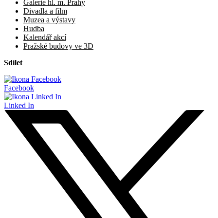
Galerie hl. m. Prahy
Divadla a film
Muzea a výstavy
Hudba
Kalendář akcí
Pražské budovy ve 3D
Sdílet
Facebook
Linked In