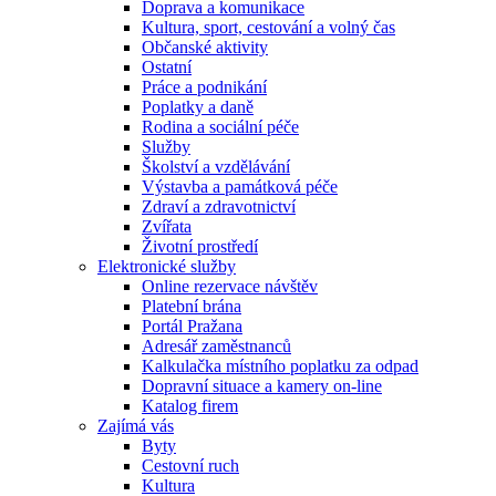
Doprava a komunikace
Kultura, sport, cestování a volný čas
Občanské aktivity
Ostatní
Práce a podnikání
Poplatky a daně
Rodina a sociální péče
Služby
Školství a vzdělávání
Výstavba a památková péče
Zdraví a zdravotnictví
Zvířata
Životní prostředí
Elektronické služby
Online rezervace návštěv
Platební brána
Portál Pražana
Adresář zaměstnanců
Kalkulačka místního poplatku za odpad
Dopravní situace a kamery on-line
Katalog firem
Zajímá vás
Byty
Cestovní ruch
Kultura