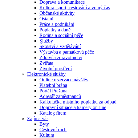
Doprava a komunikace
Kultura, sport, cestování a volný čas
Občanské aktivity
Ostatní
Práce a podnikání
Poplatky a daně
Rodina a sociální péče
Služby
Školství a vzdělávání
Výstavba a památková péče
Zdraví a zdravotnictví
Zvířata
Životní prostředí
Elektronické služby
Online rezervace návštěv
Platební brána
Portál Pražana
Adresář zaměstnanců
Kalkulačka místního poplatku za odpad
Dopravní situace a kamery on-line
Katalog firem
Zajímá vás
Byty
Cestovní ruch
Kultura