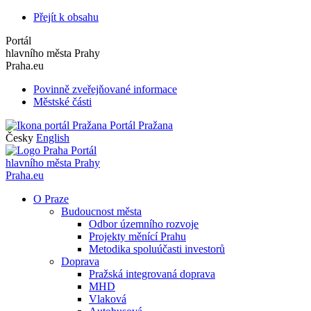
Přejít k obsahu
Portál
hlavního města Prahy
Praha.eu
Povinně zveřejňované informace
Městské části
Portál Pražana
Česky
English
Portál
hlavního města Prahy
Praha.eu
O Praze
Budoucnost města
Odbor územního rozvoje
Projekty měnící Prahu
Metodika spoluúčasti investorů
Doprava
Pražská integrovaná doprava
MHD
Vlaková