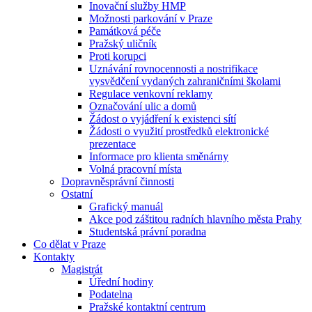
Inovační služby HMP
Možnosti parkování v Praze
Památková péče
Pražský uličník
Proti korupci
Uznávání rovnocennosti a nostrifikace
vysvědčení vydaných zahraničními školami
Regulace venkovní reklamy
Označování ulic a domů
Žádost o vyjádření k existenci sítí
Žádosti o využití prostředků elektronické
prezentace
Informace pro klienta směnárny
Volná pracovní místa
Dopravněsprávní činnosti
Ostatní
Grafický manuál
Akce pod záštitou radních hlavního města Prahy
Studentská právní poradna
Co dělat v Praze
Kontakty
Magistrát
Úřední hodiny
Podatelna
Pražské kontaktní centrum