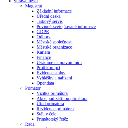
Správa města
Magistrát
Základní informace
Úřední deska
Tiskový servis
Povinně zveřejňované informace
GDPR
Odbory
Městské společnosti
Městské organizace
Kariéra
Finance
Uvádíme na pravou míru
Proti korupci
Evidence smluv
Vyhlášky a nařízení
Opendata
Primátor
Vizitka primátora
Akce pod záštitou primátora
Úřad primátora
Rezidence primátora
Stáli v čele
Primátorský řetěz
Rada