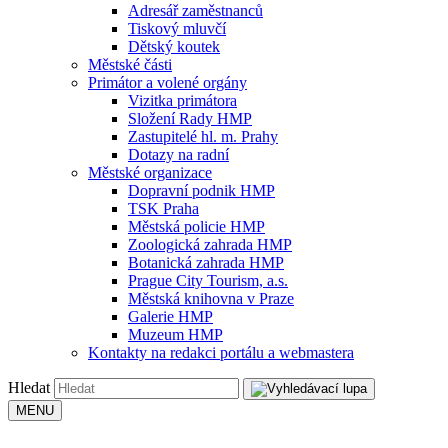
Adresář zaměstnanců
Tiskový mluvčí
Dětský koutek
Městské části
Primátor a volené orgány
Vizitka primátora
Složení Rady HMP
Zastupitelé hl. m. Prahy
Dotazy na radní
Městské organizace
Dopravní podnik HMP
TSK Praha
Městská policie HMP
Zoologická zahrada HMP
Botanická zahrada HMP
Prague City Tourism, a.s.
Městská knihovna v Praze
Galerie HMP
Muzeum HMP
Kontakty na redakci portálu a webmastera
Hledat
MENU