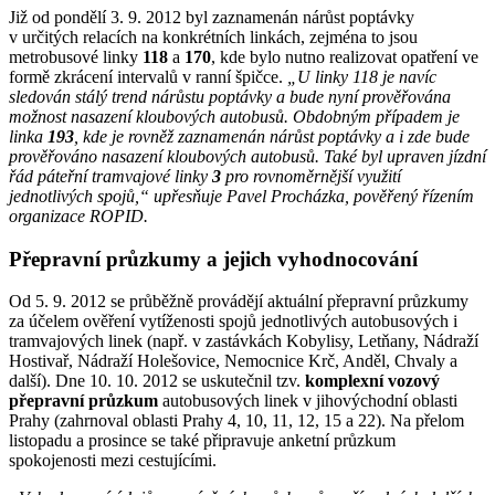
Již od pondělí 3. 9. 2012 byl zaznamenán nárůst poptávky
v určitých relacích na konkrétních linkách, zejména to jsou
metrobusové linky
118
a
170
, kde bylo nutno realizovat opatření ve
formě zkrácení intervalů v ranní špičce.
„U linky 118 je navíc
sledován stálý trend nárůstu poptávky a bude nyní prověřována
možnost nasazení kloubových autobusů. Obdobným případem je
linka
193
, kde je rovněž zaznamenán nárůst poptávky a i zde bude
prověřováno nasazení kloubových autobusů. Také byl upraven jízdní
řád páteřní tramvajové linky
3
pro rovnoměrnější využití
jednotlivých spojů,“ upřesňuje Pavel Procházka, pověřený řízením
organizace ROPID.
Přepravní průzkumy a jejich vyhodnocování
Od 5. 9. 2012 se průběžně provádějí aktuální přepravní průzkumy
za účelem ověření vytíženosti spojů jednotlivých autobusových i
tramvajových linek (např. v zastávkách Kobylisy, Letňany, Nádraží
Hostivař, Nádraží Holešovice, Nemocnice Krč, Anděl, Chvaly a
další). Dne 10. 10. 2012 se uskutečnil tzv.
komplexní vozový
přepravní průzkum
autobusových linek v jihovýchodní oblasti
Prahy (zahrnoval oblasti Prahy 4, 10, 11, 12, 15 a 22). Na přelom
listopadu a prosince se také připravuje anketní průzkum
spokojenosti mezi cestujícími.