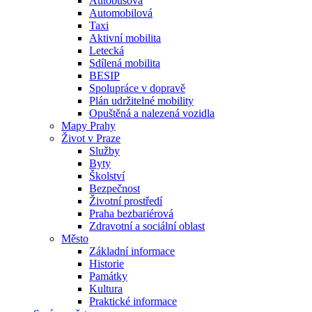
Autobusová
Automobilová
Taxi
Aktivní mobilita
Letecká
Sdílená mobilita
BESIP
Spolupráce v dopravě
Plán udržitelné mobility
Opuštěná a nalezená vozidla
Mapy Prahy
Život v Praze
Služby
Byty
Školství
Bezpečnost
Životní prostředí
Praha bezbariérová
Zdravotní a sociální oblast
Město
Základní informace
Historie
Památky
Kultura
Praktické informace