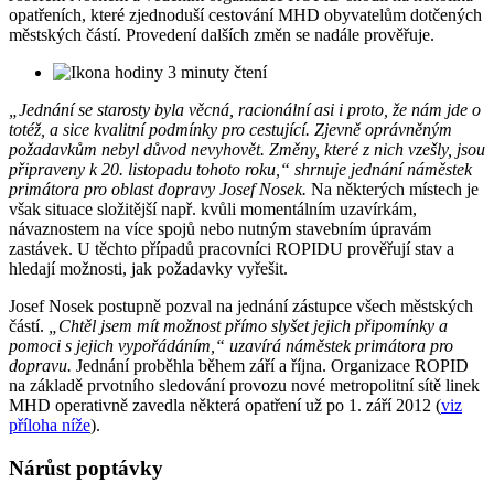
opatřeních, které zjednoduší cestování MHD obyvatelům dotčených
městských částí. Provedení dalších změn se nadále prověřuje.
3 minuty čtení
„Jednání se starosty byla věcná, racionální asi i proto, že nám jde o
totéž, a sice kvalitní podmínky pro cestující. Zjevně oprávněným
požadavkům nebyl důvod nevyhovět. Změny, které z nich vzešly, jsou
připraveny k 20. listopadu tohoto roku,“ shrnuje jednání náměstek
primátora pro oblast dopravy Josef Nosek.
Na některých místech je
však situace složitější např. kvůli momentálním uzavírkám,
návaznostem na více spojů nebo nutným stavebním úpravám
zastávek. U těchto případů pracovníci ROPIDU prověřují stav a
hledají možnosti, jak požadavky vyřešit.
Josef Nosek postupně pozval na jednání zástupce všech městských
částí.
„Chtěl jsem mít možnost přímo slyšet jejich připomínky a
pomoci s jejich vypořádáním,“ uzavírá náměstek primátora pro
dopravu.
Jednání proběhla během září a října. Organizace ROPID
na základě prvotního sledování provozu nové metropolitní sítě linek
MHD operativně zavedla některá opatření už po 1. září 2012 (
viz
příloha níže
).
Nárůst poptávky