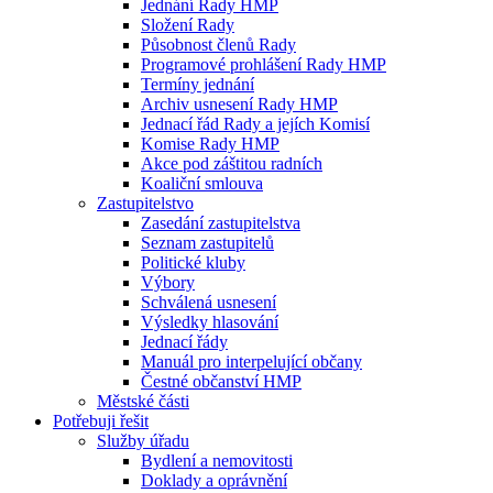
Jednání Rady HMP
Složení Rady
Působnost členů Rady
Programové prohlášení Rady HMP
Termíny jednání
Archiv usnesení Rady HMP
Jednací řád Rady a jejích Komisí
Komise Rady HMP
Akce pod záštitou radních
Koaliční smlouva
Zastupitelstvo
Zasedání zastupitelstva
Seznam zastupitelů
Politické kluby
Výbory
Schválená usnesení
Výsledky hlasování
Jednací řády
Manuál pro interpelující občany
Čestné občanství HMP
Městské části
Potřebuji řešit
Služby úřadu
Bydlení a nemovitosti
Doklady a oprávnění