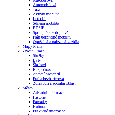
Autobusová
Automobilová
Taxi
Aktivní mobilita
Letecká
Sdílená mobilita
BESIP
Spolupráce v dopravě
Plán udržitelné mobility
Opuštěná a nalezená vozidla
Mapy Prahy
Život v Praze
Služby
Byty
Školství
Bezpečnost
Životní prostředí
Praha bezbariérová
Zdravotní a sociální oblast
Město
Základní informace
Historie
Památky
Kultura
Praktické informace