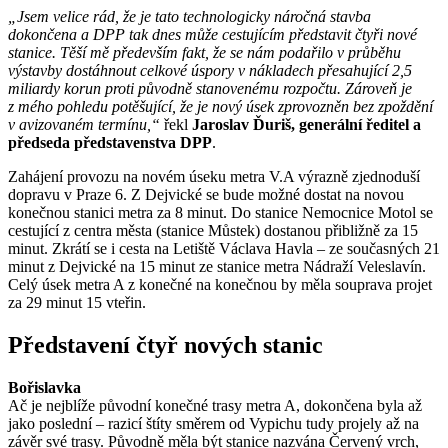
„Jsem velice rád, že je tato technologicky náročná stavba
dokončena a DPP tak dnes může cestujícím představit čtyři nové
stanice. Těší mě především fakt, že se nám podařilo v průběhu
výstavby dostáhnout celkové úspory v nákladech přesahující 2,5
miliardy korun proti původně stanovenému rozpočtu. Zároveň je
z mého pohledu potěšující, že je nový úsek zprovozněn bez zpoždění
v avizovaném termínu,“
řekl
Jaroslav Ďuriš, generální ředitel a
předseda představenstva DPP
.
Zahájení provozu na novém úseku metra V.A výrazně zjednoduší
dopravu v Praze 6. Z Dejvické se bude možné dostat na novou
konečnou stanici metra za 8 minut. Do stanice Nemocnice Motol se
cestující z centra města (stanice Můstek) dostanou přibližně za 15
minut. Zkrátí se i cesta na Letiště Václava Havla – ze současných 21
minut z Dejvické na 15 minut ze stanice metra Nádraží Veleslavín.
Celý úsek metra A z konečné na konečnou by měla souprava projet
za 29 minut 15 vteřin.
Představení čtyř nových stanic
Bořislavka
Ač je nejblíže původní konečné trasy metra A, dokončena byla až
jako poslední – razicí štíty směrem od Vypichu tudy projely až na
závěr své trasy. Původně měla být stanice nazvána Červený vrch,