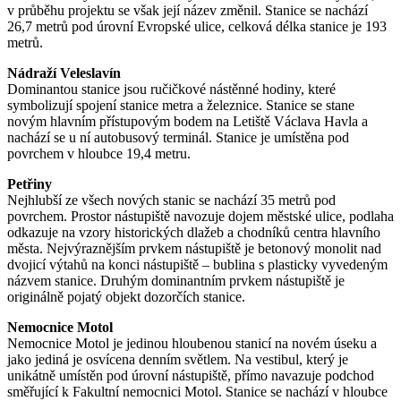
v průběhu projektu se však její název změnil. Stanice se nachází
26,7 metrů pod úrovní Evropské ulice, celková délka stanice je 193
metrů.
Nádraží Veleslavín
Dominantou stanice jsou ručičkové nástěnné hodiny, které
symbolizují spojení stanice metra a železnice. Stanice se stane
novým hlavním přístupovým bodem na Letiště Václava Havla a
nachází se u ní autobusový terminál. Stanice je umístěna pod
povrchem v hloubce 19,4 metru.
Petřiny
Nejhlubší ze všech nových stanic se nachází 35 metrů pod
povrchem. Prostor nástupiště navozuje dojem městské ulice, podlaha
odkazuje na vzory historických dlažeb a chodníků centra hlavního
města. Nejvýraznějším prvkem nástupiště je betonový monolit nad
dvojicí výtahů na konci nástupiště – bublina s plasticky vyvedeným
názvem stanice. Druhým dominantním prvkem nástupiště je
originálně pojatý objekt dozorčích stanice.
Nemocnice Motol
Nemocnice Motol je jedinou hloubenou stanicí na novém úseku a
jako jediná je osvícena denním světlem. Na vestibul, který je
unikátně umístěn pod úrovní nástupiště, přímo navazuje podchod
směřující k Fakultní nemocnici Motol. Stanice se nachází v hloubce