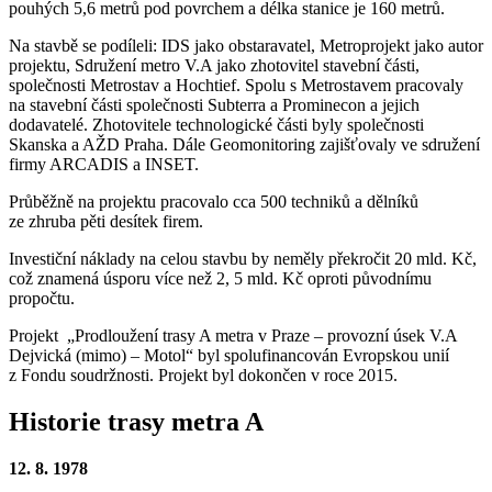
pouhých 5,6 metrů pod povrchem a délka stanice je 160 metrů.
Na stavbě se podíleli: IDS jako obstaravatel, Metroprojekt jako autor
projektu, Sdružení metro V.A jako zhotovitel stavební části,
společnosti Metrostav a Hochtief. Spolu s Metrostavem pracovaly
na stavební části společnosti Subterra a Prominecon a jejich
dodavatelé. Zhotovitele technologické části byly společnosti
Skanska a AŽD Praha. Dále Geomonitoring zajišťovaly ve sdružení
firmy ARCADIS a INSET.
Průběžně na projektu pracovalo cca 500 techniků a dělníků
ze zhruba pěti desítek firem.
Investiční náklady na celou stavbu by neměly překročit 20 mld. Kč,
což znamená úsporu více než 2, 5 mld. Kč oproti původnímu
propočtu.
Projekt „Prodloužení trasy A metra v Praze – provozní úsek V.A
Dejvická (mimo) – Motol“ byl spolufinancován Evropskou unií
z Fondu soudržnosti. Projekt byl dokončen v roce 2015.
Historie trasy metra A
12. 8. 1978