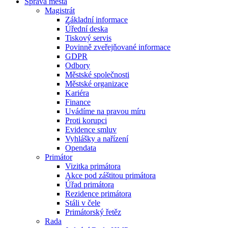
Správa města
Magistrát
Základní informace
Úřední deska
Tiskový servis
Povinně zveřejňované informace
GDPR
Odbory
Městské společnosti
Městské organizace
Kariéra
Finance
Uvádíme na pravou míru
Proti korupci
Evidence smluv
Vyhlášky a nařízení
Opendata
Primátor
Vizitka primátora
Akce pod záštitou primátora
Úřad primátora
Rezidence primátora
Stáli v čele
Primátorský řetěz
Rada