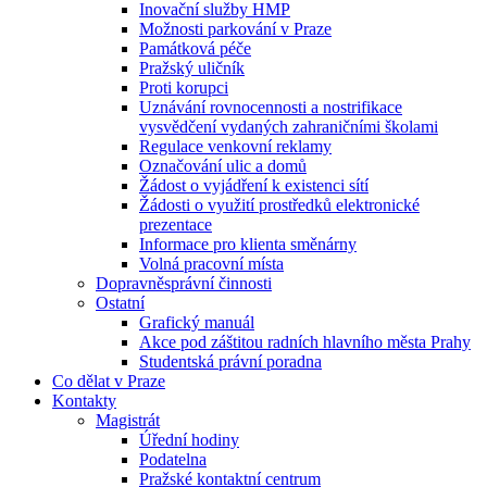
Inovační služby HMP
Možnosti parkování v Praze
Památková péče
Pražský uličník
Proti korupci
Uznávání rovnocennosti a nostrifikace
vysvědčení vydaných zahraničními školami
Regulace venkovní reklamy
Označování ulic a domů
Žádost o vyjádření k existenci sítí
Žádosti o využití prostředků elektronické
prezentace
Informace pro klienta směnárny
Volná pracovní místa
Dopravněsprávní činnosti
Ostatní
Grafický manuál
Akce pod záštitou radních hlavního města Prahy
Studentská právní poradna
Co dělat v Praze
Kontakty
Magistrát
Úřední hodiny
Podatelna
Pražské kontaktní centrum