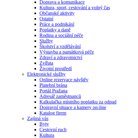
Doprava a komunikace
Kultura, sport, cestování a volný čas
Občanské aktivity
Ostatní
Práce a podnikání
Poplatky a daně
Rodina a sociální péče
Služby
Školství a vzdělávání
Výstavba a památková péče
Zdraví a zdravotnictví
Zvířata
Životní prostředí
Elektronické služby
Online rezervace návštěv
Platební brána
Portál Pražana
Adresář zaměstnanců
Kalkulačka místního poplatku za odpad
Dopravní situace a kamery on-line
Katalog firem
Zajímá vás
Byty
Cestovní ruch
Kultura