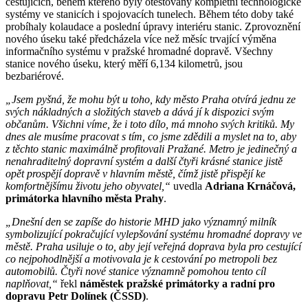
cestujících, během kterého byly otestovány kompletní technologické
systémy ve stanicích i spojovacích tunelech. Během této doby také
probíhaly kolaudace a poslední úpravy interiéru stanic. Zprovoznění
nového úseku také předcházela více než měsíc trvající výměna
informačního systému v pražské hromadné dopravě. Všechny
stanice nového úseku, který měří 6,134 kilometrů, jsou
bezbariérové.
„Jsem pyšná, že mohu být u toho, kdy město Praha otvírá jednu ze
svých nákladných a složitých staveb a dává jí k dispozici svým
občanům. Všichni víme, že i toto dílo, má mnoho svých kritiků. My
dnes ale musíme pracovat s tím, co jsme zdědili a myslet na to, aby
z těchto stanic maximálně profitovali Pražané. Metro je jedinečný a
nenahraditelný dopravní systém a další čtyři krásné stanice jistě
opět prospějí dopravě v hlavním městě, čímž jistě přispějí ke
komfortnějšímu životu jeho obyvatel,“
uvedla
Adriana Krnáčová,
primátorka hlavního města Prahy
.
„Dnešní den se zapíše do historie MHD jako významný milník
symbolizující pokračující vylepšování systému hromadné dopravy ve
městě. Praha usiluje o to, aby její veřejná doprava byla pro cestující
co nejpohodlnější a motivovala je k cestování po metropoli bez
automobilů. Čtyři nové stanice významně pomohou tento cíl
naplňovat,“
řekl
náměstek pražské primátorky a radní pro
dopravu Petr Dolínek (ČSSD)
.