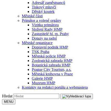
Adresář zaměstnanců
Tiskový mluvčí
Dětský koutek
Městské části
Primátor a volené orgány
Vizitka primátora
Složení Rady HMP
Zastupitelé hl. m. Prahy
Dotazy na radní
Městské organizace
Dopravní podnik HMP
TSK Praha
Městská policie HMP
Zoologická zahrada HMP
Botanická zahrada HMP
Prague City Tourism, a.s.
Městská knihovna v Praze
Galerie HMP
Muzeum HMP
Kontakty na redakci portálu a webmastera
Hledat
MENU