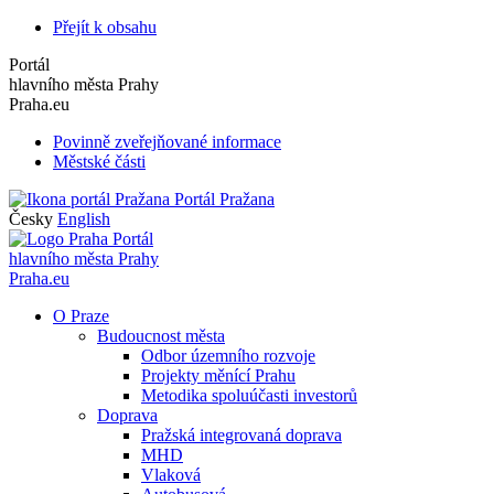
Přejít k obsahu
Portál
hlavního města Prahy
Praha.eu
Povinně zveřejňované informace
Městské části
Portál Pražana
Česky
English
Portál
hlavního města Prahy
Praha.eu
O Praze
Budoucnost města
Odbor územního rozvoje
Projekty měnící Prahu
Metodika spoluúčasti investorů
Doprava
Pražská integrovaná doprava
MHD
Vlaková