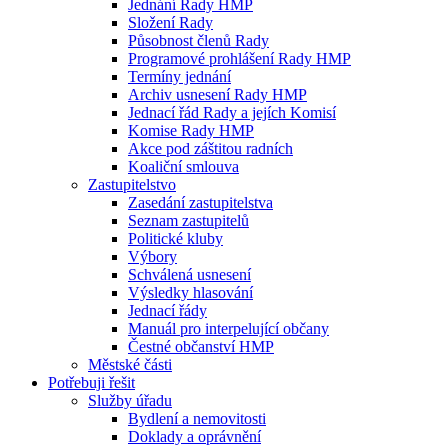
Jednání Rady HMP
Složení Rady
Působnost členů Rady
Programové prohlášení Rady HMP
Termíny jednání
Archiv usnesení Rady HMP
Jednací řád Rady a jejích Komisí
Komise Rady HMP
Akce pod záštitou radních
Koaliční smlouva
Zastupitelstvo
Zasedání zastupitelstva
Seznam zastupitelů
Politické kluby
Výbory
Schválená usnesení
Výsledky hlasování
Jednací řády
Manuál pro interpelující občany
Čestné občanství HMP
Městské části
Potřebuji řešit
Služby úřadu
Bydlení a nemovitosti
Doklady a oprávnění