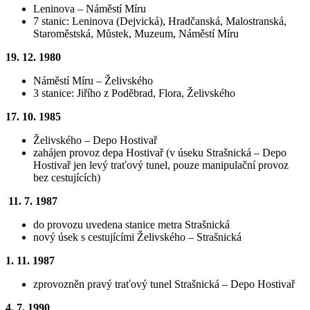
Leninova – Náměstí Míru
7 stanic: Leninova (Dejvická), Hradčanská, Malostranská,
Staroměstská, Můstek, Muzeum, Náměstí Míru
19. 12. 1980
Náměstí Míru – Želivského
3 stanice: Jiřího z Poděbrad, Flora, Želivského
17. 10. 1985
Želivského – Depo Hostivař
zahájen provoz depa Hostivař (v úseku Strašnická – Depo
Hostivař jen levý traťový tunel, pouze manipulační provoz
bez cestujících)
11. 7. 1987
do provozu uvedena stanice metra Strašnická
nový úsek s cestujícími Želivského – Strašnická
1. 11. 1987
zprovozněn pravý traťový tunel Strašnická – Depo Hostivař
4. 7. 1990