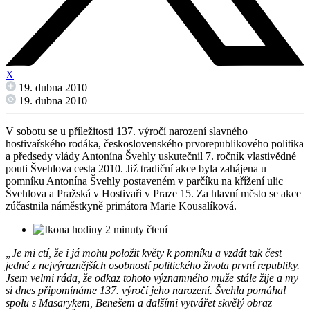
X
19. dubna 2010
19. dubna 2010
V sobotu se u příležitosti 137. výročí narození slavného
hostivařského rodáka, československého prvorepublikového politika
a předsedy vlády Antonína Švehly uskutečnil 7. ročník vlastivědné
pouti Švehlova cesta 2010. Již tradiční akce byla zahájena u
pomníku Antonína Švehly postaveném v parčíku na křížení ulic
Švehlova a Pražská v Hostivaři v Praze 15. Za hlavní město se akce
zúčastnila náměstkyně primátora Marie Kousalíková.
2 minuty čtení
„
Je mi ctí, že i já mohu položit květy k pomníku a vzdát tak čest
jedné z nejvýraznějších osobností politického života první republiky.
Jsem velmi ráda, že odkaz tohoto významného muže stále žije a my
si dnes připomínáme 137. výročí jeho narození. Švehla pomáhal
spolu s Masarykem, Benešem a dalšími vytvářet skvělý obraz