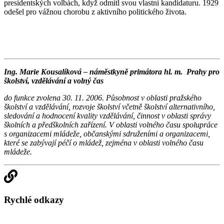
presidentských volbách, když odmítl svou vlastní kandidaturu. 1929
odešel pro vážnou chorobu z aktivního politického života.
Ing. Marie Kousalíková – náměstkyně primátora hl. m. Prahy pro
školství, vzdělávání a volný čas
do funkce zvolena 30. 11. 2006. Působnost v oblasti pražského
školství a vzdělávání, rozvoje školství včetně školství alternativního,
sledování a hodnocení kvality vzdělávání, činnost v oblasti správy
školních a předškolních zařízení. V oblasti volného času spolupráce
s organizacemi mládeže, občanskými sdruženími a organizacemi,
které se zabývají péčí o mládež, zejména v oblasti volného času
mládeže.
Rychlé odkazy