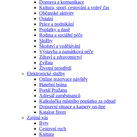
Doprava a komunikace
Kultura, sport, cestování a volný čas
Občanské aktivity
Ostatní
Práce a podnikání
Poplatky a daně
Rodina a sociální péče
Služby
Školství a vzdělávání
Výstavba a památková péče
Zdraví a zdravotnictví
Zvířata
Životní prostředí
Elektronické služby
Online rezervace návštěv
Platební brána
Portál Pražana
Adresář zaměstnanců
Kalkulačka místního poplatku za odpad
Dopravní situace a kamery on-line
Katalog firem
Zajímá vás
Byty
Cestovní ruch
Kultura