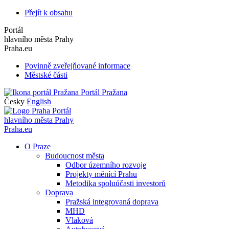
Přejít k obsahu
Portál
hlavního města Prahy
Praha.eu
Povinně zveřejňované informace
Městské části
Portál Pražana
Česky
English
Portál
hlavního města Prahy
Praha.eu
O Praze
Budoucnost města
Odbor územního rozvoje
Projekty měnící Prahu
Metodika spoluúčasti investorů
Doprava
Pražská integrovaná doprava
MHD
Vlaková