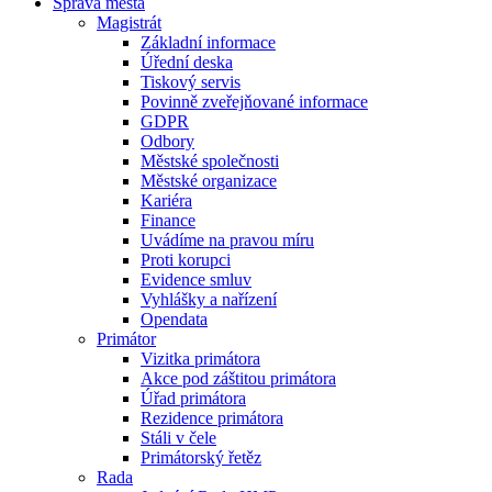
Správa města
Magistrát
Základní informace
Úřední deska
Tiskový servis
Povinně zveřejňované informace
GDPR
Odbory
Městské společnosti
Městské organizace
Kariéra
Finance
Uvádíme na pravou míru
Proti korupci
Evidence smluv
Vyhlášky a nařízení
Opendata
Primátor
Vizitka primátora
Akce pod záštitou primátora
Úřad primátora
Rezidence primátora
Stáli v čele
Primátorský řetěz
Rada