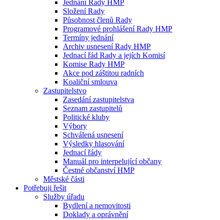
Jednání Rady HMP
Složení Rady
Působnost členů Rady
Programové prohlášení Rady HMP
Termíny jednání
Archiv usnesení Rady HMP
Jednací řád Rady a jejích Komisí
Komise Rady HMP
Akce pod záštitou radních
Koaliční smlouva
Zastupitelstvo
Zasedání zastupitelstva
Seznam zastupitelů
Politické kluby
Výbory
Schválená usnesení
Výsledky hlasování
Jednací řády
Manuál pro interpelující občany
Čestné občanství HMP
Městské části
Potřebuji řešit
Služby úřadu
Bydlení a nemovitosti
Doklady a oprávnění