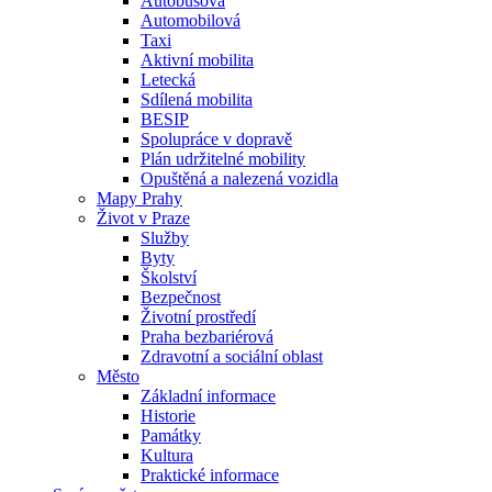
Autobusová
Automobilová
Taxi
Aktivní mobilita
Letecká
Sdílená mobilita
BESIP
Spolupráce v dopravě
Plán udržitelné mobility
Opuštěná a nalezená vozidla
Mapy Prahy
Život v Praze
Služby
Byty
Školství
Bezpečnost
Životní prostředí
Praha bezbariérová
Zdravotní a sociální oblast
Město
Základní informace
Historie
Památky
Kultura
Praktické informace