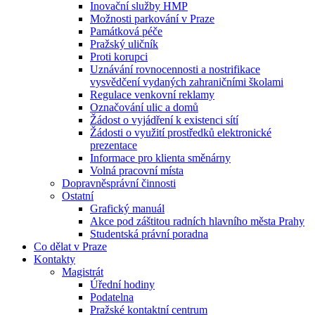
Inovační služby HMP
Možnosti parkování v Praze
Památková péče
Pražský uličník
Proti korupci
Uznávání rovnocennosti a nostrifikace
vysvědčení vydaných zahraničními školami
Regulace venkovní reklamy
Označování ulic a domů
Žádost o vyjádření k existenci sítí
Žádosti o využití prostředků elektronické
prezentace
Informace pro klienta směnárny
Volná pracovní místa
Dopravněsprávní činnosti
Ostatní
Grafický manuál
Akce pod záštitou radních hlavního města Prahy
Studentská právní poradna
Co dělat v Praze
Kontakty
Magistrát
Úřední hodiny
Podatelna
Pražské kontaktní centrum