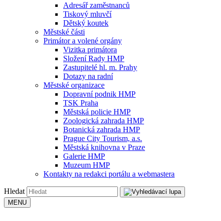
Adresář zaměstnanců
Tiskový mluvčí
Dětský koutek
Městské části
Primátor a volené orgány
Vizitka primátora
Složení Rady HMP
Zastupitelé hl. m. Prahy
Dotazy na radní
Městské organizace
Dopravní podnik HMP
TSK Praha
Městská policie HMP
Zoologická zahrada HMP
Botanická zahrada HMP
Prague City Tourism, a.s.
Městská knihovna v Praze
Galerie HMP
Muzeum HMP
Kontakty na redakci portálu a webmastera
Hledat
MENU