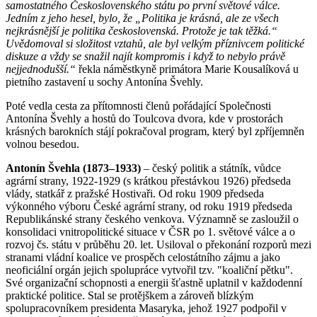
samostatného Československého státu po první světové válce.
Jedním z jeho hesel, bylo, že „Politika je krásná, ale ze všech
nejkrásnější je politika československá. Protože je tak těžká.“
Uvědomoval si složitost vztahů, ale byl velkým příznivcem politické
diskuze a vždy se snažil najít kompromis i když to nebylo právě
nejjednodušší.“
řekla náměstkyně primátora Marie Kousalíková u
pietního zastavení u sochy Antonína Švehly.
Poté vedla cesta za přítomnosti členů pořádající Společnosti
Antonína Švehly a hostů do Toulcova dvora, kde v prostorách
krásných barokních stájí pokračoval program, který byl zpříjemněn
volnou besedou.
Antonín Švehla (1873–1933)
– český politik a státník, vůdce
agrární strany, 1922-1929 (s krátkou přestávkou 1926) předseda
vlády, statkář z pražské Hostivaři. Od roku 1909 předseda
výkonného výboru České agrární strany, od roku 1919 předseda
Republikánské strany českého venkova. Významně se zasloužil o
konsolidaci vnitropolitické situace v ČSR po 1. světové válce a o
rozvoj čs. státu v průběhu 20. let. Usiloval o překonání rozporů mezi
stranami vládní koalice ve prospěch celostátního zájmu a jako
neoficiální orgán jejich spolupráce vytvořil tzv. "koaliční pětku".
Své organizační schopnosti a energii šťastně uplatnil v každodenní
praktické politice. Stal se protějškem a zároveň blízkým
spolupracovníkem presidenta Masaryka, jehož 1927 podpořil v