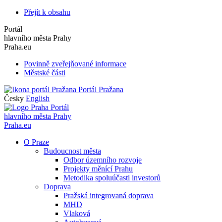
Přejít k obsahu
Portál
hlavního města Prahy
Praha.eu
Povinně zveřejňované informace
Městské části
Portál Pražana
Česky
English
Portál
hlavního města Prahy
Praha.eu
O Praze
Budoucnost města
Odbor územního rozvoje
Projekty měnící Prahu
Metodika spoluúčasti investorů
Doprava
Pražská integrovaná doprava
MHD
Vlaková