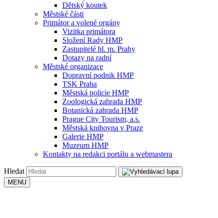
Dětský koutek
Městské části
Primátor a volené orgány
Vizitka primátora
Složení Rady HMP
Zastupitelé hl. m. Prahy
Dotazy na radní
Městské organizace
Dopravní podnik HMP
TSK Praha
Městská policie HMP
Zoologická zahrada HMP
Botanická zahrada HMP
Prague City Tourism, a.s.
Městská knihovna v Praze
Galerie HMP
Muzeum HMP
Kontakty na redakci portálu a webmastera
Hledat
MENU