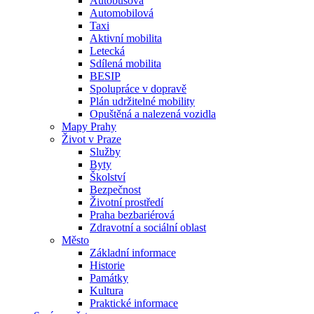
Autobusová
Automobilová
Taxi
Aktivní mobilita
Letecká
Sdílená mobilita
BESIP
Spolupráce v dopravě
Plán udržitelné mobility
Opuštěná a nalezená vozidla
Mapy Prahy
Život v Praze
Služby
Byty
Školství
Bezpečnost
Životní prostředí
Praha bezbariérová
Zdravotní a sociální oblast
Město
Základní informace
Historie
Památky
Kultura
Praktické informace