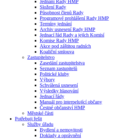
Jednání Rady HMP
Složení Rady
Působnost členů Rady
Programové prohlášení Rady HMP
Termíny jednání
Archiv usnesení Rady HMP
Jednací řád Rady a jejích Komisí
Komise Rady HMP
Akce pod záštitou radních
Koaliční smlouva
Zastupitelstvo
Zasedání zastupitelstva
Seznam zastupitelů
Politické kluby
Výbory
Schválená usnesení
Výsledky hlasování
Jednací řády
Manuál pro interpelující občany
Čestné občanství HMP
Městské části
Potřebuji řešit
Služby úřadu
Bydlení a nemovitosti
Doklady a oprávnění