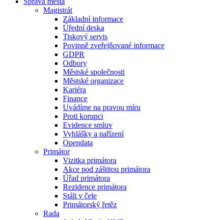
Správa města
Magistrát
Základní informace
Úřední deska
Tiskový servis
Povinně zveřejňované informace
GDPR
Odbory
Městské společnosti
Městské organizace
Kariéra
Finance
Uvádíme na pravou míru
Proti korupci
Evidence smluv
Vyhlášky a nařízení
Opendata
Primátor
Vizitka primátora
Akce pod záštitou primátora
Úřad primátora
Rezidence primátora
Stáli v čele
Primátorský řetěz
Rada