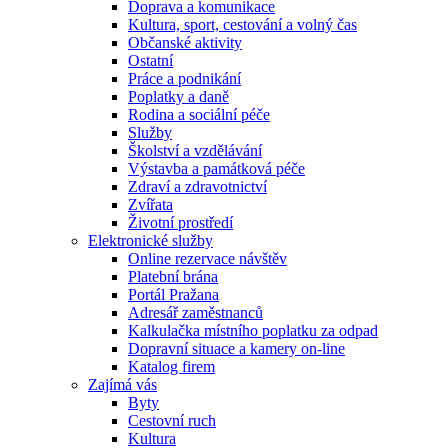
Doprava a komunikace
Kultura, sport, cestování a volný čas
Občanské aktivity
Ostatní
Práce a podnikání
Poplatky a daně
Rodina a sociální péče
Služby
Školství a vzdělávání
Výstavba a památková péče
Zdraví a zdravotnictví
Zvířata
Životní prostředí
Elektronické služby
Online rezervace návštěv
Platební brána
Portál Pražana
Adresář zaměstnanců
Kalkulačka místního poplatku za odpad
Dopravní situace a kamery on-line
Katalog firem
Zajímá vás
Byty
Cestovní ruch
Kultura