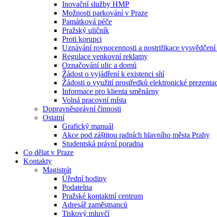
Inovační služby HMP
Možnosti parkování v Praze
Památková péče
Pražský uličník
Proti korupci
Uznávání rovnocennosti a nostrifikace vysvědčen
Regulace venkovní reklamy
Označování ulic a domů
Žádost o vyjádření k existenci sítí
Žádosti o využití prostředků elektronické prezenta
Informace pro klienta směnárny
Volná pracovní místa
Dopravněsprávní činnosti
Ostatní
Grafický manuál
Akce pod záštitou radních hlavního města Prahy
Studentská právní poradna
Co dělat v Praze
Kontakty
Magistrát
Úřední hodiny
Podatelna
Pražské kontaktní centrum
Adresář zaměstnanců
Tiskový mluvčí