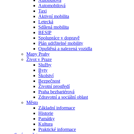
Autobusová
Automobilová
Taxi
Aktivní mobilita
Letecká
Sdílená mobilita
BESIP
Spolupráce v dopravě
Plán udržitelné mobility
Opuštěná a nalezená vozidla
Mapy Prahy
Život v Praze
Služby
Byty
Školství
Bezpečnost
Životní prostředí
Praha bezbariérová
Zdravotní a sociální oblast
Město
Základní informace
Historie
Památky
Kultura
Praktické informace