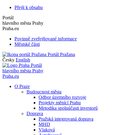
Přejít k obsahu
Portál
hlavního města Prahy
Praha.eu
Povinně zveřejňované informace
Městské části
Portál Pražana
Česky
English
Portál
hlavního města Prahy
Praha.eu
O Praze
Budoucnost města
Odbor územního rozvoje
Projekty měnící Prahu
Metodika spoluúčasti investorů
Doprava
Pražská integrovaná doprava
MHD
Vlaková