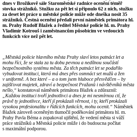
dnes v Brožíkově sále Staroměstské radnice ocenění téměř
stovka strážníků. Stužku za pět let si připnulo 62 z nich, stužku
za deset let práce u městské policie může ode dneška nosit 35
strážníků. Čestná ocenění předali první náměstek primátora hl.
m. Prahy Rudolf Blažek a ředitel Městské policie hl. m. Prahy
Vladimír Kotrouš i zaměstnancům působícím ve vedoucích
funkcích více než pět let.
„Městská policie hlavního města Prahy slaví letos patnáct let a
mohu říci, že se stala za tu dobu pevnou a nedílnou součástí
bezpečnostního systému města. Za těch patnáct let se podařilo
vybudovat instituci, která má dnes přes osmnáct set mužů a žen
v uniformě. A bez které – a o tom jsem hluboce přesvědčen – by
zajišťovat majetek, zdraví a bezpečnost Pražanů i návštěvníků města
nešlo,“
konstatoval náměstek primátora Blažek a zdůraznil:
„Každou instituci tvoří jednotlivci a dnes je mi nesmírnou ctí, že
právě ty jednotlivce, kteří jí prokázali věrnost, i ty, kteří prokázali
vysokou profesionalitu v řídících funkcích, mohu ocenit.“
Náměstek
Blažek zároveň oceněným tlumočil poděkování primátora hl. m.
Prahy Pavla Béma a zopakoval ujištění, že vedení města si váží
práce strážníků a Městská policie může i do budoucna počítat
s maximální podporou.