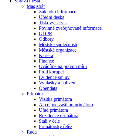
Správa města
Magistrát
Základní informace
Úřední deska
Tiskový servis
Povinně zveřejňované informace
GDPR
Odbory
Městské společnosti
Městské organizace
Kariéra
Finance
Uvádíme na pravou míru
Proti korupci
Evidence smluv
Vyhlášky a nařízení
Opendata
Primátor
Vizitka primátora
Akce pod záštitou primátora
Úřad primátora
Rezidence primátora
Stáli v čele
Primátorský řetěz
Rada