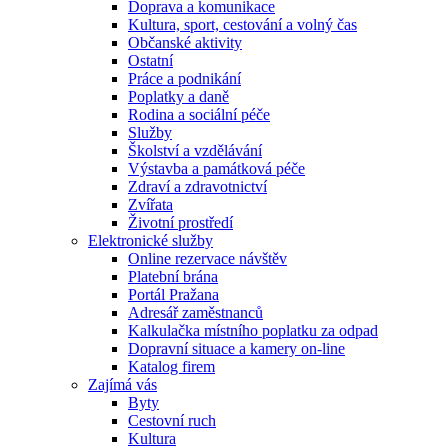
Doprava a komunikace
Kultura, sport, cestování a volný čas
Občanské aktivity
Ostatní
Práce a podnikání
Poplatky a daně
Rodina a sociální péče
Služby
Školství a vzdělávání
Výstavba a památková péče
Zdraví a zdravotnictví
Zvířata
Životní prostředí
Elektronické služby
Online rezervace návštěv
Platební brána
Portál Pražana
Adresář zaměstnanců
Kalkulačka místního poplatku za odpad
Dopravní situace a kamery on-line
Katalog firem
Zajímá vás
Byty
Cestovní ruch
Kultura