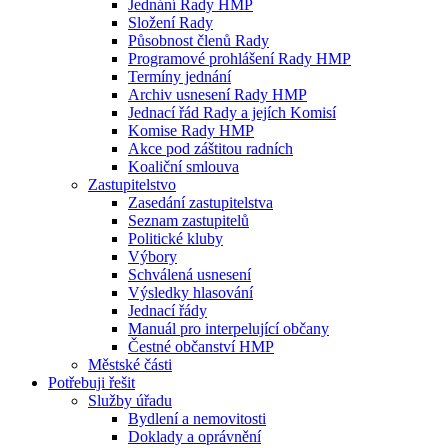
Jednání Rady HMP
Složení Rady
Působnost členů Rady
Programové prohlášení Rady HMP
Termíny jednání
Archiv usnesení Rady HMP
Jednací řád Rady a jejích Komisí
Komise Rady HMP
Akce pod záštitou radních
Koaliční smlouva
Zastupitelstvo
Zasedání zastupitelstva
Seznam zastupitelů
Politické kluby
Výbory
Schválená usnesení
Výsledky hlasování
Jednací řády
Manuál pro interpelující občany
Čestné občanství HMP
Městské části
Potřebuji řešit
Služby úřadu
Bydlení a nemovitosti
Doklady a oprávnění