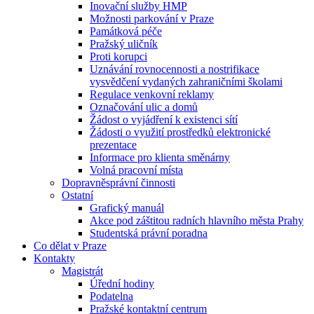
Inovační služby HMP
Možnosti parkování v Praze
Památková péče
Pražský uličník
Proti korupci
Uznávání rovnocennosti a nostrifikace
vysvědčení vydaných zahraničními školami
Regulace venkovní reklamy
Označování ulic a domů
Žádost o vyjádření k existenci sítí
Žádosti o využití prostředků elektronické
prezentace
Informace pro klienta směnárny
Volná pracovní místa
Dopravněsprávní činnosti
Ostatní
Grafický manuál
Akce pod záštitou radních hlavního města Prahy
Studentská právní poradna
Co dělat v Praze
Kontakty
Magistrát
Úřední hodiny
Podatelna
Pražské kontaktní centrum