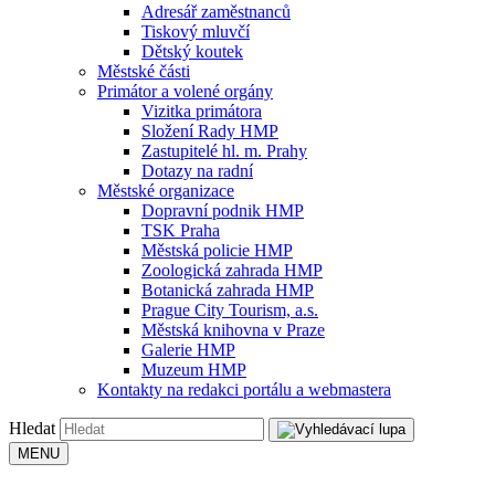
Adresář zaměstnanců
Tiskový mluvčí
Dětský koutek
Městské části
Primátor a volené orgány
Vizitka primátora
Složení Rady HMP
Zastupitelé hl. m. Prahy
Dotazy na radní
Městské organizace
Dopravní podnik HMP
TSK Praha
Městská policie HMP
Zoologická zahrada HMP
Botanická zahrada HMP
Prague City Tourism, a.s.
Městská knihovna v Praze
Galerie HMP
Muzeum HMP
Kontakty na redakci portálu a webmastera
Hledat
MENU