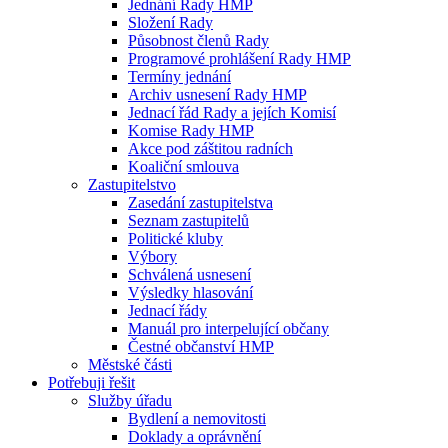
Jednání Rady HMP
Složení Rady
Působnost členů Rady
Programové prohlášení Rady HMP
Termíny jednání
Archiv usnesení Rady HMP
Jednací řád Rady a jejích Komisí
Komise Rady HMP
Akce pod záštitou radních
Koaliční smlouva
Zastupitelstvo
Zasedání zastupitelstva
Seznam zastupitelů
Politické kluby
Výbory
Schválená usnesení
Výsledky hlasování
Jednací řády
Manuál pro interpelující občany
Čestné občanství HMP
Městské části
Potřebuji řešit
Služby úřadu
Bydlení a nemovitosti
Doklady a oprávnění