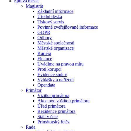
Správa města
Magistrát
Základní informace
Úřední deska
Tiskový servis
Povinně zveřejňované informace
GDPR
Odbory
Městské společnosti
Městské organizace
Kariéra
Finance
Uvádíme na pravou míru
Proti korupci
Evidence smluv
Vyhlášky a nařízení
Opendata
Primátor
Vizitka primátora
Akce pod záštitou primátora
Úřad primátora
Rezidence primátora
Stáli v čele
Primátorský řetěz
Rada