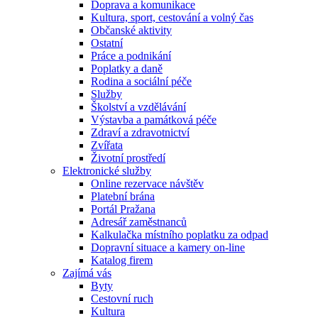
Doprava a komunikace
Kultura, sport, cestování a volný čas
Občanské aktivity
Ostatní
Práce a podnikání
Poplatky a daně
Rodina a sociální péče
Služby
Školství a vzdělávání
Výstavba a památková péče
Zdraví a zdravotnictví
Zvířata
Životní prostředí
Elektronické služby
Online rezervace návštěv
Platební brána
Portál Pražana
Adresář zaměstnanců
Kalkulačka místního poplatku za odpad
Dopravní situace a kamery on-line
Katalog firem
Zajímá vás
Byty
Cestovní ruch
Kultura