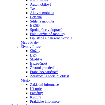
Autobusová
Automobilová
Taxi
Aktivní mobilita
Letecká
Sdílená mobilita
BESIP
Spolupráce v dopravě
Plán udržitelné mobility
Opuštěná a nalezená vozidla
Mapy Prahy
Život v Praze
Služby
Byty
Školství
Bezpečnost
Životní prostředí
Praha bezbariérová
Zdravotní a sociální oblast
Město
Základní informace
Historie
Památky
Kultura
Praktické informace