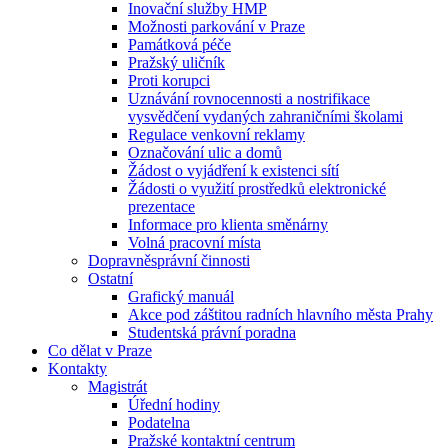
Inovační služby HMP
Možnosti parkování v Praze
Památková péče
Pražský uličník
Proti korupci
Uznávání rovnocennosti a nostrifikace
vysvědčení vydaných zahraničními školami
Regulace venkovní reklamy
Označování ulic a domů
Žádost o vyjádření k existenci sítí
Žádosti o využití prostředků elektronické
prezentace
Informace pro klienta směnárny
Volná pracovní místa
Dopravněsprávní činnosti
Ostatní
Grafický manuál
Akce pod záštitou radních hlavního města Prahy
Studentská právní poradna
Co dělat v Praze
Kontakty
Magistrát
Úřední hodiny
Podatelna
Pražské kontaktní centrum