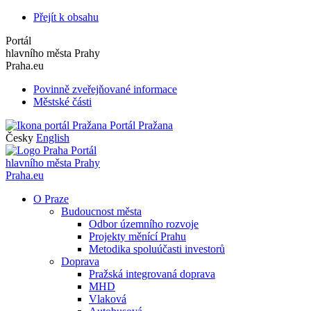
Přejít k obsahu
Portál
hlavního města Prahy
Praha.eu
Povinně zveřejňované informace
Městské části
Portál Pražana
Česky
English
Portál
hlavního města Prahy
Praha.eu
O Praze
Budoucnost města
Odbor územního rozvoje
Projekty měnící Prahu
Metodika spoluúčasti investorů
Doprava
Pražská integrovaná doprava
MHD
Vlaková