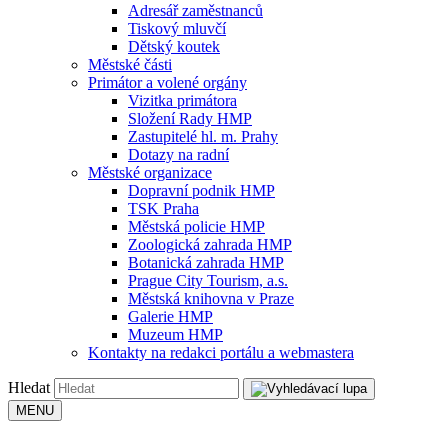
Adresář zaměstnanců
Tiskový mluvčí
Dětský koutek
Městské části
Primátor a volené orgány
Vizitka primátora
Složení Rady HMP
Zastupitelé hl. m. Prahy
Dotazy na radní
Městské organizace
Dopravní podnik HMP
TSK Praha
Městská policie HMP
Zoologická zahrada HMP
Botanická zahrada HMP
Prague City Tourism, a.s.
Městská knihovna v Praze
Galerie HMP
Muzeum HMP
Kontakty na redakci portálu a webmastera
Hledat
MENU