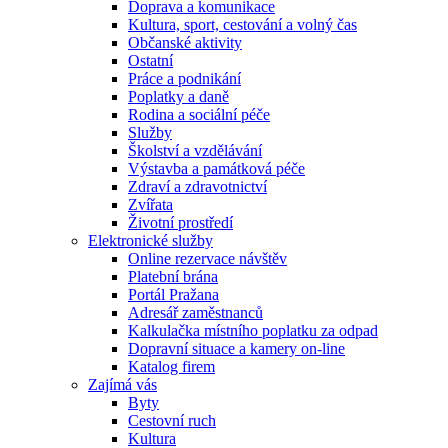
Doprava a komunikace
Kultura, sport, cestování a volný čas
Občanské aktivity
Ostatní
Práce a podnikání
Poplatky a daně
Rodina a sociální péče
Služby
Školství a vzdělávání
Výstavba a památková péče
Zdraví a zdravotnictví
Zvířata
Životní prostředí
Elektronické služby
Online rezervace návštěv
Platební brána
Portál Pražana
Adresář zaměstnanců
Kalkulačka místního poplatku za odpad
Dopravní situace a kamery on-line
Katalog firem
Zajímá vás
Byty
Cestovní ruch
Kultura