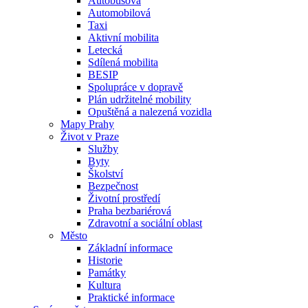
Autobusová
Automobilová
Taxi
Aktivní mobilita
Letecká
Sdílená mobilita
BESIP
Spolupráce v dopravě
Plán udržitelné mobility
Opuštěná a nalezená vozidla
Mapy Prahy
Život v Praze
Služby
Byty
Školství
Bezpečnost
Životní prostředí
Praha bezbariérová
Zdravotní a sociální oblast
Město
Základní informace
Historie
Památky
Kultura
Praktické informace