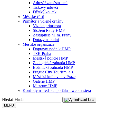
Adresář zaměstnanců
Tiskový mluvčí
Dětský koutek
Městské části
Primátor a volené orgány
Vizitka primátora
Složení Rady HMP
Zastupitelé hl. m. Prahy
Dotazy na radní
Městské organizace
Dopravní podnik HMP
TSK Praha
Městská policie HMP
Zoologická zahrada HMP
Botanická zahrada HMP
Prague City Tourism, a.s.
Městská knihovna v Praze
Galerie HMP
Muzeum HMP
Kontakty na redakci portálu a webmastera
Hledat
MENU