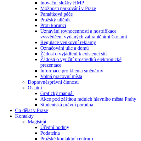
Inovační služby HMP
Možnosti parkování v Praze
Památková péče
Pražský uličník
Proti korupci
Uznávání rovnocennosti a nostrifikace
vysvědčení vydaných zahraničními školami
Regulace venkovní reklamy
Označování ulic a domů
Žádost o vyjádření k existenci sítí
Žádosti o využití prostředků elektronické
prezentace
Informace pro klienta směnárny
Volná pracovní místa
Dopravněsprávní činnosti
Ostatní
Grafický manuál
Akce pod záštitou radních hlavního města Prahy
Studentská právní poradna
Co dělat v Praze
Kontakty
Magistrát
Úřední hodiny
Podatelna
Pražské kontaktní centrum