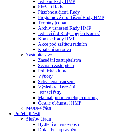
Jednání Rady HMP
Složení Rady
Působnost členů Rady
Programové prohlášení Rady HMP
Termíny jednání
Archiv usnesení Rady HMP
Jednací řád Rady a jejích Komisí
Komise Rady HMP
Akce pod záštitou radních
Koaliční smlouva
Zastupitelstvo
Zasedání zastupitelstva
Seznam zastupitelů
Politické kluby
Výbory
Schválená usnesení
Výsledky hlasování
Jednací řády
Manuál pro interpelující občany
Čestné občanství HMP
Městské části
Potřebuji řešit
Služby úřadu
Bydlení a nemovitosti
Doklady a oprávnění