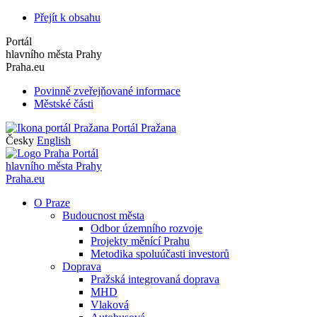
Přejít k obsahu
Portál
hlavního města Prahy
Praha.eu
Povinně zveřejňované informace
Městské části
Portál Pražana
Česky
English
Portál
hlavního města Prahy
Praha.eu
O Praze
Budoucnost města
Odbor územního rozvoje
Projekty měnící Prahu
Metodika spoluúčasti investorů
Doprava
Pražská integrovaná doprava
MHD
Vlaková