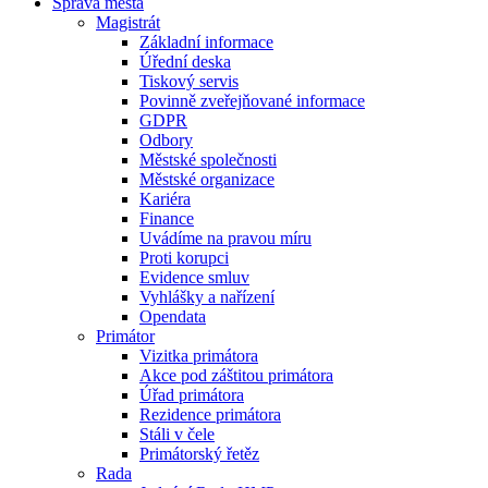
Správa města
Magistrát
Základní informace
Úřední deska
Tiskový servis
Povinně zveřejňované informace
GDPR
Odbory
Městské společnosti
Městské organizace
Kariéra
Finance
Uvádíme na pravou míru
Proti korupci
Evidence smluv
Vyhlášky a nařízení
Opendata
Primátor
Vizitka primátora
Akce pod záštitou primátora
Úřad primátora
Rezidence primátora
Stáli v čele
Primátorský řetěz
Rada