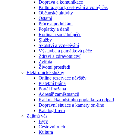
Doprava a komunikace
Kultura, sport, cestování a volný čas
Občanské aktivity
Ostatní
Práce a podnikání
Poplatky a daně
Rodina a sociální péče
Služby
Školství a vzdělávání
Výstavba a památková péče
Zdraví a zdravotnictví
Zvířata
Životní prostředí
Elektronické služby
Online rezervace návštěv
Platební brána
Portál Pražana
Adresář zaměstnanců
Kalkulačka místního poplatku za odpad
Dopravní situace a kamery on-line
Katalog firem
Zajímá vás
Byty
Cestovní ruch
Kultura