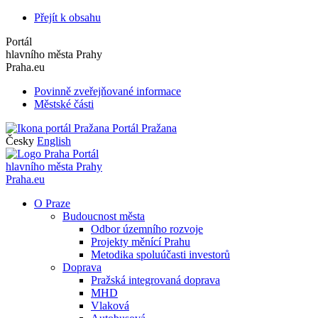
Přejít k obsahu
Portál
hlavního města Prahy
Praha.eu
Povinně zveřejňované informace
Městské části
Portál Pražana
Česky
English
Portál
hlavního města Prahy
Praha.eu
O Praze
Budoucnost města
Odbor územního rozvoje
Projekty měnící Prahu
Metodika spoluúčasti investorů
Doprava
Pražská integrovaná doprava
MHD
Vlaková