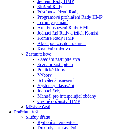
Jednání Rady HMP
Složení Rady
Působnost členů Rady
Programové prohlášení Rady HMP
Termíny jednání
Archiv usnesení Rady HMP
Jednací řád Rady a jejích Komisí
Komise Rady HMP
Akce pod záštitou radních
Koaliční smlouva
Zastupitelstvo
Zasedání zastupitelstva
Seznam zastupitelů
Politické kluby
Výbory
Schválená usnesení
Výsledky hlasování
Jednací řády
Manuál pro interpelující občany
Čestné občanství HMP
Městské části
Potřebuji řešit
Služby úřadu
Bydlení a nemovitosti
Doklady a oprávnění