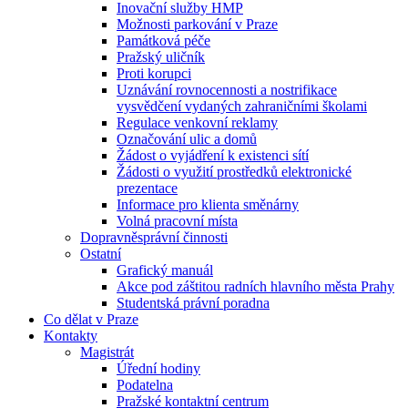
Inovační služby HMP
Možnosti parkování v Praze
Památková péče
Pražský uličník
Proti korupci
Uznávání rovnocennosti a nostrifikace
vysvědčení vydaných zahraničními školami
Regulace venkovní reklamy
Označování ulic a domů
Žádost o vyjádření k existenci sítí
Žádosti o využití prostředků elektronické
prezentace
Informace pro klienta směnárny
Volná pracovní místa
Dopravněsprávní činnosti
Ostatní
Grafický manuál
Akce pod záštitou radních hlavního města Prahy
Studentská právní poradna
Co dělat v Praze
Kontakty
Magistrát
Úřední hodiny
Podatelna
Pražské kontaktní centrum