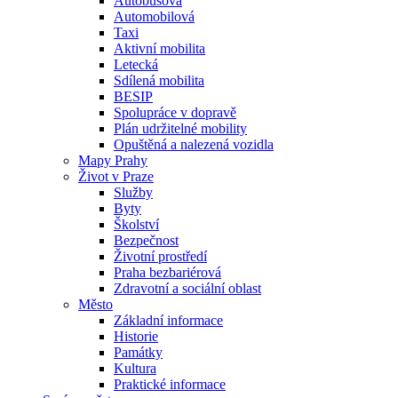
Autobusová
Automobilová
Taxi
Aktivní mobilita
Letecká
Sdílená mobilita
BESIP
Spolupráce v dopravě
Plán udržitelné mobility
Opuštěná a nalezená vozidla
Mapy Prahy
Život v Praze
Služby
Byty
Školství
Bezpečnost
Životní prostředí
Praha bezbariérová
Zdravotní a sociální oblast
Město
Základní informace
Historie
Památky
Kultura
Praktické informace