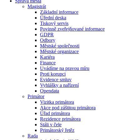
Správa města
Magistrát
Základní informace
Úřední deska
Tiskový servis
Povinně zveřejňované informace
GDPR
Odbory
Městské společnosti
Městské organizace
Kariéra
Finance
Uvádíme na pravou míru
Proti korupci
Evidence smluv
Vyhlášky a nařízení
Opendata
Primátor
Vizitka primátora
Akce pod záštitou primátora
Úřad primátora
Rezidence primátora
Stáli v čele
Primátorský řetěz
Rada