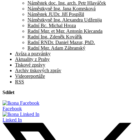
Náměstek doc. Ing. arch. Petr Hlaváček
Náměstkyně Ing. Jana Komrsková
Náměstek JUDr. Jiří Pospíšil
Náměstkyně Ing. Alexandra Udženija
Radní Bc. Michal Hroza
Radní Mgr. et Mgr. Antonín Klecanda
Radní Ing. Zdeněk Kovářík
Radní RNDr. Daniel Mazur, PhD.
Radní Mgr. Adam Zábranský
Avíza a pozvánky
Aktuality z Prahy
Tiskové zprávy
Archiv tiskových zpráv
Videoreportáže
RSS
Sdílet
Facebook
Linked In