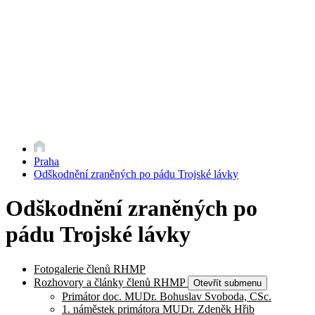
Praha
Odškodnění zraněných po pádu Trojské lávky
Odškodnění zraněných po
pádu Trojské lávky
Fotogalerie členů RHMP
Rozhovory a články členů RHMP
Otevřít submenu
Primátor doc. MUDr. Bohuslav Svoboda, CSc.
1. náměstek primátora MUDr. Zdeněk Hřib