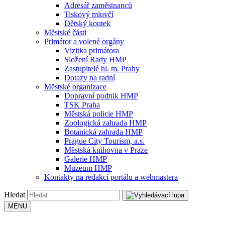
Adresář zaměstnanců
Tiskový mluvčí
Dětský koutek
Městské části
Primátor a volené orgány
Vizitka primátora
Složení Rady HMP
Zastupitelé hl. m. Prahy
Dotazy na radní
Městské organizace
Dopravní podnik HMP
TSK Praha
Městská policie HMP
Zoologická zahrada HMP
Botanická zahrada HMP
Prague City Tourism, a.s.
Městská knihovna v Praze
Galerie HMP
Muzeum HMP
Kontakty na redakci portálu a webmastera
Hledat
MENU