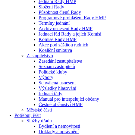
Jednání Rady HMP
Složení Rady
Působnost členů Rady
Programové prohlášení Rady HMP
Termíny jednání
Archiv usnesení Rady HMP
Jednací řád Rady a jejích Komisí
Komise Rady HMP
Akce pod záštitou radních
Koaliční smlouva
Zastupitelstvo
Zasedání zastupitelstva
Seznam zastupitelů
Politické kluby
Výbory
Schválená usnesení
Výsledky hlasování
Jednací řády
Manuál pro interpelující občany
Čestné občanství HMP
Městské části
Potřebuji řešit
Služby úřadu
Bydlení a nemovitosti
Doklady a oprávnění