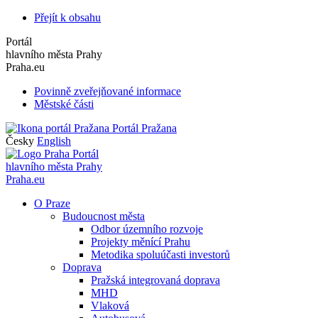
Přejít k obsahu
Portál
hlavního města Prahy
Praha.eu
Povinně zveřejňované informace
Městské části
Portál Pražana
Česky
English
Portál
hlavního města Prahy
Praha.eu
O Praze
Budoucnost města
Odbor územního rozvoje
Projekty měnící Prahu
Metodika spoluúčasti investorů
Doprava
Pražská integrovaná doprava
MHD
Vlaková