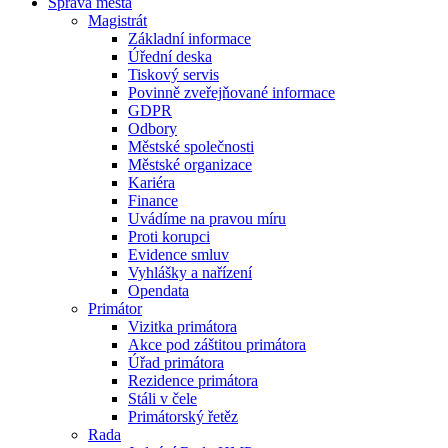
Správa města
Magistrát
Základní informace
Úřední deska
Tiskový servis
Povinně zveřejňované informace
GDPR
Odbory
Městské společnosti
Městské organizace
Kariéra
Finance
Uvádíme na pravou míru
Proti korupci
Evidence smluv
Vyhlášky a nařízení
Opendata
Primátor
Vizitka primátora
Akce pod záštitou primátora
Úřad primátora
Rezidence primátora
Stáli v čele
Primátorský řetěz
Rada