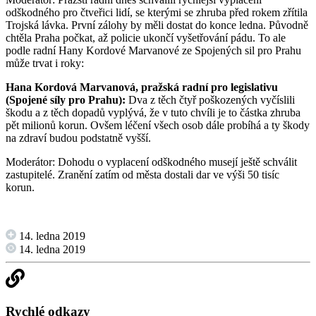
odškodného pro čtveřici lidí, se kterými se zhruba před rokem zřítila
Trojská lávka. První zálohy by měli dostat do konce ledna. Původně
chtěla Praha počkat, až policie ukončí vyšetřování pádu. To ale
podle radní Hany Kordové Marvanové ze Spojených sil pro Prahu
může trvat i roky:
Hana Kordová Marvanová, pražská radní pro legislativu
(Spojené síly pro Prahu):
Dva z těch čtyř poškozených vyčíslili
škodu a z těch dopadů vyplývá, že v tuto chvíli je to částka zhruba
pět milionů korun. Ovšem léčení všech osob dále probíhá a ty škody
na zdraví budou podstatně vyšší.
Moderátor: Dohodu o vyplacení odškodného musejí ještě schválit
zastupitelé. Zranění zatím od města dostali dar ve výši 50 tisíc
korun.
14. ledna 2019
14. ledna 2019
Rychlé odkazy