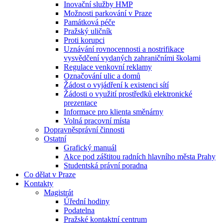
Inovační služby HMP
Možnosti parkování v Praze
Památková péče
Pražský uličník
Proti korupci
Uznávání rovnocennosti a nostrifikace
vysvědčení vydaných zahraničními školami
Regulace venkovní reklamy
Označování ulic a domů
Žádost o vyjádření k existenci sítí
Žádosti o využití prostředků elektronické
prezentace
Informace pro klienta směnárny
Volná pracovní místa
Dopravněsprávní činnosti
Ostatní
Grafický manuál
Akce pod záštitou radních hlavního města Prahy
Studentská právní poradna
Co dělat v Praze
Kontakty
Magistrát
Úřední hodiny
Podatelna
Pražské kontaktní centrum