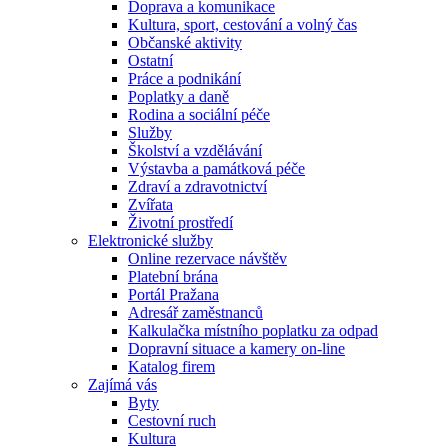
Doprava a komunikace
Kultura, sport, cestování a volný čas
Občanské aktivity
Ostatní
Práce a podnikání
Poplatky a daně
Rodina a sociální péče
Služby
Školství a vzdělávání
Výstavba a památková péče
Zdraví a zdravotnictví
Zvířata
Životní prostředí
Elektronické služby
Online rezervace návštěv
Platební brána
Portál Pražana
Adresář zaměstnanců
Kalkulačka místního poplatku za odpad
Dopravní situace a kamery on-line
Katalog firem
Zajímá vás
Byty
Cestovní ruch
Kultura