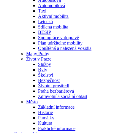
Autobusová
Automobilová
Taxi
Aktivní mobilita
Letecká
Sdílená mobilita
BESIP
Spolupráce v dopravě
Plán udržitelné mobility
Opuštěná a nalezená vozidla
Mapy Prahy
Život v Praze
Služby
Byty
Školství
Bezpečnost
Životní prostředí
Praha bezbariérová
Zdravotní a sociální oblast
Město
Základní informace
Historie
Památky
Kultura
Praktické informace