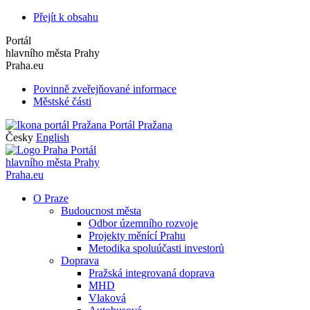
Přejít k obsahu
Portál
hlavního města Prahy
Praha.eu
Povinně zveřejňované informace
Městské části
Portál Pražana
Česky
English
Portál
hlavního města Prahy
Praha.eu
O Praze
Budoucnost města
Odbor územního rozvoje
Projekty měnící Prahu
Metodika spoluúčasti investorů
Doprava
Pražská integrovaná doprava
MHD
Vlaková