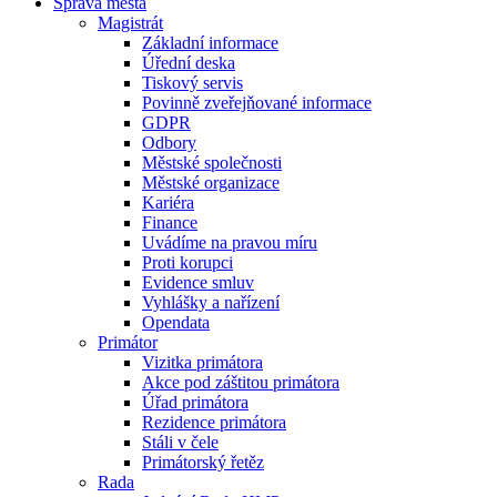
Správa města
Magistrát
Základní informace
Úřední deska
Tiskový servis
Povinně zveřejňované informace
GDPR
Odbory
Městské společnosti
Městské organizace
Kariéra
Finance
Uvádíme na pravou míru
Proti korupci
Evidence smluv
Vyhlášky a nařízení
Opendata
Primátor
Vizitka primátora
Akce pod záštitou primátora
Úřad primátora
Rezidence primátora
Stáli v čele
Primátorský řetěz
Rada