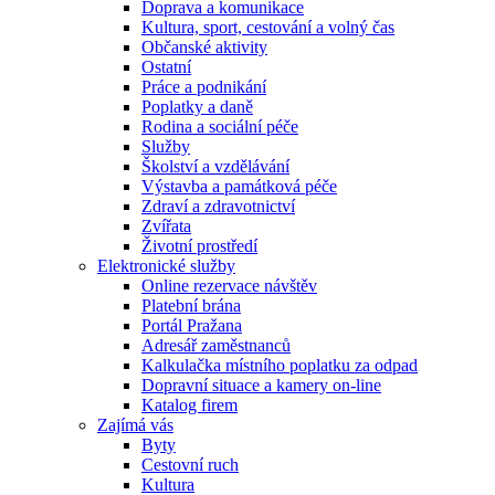
Doprava a komunikace
Kultura, sport, cestování a volný čas
Občanské aktivity
Ostatní
Práce a podnikání
Poplatky a daně
Rodina a sociální péče
Služby
Školství a vzdělávání
Výstavba a památková péče
Zdraví a zdravotnictví
Zvířata
Životní prostředí
Elektronické služby
Online rezervace návštěv
Platební brána
Portál Pražana
Adresář zaměstnanců
Kalkulačka místního poplatku za odpad
Dopravní situace a kamery on-line
Katalog firem
Zajímá vás
Byty
Cestovní ruch
Kultura