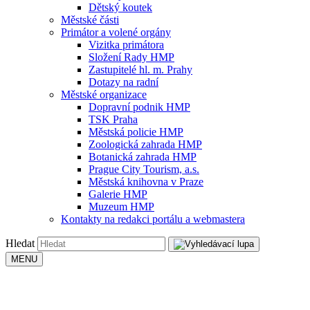
Dětský koutek
Městské části
Primátor a volené orgány
Vizitka primátora
Složení Rady HMP
Zastupitelé hl. m. Prahy
Dotazy na radní
Městské organizace
Dopravní podnik HMP
TSK Praha
Městská policie HMP
Zoologická zahrada HMP
Botanická zahrada HMP
Prague City Tourism, a.s.
Městská knihovna v Praze
Galerie HMP
Muzeum HMP
Kontakty na redakci portálu a webmastera
Hledat
MENU