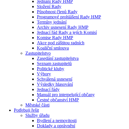
Jednání Rady HMP
Složení Rady
Působnost členů Rady
Programové prohlášení Rady HMP
Termíny jednání
Archiv usnesení Rady HMP
Jednací řád Rady a jejích Komisí
Komise Rady HMP
Akce pod záštitou radních
Koaliční smlouva
Zastupitelstvo
Zasedání zastupitelstva
Seznam zastupitelů
Politické kluby
Výbory
Schválená usnesení
Výsledky hlasování
Jednací řády
Manuál pro interpelující občany
Čestné občanství HMP
Městské části
Potřebuji řešit
Služby úřadu
Bydlení a nemovitosti
Doklady a oprávnění