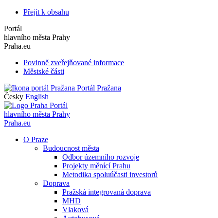
Přejít k obsahu
Portál
hlavního města Prahy
Praha.eu
Povinně zveřejňované informace
Městské části
Portál Pražana
Česky
English
Portál
hlavního města Prahy
Praha.eu
O Praze
Budoucnost města
Odbor územního rozvoje
Projekty měnící Prahu
Metodika spoluúčasti investorů
Doprava
Pražská integrovaná doprava
MHD
Vlaková