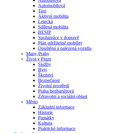
Autobusová
Automobilová
Taxi
Aktivní mobilita
Letecká
Sdílená mobilita
BESIP
Spolupráce v dopravě
Plán udržitelné mobility
Opuštěná a nalezená vozidla
Mapy Prahy
Život v Praze
Služby
Byty
Školství
Bezpečnost
Životní prostředí
Praha bezbariérová
Zdravotní a sociální oblast
Město
Základní informace
Historie
Památky
Kultura
Praktické informace