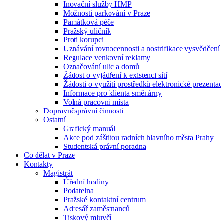
Inovační služby HMP
Možnosti parkování v Praze
Památková péče
Pražský uličník
Proti korupci
Uznávání rovnocennosti a nostrifikace vysvědčen
Regulace venkovní reklamy
Označování ulic a domů
Žádost o vyjádření k existenci sítí
Žádosti o využití prostředků elektronické prezenta
Informace pro klienta směnárny
Volná pracovní místa
Dopravněsprávní činnosti
Ostatní
Grafický manuál
Akce pod záštitou radních hlavního města Prahy
Studentská právní poradna
Co dělat v Praze
Kontakty
Magistrát
Úřední hodiny
Podatelna
Pražské kontaktní centrum
Adresář zaměstnanců
Tiskový mluvčí