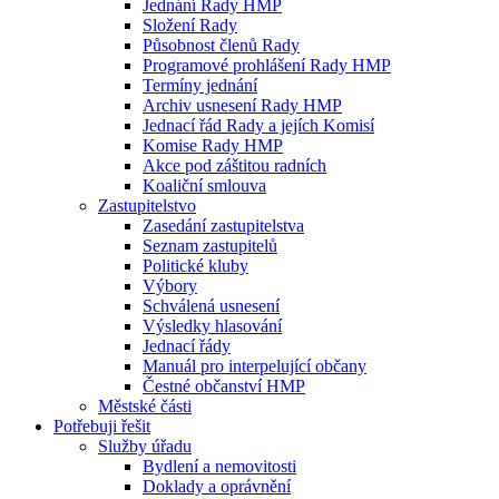
Jednání Rady HMP
Složení Rady
Působnost členů Rady
Programové prohlášení Rady HMP
Termíny jednání
Archiv usnesení Rady HMP
Jednací řád Rady a jejích Komisí
Komise Rady HMP
Akce pod záštitou radních
Koaliční smlouva
Zastupitelstvo
Zasedání zastupitelstva
Seznam zastupitelů
Politické kluby
Výbory
Schválená usnesení
Výsledky hlasování
Jednací řády
Manuál pro interpelující občany
Čestné občanství HMP
Městské části
Potřebuji řešit
Služby úřadu
Bydlení a nemovitosti
Doklady a oprávnění