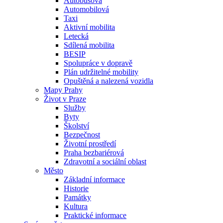
Autobusová
Automobilová
Taxi
Aktivní mobilita
Letecká
Sdílená mobilita
BESIP
Spolupráce v dopravě
Plán udržitelné mobility
Opuštěná a nalezená vozidla
Mapy Prahy
Život v Praze
Služby
Byty
Školství
Bezpečnost
Životní prostředí
Praha bezbariérová
Zdravotní a sociální oblast
Město
Základní informace
Historie
Památky
Kultura
Praktické informace