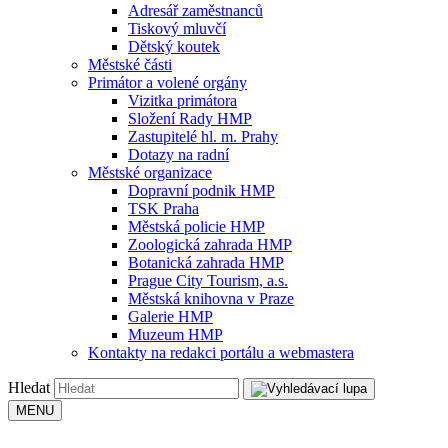
Adresář zaměstnanců
Tiskový mluvčí
Dětský koutek
Městské části
Primátor a volené orgány
Vizitka primátora
Složení Rady HMP
Zastupitelé hl. m. Prahy
Dotazy na radní
Městské organizace
Dopravní podnik HMP
TSK Praha
Městská policie HMP
Zoologická zahrada HMP
Botanická zahrada HMP
Prague City Tourism, a.s.
Městská knihovna v Praze
Galerie HMP
Muzeum HMP
Kontakty na redakci portálu a webmastera
Hledat
MENU