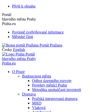
Přejít k obsahu
Portál
hlavního města Prahy
Praha.eu
Povinně zveřejňované informace
Městské části
Portál Pražana
Česky
English
Portál
hlavního města Prahy
Praha.eu
O Praze
Budoucnost města
Odbor územního rozvoje
Projekty měnící Prahu
Metodika spoluúčasti investorů
Doprava
Pražská integrovaná doprava
MHD
Vlaková