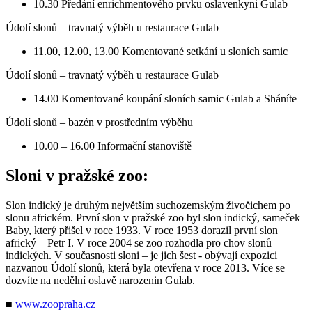
10.30 Předání enrichmentového prvku oslavenkyni Gulab
Údolí slonů – travnatý výběh u restaurace Gulab
11.00, 12.00, 13.00 Komentované setkání u sloních samic
Údolí slonů – travnatý výběh u restaurace Gulab
14.00 Komentované koupání sloních samic Gulab a Sháníte
Údolí slonů – bazén v prostředním výběhu
10.00 – 16.00 Informační stanoviště
Sloni v pražské zoo:
Slon indický je druhým největším suchozemským živočichem po
slonu africkém. První slon v pražské zoo byl slon indický, sameček
Baby, který přišel v roce 1933. V roce 1953 dorazil první slon
africký – Petr I. V roce 2004 se zoo rozhodla pro chov slonů
indických. V současnosti sloni – je jich šest - obývají expozici
nazvanou Údolí slonů, která byla otevřena v roce 2013. Více se
dozvíte na nedělní oslavě narozenin Gulab.
■
www.zoopraha.cz