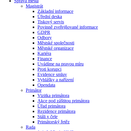
Správa města
Magistrát
Základní informace
Úřední deska
Tiskový servis
Povinně zveřejňované informace
GDPR
Odbory
Městské společnosti
Městské organizace
Kariéra
Finance
Uvádíme na pravou míru
Proti korupci
Evidence smluv
Vyhlášky a nařízení
Opendata
Primátor
Vizitka primátora
Akce pod záštitou primátora
Úřad primátora
Rezidence primátora
Stáli v čele
Primátorský řetěz
Rada