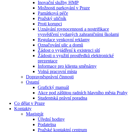
Inovační služby HMP
Možnosti parkování v Praze
Památková péče
Pražský uličník
Proti korupci
Uznávání rovnocennosti a nostrifikace
vysvědčení vydaných zahraničními školami
Regulace venkovní reklamy
Označování ulic a domů
Žádost o vyjádření k existenci sítí
Žádosti o využití prostředků elektronické
prezentace
Informace pro klienta směnárny
Volná pracovní místa
Dopravněsprávní činnosti
Ostatní
Grafický manuál
Akce pod záštitou radních hlavního města Prahy
Studentská právní poradna
Co dělat v Praze
Kontakty
Magistrát
Úřední hodiny
Podatelna
Pražské kontaktní centrum