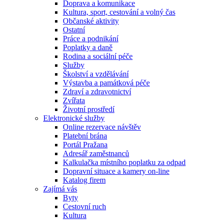
Doprava a komunikace
Kultura, sport, cestování a volný čas
Občanské aktivity
Ostatní
Práce a podnikání
Poplatky a daně
Rodina a sociální péče
Služby
Školství a vzdělávání
Výstavba a památková péče
Zdraví a zdravotnictví
Zvířata
Životní prostředí
Elektronické služby
Online rezervace návštěv
Platební brána
Portál Pražana
Adresář zaměstnanců
Kalkulačka místního poplatku za odpad
Dopravní situace a kamery on-line
Katalog firem
Zajímá vás
Byty
Cestovní ruch
Kultura