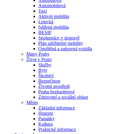
Autobusová
Automobilová
Taxi
Aktivní mobilita
Letecká
Sdílená mobilita
BESIP
Spolupráce v dopravě
Plán udržitelné mobility
Opuštěná a nalezená vozidla
Mapy Prahy
Život v Praze
Služby
Byty
Školství
Bezpečnost
Životní prostředí
Praha bezbariérová
Zdravotní a sociální oblast
Město
Základní informace
Historie
Památky
Kultura
Praktické informace