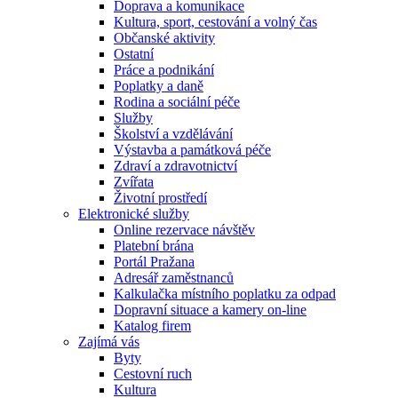
Doprava a komunikace
Kultura, sport, cestování a volný čas
Občanské aktivity
Ostatní
Práce a podnikání
Poplatky a daně
Rodina a sociální péče
Služby
Školství a vzdělávání
Výstavba a památková péče
Zdraví a zdravotnictví
Zvířata
Životní prostředí
Elektronické služby
Online rezervace návštěv
Platební brána
Portál Pražana
Adresář zaměstnanců
Kalkulačka místního poplatku za odpad
Dopravní situace a kamery on-line
Katalog firem
Zajímá vás
Byty
Cestovní ruch
Kultura