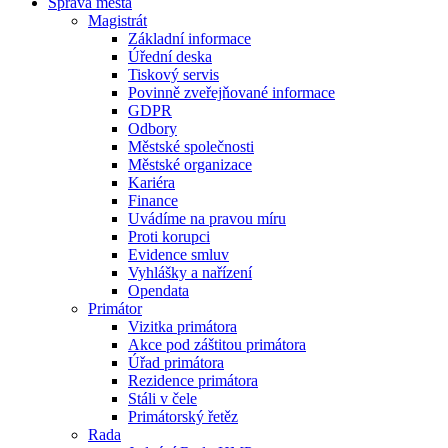
Správa města
Magistrát
Základní informace
Úřední deska
Tiskový servis
Povinně zveřejňované informace
GDPR
Odbory
Městské společnosti
Městské organizace
Kariéra
Finance
Uvádíme na pravou míru
Proti korupci
Evidence smluv
Vyhlášky a nařízení
Opendata
Primátor
Vizitka primátora
Akce pod záštitou primátora
Úřad primátora
Rezidence primátora
Stáli v čele
Primátorský řetěz
Rada