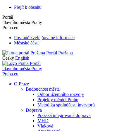
Přejít k obsahu
Portál
hlavního města Prahy
Praha.eu
Povinně zveřejňované informace
Městské části
Portál Pražana
Česky
English
Portál
hlavního města Prahy
Praha.eu
O Praze
Budoucnost města
Odbor územního rozvoje
Projekty měnící Prahu
Metodika spoluúčasti investorů
Doprava
Pražská integrovaná doprava
MHD
Vlaková