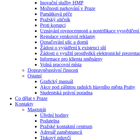
Inovační služby HMP
Možnosti parkování v Praze
Památková péče
Pražský uličník
Proti korupci
Uznávání rovnocennosti a nostrifikace vysvědčen
Regulace venkovní reklamy
Označování ulic a domů
Žádost o vyjádření k existenci sítí
Žádosti o využití prostředků elektronické prezenta
Informace pro klienta směnárny
Volná pracovní místa
Dopravněsprávní činnosti
Ostatní
Grafický manuál
Akce pod záštitou radních hlavního města Prahy
Studentská právní poradna
Co dělat v Praze
Kontakty
Magistrát
Úřední hodiny
Podatelna
Pražské kontaktní centrum
Adresář zaměstnanců
Tiskový mluvčí