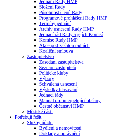
Jednání Rady HMP
Složení Rady
Působnost členů Rady
Programové prohlášení Rady HMP
Termíny jednání
Archiv usnesení Rady HMP
Jednací řád Rady a jejích Komisí
Komise Rady HMP
Akce pod záštitou radních
Koaliční smlouva
Zastupitelstvo
Zasedání zastupitelstva
Seznam zastupitelů
Politické kluby
Výbory
Schválená usnesení
Výsledky hlasování
Jednací řády
Manuál pro interpelující občany
Čestné občanství HMP
Městské části
Potřebuji řešit
Služby úřadu
Bydlení a nemovitosti
Doklady a oprávnění