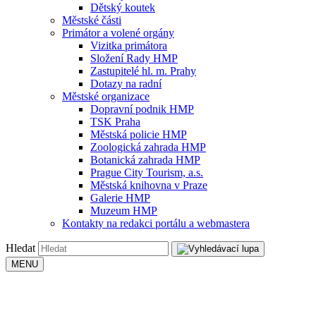
Dětský koutek
Městské části
Primátor a volené orgány
Vizitka primátora
Složení Rady HMP
Zastupitelé hl. m. Prahy
Dotazy na radní
Městské organizace
Dopravní podnik HMP
TSK Praha
Městská policie HMP
Zoologická zahrada HMP
Botanická zahrada HMP
Prague City Tourism, a.s.
Městská knihovna v Praze
Galerie HMP
Muzeum HMP
Kontakty na redakci portálu a webmastera
Hledat
MENU