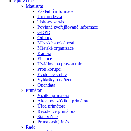
Správa města
Magistrát
Základní informace
Úřední deska
Tiskový servis
Povinně zveřejňované informace
GDPR
Odbory
Městské společnosti
Městské organizace
Kariéra
Finance
Uvádíme na pravou míru
Proti korupci
Evidence smluv
Vyhlášky a nařízení
Opendata
Primátor
Vizitka primátora
Akce pod záštitou primátora
Úřad primátora
Rezidence primátora
Stáli v čele
Primátorský řetěz
Rada