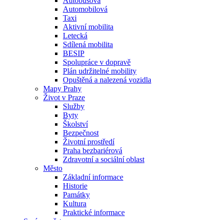
Autobusová
Automobilová
Taxi
Aktivní mobilita
Letecká
Sdílená mobilita
BESIP
Spolupráce v dopravě
Plán udržitelné mobility
Opuštěná a nalezená vozidla
Mapy Prahy
Život v Praze
Služby
Byty
Školství
Bezpečnost
Životní prostředí
Praha bezbariérová
Zdravotní a sociální oblast
Město
Základní informace
Historie
Památky
Kultura
Praktické informace