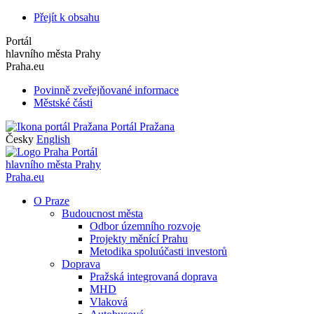
Přejít k obsahu
Portál
hlavního města Prahy
Praha.eu
Povinně zveřejňované informace
Městské části
Portál Pražana
Česky
English
Portál
hlavního města Prahy
Praha.eu
O Praze
Budoucnost města
Odbor územního rozvoje
Projekty měnící Prahu
Metodika spoluúčasti investorů
Doprava
Pražská integrovaná doprava
MHD
Vlaková