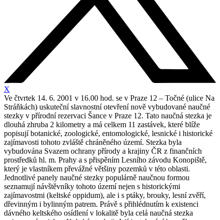
X
Ve čtvrtek 14. 6. 2001 v 16.00 hod. se v Praze 12 – Točné (ulice Na
Stráňkách) uskuteční slavnostní otevření nově vybudované naučné
stezky v přírodní rezervaci Šance v Praze 12. Tato naučná stezka je
dlouhá zhruba 2 kilometry a má celkem 11 zastávek, které blíže
popisují botanické, zoologické, entomologické, lesnické i historické
zajímavosti tohoto zvláště chráněného území. Stezka byla
vybudována Svazem ochrany přírody a krajiny ČR z finančních
prostředků hl. m. Prahy a s přispěním Lesního závodu Konopiště,
který je vlastníkem převážné většiny pozemků v této oblasti.
Jednotlivé panely naučné stezky populárně naučnou formou
seznamují návštěvníky tohoto území nejen s historickými
zajímavostmi (keltské oppidum), ale i s ptáky, brouky, lesní zvěří,
dřevinným i bylinným patrem. Právě s přihlédnutím k existenci
dávného keltského osídlení v lokalitě byla celá naučná stezka