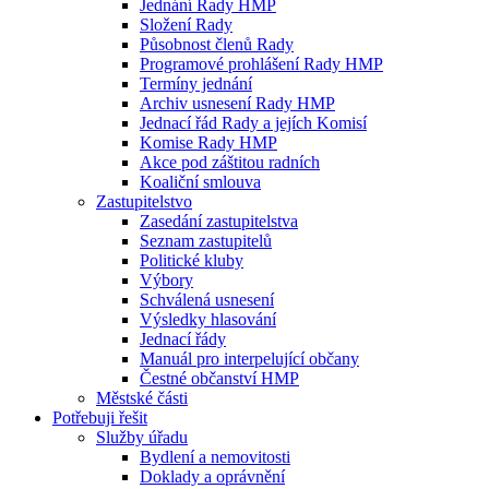
Jednání Rady HMP
Složení Rady
Působnost členů Rady
Programové prohlášení Rady HMP
Termíny jednání
Archiv usnesení Rady HMP
Jednací řád Rady a jejích Komisí
Komise Rady HMP
Akce pod záštitou radních
Koaliční smlouva
Zastupitelstvo
Zasedání zastupitelstva
Seznam zastupitelů
Politické kluby
Výbory
Schválená usnesení
Výsledky hlasování
Jednací řády
Manuál pro interpelující občany
Čestné občanství HMP
Městské části
Potřebuji řešit
Služby úřadu
Bydlení a nemovitosti
Doklady a oprávnění