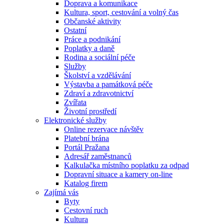
Doprava a komunikace
Kultura, sport, cestování a volný čas
Občanské aktivity
Ostatní
Práce a podnikání
Poplatky a daně
Rodina a sociální péče
Služby
Školství a vzdělávání
Výstavba a památková péče
Zdraví a zdravotnictví
Zvířata
Životní prostředí
Elektronické služby
Online rezervace návštěv
Platební brána
Portál Pražana
Adresář zaměstnanců
Kalkulačka místního poplatku za odpad
Dopravní situace a kamery on-line
Katalog firem
Zajímá vás
Byty
Cestovní ruch
Kultura