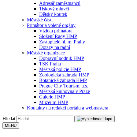
Adresář zaměstnanců
Tiskový mluvčí
Dětský koutek
Městské části
Primátor a volené orgány
Vizitka primátora
Složení Rady HMP
Zastupitelé hl. m. Prahy
Dotazy na radní
Městské organizace
Dopravní podnik HMP
TSK Praha
Městská policie HMP
Zoologická zahrada HMP
Botanická zahrada HMP
Prague City Tourism, a.s.
Městská knihovna v Praze
Galerie HMP
Muzeum HMP
Kontakty na redakci portálu a webmastera
Hledat
MENU