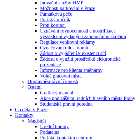
Inovační služby HMP
Možnosti parkování v Praze
Památková péče
Pražský uličník
Proti korupci
Uznávání rovnocennosti a nostrifikace
vysvědčení vydaných zahraničními školami
Regulace venkovní reklamy
Označování ulic a domů
Žádost o vyjádření k existenci sítí
Žádosti o využití prostředků elektronické
prezentace
Informace pro klienta směnárny
Volná pracovní místa
Dopravněsprávní činnosti
Ostatní
Grafický manuál
Akce pod záštitou radních hlavního města Prahy
Studentská právní poradna
Co dělat v Praze
Kontakty
Magistrát
Úřední hodiny
Podatelna
Pražské kontaktní centrum