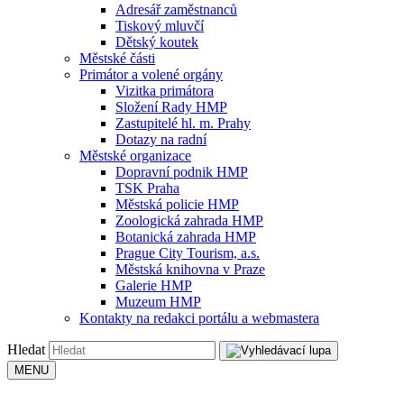
Adresář zaměstnanců
Tiskový mluvčí
Dětský koutek
Městské části
Primátor a volené orgány
Vizitka primátora
Složení Rady HMP
Zastupitelé hl. m. Prahy
Dotazy na radní
Městské organizace
Dopravní podnik HMP
TSK Praha
Městská policie HMP
Zoologická zahrada HMP
Botanická zahrada HMP
Prague City Tourism, a.s.
Městská knihovna v Praze
Galerie HMP
Muzeum HMP
Kontakty na redakci portálu a webmastera
Hledat
MENU