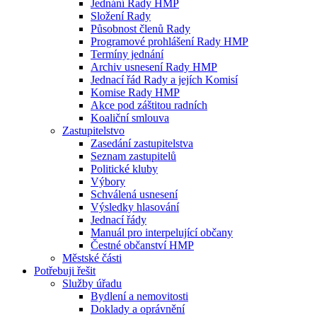
Jednání Rady HMP
Složení Rady
Působnost členů Rady
Programové prohlášení Rady HMP
Termíny jednání
Archiv usnesení Rady HMP
Jednací řád Rady a jejích Komisí
Komise Rady HMP
Akce pod záštitou radních
Koaliční smlouva
Zastupitelstvo
Zasedání zastupitelstva
Seznam zastupitelů
Politické kluby
Výbory
Schválená usnesení
Výsledky hlasování
Jednací řády
Manuál pro interpelující občany
Čestné občanství HMP
Městské části
Potřebuji řešit
Služby úřadu
Bydlení a nemovitosti
Doklady a oprávnění