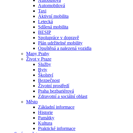
Autobusová
Automobilová
Taxi
Aktivní mobilita
Letecká
Sdílená mobilita
BESIP
Spolupráce v dopravě
Plán udržitelné mobility
Opuštěná a nalezená vozidla
Mapy Prahy
Život v Praze
Služby
Byty
Školství
Bezpečnost
Životní prostředí
Praha bezbariérová
Zdravotní a sociální oblast
Město
Základní informace
Historie
Památky
Kultura
Praktické informace