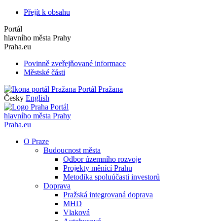
Přejít k obsahu
Portál
hlavního města Prahy
Praha.eu
Povinně zveřejňované informace
Městské části
Portál Pražana
Česky
English
Portál
hlavního města Prahy
Praha.eu
O Praze
Budoucnost města
Odbor územního rozvoje
Projekty měnící Prahu
Metodika spoluúčasti investorů
Doprava
Pražská integrovaná doprava
MHD
Vlaková