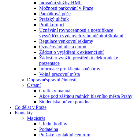
Inovační služby HMP
Možnosti parkování v Praze
Památková péče
Pražský uličník
Proti korupci
Uznávání rovnocennosti a nostrifikace
vysvědčení vydaných zahraničními školami
Regulace venkovní reklamy
Označování ulic a domů
Žádost o vyjádření k existenci sítí
Žádosti o využití prostředků elektronické
prezentace
Informace pro klienta směnárny
Volná pracovní místa
Dopravněsprávní činnosti
Ostatní
Grafický manuál
Akce pod záštitou radních hlavního města Prahy
Studentská právní poradna
Co dělat v Praze
Kontakty
Magistrát
Úřední hodiny
Podatelna
Pražské kontaktní centrum