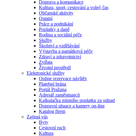
Doprava a komunikace
Kultura, sport, cestování a volný čas
Občanské aktivity
Ostatní
Práce a podnikání
Poplatky a daně
Rodina a sociální péče
Služby
Školství a vzdělávání
Výstavba a památková péče
Zdraví a zdravotnictví
Zvířata
Životní prostředí
Elektronické služby
Online rezervace návštěv
Platební brána
Portál Pražana
Adresář zaměstnanců
Kalkulačka místního poplatku za odpad
Dopravní situace a kamery on-line
Katalog firem
Zajímá vás
Byty
Cestovní ruch
Kultura