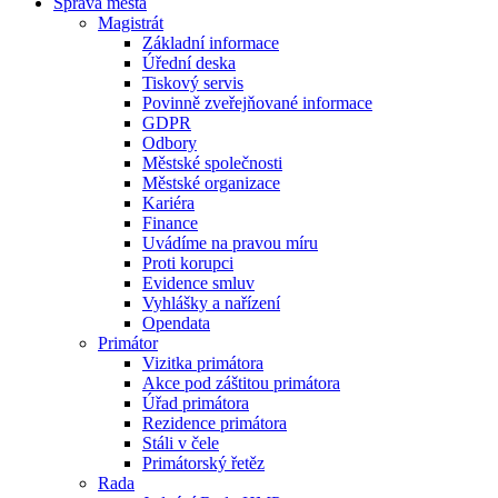
Správa města
Magistrát
Základní informace
Úřední deska
Tiskový servis
Povinně zveřejňované informace
GDPR
Odbory
Městské společnosti
Městské organizace
Kariéra
Finance
Uvádíme na pravou míru
Proti korupci
Evidence smluv
Vyhlášky a nařízení
Opendata
Primátor
Vizitka primátora
Akce pod záštitou primátora
Úřad primátora
Rezidence primátora
Stáli v čele
Primátorský řetěz
Rada