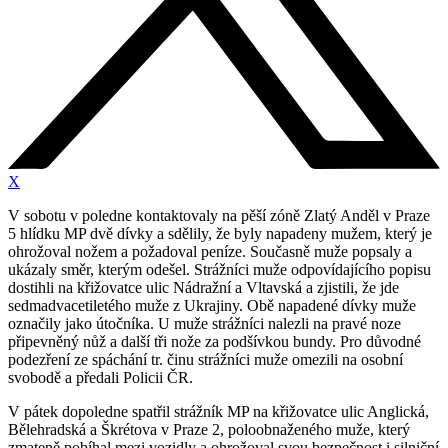
X
V sobotu v poledne kontaktovaly na pěší zóně Zlatý Anděl v Praze
5 hlídku MP dvě dívky a sdělily, že byly napadeny mužem, který je
ohrožoval nožem a požadoval peníze. Současně muže popsaly a
ukázaly směr, kterým odešel. Strážníci muže odpovídajícího popisu
dostihli na křižovatce ulic Nádražní a Vltavská a zjistili, že jde
sedmadvacetiletého muže z Ukrajiny. Obě napadené dívky muže
označily jako útočníka. U muže strážníci nalezli na pravé noze
připevněný nůž a další tři nože za podšívkou bundy. Pro důvodné
podezření ze spáchání tr. činu strážníci muže omezili na osobní
svobodě a předali Policii ČR.
V pátek dopoledne spatřil strážník MP na křižovatce ulic Anglická,
Bělehradská a Škrétova v Praze 2, poloobnaženého muže, který
zmateně pobíhal mezi vozidly a ohrožoval svou bezpečnost i silniční