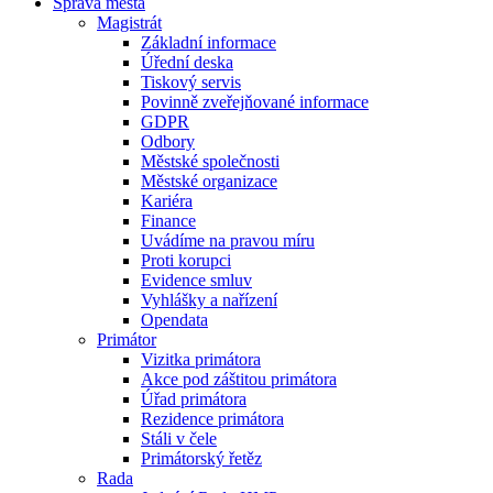
Správa města
Magistrát
Základní informace
Úřední deska
Tiskový servis
Povinně zveřejňované informace
GDPR
Odbory
Městské společnosti
Městské organizace
Kariéra
Finance
Uvádíme na pravou míru
Proti korupci
Evidence smluv
Vyhlášky a nařízení
Opendata
Primátor
Vizitka primátora
Akce pod záštitou primátora
Úřad primátora
Rezidence primátora
Stáli v čele
Primátorský řetěz
Rada