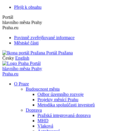
Přejít k obsahu
Portál
hlavního města Prahy
Praha.eu
Povinně zveřejňované informace
Městské části
Portál Pražana
Česky
English
Portál
hlavního města Prahy
Praha.eu
O Praze
Budoucnost města
Odbor územního rozvoje
Projekty měnící Prahu
Metodika spoluúčasti investorů
Doprava
Pražská integrovaná doprava
MHD
Vlaková