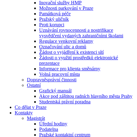
Inovační služby HMP
Možnosti parkování v Praze
Památková péče
Pražský uličník
Proti korupci
Uznávání rovnocennosti a nostrifikace
vysvědčení vydaných zahraničními školami
Regulace venkovní reklamy
Označování ulic a domů
Žádost o vyjádření k existenci sítí
Žádosti o využití prostředků elektronické
prezentace
Informace pro klienta směnárny
Volná pracovní místa
Dopravněsprávní činnosti
Ostatní
Grafický manuál
Akce pod záštitou radních hlavního města Prahy
Studentská právní poradna
Co dělat v Praze
Kontakty
Magistrát
Úřední hodiny
Podatelna
Pražské kontaktní centrum