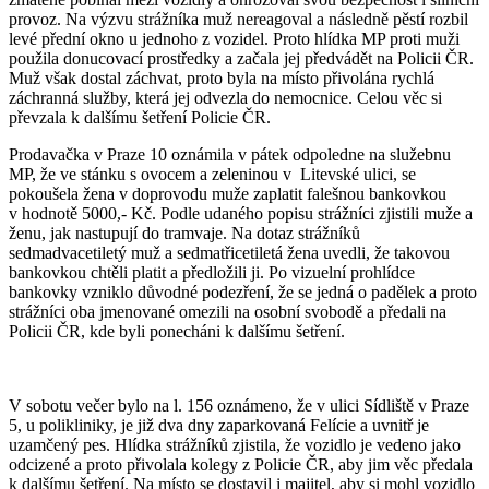
provoz. Na výzvu strážníka muž nereagoval a následně pěstí rozbil
levé přední okno u jednoho z vozidel. Proto hlídka MP proti muži
použila donucovací prostředky a začala jej předvádět na Policii ČR.
Muž však dostal záchvat, proto byla na místo přivolána rychlá
záchranná služby, která jej odvezla do nemocnice. Celou věc si
převzala k dalšímu šetření Policie ČR.
Prodavačka v Praze 10 oznámila v pátek odpoledne na služebnu
MP, že ve stánku s ovocem a zeleninou v Litevské ulici, se
pokoušela žena v doprovodu muže zaplatit falešnou bankovkou
v hodnotě 5000,- Kč. Podle udaného popisu strážníci zjistili muže a
ženu, jak nastupují do tramvaje. Na dotaz strážníků
sedmadvacetiletý muž a sedmatřicetiletá žena uvedli, že takovou
bankovkou chtěli platit a předložili ji. Po vizuelní prohlídce
bankovky vzniklo důvodné podezření, že se jedná o padělek a proto
strážníci oba jmenované omezili na osobní svobodě a předali na
Policii ČR, kde byli ponecháni k dalšímu šetření.
V sobotu večer bylo na l. 156 oznámeno, že v ulici Sídliště v Praze
5, u polikliniky, je již dva dny zaparkovaná Felície a uvnitř je
uzamčený pes. Hlídka strážníků zjistila, že vozidlo je vedeno jako
odcizené a proto přivolala kolegy z Policie ČR, aby jim věc předala
k dalšímu šetření. Na místo se dostavil i majitel, aby si mohl vozidlo