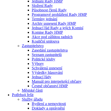
Jednání Rady HMP
Složení Rady
Působnost členů Rady
Programové prohlášení Rady HMP
Termíny jednání
Archiv usnesení Rady HMP
Jednací řád Rady a jejích Komisí
Komise Rady HMP
Akce pod záštitou radních
Koaliční smlouva
Zastupitelstvo
Zasedání zastupitelstva
Seznam zastupitelů
Politické kluby
Výbory
Schválená usnesení
Výsledky hlasování
Jednací řády
Manuál pro interpelující občany
Čestné občanství HMP
Městské části
Potřebuji řešit
Služby úřadu
Bydlení a nemovitosti
Doklady a oprávnění