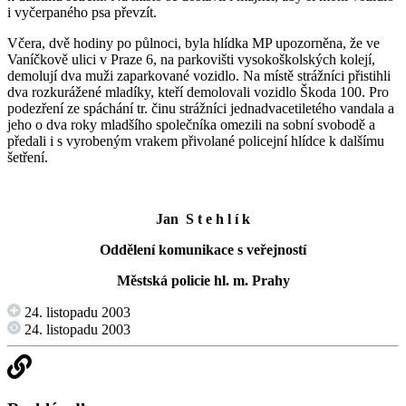
i vyčerpaného psa převzít.
Včera, dvě hodiny po půlnoci, byla hlídka MP upozorněna, že ve
Vaníčkově ulici v Praze 6, na parkovišti vysokoškolských kolejí,
demolují dva muži zaparkované vozidlo. Na místě strážníci přistihli
dva rozkurážené mladíky, kteří demolovali vozidlo Škoda 100. Pro
podezření ze spáchání tr. činu strážníci jednadvacetiletého vandala a
jeho o dva roky mladšího společníka omezili na sobní svobodě a
předali i s vyrobeným vrakem přivolané policejní hlídce k dalšímu
šetření.
Jan S t e h l í k
Oddělení komunikace s veřejností
Městská policie hl. m. Prahy
24. listopadu 2003
24. listopadu 2003