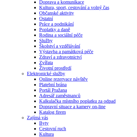
Doprava a komunikace
Kultura, sport, cestování a volný čas
Občanské aktivity
Ostatní
Práce a podnikání
Poplatky a daně
Rodina a sociální péče
Služby
Školství a vzdělávání
Výstavba a památková péče
Zdraví a zdravotnictví
Zvířata
Životní prostředí
Elektronické služby
Online rezervace návštěv
Platební brána
Portál Pražana
Adresář zaměstnanců
Kalkulačka místního poplatku za odpad
Dopravní situace a kamery on-line
Katalog firem
Zajímá vás
Byty
Cestovní ruch
Kultura