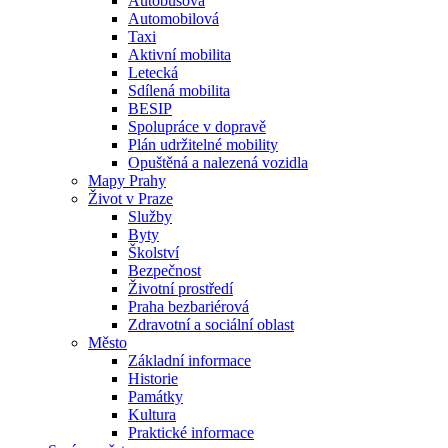
Autobusová
Automobilová
Taxi
Aktivní mobilita
Letecká
Sdílená mobilita
BESIP
Spolupráce v dopravě
Plán udržitelné mobility
Opuštěná a nalezená vozidla
Mapy Prahy
Život v Praze
Služby
Byty
Školství
Bezpečnost
Životní prostředí
Praha bezbariérová
Zdravotní a sociální oblast
Město
Základní informace
Historie
Památky
Kultura
Praktické informace