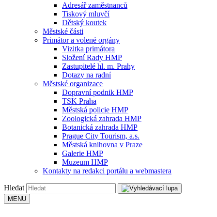
Adresář zaměstnanců
Tiskový mluvčí
Dětský koutek
Městské části
Primátor a volené orgány
Vizitka primátora
Složení Rady HMP
Zastupitelé hl. m. Prahy
Dotazy na radní
Městské organizace
Dopravní podnik HMP
TSK Praha
Městská policie HMP
Zoologická zahrada HMP
Botanická zahrada HMP
Prague City Tourism, a.s.
Městská knihovna v Praze
Galerie HMP
Muzeum HMP
Kontakty na redakci portálu a webmastera
Hledat
MENU