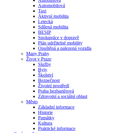
Autobusová
Automobilová
Taxi
Aktivní mobilita
Letecká
Sdílená mobilita
BESIP
Spolupráce v dopravě
Plán udržitelné mobility
Opuštěná a nalezená vozidla
Mapy Prahy
Život v Praze
Služby
Byty
Školství
Bezpečnost
Životní prostředí
Praha bezbariérová
Zdravotní a sociální oblast
Město
Základní informace
Historie
Památky
Kultura
Praktické informace