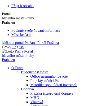
Přejít k obsahu
Portál
hlavního města Prahy
Praha.eu
Povinně zveřejňované informace
Městské části
Portál Pražana
Česky
English
Portál
hlavního města Prahy
Praha.eu
O Praze
Budoucnost města
Odbor územního rozvoje
Projekty měnící Prahu
Metodika spoluúčasti investorů
Doprava
Pražská integrovaná doprava
MHD
Vlaková