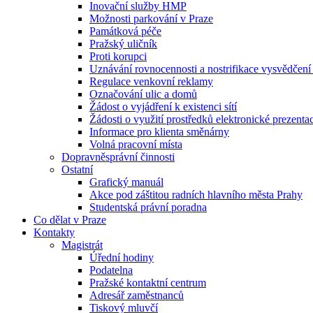
Inovační služby HMP
Možnosti parkování v Praze
Památková péče
Pražský uličník
Proti korupci
Uznávání rovnocennosti a nostrifikace vysvědčen
Regulace venkovní reklamy
Označování ulic a domů
Žádost o vyjádření k existenci sítí
Žádosti o využití prostředků elektronické prezenta
Informace pro klienta směnárny
Volná pracovní místa
Dopravněsprávní činnosti
Ostatní
Grafický manuál
Akce pod záštitou radních hlavního města Prahy
Studentská právní poradna
Co dělat v Praze
Kontakty
Magistrát
Úřední hodiny
Podatelna
Pražské kontaktní centrum
Adresář zaměstnanců
Tiskový mluvčí