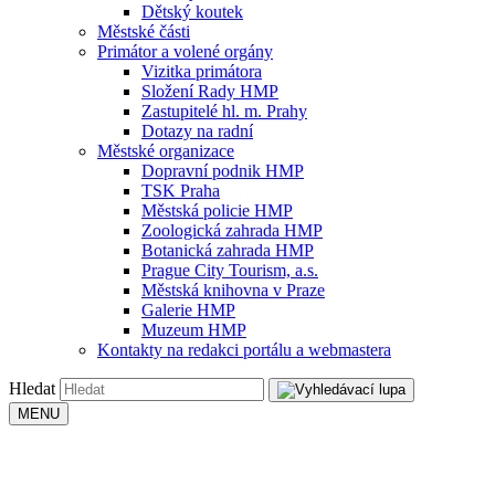
Dětský koutek
Městské části
Primátor a volené orgány
Vizitka primátora
Složení Rady HMP
Zastupitelé hl. m. Prahy
Dotazy na radní
Městské organizace
Dopravní podnik HMP
TSK Praha
Městská policie HMP
Zoologická zahrada HMP
Botanická zahrada HMP
Prague City Tourism, a.s.
Městská knihovna v Praze
Galerie HMP
Muzeum HMP
Kontakty na redakci portálu a webmastera
Hledat
MENU