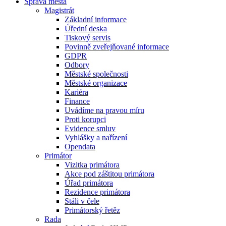
Správa města
Magistrát
Základní informace
Úřední deska
Tiskový servis
Povinně zveřejňované informace
GDPR
Odbory
Městské společnosti
Městské organizace
Kariéra
Finance
Uvádíme na pravou míru
Proti korupci
Evidence smluv
Vyhlášky a nařízení
Opendata
Primátor
Vizitka primátora
Akce pod záštitou primátora
Úřad primátora
Rezidence primátora
Stáli v čele
Primátorský řetěz
Rada