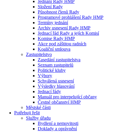
Jednání Rady HMP
Složení Rady
Působnost členů Rady
Programové prohlášení Rady HMP
Termíny jednání
Archiv usnesení Rady HMP
Jednací řád Rady a jejích Komisí
Komise Rady HMP
Akce pod záštitou radních
Koaliční smlouva
Zastupitelstvo
Zasedání zastupitelstva
Seznam zastupitelů
Politické kluby
Výbory
Schválená usnesení
Výsledky hlasování
Jednací řády
Manuál pro interpelující občany
Čestné občanství HMP
Městské části
Potřebuji řešit
Služby úřadu
Bydlení a nemovitosti
Doklady a oprávnění