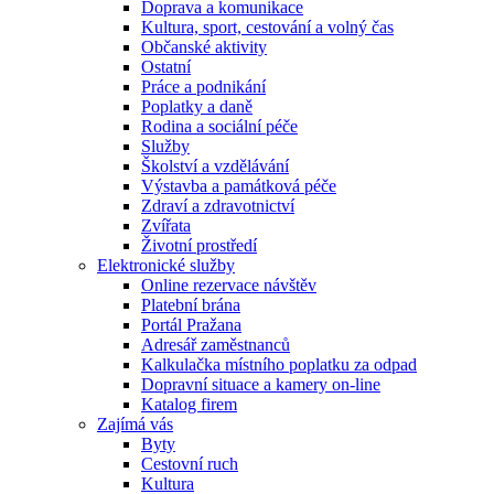
Doprava a komunikace
Kultura, sport, cestování a volný čas
Občanské aktivity
Ostatní
Práce a podnikání
Poplatky a daně
Rodina a sociální péče
Služby
Školství a vzdělávání
Výstavba a památková péče
Zdraví a zdravotnictví
Zvířata
Životní prostředí
Elektronické služby
Online rezervace návštěv
Platební brána
Portál Pražana
Adresář zaměstnanců
Kalkulačka místního poplatku za odpad
Dopravní situace a kamery on-line
Katalog firem
Zajímá vás
Byty
Cestovní ruch
Kultura