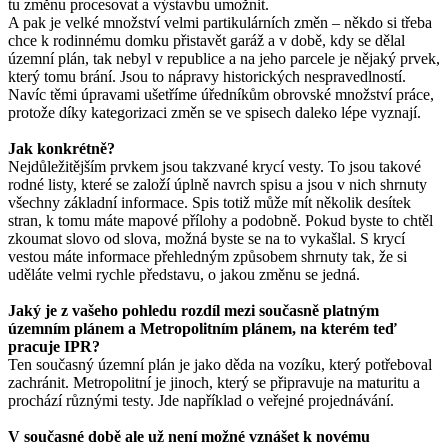
tu změnu procesovat a výstavbu umožnit.
A pak je velké množství velmi partikulárních změn – někdo si třeba
chce k rodinnému domku přistavět garáž a v době, kdy se dělal
územní plán, tak nebyl v republice a na jeho parcele je nějaký prvek,
který tomu brání. Jsou to nápravy historických nespravedlností.
Navíc těmi úpravami ušetříme úředníkům obrovské množství práce,
protože díky kategorizaci změn se ve spisech daleko lépe vyznají.
Jak konkrétně?
Nejdůležitějším prvkem jsou takzvané krycí vesty. To jsou takové
rodné listy, které se založí úplně navrch spisu a jsou v nich shrnuty
všechny základní informace. Spis totiž může mít několik desítek
stran, k tomu máte mapové přílohy a podobně. Pokud byste to chtěl
zkoumat slovo od slova, možná byste se na to vykašlal. S krycí
vestou máte informace přehledným způsobem shrnuty tak, že si
uděláte velmi rychle představu, o jakou změnu se jedná.
Jaký je z vašeho pohledu rozdíl mezi současně platným
územním plánem a Metropolitním plánem, na kterém teď
pracuje IPR?
Ten současný územní plán je jako děda na vozíku, který potřeboval
zachránit. Metropolitní je jinoch, který se připravuje na maturitu a
prochází různými testy. Jde například o veřejné projednávání.
V současné době ale už není možné vznášet k novému