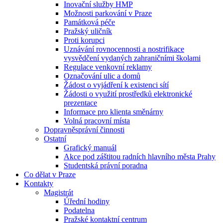
Inovační služby HMP
Možnosti parkování v Praze
Památková péče
Pražský uličník
Proti korupci
Uznávání rovnocennosti a nostrifikace
vysvědčení vydaných zahraničními školami
Regulace venkovní reklamy
Označování ulic a domů
Žádost o vyjádření k existenci sítí
Žádosti o využití prostředků elektronické
prezentace
Informace pro klienta směnárny
Volná pracovní místa
Dopravněsprávní činnosti
Ostatní
Grafický manuál
Akce pod záštitou radních hlavního města Prahy
Studentská právní poradna
Co dělat v Praze
Kontakty
Magistrát
Úřední hodiny
Podatelna
Pražské kontaktní centrum