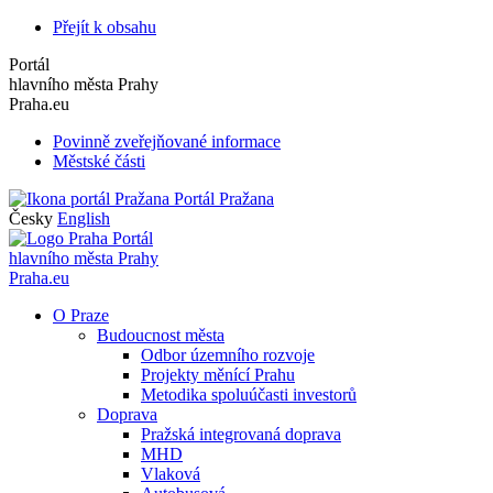
Přejít k obsahu
Portál
hlavního města Prahy
Praha.eu
Povinně zveřejňované informace
Městské části
Portál Pražana
Česky
English
Portál
hlavního města Prahy
Praha.eu
O Praze
Budoucnost města
Odbor územního rozvoje
Projekty měnící Prahu
Metodika spoluúčasti investorů
Doprava
Pražská integrovaná doprava
MHD
Vlaková