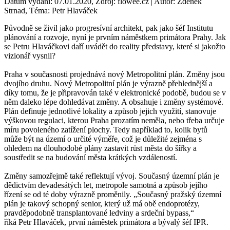
Datum vydání: 07.01.2020, Zdroj: flowee.cz | Autor: Zdeněk
Strnad, Téma: Petr Hlaváček
Původně se živil jako progresívní architekt, pak jako šéf Institutu
plánování a rozvoje, nyní je prvním náměstkem primátora Prahy. Jak
se Petru Hlaváčkovi daří uvádět do reality představy, které si jakožto
vizionář vysnil?
Praha v současnosti projednává nový Metropolitní plán. Změny jsou
dvojího druhu. Nový Metropolitní plán je výrazně přehlednější a
díky tomu, že je připravován také v elektronické podobě, budou se v
něm daleko lépe dohledávat změny. A obsahuje i změny systémové.
Plán definuje jednotlivé lokality a způsob jejich využití, stanovuje
výškovou regulaci, kterou Praha prozatím neměla, nebo třeba určuje
míru povoleného zatížení plochy. Tedy například to, kolik bytů
může být na území o určité výměře, což je důležité zejména s
ohledem na dlouhodobé plány zastavit růst města do šířky a
soustředit se na budování města krátkých vzdáleností.
Změny samozřejmě také reflektují vývoj. Současný územní plán je
dědictvím devadesátých let, metropole samotná a způsob jejího
řízení se od té doby výrazně proměnily. „Současný pražský územní
plán je takový schopný senior, který už má obě endoprotézy,
pravděpodobně transplantované ledviny a srdeční bypass,“
říká Petr Hlaváček, první náměstek primátora a bývalý šéf IPR.