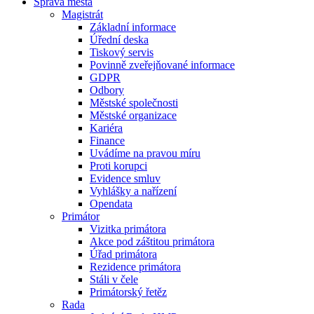
Správa města
Magistrát
Základní informace
Úřední deska
Tiskový servis
Povinně zveřejňované informace
GDPR
Odbory
Městské společnosti
Městské organizace
Kariéra
Finance
Uvádíme na pravou míru
Proti korupci
Evidence smluv
Vyhlášky a nařízení
Opendata
Primátor
Vizitka primátora
Akce pod záštitou primátora
Úřad primátora
Rezidence primátora
Stáli v čele
Primátorský řetěz
Rada