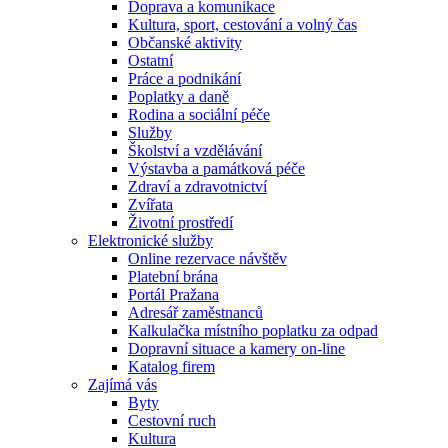
Doprava a komunikace
Kultura, sport, cestování a volný čas
Občanské aktivity
Ostatní
Práce a podnikání
Poplatky a daně
Rodina a sociální péče
Služby
Školství a vzdělávání
Výstavba a památková péče
Zdraví a zdravotnictví
Zvířata
Životní prostředí
Elektronické služby
Online rezervace návštěv
Platební brána
Portál Pražana
Adresář zaměstnanců
Kalkulačka místního poplatku za odpad
Dopravní situace a kamery on-line
Katalog firem
Zajímá vás
Byty
Cestovní ruch
Kultura