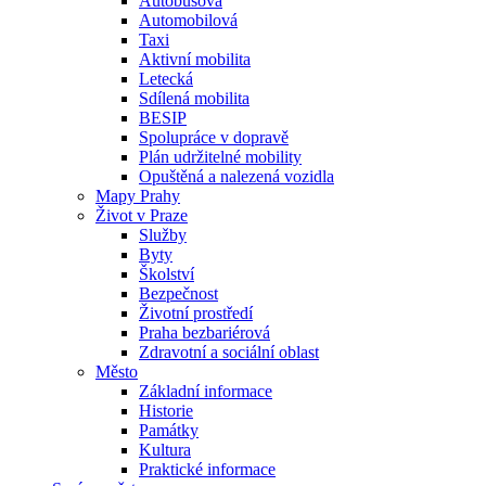
Autobusová
Automobilová
Taxi
Aktivní mobilita
Letecká
Sdílená mobilita
BESIP
Spolupráce v dopravě
Plán udržitelné mobility
Opuštěná a nalezená vozidla
Mapy Prahy
Život v Praze
Služby
Byty
Školství
Bezpečnost
Životní prostředí
Praha bezbariérová
Zdravotní a sociální oblast
Město
Základní informace
Historie
Památky
Kultura
Praktické informace