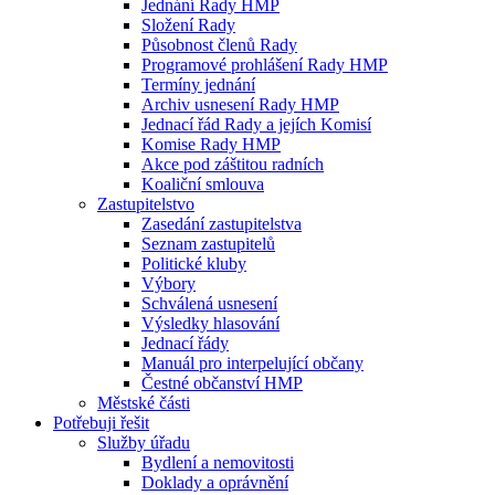
Jednání Rady HMP
Složení Rady
Působnost členů Rady
Programové prohlášení Rady HMP
Termíny jednání
Archiv usnesení Rady HMP
Jednací řád Rady a jejích Komisí
Komise Rady HMP
Akce pod záštitou radních
Koaliční smlouva
Zastupitelstvo
Zasedání zastupitelstva
Seznam zastupitelů
Politické kluby
Výbory
Schválená usnesení
Výsledky hlasování
Jednací řády
Manuál pro interpelující občany
Čestné občanství HMP
Městské části
Potřebuji řešit
Služby úřadu
Bydlení a nemovitosti
Doklady a oprávnění