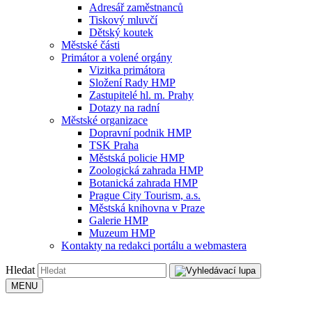
Adresář zaměstnanců
Tiskový mluvčí
Dětský koutek
Městské části
Primátor a volené orgány
Vizitka primátora
Složení Rady HMP
Zastupitelé hl. m. Prahy
Dotazy na radní
Městské organizace
Dopravní podnik HMP
TSK Praha
Městská policie HMP
Zoologická zahrada HMP
Botanická zahrada HMP
Prague City Tourism, a.s.
Městská knihovna v Praze
Galerie HMP
Muzeum HMP
Kontakty na redakci portálu a webmastera
Hledat
MENU