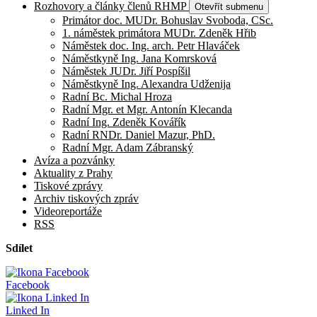
Rozhovory a články členů RHMP
Otevřít submenu
Primátor doc. MUDr. Bohuslav Svoboda, CSc.
1. náměstek primátora MUDr. Zdeněk Hřib
Náměstek doc. Ing. arch. Petr Hlaváček
Náměstkyně Ing. Jana Komrsková
Náměstek JUDr. Jiří Pospíšil
Náměstkyně Ing. Alexandra Udženija
Radní Bc. Michal Hroza
Radní Mgr. et Mgr. Antonín Klecanda
Radní Ing. Zdeněk Kovářík
Radní RNDr. Daniel Mazur, PhD.
Radní Mgr. Adam Zábranský
Avíza a pozvánky
Aktuality z Prahy
Tiskové zprávy
Archiv tiskových zpráv
Videoreportáže
RSS
Sdílet
Facebook
Linked In