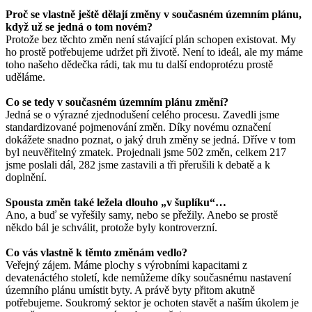
Proč se vlastně ještě dělají změny v současném územním plánu,
když už se jedná o tom novém?
Protože bez těchto změn není stávající plán schopen existovat. My
ho prostě potřebujeme udržet při životě. Není to ideál, ale my máme
toho našeho dědečka rádi, tak mu tu další endoprotézu prostě
uděláme.
Co se tedy v současném územním plánu změní?
Jedná se o výrazné zjednodušení celého procesu. Zavedli jsme
standardizované pojmenování změn. Díky novému označení
dokážete snadno poznat, o jaký druh změny se jedná. Dříve v tom
byl neuvěřitelný zmatek. Projednali jsme 502 změn, celkem 217
jsme poslali dál, 282 jsme zastavili a tři přerušili k debatě a k
doplnění.
Spousta změn také ležela dlouho „v šuplíku“…
Ano, a buď se vyřešily samy, nebo se přežily. Anebo se prostě
někdo bál je schválit, protože byly kontroverzní.
Co vás vlastně k těmto změnám vedlo?
Veřejný zájem. Máme plochy s výrobními kapacitami z
devatenáctého století, kde nemůžeme díky současnému nastavení
územního plánu umístit byty. A právě byty přitom akutně
potřebujeme. Soukromý sektor je ochoten stavět a naším úkolem je