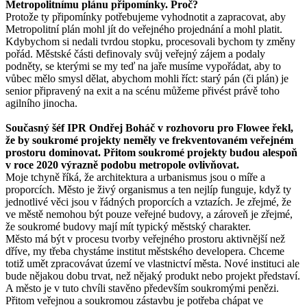
Metropolitnímu plánu připomínky. Proč?
Protože ty připomínky potřebujeme vyhodnotit a zapracovat, aby
Metropolitní plán mohl jít do veřejného projednání a mohl platit.
Kdybychom si nedali tvrdou stopku, procesovali bychom ty změny
pořád. Městské části definovaly svůj veřejný zájem a podaly
podněty, se kterými se my teď na jaře musíme vypořádat, aby to
vůbec mělo smysl dělat, abychom mohli říct: starý pán (či plán) je
senior připravený na exit a na scénu můžeme přivést právě toho
agilního jinocha.
Současný šéf IPR Ondřej Boháč v rozhovoru pro Flowee řekl,
že by soukromé projekty neměly ve frekventovaném veřejném
prostoru dominovat. Přitom soukromé projekty budou alespoň
v roce 2020 výrazně podobu metropole ovlivňovat.
Moje tchyně říká, že architektura a urbanismus jsou o míře a
proporcích. Město je živý organismus a ten nejlíp funguje, když ty
jednotlivé věci jsou v řádných proporcích a vztazích. Je zřejmé, že
ve městě nemohou být pouze veřejné budovy, a zároveň je zřejmé,
že soukromé budovy mají mít typický městský charakter.
Město má být v procesu tvorby veřejného prostoru aktivnější než
dříve, my třeba chystáme institut městského developera. Chceme
totiž umět zpracovávat území ve vlastnictví města. Nové instituci ale
bude nějakou dobu trvat, než nějaký produkt nebo projekt představí.
A město je v tuto chvíli stavěno především soukromými penězi.
Přitom veřejnou a soukromou zástavbu je potřeba chápat ve