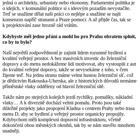
jedná o architekty, urbanisty nebo ekonomy. Parlamentní politika je
o idejích, v komunální politice si s ideovým pozadím nevystačíte.
Teď se snažíme dělat naši práci co nejlépe a snažíme se najít
konsenzus napříč stranami a Praze pomoci. A až přijde čas, tak se
k projektování zase hrozně rád vrátím.
Kdybyste měl jedno přání a mohl ho pro Prahu obratem splnit,
co by to bylo?
Naší největší zodpovědností je zajistit lidem rozumné bydlení a
kvalitní veřejný prostor. A bez masivních investic do železniční
dopravy a do metra nedokážeme lidi motivovat, aby vystoupili z aut
do kvalitní veřejné dopravy, takže se nevysekáme z toho, v čem
žijeme teď. Na jednu stranu máme velmi hustou železniční síť, což
je dědictvím Rakouska-Uherska, ale z historických důvodů nemáme
příměstské vlaky odděleny od hlavní železniční sítě.
Takže nám po stejných kolejích jezdí rychlíky, pomalíky, nákladní
vlaky… A k diverzitě dochází velmi pomalu. Proto jsou také
důležité projekty jako propojení Kladna s centrem Prahy nebo trasa
metra D, aby se bydlení a veřejný prostor organicky propojily.
Kdybychom měli komplexní dopravní infrastrukturu, včetně
dokončení obou městských okruhů, tak by se nám stavělo mnohem
snadněji.