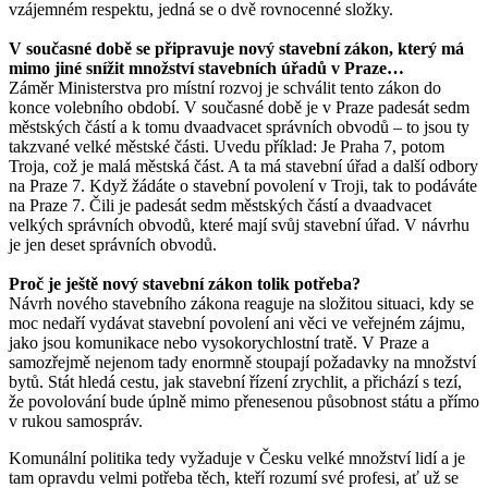
vzájemném respektu, jedná se o dvě rovnocenné složky.
V současné době se připravuje nový stavební zákon, který má
mimo jiné snížit množství stavebních úřadů v Praze…
Záměr Ministerstva pro místní rozvoj je schválit tento zákon do
konce volebního období. V současné době je v Praze padesát sedm
městských částí a k tomu dvaadvacet správních obvodů – to jsou ty
takzvané velké městské části. Uvedu příklad: Je Praha 7, potom
Troja, což je malá městská část. A ta má stavební úřad a další odbory
na Praze 7. Když žádáte o stavební povolení v Troji, tak to podáváte
na Praze 7. Čili je padesát sedm městských částí a dvaadvacet
velkých správních obvodů, které mají svůj stavební úřad. V návrhu
je jen deset správních obvodů.
Proč je ještě nový stavební zákon tolik potřeba?
Návrh nového stavebního zákona reaguje na složitou situaci, kdy se
moc nedaří vydávat stavební povolení ani věci ve veřejném zájmu,
jako jsou komunikace nebo vysokorychlostní tratě. V Praze a
samozřejmě nejenom tady enormně stoupají požadavky na množství
bytů. Stát hledá cestu, jak stavební řízení zrychlit, a přichází s tezí,
že povolování bude úplně mimo přenesenou působnost státu a přímo
v rukou samospráv.
Komunální politika tedy vyžaduje v Česku velké množství lidí a je
tam opravdu velmi potřeba těch, kteří rozumí své profesi, ať už se