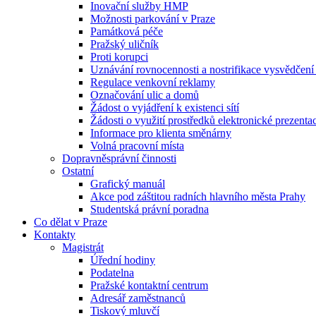
Inovační služby HMP
Možnosti parkování v Praze
Památková péče
Pražský uličník
Proti korupci
Uznávání rovnocennosti a nostrifikace vysvědčen
Regulace venkovní reklamy
Označování ulic a domů
Žádost o vyjádření k existenci sítí
Žádosti o využití prostředků elektronické prezenta
Informace pro klienta směnárny
Volná pracovní místa
Dopravněsprávní činnosti
Ostatní
Grafický manuál
Akce pod záštitou radních hlavního města Prahy
Studentská právní poradna
Co dělat v Praze
Kontakty
Magistrát
Úřední hodiny
Podatelna
Pražské kontaktní centrum
Adresář zaměstnanců
Tiskový mluvčí