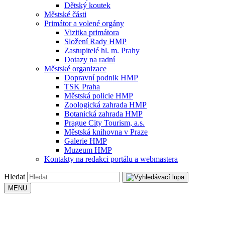
Dětský koutek
Městské části
Primátor a volené orgány
Vizitka primátora
Složení Rady HMP
Zastupitelé hl. m. Prahy
Dotazy na radní
Městské organizace
Dopravní podnik HMP
TSK Praha
Městská policie HMP
Zoologická zahrada HMP
Botanická zahrada HMP
Prague City Tourism, a.s.
Městská knihovna v Praze
Galerie HMP
Muzeum HMP
Kontakty na redakci portálu a webmastera
Hledat
MENU