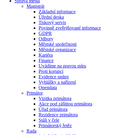
Správa města
Magistrát
Základní informace
Úřední deska
Tiskový servis
Povinně zveřejňované informace
GDPR
Odbory
Městské společnosti
Městské organizace
Kariéra
Finance
Uvádíme na pravou míru
Proti korupci
Evidence smluv
Vyhlášky a nařízení
Opendata
Primátor
Vizitka primátora
Akce pod záštitou primátora
Úřad primátora
Rezidence primátora
Stáli v čele
Primátorský řetěz
Rada