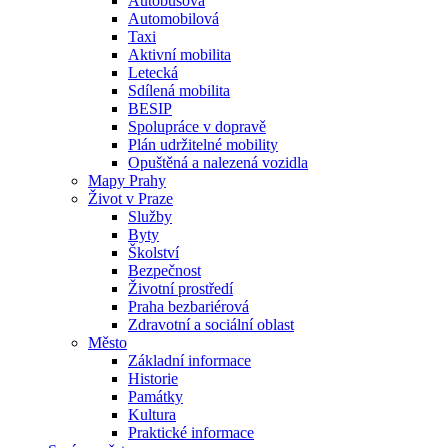
Autobusová
Automobilová
Taxi
Aktivní mobilita
Letecká
Sdílená mobilita
BESIP
Spolupráce v dopravě
Plán udržitelné mobility
Opuštěná a nalezená vozidla
Mapy Prahy
Život v Praze
Služby
Byty
Školství
Bezpečnost
Životní prostředí
Praha bezbariérová
Zdravotní a sociální oblast
Město
Základní informace
Historie
Památky
Kultura
Praktické informace