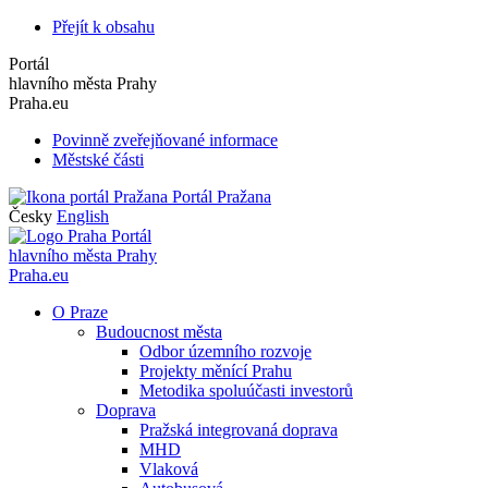
Přejít k obsahu
Portál
hlavního města Prahy
Praha.eu
Povinně zveřejňované informace
Městské části
Portál Pražana
Česky
English
Portál
hlavního města Prahy
Praha.eu
O Praze
Budoucnost města
Odbor územního rozvoje
Projekty měnící Prahu
Metodika spoluúčasti investorů
Doprava
Pražská integrovaná doprava
MHD
Vlaková