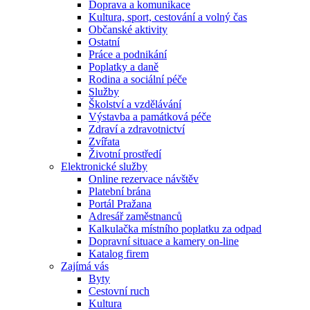
Doprava a komunikace
Kultura, sport, cestování a volný čas
Občanské aktivity
Ostatní
Práce a podnikání
Poplatky a daně
Rodina a sociální péče
Služby
Školství a vzdělávání
Výstavba a památková péče
Zdraví a zdravotnictví
Zvířata
Životní prostředí
Elektronické služby
Online rezervace návštěv
Platební brána
Portál Pražana
Adresář zaměstnanců
Kalkulačka místního poplatku za odpad
Dopravní situace a kamery on-line
Katalog firem
Zajímá vás
Byty
Cestovní ruch
Kultura