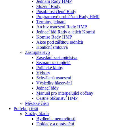
Jednání Rady HMP
Složení Rady
Působnost členů Rady
Programové prohlášení Rady HMP
Termíny jednání
Archiv usnesení Rady HMP
Jednací řád Rady a jejích Komisí
Komise Rady HMP
Akce pod záštitou radních
Koaliční smlouva
Zastupitelstvo
Zasedání zastupitelstva
Seznam zastupitelů
Politické kluby
Výbory
Schválená usnesení
Výsledky hlasování
Jednací řády
Manuál pro interpelující občany
Čestné občanství HMP
Městské části
Potřebuji řešit
Služby úřadu
Bydlení a nemovitosti
Doklady a oprávnění