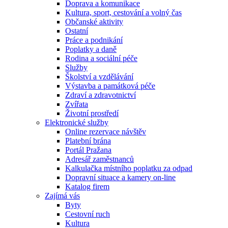
Doprava a komunikace
Kultura, sport, cestování a volný čas
Občanské aktivity
Ostatní
Práce a podnikání
Poplatky a daně
Rodina a sociální péče
Služby
Školství a vzdělávání
Výstavba a památková péče
Zdraví a zdravotnictví
Zvířata
Životní prostředí
Elektronické služby
Online rezervace návštěv
Platební brána
Portál Pražana
Adresář zaměstnanců
Kalkulačka místního poplatku za odpad
Dopravní situace a kamery on-line
Katalog firem
Zajímá vás
Byty
Cestovní ruch
Kultura