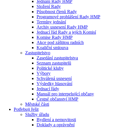
Jednání Rady HMP
Složení Rady
Působnost členů Rady
Programové prohlášení Rady HMP
Termíny jednání
Archiv usnesení Rady HMP
Jednací řád Rady a jejích Komisí
Komise Rady HMP
Akce pod záštitou radních
Koaliční smlouva
Zastupitelstvo
Zasedání zastupitelstva
Seznam zastupitelů
Politické kluby
Výbory
Schválená usnesení
Výsledky hlasování
Jednací řády
Manuál pro interpelující občany
Čestné občanství HMP
Městské části
Potřebuji řešit
Služby úřadu
Bydlení a nemovitosti
Doklady a oprávnění