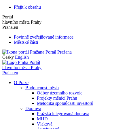
Přejít k obsahu
Portál
hlavního města Prahy
Praha.eu
Povinně zveřejňované informace
Městské části
Portál Pražana
Česky
English
Portál
hlavního města Prahy
Praha.eu
O Praze
Budoucnost města
Odbor územního rozvoje
Projekty měnící Prahu
Metodika spoluúčasti investorů
Doprava
Pražská integrovaná doprava
MHD
Vlaková