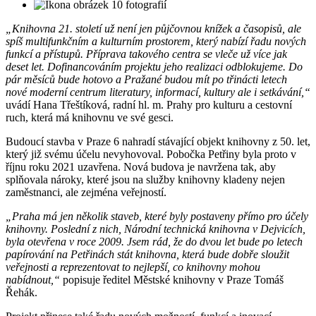
10 fotografií
„Knihovna 21. století už není jen půjčovnou knížek a časopisů, ale
spíš multifunkčním a kulturním prostorem, který nabízí řadu nových
funkcí a přístupů. Příprava takového centra se vleče už více jak
deset let. Dofinancováním projektu jeho realizaci odblokujeme. Do
pár měsíců bude hotovo a Pražané budou mít po třinácti letech
nové moderní centrum literatury, informací, kultury ale i setkávání,“
uvádí Hana Třeštíková, radní hl. m. Prahy pro kulturu a cestovní
ruch, která má knihovnu ve své gesci.
Budoucí stavba v Praze 6 nahradí stávající objekt knihovny z 50. let,
který již svému účelu nevyhovoval. Pobočka Petřiny byla proto v
říjnu roku 2021 uzavřena. Nová budova je navržena tak, aby
splňovala nároky, které jsou na služby knihovny kladeny nejen
zaměstnanci, ale zejména veřejností.
„Praha má jen několik staveb, které byly postaveny přímo pro účely
knihovny. Poslední z nich, Národní technická knihovna v Dejvicích,
byla otevřena v roce 2009. Jsem rád, že do dvou let bude po letech
papírování na Petřinách stát knihovna, která bude dobře sloužit
veřejnosti a reprezentovat to nejlepší, co knihovny mohou
nabídnout,“
popisuje ředitel Městské knihovny v Praze Tomáš
Řehák.