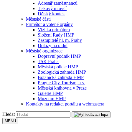
Adresář zaměstnanců
Tiskový mluvčí
Dětský koutek
Městské části
Primátor a volené orgány
Vizitka primátora
Složení Rady HMP
Zastupitelé hl. m. Prahy
Dotazy na radní
Městské organizace
Dopravní podnik HMP
TSK Praha
Městská policie HMP
Zoologická zahrada HMP
Botanická zahrada HMP
Prague City Tourism, a.s.
Městská knihovna v Praze
Galerie HMP
Muzeum HMP
Kontakty na redakci portálu a webmastera
Hledat
MENU