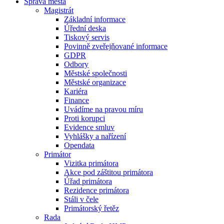
Správa města
Magistrát
Základní informace
Úřední deska
Tiskový servis
Povinně zveřejňované informace
GDPR
Odbory
Městské společnosti
Městské organizace
Kariéra
Finance
Uvádíme na pravou míru
Proti korupci
Evidence smluv
Vyhlášky a nařízení
Opendata
Primátor
Vizitka primátora
Akce pod záštitou primátora
Úřad primátora
Rezidence primátora
Stáli v čele
Primátorský řetěz
Rada