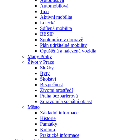
Autobusová
Automobilová
Taxi
Aktivní mobilita
Letecká
Sdílená mobilita
BESIP
Spolupráce v dopravě
Plán udržitelné mobility
Opuštěná a nalezená vozidla
Mapy Prahy
Život v Praze
Služby
Byty
Školství
Bezpečnost
Životní prostředí
Praha bezbariérová
Zdravotní a sociální oblast
Město
Základní informace
Historie
Památky
Kultura
Praktické informace