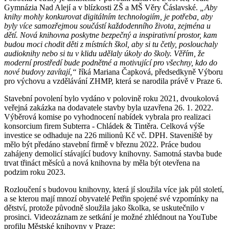
Gymnázia Nad Alejí a v blízkosti ZŠ a MŠ Věry Čáslavské.
„Aby
knihy mohly konkurovat digitálním technologiím, je potřeba, aby
byly více samozřejmou součástí každodenního života, zejména u
dětí. Nová knihovna poskytne bezpečný a inspirativní prostor, kam
budou moci chodit děti z místních škol, aby si tu četly, poslouchaly
audioknihy nebo si tu v klidu udělaly úkoly do školy. Věřím, že
moderní prostředí bude podnětné a motivující pro všechny, kdo do
nové budovy zavítají,“
říká Mariana Čapková, předsedkyně Výboru
pro výchovu a vzdělávání ZHMP, která se narodila právě v Praze 6.
Stavební povolení bylo vydáno v polovině roku 2021, dvoukolová
veřejná zakázka na dodavatele stavby byla uzavřena 26. 1. 2022.
Výběrová komise po vyhodnocení nabídek vybrala pro realizaci
konsorcium firem Subterra - Chládek & Tintěra. Celková výše
investice se odhaduje na 226 milionů Kč vč. DPH. Staveniště by
mělo být předáno stavební firmě v březnu 2022. Práce budou
zahájeny demolicí stávající budovy knihovny. Samotná stavba bude
trvat třináct měsíců a nová knihovna by měla být otevřena na
podzim roku 2023.
Rozloučení s budovou knihovny, která jí sloužila více jak půl století,
a se kterou mají mnozí obyvatelé Petřin spojené své vzpomínky na
dětství, protože původně sloužila jako školka, se uskutečnilo v
prosinci. Videozáznam ze setkání je možné zhlédnout na YouTube
profilu Městské knihovny v Praze: