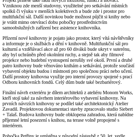
Projekt přinese také řadu nových možností, funkcí a inovací.
Vzniknou zde menší studovny, využitelné pro setkávání místních
spolků či výuku v menších kolektivech a bude zde i prostor pro
multifukční sál. Další novinkou bude možnost půjčit si knihy nebo
je vrátit mimo otevírací dobu pobočky prostřednictvím
samoobslužných zařízení bez asistence knihovníka.
Přízemí nové knihovny je pojato jako prostor, který vítá návštěvníky
a informuje je o službách a dění v knihovně. Multifunkční sál pro
kulturní a vzdělávací akce až pro 60 diváků bude ukryt v suterénu,
aby byl uchráněn před okolními ruchy, a stejně tak aby filmové
projekce nebo hudební vystoupení nerušily své okolí. První a druhé
patro knihovny bude věnováno knihám a setkávání, protože součástí
vybavení objektu budou i místnosti pro společnou práci nebo učení.
Další prostory knihovna využije pro interní provozy spojené s prací
Odboru knihovních fondů. Celý dům bude také bezbariérový.
Finální návrh exteriéru je dílem architektů z ateliéru Monom Works,
kteří stojí také za návrhem interiérového vybavení knihovny. Na
prvních návrzích knihovny se podílel také architektonický Atelier
Zavadil. Projektovou dokumentaci stavby zpracovalo studio Siebert
+ Talaš. Budova knihovny bude obklopena zahradou, která nabídne
příjemné letní posezení s knihou, na terase volně propojené s
interiérem.
Pobočka Petřiny je umístěna v původní zástavbě z 50. let, vedle