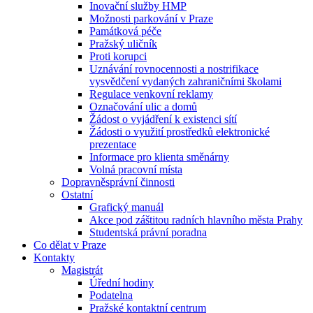
Inovační služby HMP
Možnosti parkování v Praze
Památková péče
Pražský uličník
Proti korupci
Uznávání rovnocennosti a nostrifikace
vysvědčení vydaných zahraničními školami
Regulace venkovní reklamy
Označování ulic a domů
Žádost o vyjádření k existenci sítí
Žádosti o využití prostředků elektronické
prezentace
Informace pro klienta směnárny
Volná pracovní místa
Dopravněsprávní činnosti
Ostatní
Grafický manuál
Akce pod záštitou radních hlavního města Prahy
Studentská právní poradna
Co dělat v Praze
Kontakty
Magistrát
Úřední hodiny
Podatelna
Pražské kontaktní centrum