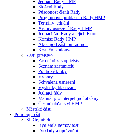
Jednání Rady HMP
Složení Rady
Působnost členů Rady
Programové prohlášení Rady HMP
Termíny jednání
Archiv usnesení Rady HMP
Jednací řád Rady a jejích Komisí
Komise Rady HMP
Akce pod záštitou radních
Koaliční smlouva
Zastupitelstvo
Zasedání zastupitelstva
Seznam zastupitelů
Politické kluby
Výbory
Schválená usnesení
Výsledky hlasování
Jednací řády
Manuál pro interpelující občany
Čestné občanství HMP
Městské části
Potřebuji řešit
Služby úřadu
Bydlení a nemovitosti
Doklady a oprávnění