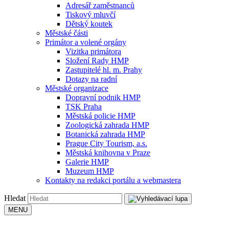
Adresář zaměstnanců
Tiskový mluvčí
Dětský koutek
Městské části
Primátor a volené orgány
Vizitka primátora
Složení Rady HMP
Zastupitelé hl. m. Prahy
Dotazy na radní
Městské organizace
Dopravní podnik HMP
TSK Praha
Městská policie HMP
Zoologická zahrada HMP
Botanická zahrada HMP
Prague City Tourism, a.s.
Městská knihovna v Praze
Galerie HMP
Muzeum HMP
Kontakty na redakci portálu a webmastera
Hledat
MENU