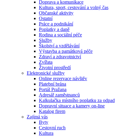
Doprava a komunikace
Kultura, sport, cestování a volný čas
Občanské aktivity
Ostatní
Práce a podnikání
Poplatky a daně
Rodina a sociální péče
Služby
Školství a vzdělávání
Výstavba a památková péče
Zdraví a zdravotnictví
Zvířata
Životní prostředí
Elektronické služby
Online rezervace návštěv
Platební brána
Portál Pražana
Adresář zaměstnanců
Kalkulačka místního poplatku za odpad
Dopravní situace a kamery on-line
Katalog firem
Zajímá vás
Byty
Cestovní ruch
Kultura