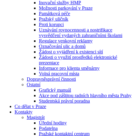
Inovační služby HMP
Možnosti parkování v Praze
Památková péče
Pražský uličník
Proti korupci
Uznávání rovnocennosti a nostrifikace
vysvědčení vydaných zahraničními školami
Regulace venkovní reklamy
Označování ulic a domů
Žádost o vyjádření k existenci sítí
Žádosti o využití prostředků elektronické
prezentace
Informace pro klienta směnárny
Volná pracovní místa
Dopravněsprávní činnosti
Ostatní
Grafický manuál
Akce pod záštitou radních hlavního města Prahy
Studentská právní poradna
Co dělat v Praze
Kontakty
Magistrát
Úřední hodiny
Podatelna
Pražské kontaktní centrum