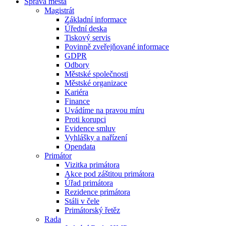
Správa města
Magistrát
Základní informace
Úřední deska
Tiskový servis
Povinně zveřejňované informace
GDPR
Odbory
Městské společnosti
Městské organizace
Kariéra
Finance
Uvádíme na pravou míru
Proti korupci
Evidence smluv
Vyhlášky a nařízení
Opendata
Primátor
Vizitka primátora
Akce pod záštitou primátora
Úřad primátora
Rezidence primátora
Stáli v čele
Primátorský řetěz
Rada