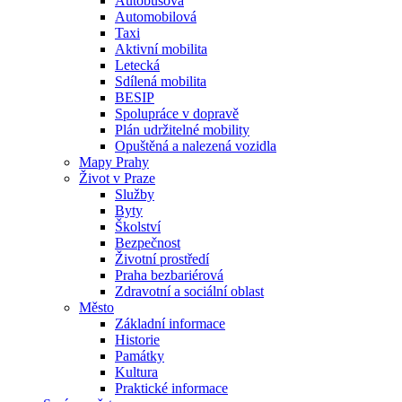
Autobusová
Automobilová
Taxi
Aktivní mobilita
Letecká
Sdílená mobilita
BESIP
Spolupráce v dopravě
Plán udržitelné mobility
Opuštěná a nalezená vozidla
Mapy Prahy
Život v Praze
Služby
Byty
Školství
Bezpečnost
Životní prostředí
Praha bezbariérová
Zdravotní a sociální oblast
Město
Základní informace
Historie
Památky
Kultura
Praktické informace