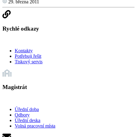
29. března 2011
Rychlé odkazy
Kontakty
Potřebuji řešit
Tiskový servis
Magistrát
Úřední doba
Odbory
Úřední deska
Volná pracovní místa