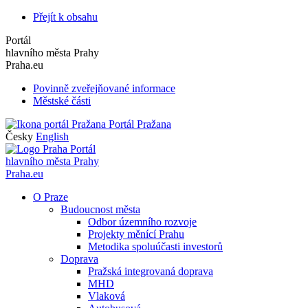
Přejít k obsahu
Portál
hlavního města Prahy
Praha.eu
Povinně zveřejňované informace
Městské části
Portál Pražana
Česky
English
Portál
hlavního města Prahy
Praha.eu
O Praze
Budoucnost města
Odbor územního rozvoje
Projekty měnící Prahu
Metodika spoluúčasti investorů
Doprava
Pražská integrovaná doprava
MHD
Vlaková