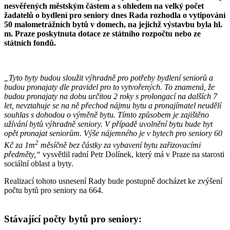
nesvěřených
městským částem a s ohledem na velký počet
žadatelů o bydlení pro seniory
dnes Rada rozhodla o vytipování
50 malometrážních bytů v domech, na jejichž
výstavbu byla hl.
m. Praze poskytnuta dotace ze státního rozpočtu nebo ze
státních fondů.
„Tyto byty budou sloužit výhradně pro potřeby bydlení seniorů a
budou pronajaty dle pravidel pro to vytvořených. To znamená, že
budou pronajaty na dobu určitou 2 roky s prolongací na dalších 7
let, nevztahuje se na ně přechod nájmu bytu a pronajímatel neudělí
souhlas s dohodou o výměně bytu. Tímto způsobem je zajištěno
užívání bytů výhradně seniory. V případě uvolnění bytu bude byt
opět pronajat seniorům. Výše nájemného je v bytech pro seniory 60
2
Kč za 1m
měsíčně bez částky za vybavení bytu zařizovacími
předměty,“
vysvětlil radní
Petr Dolínek, který má v Praze na starosti
sociální oblast a byty.
Realizací tohoto usnesení Rady bude postupně docházet ke zvýšení
počtu bytů pro seniory na 664.
Stávající počty bytů pro seniory: