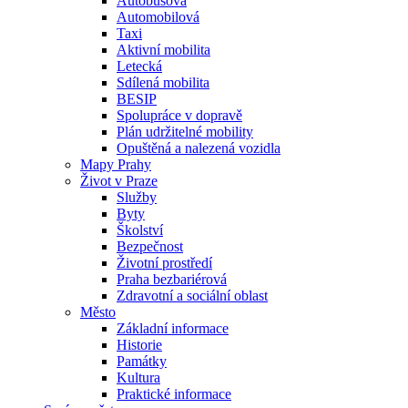
Autobusová
Automobilová
Taxi
Aktivní mobilita
Letecká
Sdílená mobilita
BESIP
Spolupráce v dopravě
Plán udržitelné mobility
Opuštěná a nalezená vozidla
Mapy Prahy
Život v Praze
Služby
Byty
Školství
Bezpečnost
Životní prostředí
Praha bezbariérová
Zdravotní a sociální oblast
Město
Základní informace
Historie
Památky
Kultura
Praktické informace