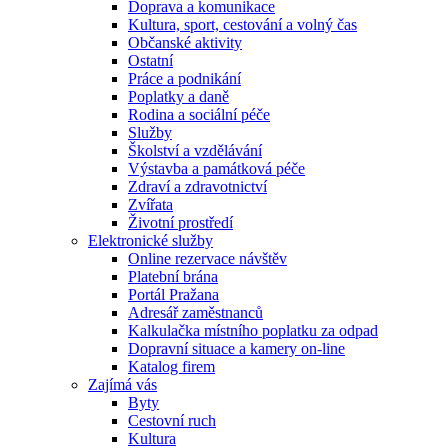
Doprava a komunikace
Kultura, sport, cestování a volný čas
Občanské aktivity
Ostatní
Práce a podnikání
Poplatky a daně
Rodina a sociální péče
Služby
Školství a vzdělávání
Výstavba a památková péče
Zdraví a zdravotnictví
Zvířata
Životní prostředí
Elektronické služby
Online rezervace návštěv
Platební brána
Portál Pražana
Adresář zaměstnanců
Kalkulačka místního poplatku za odpad
Dopravní situace a kamery on-line
Katalog firem
Zajímá vás
Byty
Cestovní ruch
Kultura