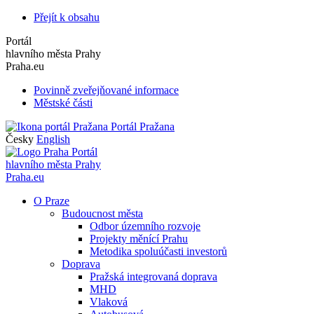
Přejít k obsahu
Portál
hlavního města Prahy
Praha.eu
Povinně zveřejňované informace
Městské části
Portál Pražana
Česky
English
Portál
hlavního města Prahy
Praha.eu
O Praze
Budoucnost města
Odbor územního rozvoje
Projekty měnící Prahu
Metodika spoluúčasti investorů
Doprava
Pražská integrovaná doprava
MHD
Vlaková