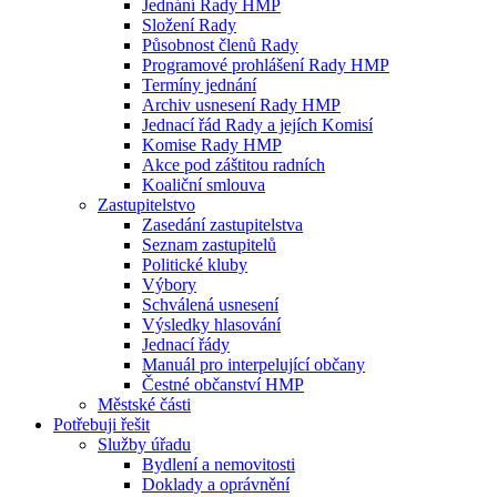
Jednání Rady HMP
Složení Rady
Působnost členů Rady
Programové prohlášení Rady HMP
Termíny jednání
Archiv usnesení Rady HMP
Jednací řád Rady a jejích Komisí
Komise Rady HMP
Akce pod záštitou radních
Koaliční smlouva
Zastupitelstvo
Zasedání zastupitelstva
Seznam zastupitelů
Politické kluby
Výbory
Schválená usnesení
Výsledky hlasování
Jednací řády
Manuál pro interpelující občany
Čestné občanství HMP
Městské části
Potřebuji řešit
Služby úřadu
Bydlení a nemovitosti
Doklady a oprávnění