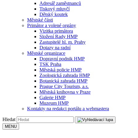
Adresář zaměstnanců
Tiskový mluvčí
Dětský koutek
Městské části
Primátor a volené orgány
Vizitka primátora
Složení Rady HMP
Zastupitelé hl. m. Prahy
Dotazy na radní
Městské organizace
Dopravní podnik HMP
TSK Praha
Městská policie HMP
Zoologická zahrada HMP
Botanická zahrada HMP
Prague City Tourism, a.s.
Městská knihovna v Praze
Galerie HMP
Muzeum HMP
Kontakty na redakci portálu a webmastera
Hledat
MENU