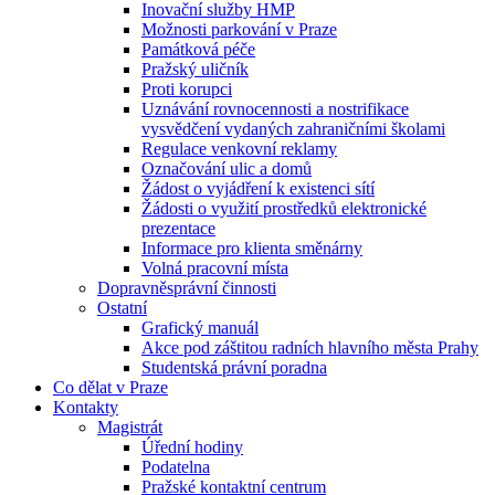
Inovační služby HMP
Možnosti parkování v Praze
Památková péče
Pražský uličník
Proti korupci
Uznávání rovnocennosti a nostrifikace
vysvědčení vydaných zahraničními školami
Regulace venkovní reklamy
Označování ulic a domů
Žádost o vyjádření k existenci sítí
Žádosti o využití prostředků elektronické
prezentace
Informace pro klienta směnárny
Volná pracovní místa
Dopravněsprávní činnosti
Ostatní
Grafický manuál
Akce pod záštitou radních hlavního města Prahy
Studentská právní poradna
Co dělat v Praze
Kontakty
Magistrát
Úřední hodiny
Podatelna
Pražské kontaktní centrum