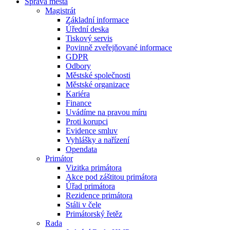
Správa města
Magistrát
Základní informace
Úřední deska
Tiskový servis
Povinně zveřejňované informace
GDPR
Odbory
Městské společnosti
Městské organizace
Kariéra
Finance
Uvádíme na pravou míru
Proti korupci
Evidence smluv
Vyhlášky a nařízení
Opendata
Primátor
Vizitka primátora
Akce pod záštitou primátora
Úřad primátora
Rezidence primátora
Stáli v čele
Primátorský řetěz
Rada