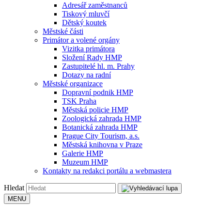
Adresář zaměstnanců
Tiskový mluvčí
Dětský koutek
Městské části
Primátor a volené orgány
Vizitka primátora
Složení Rady HMP
Zastupitelé hl. m. Prahy
Dotazy na radní
Městské organizace
Dopravní podnik HMP
TSK Praha
Městská policie HMP
Zoologická zahrada HMP
Botanická zahrada HMP
Prague City Tourism, a.s.
Městská knihovna v Praze
Galerie HMP
Muzeum HMP
Kontakty na redakci portálu a webmastera
Hledat
MENU