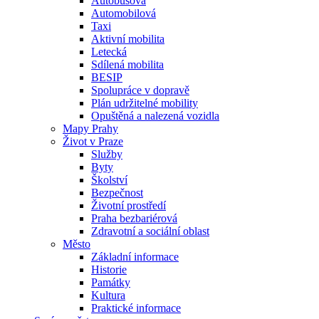
Autobusová
Automobilová
Taxi
Aktivní mobilita
Letecká
Sdílená mobilita
BESIP
Spolupráce v dopravě
Plán udržitelné mobility
Opuštěná a nalezená vozidla
Mapy Prahy
Život v Praze
Služby
Byty
Školství
Bezpečnost
Životní prostředí
Praha bezbariérová
Zdravotní a sociální oblast
Město
Základní informace
Historie
Památky
Kultura
Praktické informace