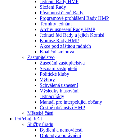
Jednání Rady HMP
Složení Rady
Působnost členů Rady
Programové prohlášení Rady HMP
Termíny jednání
Archiv usnesení Rady HMP
Jednací řád Rady a jejích Komisí
Komise Rady HMP
Akce pod záštitou radních
Koaliční smlouva
Zastupitelstvo
Zasedání zastupitelstva
Seznam zastupitelů
Politické kluby
Výbory
Schválená usnesení
Výsledky hlasování
Jednací řády
Manuál pro interpelující občany
Čestné občanství HMP
Městské části
Potřebuji řešit
Služby úřadu
Bydlení a nemovitosti
Doklady a oprávnění