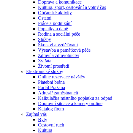
Doprava a komunikace
Kultura, sport, cestování a volný čas
Občanské aktivity
Ostatní
Práce a podnikání
Poplatky a daně
Rodina a sociální péče
Služby
Školství a vzdělávání
Výstavba a památková péče
Zdraví a zdravotnictví
Zvířata
Životní prostředí
Elektronické služby
Online rezervace návštěv
Platební brána
Portál Pražana
Adresář zaměstnanců
Kalkulačka místního poplatku za odpad
Dopravní situace a kamery on-line
Katalog firem
Zajímá vás
Byty
Cestovní ruch
Kultura