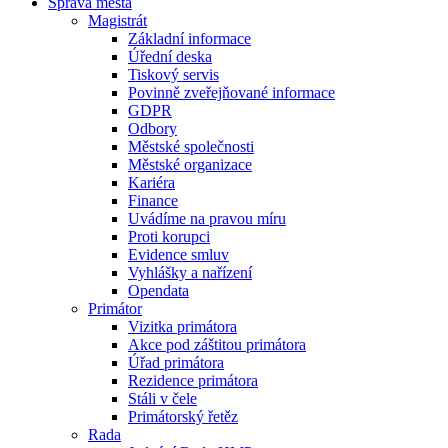
Správa města
Magistrát
Základní informace
Úřední deska
Tiskový servis
Povinně zveřejňované informace
GDPR
Odbory
Městské společnosti
Městské organizace
Kariéra
Finance
Uvádíme na pravou míru
Proti korupci
Evidence smluv
Vyhlášky a nařízení
Opendata
Primátor
Vizitka primátora
Akce pod záštitou primátora
Úřad primátora
Rezidence primátora
Stáli v čele
Primátorský řetěz
Rada