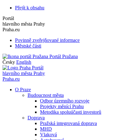
Přejít k obsahu
Portál
hlavního města Prahy
Praha.eu
Povinně zveřejňované informace
Městské části
Portál Pražana
Česky
English
Portál
hlavního města Prahy
Praha.eu
O Praze
Budoucnost města
Odbor územního rozvoje
Projekty měnící Prahu
Metodika spoluúčasti investorů
Doprava
Pražská integrovaná doprava
MHD
Vlaková