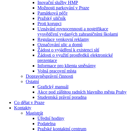
Inovační služby HMP
Možnosti parkování v Praze
Památková péče
Pražský uličník
Proti korupci
Uznávání rovnocennosti a nostrifikace
vysvědčení vydaných zahraničními školami
Regulace venkovní reklamy
Označování ulic a domů
Žádost o vyjádření k existenci sítí
Žádosti o využití prostředků elektronické
prezentace
Informace pro klienta směnárny
Volná pracovní místa
Dopravněsprávní činnosti
Ostatní
Grafický manuál
Akce pod záštitou radních hlavního města Prahy
Studentská právní poradna
Co dělat v Praze
Kontakty
Magistrát
Úřední hodiny
Podatelna
Pražské kontaktní centrum