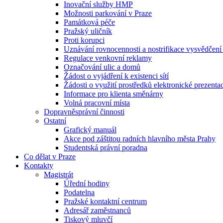
Inovační služby HMP
Možnosti parkování v Praze
Památková péče
Pražský uličník
Proti korupci
Uznávání rovnocennosti a nostrifikace vysvědčen
Regulace venkovní reklamy
Označování ulic a domů
Žádost o vyjádření k existenci sítí
Žádosti o využití prostředků elektronické prezenta
Informace pro klienta směnárny
Volná pracovní místa
Dopravněsprávní činnosti
Ostatní
Grafický manuál
Akce pod záštitou radních hlavního města Prahy
Studentská právní poradna
Co dělat v Praze
Kontakty
Magistrát
Úřední hodiny
Podatelna
Pražské kontaktní centrum
Adresář zaměstnanců
Tiskový mluvčí