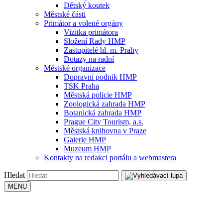
Dětský koutek
Městské části
Primátor a volené orgány
Vizitka primátora
Složení Rady HMP
Zastupitelé hl. m. Prahy
Dotazy na radní
Městské organizace
Dopravní podnik HMP
TSK Praha
Městská policie HMP
Zoologická zahrada HMP
Botanická zahrada HMP
Prague City Tourism, a.s.
Městská knihovna v Praze
Galerie HMP
Muzeum HMP
Kontakty na redakci portálu a webmastera
Hledat
MENU