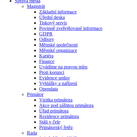
Správa města
Magistrát
Základní informace
Úřední deska
Tiskový servis
Povinně zveřejňované informace
GDPR
Odbory
Městské společnosti
Městské organizace
Kariéra
Finance
Uvádíme na pravou míru
Proti korupci
Evidence smluv
Vyhlášky a nařízení
Opendata
Primátor
Vizitka primátora
Akce pod záštitou primátora
Úřad primátora
Rezidence primátora
Stáli v čele
Primátorský řetěz
Rada