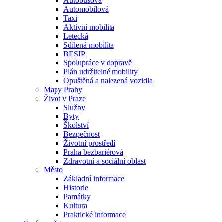
Autobusová
Automobilová
Taxi
Aktivní mobilita
Letecká
Sdílená mobilita
BESIP
Spolupráce v dopravě
Plán udržitelné mobility
Opuštěná a nalezená vozidla
Mapy Prahy
Život v Praze
Služby
Byty
Školství
Bezpečnost
Životní prostředí
Praha bezbariérová
Zdravotní a sociální oblast
Město
Základní informace
Historie
Památky
Kultura
Praktické informace