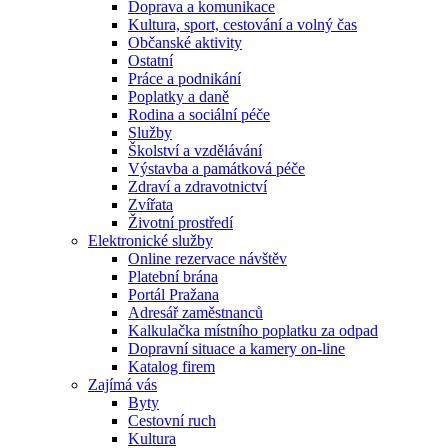
Doprava a komunikace
Kultura, sport, cestování a volný čas
Občanské aktivity
Ostatní
Práce a podnikání
Poplatky a daně
Rodina a sociální péče
Služby
Školství a vzdělávání
Výstavba a památková péče
Zdraví a zdravotnictví
Zvířata
Životní prostředí
Elektronické služby
Online rezervace návštěv
Platební brána
Portál Pražana
Adresář zaměstnanců
Kalkulačka místního poplatku za odpad
Dopravní situace a kamery on-line
Katalog firem
Zajímá vás
Byty
Cestovní ruch
Kultura