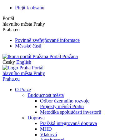
Přejít k obsahu
Portál
hlavního města Prahy
Praha.eu
Povinně zveřejňované informace
Městské části
Portál Pražana
Česky
English
Portál
hlavního města Prahy
Praha.eu
O Praze
Budoucnost města
Odbor územního rozvoje
Projekty měnící Prahu
Metodika spoluúčasti investorů
Doprava
Pražská integrovaná doprava
MHD
Vlaková