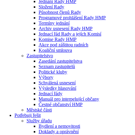
Jednání Rady HMP
Složení Rady
Působnost členů Rady
Programové prohlášení Rady HMP
Termíny jednání
Archiv usnesení Rady HMP
Jednací řád Rady a jejích Komisí
Komise Rady HMP
Akce pod záštitou radních
Koaliční smlouva
Zastupitelstvo
Zasedání zastupitelstva
Seznam zastupitelů
Politické kluby
Výbory
Schválená usnesení
Výsledky hlasování
Jednací řády
Manuál pro interpelující občany
Čestné občanství HMP
Městské části
Potřebuji řešit
Služby úřadu
Bydlení a nemovitosti
Doklady a oprávnění