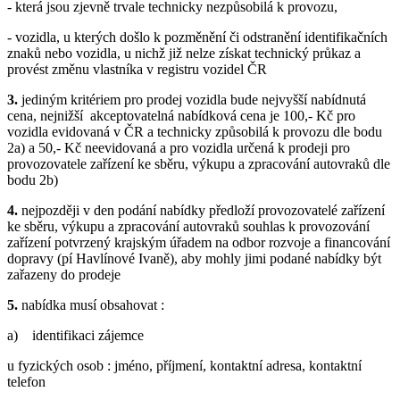
- která jsou zjevně trvale technicky nezpůsobilá k provozu,
- vozidla, u kterých došlo k pozměnění či odstranění identifikačních
znaků nebo vozidla, u nichž již nelze získat technický průkaz a
provést změnu vlastníka v registru vozidel ČR
3.
jediným kritériem pro prodej vozidla bude nejvyšší nabídnutá
cena, nejnižší akceptovatelná nabídková cena je 100,- Kč pro
vozidla evidovaná v ČR a technicky způsobilá k provozu dle bodu
2a) a 50,- Kč neevidovaná a pro vozidla určená k prodeji pro
provozovatele zařízení ke sběru, výkupu a zpracování autovraků dle
bodu 2b)
4.
nejpozději v den podání nabídky předloží provozovatelé zařízení
ke sběru, výkupu a zpracování autovraků souhlas k provozování
zařízení potvrzený krajským úřadem na odbor rozvoje a financování
dopravy (pí Havlínové Ivaně), aby mohly jimi podané nabídky být
zařazeny do prodeje
5.
nabídka musí obsahovat :
a) identifikaci zájemce
u fyzických osob : jméno, příjmení, kontaktní adresa, kontaktní
telefon