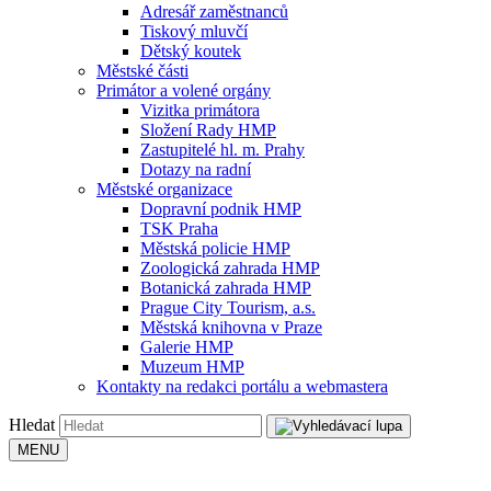
Adresář zaměstnanců
Tiskový mluvčí
Dětský koutek
Městské části
Primátor a volené orgány
Vizitka primátora
Složení Rady HMP
Zastupitelé hl. m. Prahy
Dotazy na radní
Městské organizace
Dopravní podnik HMP
TSK Praha
Městská policie HMP
Zoologická zahrada HMP
Botanická zahrada HMP
Prague City Tourism, a.s.
Městská knihovna v Praze
Galerie HMP
Muzeum HMP
Kontakty na redakci portálu a webmastera
Hledat
MENU