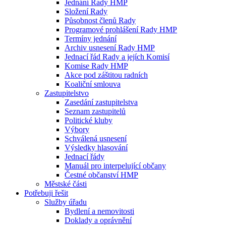
Jednání Rady HMP
Složení Rady
Působnost členů Rady
Programové prohlášení Rady HMP
Termíny jednání
Archiv usnesení Rady HMP
Jednací řád Rady a jejích Komisí
Komise Rady HMP
Akce pod záštitou radních
Koaliční smlouva
Zastupitelstvo
Zasedání zastupitelstva
Seznam zastupitelů
Politické kluby
Výbory
Schválená usnesení
Výsledky hlasování
Jednací řády
Manuál pro interpelující občany
Čestné občanství HMP
Městské části
Potřebuji řešit
Služby úřadu
Bydlení a nemovitosti
Doklady a oprávnění