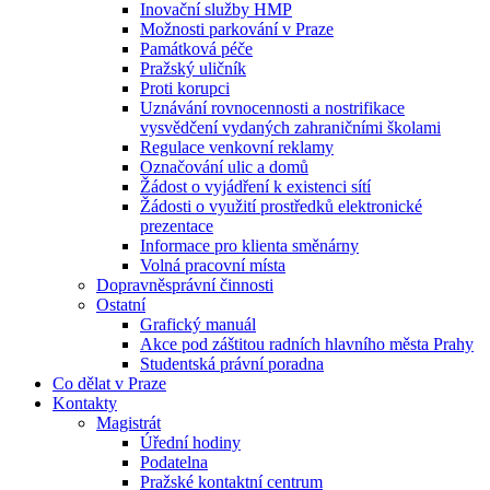
Inovační služby HMP
Možnosti parkování v Praze
Památková péče
Pražský uličník
Proti korupci
Uznávání rovnocennosti a nostrifikace
vysvědčení vydaných zahraničními školami
Regulace venkovní reklamy
Označování ulic a domů
Žádost o vyjádření k existenci sítí
Žádosti o využití prostředků elektronické
prezentace
Informace pro klienta směnárny
Volná pracovní místa
Dopravněsprávní činnosti
Ostatní
Grafický manuál
Akce pod záštitou radních hlavního města Prahy
Studentská právní poradna
Co dělat v Praze
Kontakty
Magistrát
Úřední hodiny
Podatelna
Pražské kontaktní centrum