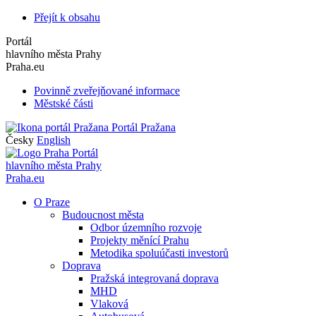
Přejít k obsahu
Portál
hlavního města Prahy
Praha.eu
Povinně zveřejňované informace
Městské části
Portál Pražana
Česky
English
Portál
hlavního města Prahy
Praha.eu
O Praze
Budoucnost města
Odbor územního rozvoje
Projekty měnící Prahu
Metodika spoluúčasti investorů
Doprava
Pražská integrovaná doprava
MHD
Vlaková