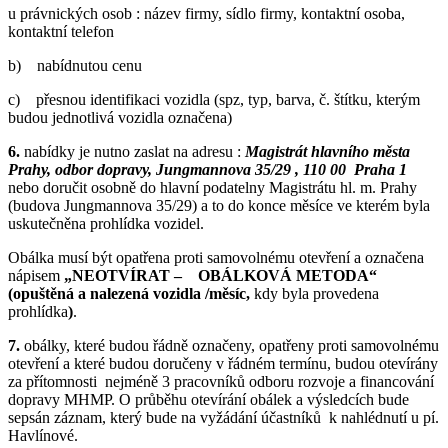
u právnických osob : název firmy, sídlo firmy, kontaktní osoba,
kontaktní telefon
b) nabídnutou cenu
c) přesnou identifikaci vozidla (spz, typ, barva, č. štítku, kterým
budou jednotlivá vozidla označena)
6.
nabídky je nutno zaslat na adresu :
Magistrát hlavního města
Prahy, odbor
dopravy, Jungmannova 35/29 , 110 00 Praha 1
nebo doručit osobně do hlavní podatelny Magistrátu hl. m. Prahy
(budova Jungmannova 35/29) a to do konce měsíce ve kterém byla
uskutečněna prohlídka vozidel.
Obálka musí být opatřena proti samovolnému otevření a označena
nápisem
„NEOTVÍRAT – OBÁLKOVÁ METODA“
(opuštěná a nalezená vozidla /měsíc,
kdy byla provedena
prohlídka
)
.
7.
obálky, které budou řádně označeny, opatřeny proti samovolnému
otevření a které budou doručeny v řádném termínu, budou otevírány
za přítomnosti nejméně 3 pracovníků odboru rozvoje a financování
dopravy MHMP. O průběhu otevírání obálek a výsledcích bude
sepsán záznam, který bude na vyžádání účastníků k nahlédnutí u pí.
Havlínové.