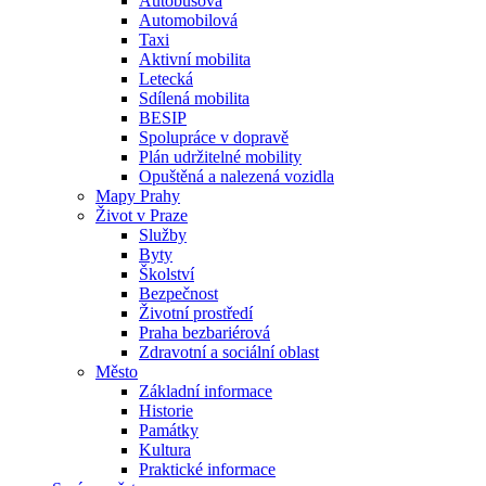
Autobusová
Automobilová
Taxi
Aktivní mobilita
Letecká
Sdílená mobilita
BESIP
Spolupráce v dopravě
Plán udržitelné mobility
Opuštěná a nalezená vozidla
Mapy Prahy
Život v Praze
Služby
Byty
Školství
Bezpečnost
Životní prostředí
Praha bezbariérová
Zdravotní a sociální oblast
Město
Základní informace
Historie
Památky
Kultura
Praktické informace