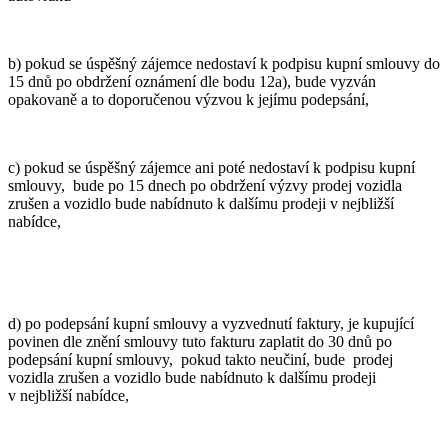
b) pokud se úspěšný zájemce nedostaví k podpisu kupní smlouvy do
15 dnů po obdržení oznámení dle bodu 12a), bude vyzván
opakovaně a to doporučenou výzvou k jejímu podepsání,
c) pokud se úspěšný zájemce ani poté nedostaví k podpisu kupní
smlouvy, bude po 15 dnech po obdržení výzvy prodej vozidla
zrušen a vozidlo bude nabídnuto k dalšímu prodeji v nejbližší
nabídce,
d) po podepsání kupní smlouvy a vyzvednutí faktury, je kupující
povinen dle znění smlouvy tuto fakturu zaplatit do 30 dnů po
podepsání kupní smlouvy, pokud takto neučiní, bude prodej
vozidla zrušen a vozidlo bude nabídnuto k dalšímu prodeji
v nejbližší nabídce,