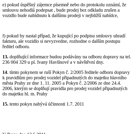
e) pokud úspěšný zájemce písemně nebo do protokolu oznámí, že
smlouvu nehodlá podepsat , bude prodej bez odkladu zrušen a
vozidlo bude nabídnuto k dalšímu prodeji v nejbližší nabídce,
f) pokud by nastal případ, že kupující po podpisu smlouvy uhradí
fakturu, ale vozidlo si nevyzvedne, rozhodne o dalším postupu
ředitel odboru.
13.
doplňující informace budou podávány na odboru dopravy na tel.
236 004 329 u pí. Ivany Havlínové a v návštěvní dny.
14
. tímto pokynem se ruší Pokyn č. 2/2005 ředitele odboru dopravy
k pravidlům pro prodej vozidel připadnutých do majetku hlavního
města Prahy ze dne 1. 11. 2005 a Pokyn č. 2/2006 ze dne 24.4.
2006, kterým se doplňují pravidla pro prodej vozidel připadnutých
do majetku hl. m. Prahy
15.
tento pokyn nabývá účinnosti 1.7. 2011