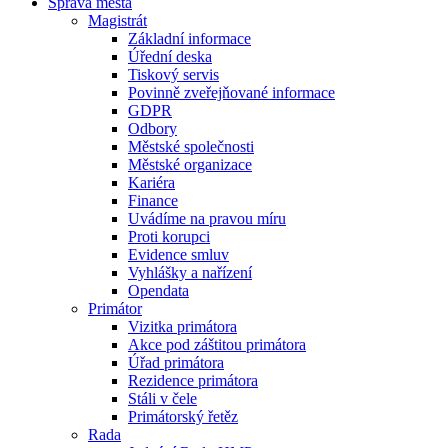
Správa města
Magistrát
Základní informace
Úřední deska
Tiskový servis
Povinně zveřejňované informace
GDPR
Odbory
Městské společnosti
Městské organizace
Kariéra
Finance
Uvádíme na pravou míru
Proti korupci
Evidence smluv
Vyhlášky a nařízení
Opendata
Primátor
Vizitka primátora
Akce pod záštitou primátora
Úřad primátora
Rezidence primátora
Stáli v čele
Primátorský řetěz
Rada