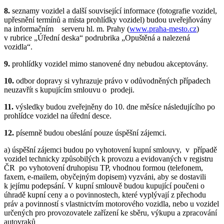
8.
seznamy vozidel a další související informace (fotografie vozidel,
upřesnění termínů a místa prohlídky vozidel) budou uveřejňovány
na informačním serveru hl. m. Prahy (
www.praha-mesto.cz
)
v rubrice „Úřední deska“ podrubrika „Opuštěná a nalezená
vozidla“.
9.
prohlídky vozidel mimo stanovené dny nebudou akceptovány.
10.
odbor dopravy si vyhrazuje právo v odůvodněných případech
neuzavřít s kupujícím smlouvu o prodeji.
11.
výsledky budou zveřejněny do 10. dne měsíce následujícího po
prohlídce vozidel na úřední desce.
12.
písemně budou obeslání pouze úspěšní zájemci.
a) úspěšní zájemci budou po vyhotovení kupní smlouvy, v případě
vozidel technicky způsobilých k provozu a evidovaných v registru
ČR po vyhotovení druhopisu TP, vhodnou formou (telefonem,
faxem, e-mailem, obyčejným dopisem) vyzváni, aby se dostavili
k jejímu podepsání. V kupní smlouvě budou kupující poučeni o
úhradě kupní ceny a o povinnostech, které vyplývají z přechodu
práv a povinností s vlastnictvím motorového vozidla, nebo u vozidel
určených pro provozovatele zařízení ke sběru, výkupu a zpracování
autovraků