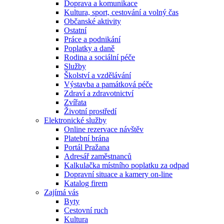
Doprava a komunikace
Kultura, sport, cestování a volný čas
Občanské aktivity
Ostatní
Práce a podnikání
Poplatky a daně
Rodina a sociální péče
Služby
Školství a vzdělávání
Výstavba a památková péče
Zdraví a zdravotnictví
Zvířata
Životní prostředí
Elektronické služby
Online rezervace návštěv
Platební brána
Portál Pražana
Adresář zaměstnanců
Kalkulačka místního poplatku za odpad
Dopravní situace a kamery on-line
Katalog firem
Zajímá vás
Byty
Cestovní ruch
Kultura