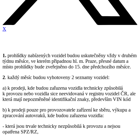
X
1.
prohlídky nabízených vozidel budou uskutečněny vždy v druhém
týdnu měsíce, ve kterém připadnou hl. m. Praze, přesné datum a
místo prohlídky bude zveřejněno do 15. dne předchozího měsíce.
2
. každý měsíc budou vyhotoveny 2 seznamy vozidel:
a) k prodeji, kde budou zařazena vozidla technicky způsobilá
k provozu nebo vozidla sice neevidovaná v registru vozidel ČR, ale
která mají nepozměněné identifikační znaky, především VIN kód
b) k prodeji pouze pro provozovatele zařízení ke sběru, výkupu a
zpracování autovraků, kde budou zařazena vozidla:
- která jsou trvale technicky nezpůsobilá k provozu a nejsou
opatřena SPZ/RZ,