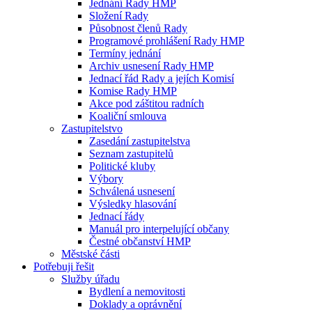
Jednání Rady HMP
Složení Rady
Působnost členů Rady
Programové prohlášení Rady HMP
Termíny jednání
Archiv usnesení Rady HMP
Jednací řád Rady a jejích Komisí
Komise Rady HMP
Akce pod záštitou radních
Koaliční smlouva
Zastupitelstvo
Zasedání zastupitelstva
Seznam zastupitelů
Politické kluby
Výbory
Schválená usnesení
Výsledky hlasování
Jednací řády
Manuál pro interpelující občany
Čestné občanství HMP
Městské části
Potřebuji řešit
Služby úřadu
Bydlení a nemovitosti
Doklady a oprávnění