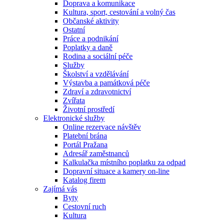
Doprava a komunikace
Kultura, sport, cestování a volný čas
Občanské aktivity
Ostatní
Práce a podnikání
Poplatky a daně
Rodina a sociální péče
Služby
Školství a vzdělávání
Výstavba a památková péče
Zdraví a zdravotnictví
Zvířata
Životní prostředí
Elektronické služby
Online rezervace návštěv
Platební brána
Portál Pražana
Adresář zaměstnanců
Kalkulačka místního poplatku za odpad
Dopravní situace a kamery on-line
Katalog firem
Zajímá vás
Byty
Cestovní ruch
Kultura