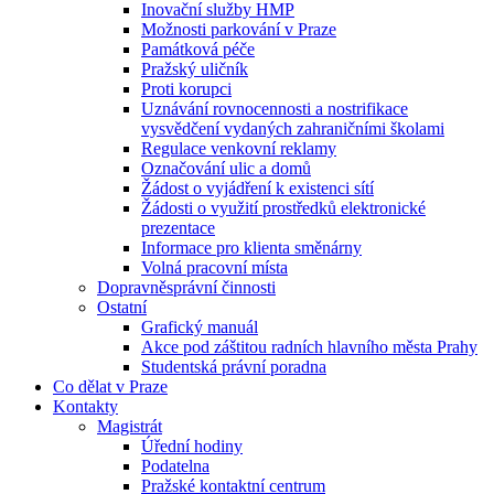
Inovační služby HMP
Možnosti parkování v Praze
Památková péče
Pražský uličník
Proti korupci
Uznávání rovnocennosti a nostrifikace
vysvědčení vydaných zahraničními školami
Regulace venkovní reklamy
Označování ulic a domů
Žádost o vyjádření k existenci sítí
Žádosti o využití prostředků elektronické
prezentace
Informace pro klienta směnárny
Volná pracovní místa
Dopravněsprávní činnosti
Ostatní
Grafický manuál
Akce pod záštitou radních hlavního města Prahy
Studentská právní poradna
Co dělat v Praze
Kontakty
Magistrát
Úřední hodiny
Podatelna
Pražské kontaktní centrum