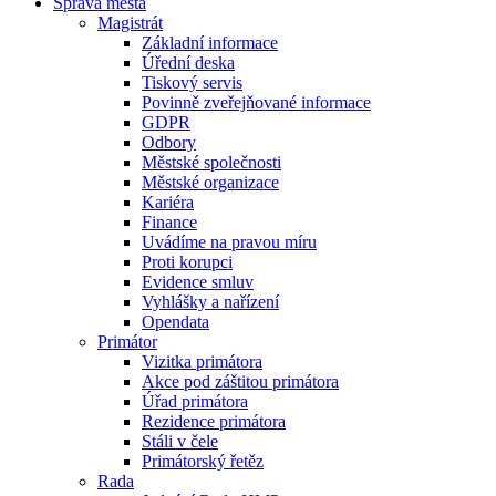
Správa města
Magistrát
Základní informace
Úřední deska
Tiskový servis
Povinně zveřejňované informace
GDPR
Odbory
Městské společnosti
Městské organizace
Kariéra
Finance
Uvádíme na pravou míru
Proti korupci
Evidence smluv
Vyhlášky a nařízení
Opendata
Primátor
Vizitka primátora
Akce pod záštitou primátora
Úřad primátora
Rezidence primátora
Stáli v čele
Primátorský řetěz
Rada