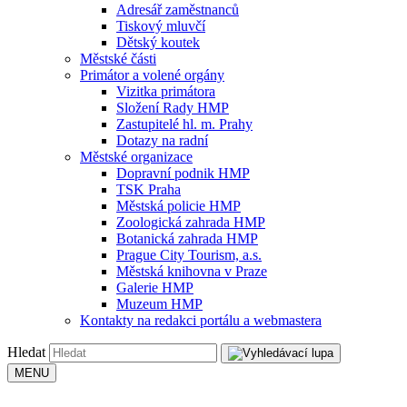
Adresář zaměstnanců
Tiskový mluvčí
Dětský koutek
Městské části
Primátor a volené orgány
Vizitka primátora
Složení Rady HMP
Zastupitelé hl. m. Prahy
Dotazy na radní
Městské organizace
Dopravní podnik HMP
TSK Praha
Městská policie HMP
Zoologická zahrada HMP
Botanická zahrada HMP
Prague City Tourism, a.s.
Městská knihovna v Praze
Galerie HMP
Muzeum HMP
Kontakty na redakci portálu a webmastera
Hledat
MENU