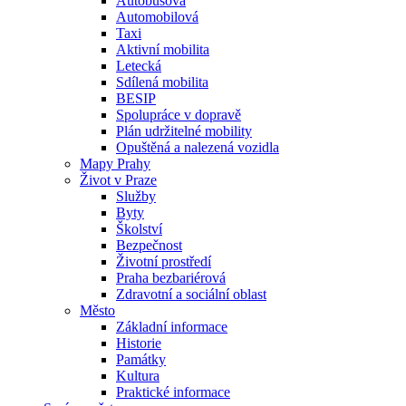
Autobusová
Automobilová
Taxi
Aktivní mobilita
Letecká
Sdílená mobilita
BESIP
Spolupráce v dopravě
Plán udržitelné mobility
Opuštěná a nalezená vozidla
Mapy Prahy
Život v Praze
Služby
Byty
Školství
Bezpečnost
Životní prostředí
Praha bezbariérová
Zdravotní a sociální oblast
Město
Základní informace
Historie
Památky
Kultura
Praktické informace