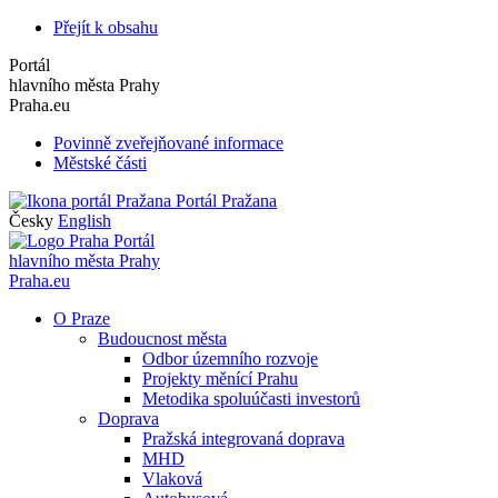
Přejít k obsahu
Portál
hlavního města Prahy
Praha.eu
Povinně zveřejňované informace
Městské části
Portál Pražana
Česky
English
Portál
hlavního města Prahy
Praha.eu
O Praze
Budoucnost města
Odbor územního rozvoje
Projekty měnící Prahu
Metodika spoluúčasti investorů
Doprava
Pražská integrovaná doprava
MHD
Vlaková