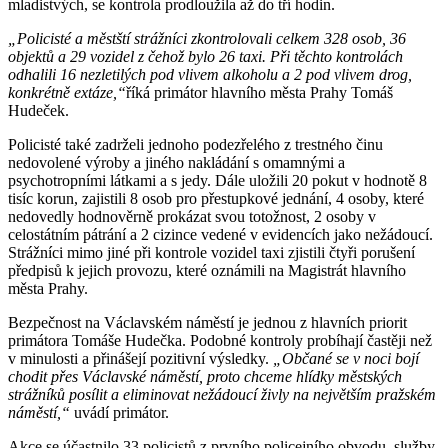
mladistvých, se kontrola prodloužila až do tří hodin.
„Policisté a městští strážníci zkontrolovali celkem 328 osob, 36
objektů a 29 vozidel z čehož bylo 26 taxi. Při těchto kontrolách
odhalili 16 nezletilých pod vlivem alkoholu a 2 pod vlivem drog,
konkrétně extáze,“
říká primátor hlavního města Prahy Tomáš
Hudeček.
Policisté také zadrželi jednoho podezřelého z trestného činu
nedovolené výroby a jiného nakládání s omamnými a
psychotropními látkami a s jedy. Dále uložili 20 pokut v hodnotě 8
tisíc korun, zajistili 8 osob pro přestupkové jednání, 4 osoby, které
nedovedly hodnověrně prokázat svou totožnost, 2 osoby v
celostátním pátrání a 2 cizince vedené v evidencích jako nežádoucí.
Strážníci mimo jiné při kontrole vozidel taxi zjistili čtyři porušení
předpisů k jejich provozu, které oznámili na Magistrát hlavního
města Prahy.
Bezpečnost na Václavském náměstí je jednou z hlavních priorit
primátora Tomáše Hudečka. Podobné kontroly probíhají častěji než
v minulosti a přinášejí pozitivní výsledky.
„Občané se v noci bojí
chodit přes Václavské náměstí, proto chceme hlídky městských
strážníků posílit a eliminovat nežádoucí živly na největším pražském
náměstí,“
uvádí primátor.
Akce se účastnilo 33 policistů z prvního policejního obvodu, služby