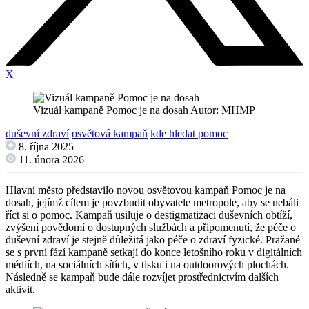
X
Vizuál kampaně Pomoc je na dosah Autor: MHMP
duševní zdraví
osvětová kampaň
kde hledat pomoc
8. října 2025
11. února 2026
Hlavní město představilo novou osvětovou kampaň Pomoc je na
dosah, jejímž cílem je povzbudit obyvatele metropole, aby se nebáli
říct si o pomoc. Kampaň usiluje o destigmatizaci duševních obtíží,
zvýšení povědomí o dostupných službách a připomenutí, že péče o
duševní zdraví je stejně důležitá jako péče o zdraví fyzické. Pražané
se s první fází kampaně setkají do konce letošního roku v digitálních
médiích, na sociálních sítích, v tisku i na outdoorových plochách.
Následně se kampaň bude dále rozvíjet prostřednictvím dalších
aktivit.