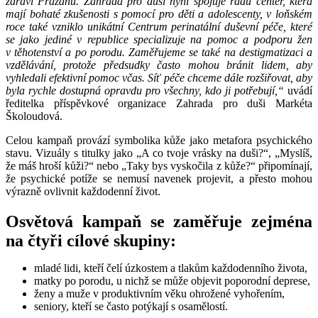
zdraví Pražanů. Zahrada pro duši nyní spojuje řadu center, která
mají bohaté zkušenosti s pomocí pro děti a adolescenty, v loňském
roce také vzniklo unikátní Centrum perinatální duševní péče, které
se jako jediné v republice specializuje na pomoc a podporu žen
v těhotenství a po porodu. Zaměřujeme se také na destigmatizaci a
vzdělávání, protože předsudky často mohou bránit lidem, aby
vyhledali efektivní pomoc včas. Síť péče chceme dále rozšiřovat, aby
byla rychle dostupná opravdu pro všechny, kdo ji potřebují,“
uvádí
ředitelka příspěvkové organizace Zahrada pro duši Markéta
Školoudová.
Celou kampaň provází symbolika kůže jako metafora psychického
stavu. Vizuály s titulky jako „A co tvoje vrásky na duši?“, „Myslíš,
že máš hroší kůži?“ nebo „Taky bys vyskočila z kůže?“ připomínají,
že psychické potíže se nemusí navenek projevit, a přesto mohou
výrazně ovlivnit každodenní život.
Osvětová kampaň se zaměřuje zejména
na čtyři cílové skupiny:
mladé lidi, kteří čelí úzkostem a tlakům každodenního života,
matky po porodu, u nichž se může objevit poporodní deprese,
ženy a muže v produktivním věku ohrožené vyhořením,
seniory, kteří se často potýkají s osamělostí.