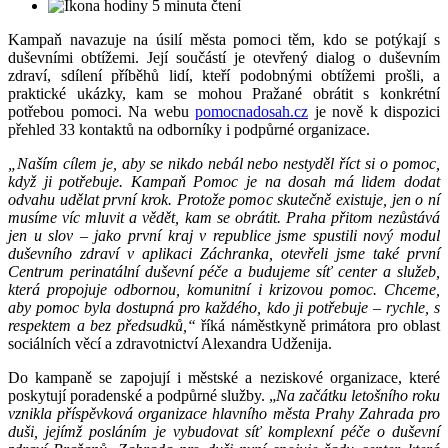
5 minuta čtení
Kampaň navazuje na úsilí města pomoci těm, kdo se potýkají s
duševními obtížemi. Její součástí je otevřený dialog o duševním
zdraví, sdílení příběhů lidí, kteří podobnými obtížemi prošli, a
praktické ukázky, kam se mohou Pražané obrátit s konkrétní
potřebou pomoci. Na webu
pomocnadosah.cz
je nově k dispozici
přehled 33 kontaktů na odborníky i podpůrné organizace.
„Naším cílem je, aby se nikdo nebál nebo nestyděl říct si o pomoc,
když ji potřebuje. Kampaň Pomoc je na dosah
má lidem dodat
odvahu udělat první krok. Protože pomoc skutečně existuje, jen o ní
musíme víc mluvit a vědět, kam se obrátit. Praha přitom nezůstává
jen u slov – jako první kraj v republice jsme spustili nový modul
duševního zdraví v aplikaci Záchranka, otevřeli jsme také první
Centrum perinatální duševní péče a budujeme síť center a služeb,
která propojuje odbornou, komunitní i krizovou pomoc. Chceme,
aby pomoc byla dostupná pro každého, kdo ji potřebuje – rychle, s
respektem a bez předsudků,“
říká náměstkyně primátora pro oblast
sociálních věcí a zdravotnictví Alexandra Udženija.
Do kampaně se zapojují i městské a neziskové organizace, které
poskytují poradenské a podpůrné služby. „
Na začátku letošního roku
vznikla příspěvková organizace hlavního města Prahy Zahrada pro
duši, jejímž posláním je vybudovat síť komplexní péče o duševní