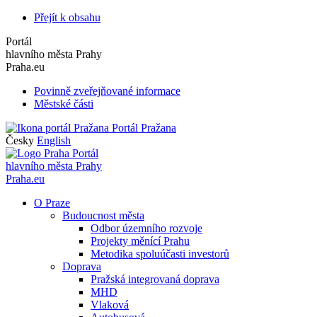
Přejít k obsahu
Portál
hlavního města Prahy
Praha.eu
Povinně zveřejňované informace
Městské části
Portál Pražana
Česky
English
Portál
hlavního města Prahy
Praha.eu
O Praze
Budoucnost města
Odbor územního rozvoje
Projekty měnící Prahu
Metodika spoluúčasti investorů
Doprava
Pražská integrovaná doprava
MHD
Vlaková