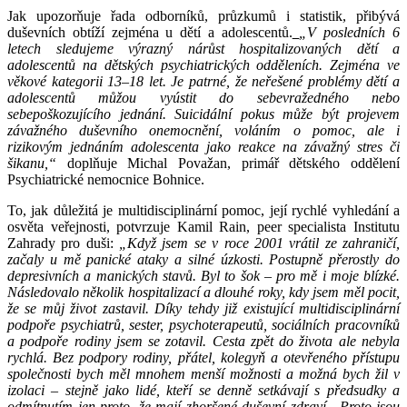
Jak upozorňuje řada odborníků, průzkumů i statistik, přibývá
duševních obtíží zejména u dětí a adolescentů.
„V posledních 6
letech sledujeme výrazný nárůst hospitalizovaných dětí a
adolescentů na dětských psychiatrických odděleních. Zejména ve
věkové kategorii 13
–
18 let. Je patrné, že neřešené problémy dětí a
adolescentů můžou vyústit do sebevražedného nebo
sebepoškozujícího jednání. Suicidální pokus může být projevem
závažného duševního onemocnění, voláním o pomoc, ale i
rizikovým jednáním adolescenta jako reakce na závažný stres či
šikanu,“
doplňuje Michal Považan, primář dětského oddělení
Psychiatrické nemocnice Bohnice.
To, jak důležitá je multidisciplinární pomoc, její rychlé vyhledání a
osvěta veřejnosti, potvrzuje Kamil Rain, peer specialista Institutu
Zahrady pro duši:
„Když jsem se v roce 2001 vrátil ze zahraničí,
začaly u mě panické ataky a silné úzkosti. Postupně přerostly do
depresivních a manických stavů. Byl to šok – pro mě i moje blízké.
Následovalo několik hospitalizací a dlouhé roky, kdy jsem měl pocit,
že se můj život zastavil. Díky tehdy již existující multidisciplinární
podpoře psychiatrů, sester, psychoterapeutů, sociálních pracovníků
a podpoře rodiny jsem se zotavil. Cesta zpět do života ale nebyla
rychlá. Bez podpory rodiny, přátel, kolegyň a otevřeného přístupu
společnosti bych měl mnohem menší možnosti a možná bych žil v
izolaci – stejně jako lidé, kteří se denně setkávají s předsudky a
odmítnutím jen proto, že mají zhoršené duševní zdraví. Proto jsou