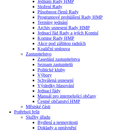
Jednání Rady HMP
Složení Rady
Působnost členů Rady
Programové prohlášení Rady HMP
Termíny jednání
Archiv usnesení Rady HMP
Jednací řád Rady a jejích Komisí
Komise Rady HMP
Akce pod záštitou radních
Koaliční smlouva
Zastupitelstvo
Zasedání zastupitelstva
Seznam zastupitelů
Politické kluby
Výbory
Schválená usnesení
Výsledky hlasování
Jednací řády
Manuál pro interpelující občany
Čestné občanství HMP
Městské části
Potřebuji řešit
Služby úřadu
Bydlení a nemovitosti
Doklady a oprávnění