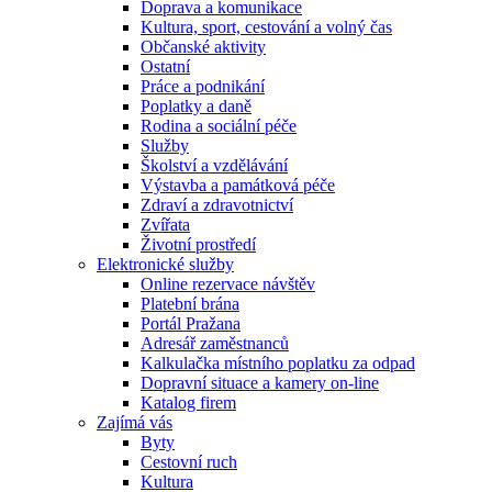
Doprava a komunikace
Kultura, sport, cestování a volný čas
Občanské aktivity
Ostatní
Práce a podnikání
Poplatky a daně
Rodina a sociální péče
Služby
Školství a vzdělávání
Výstavba a památková péče
Zdraví a zdravotnictví
Zvířata
Životní prostředí
Elektronické služby
Online rezervace návštěv
Platební brána
Portál Pražana
Adresář zaměstnanců
Kalkulačka místního poplatku za odpad
Dopravní situace a kamery on-line
Katalog firem
Zajímá vás
Byty
Cestovní ruch
Kultura