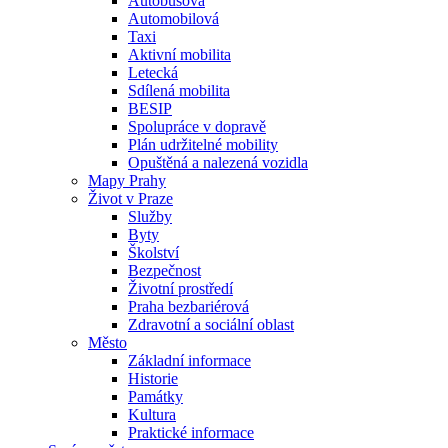
Autobusová
Automobilová
Taxi
Aktivní mobilita
Letecká
Sdílená mobilita
BESIP
Spolupráce v dopravě
Plán udržitelné mobility
Opuštěná a nalezená vozidla
Mapy Prahy
Život v Praze
Služby
Byty
Školství
Bezpečnost
Životní prostředí
Praha bezbariérová
Zdravotní a sociální oblast
Město
Základní informace
Historie
Památky
Kultura
Praktické informace