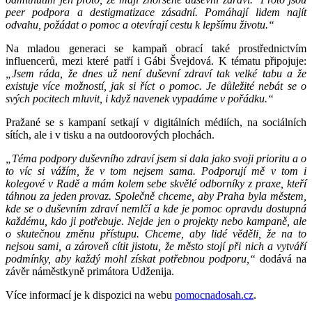
peer podpora a destigmatizace zásadní. Pomáhají lidem najít
odvahu, požádat o pomoc a otevírají cestu k lepšímu životu.“
Na mladou generaci se kampaň obrací také prostřednictvím
influencerů, mezi které patří i Gábi Švejdová. K tématu připojuje:
„Jsem ráda, že dnes už není duševní zdraví tak velké tabu a že
existuje více možností, jak si říct o pomoc. Je důležité nebát se o
svých pocitech mluvit, i když navenek vypadáme v pořádku.“
Pražané se s kampaní setkají v digitálních médiích, na sociálních
sítích, ale i v tisku a na outdoorových plochách.
„Téma podpory duševního zdraví jsem si dala jako svoji prioritu a o
to víc si vážím, že v tom nejsem sama. Podporují mě v tom i
kolegové v Radě a mám kolem sebe skvělé odborníky z praxe, kteří
táhnou za jeden provaz. Společně chceme, aby Praha byla městem,
kde se o duševním zdraví nemlčí a kde je pomoc opravdu dostupná
každému, kdo ji potřebuje. Nejde jen o projekty nebo kampaně, ale
o skutečnou změnu přístupu. Chceme, aby lidé věděli, že na to
nejsou sami, a zároveň cítit jistotu, že město stojí při nich a vytváří
podmínky, aby každý mohl získat potřebnou podporu,“
dodává na
závěr náměstkyně primátora Udženija.
Více informací je k dispozici na webu
pomocnadosah.cz
.