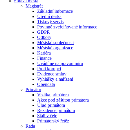
Správa města
Magistrát
Základní informace
Úřední deska
Tiskový servis
Povinně zveřejňované informace
GDPR
Odbory
Městské společnosti
Městské organizace
Kariéra
Finance
Uvádíme na pravou míru
Proti korupci
Evidence smluv
Vyhlášky a nařízení
Opendata
Primátor
Vizitka primátora
Akce pod záštitou primátora
Úřad primátora
Rezidence primátora
Stáli v čele
Primátorský řetěz
Rada