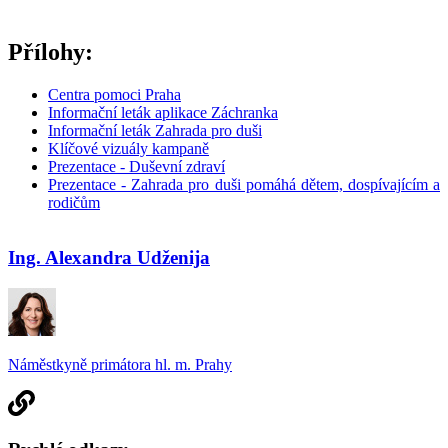
Přílohy:
Centra pomoci Praha
Informační leták aplikace Záchranka
Informační leták Zahrada pro duši
Klíčové vizuály kampaně
Prezentace - Duševní zdraví
Prezentace - Zahrada pro duši pomáhá dětem, dospívajícím a
rodičům
Ing. Alexandra Udženija
Náměstkyně primátora hl. m. Prahy