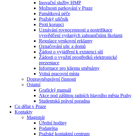
Inovační služby HMP
Možnosti parkování v Praze
Památková péče
Pražský uličník
Proti korupci
Uznávání rovnocennosti a nostrifikace
vysvědčení vydaných zahraničními školami
Regulace venkovní reklamy
Označování ulic a domů
Žádost o vyjádření k existenci sítí
Žádosti o využití prostředků elektronické
prezentace
Informace pro klienta směnárny
Volná pracovní místa
Dopravněsprávní činnosti
Ostatní
Grafický manuál
Akce pod záštitou radních hlavního města Prahy
Studentská právní poradna
Co dělat v Praze
Kontakty
Magistrát
Úřední hodiny
Podatelna
Pražské kontaktní centrum