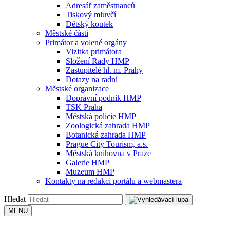
Adresář zaměstnanců
Tiskový mluvčí
Dětský koutek
Městské části
Primátor a volené orgány
Vizitka primátora
Složení Rady HMP
Zastupitelé hl. m. Prahy
Dotazy na radní
Městské organizace
Dopravní podnik HMP
TSK Praha
Městská policie HMP
Zoologická zahrada HMP
Botanická zahrada HMP
Prague City Tourism, a.s.
Městská knihovna v Praze
Galerie HMP
Muzeum HMP
Kontakty na redakci portálu a webmastera
Hledat
MENU