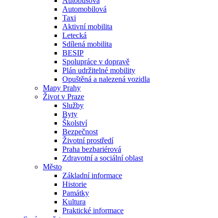
Autobusová
Automobilová
Taxi
Aktivní mobilita
Letecká
Sdílená mobilita
BESIP
Spolupráce v dopravě
Plán udržitelné mobility
Opuštěná a nalezená vozidla
Mapy Prahy
Život v Praze
Služby
Byty
Školství
Bezpečnost
Životní prostředí
Praha bezbariérová
Zdravotní a sociální oblast
Město
Základní informace
Historie
Památky
Kultura
Praktické informace