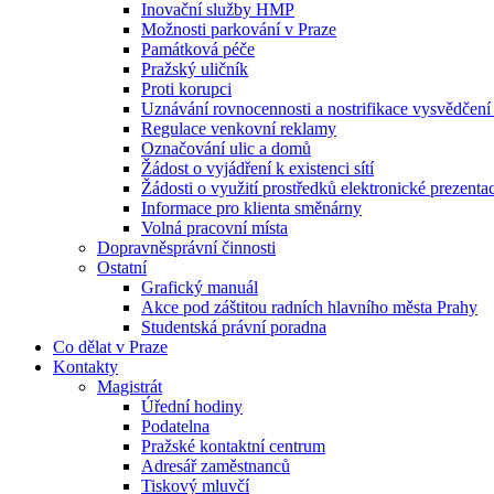
Inovační služby HMP
Možnosti parkování v Praze
Památková péče
Pražský uličník
Proti korupci
Uznávání rovnocennosti a nostrifikace vysvědčen
Regulace venkovní reklamy
Označování ulic a domů
Žádost o vyjádření k existenci sítí
Žádosti o využití prostředků elektronické prezenta
Informace pro klienta směnárny
Volná pracovní místa
Dopravněsprávní činnosti
Ostatní
Grafický manuál
Akce pod záštitou radních hlavního města Prahy
Studentská právní poradna
Co dělat v Praze
Kontakty
Magistrát
Úřední hodiny
Podatelna
Pražské kontaktní centrum
Adresář zaměstnanců
Tiskový mluvčí