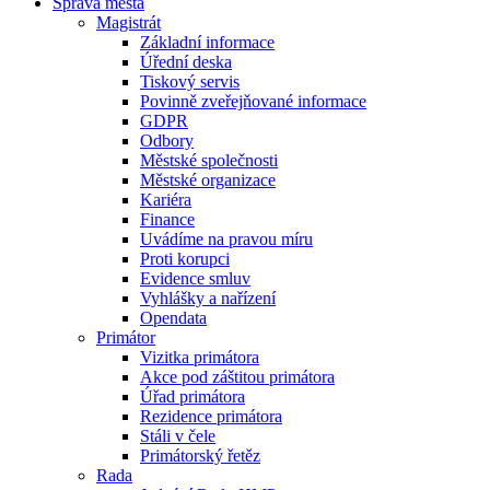
Správa města
Magistrát
Základní informace
Úřední deska
Tiskový servis
Povinně zveřejňované informace
GDPR
Odbory
Městské společnosti
Městské organizace
Kariéra
Finance
Uvádíme na pravou míru
Proti korupci
Evidence smluv
Vyhlášky a nařízení
Opendata
Primátor
Vizitka primátora
Akce pod záštitou primátora
Úřad primátora
Rezidence primátora
Stáli v čele
Primátorský řetěz
Rada