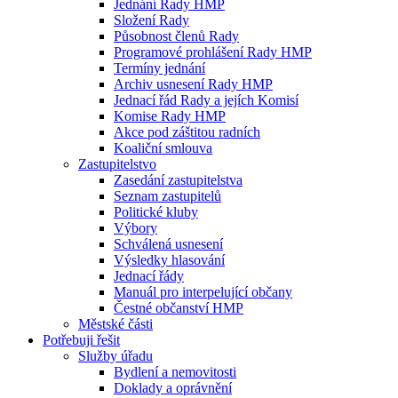
Jednání Rady HMP
Složení Rady
Působnost členů Rady
Programové prohlášení Rady HMP
Termíny jednání
Archiv usnesení Rady HMP
Jednací řád Rady a jejích Komisí
Komise Rady HMP
Akce pod záštitou radních
Koaliční smlouva
Zastupitelstvo
Zasedání zastupitelstva
Seznam zastupitelů
Politické kluby
Výbory
Schválená usnesení
Výsledky hlasování
Jednací řády
Manuál pro interpelující občany
Čestné občanství HMP
Městské části
Potřebuji řešit
Služby úřadu
Bydlení a nemovitosti
Doklady a oprávnění