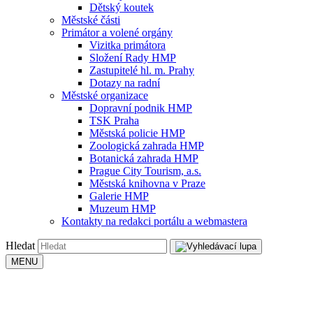
Dětský koutek
Městské části
Primátor a volené orgány
Vizitka primátora
Složení Rady HMP
Zastupitelé hl. m. Prahy
Dotazy na radní
Městské organizace
Dopravní podnik HMP
TSK Praha
Městská policie HMP
Zoologická zahrada HMP
Botanická zahrada HMP
Prague City Tourism, a.s.
Městská knihovna v Praze
Galerie HMP
Muzeum HMP
Kontakty na redakci portálu a webmastera
Hledat
MENU