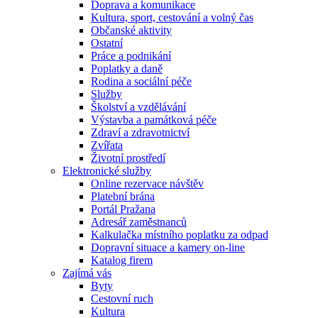
Doprava a komunikace
Kultura, sport, cestování a volný čas
Občanské aktivity
Ostatní
Práce a podnikání
Poplatky a daně
Rodina a sociální péče
Služby
Školství a vzdělávání
Výstavba a památková péče
Zdraví a zdravotnictví
Zvířata
Životní prostředí
Elektronické služby
Online rezervace návštěv
Platební brána
Portál Pražana
Adresář zaměstnanců
Kalkulačka místního poplatku za odpad
Dopravní situace a kamery on-line
Katalog firem
Zajímá vás
Byty
Cestovní ruch
Kultura