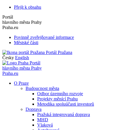
Přejít k obsahu
Portál
hlavního města Prahy
Praha.eu
Povinně zveřejňované informace
Městské části
Portál Pražana
Česky
English
Portál
hlavního města Prahy
Praha.eu
O Praze
Budoucnost města
Odbor územního rozvoje
Projekty měnící Prahu
Metodika spoluúčasti investorů
Doprava
Pražská integrovaná doprava
MHD
Vlaková