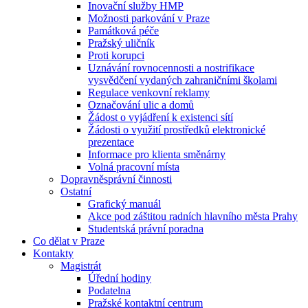
Inovační služby HMP
Možnosti parkování v Praze
Památková péče
Pražský uličník
Proti korupci
Uznávání rovnocennosti a nostrifikace
vysvědčení vydaných zahraničními školami
Regulace venkovní reklamy
Označování ulic a domů
Žádost o vyjádření k existenci sítí
Žádosti o využití prostředků elektronické
prezentace
Informace pro klienta směnárny
Volná pracovní místa
Dopravněsprávní činnosti
Ostatní
Grafický manuál
Akce pod záštitou radních hlavního města Prahy
Studentská právní poradna
Co dělat v Praze
Kontakty
Magistrát
Úřední hodiny
Podatelna
Pražské kontaktní centrum