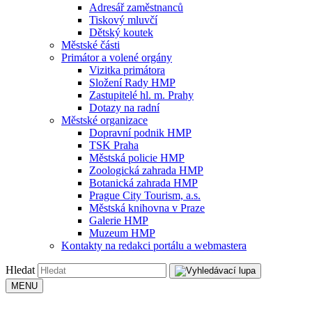
Adresář zaměstnanců
Tiskový mluvčí
Dětský koutek
Městské části
Primátor a volené orgány
Vizitka primátora
Složení Rady HMP
Zastupitelé hl. m. Prahy
Dotazy na radní
Městské organizace
Dopravní podnik HMP
TSK Praha
Městská policie HMP
Zoologická zahrada HMP
Botanická zahrada HMP
Prague City Tourism, a.s.
Městská knihovna v Praze
Galerie HMP
Muzeum HMP
Kontakty na redakci portálu a webmastera
Hledat
MENU