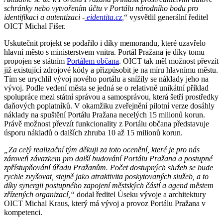
schránky nebo vytvořením účtu v Portálu národního bodu pro
identifikaci a autentizaci -
eidentita.cz
,
“ vysvětlil generální ředitel
OICT Michal Fišer.
Uskutečnit projekt se podařilo i díky memorandu, které uzavřelo
hlavní město s ministerstvem vnitra. Portál Pražana je díky tomu
propojen se státním
Portálem občana
. OICT tak měl možnost převzít
již existující zdrojové kódy a přizpůsobit je na míru hlavnímu městu.
Tím se urychlil vývoj nového portálu a snížily se náklady jeho na
vývoj. Podle vedení města se jedná se o relativně unikátní příklad
spolupráce mezi státní správou a samosprávou, která šetří prostředky
daňových poplatníků. V okamžiku zveřejnění pilotní verze dosáhly
náklady na spuštění Portálu Pražana necelých 15 milionů korun.
Právě možnost převzít funkcionality z Portálu občana představuje
úsporu nákladů o dalších zhruba 10 až 15 milionů korun.
„Za celý realizační tým děkuji za toto ocenění, které je pro nás
zároveň závazkem pro další budování Portálu Pražana a postupné
zpřístupňování úřadu Pražanům. Počet dostupných služeb se bude
rychle zvyšovat, stejně jako atraktivita poskytovaných služeb, a to
díky synergii postupného zapojení městských částí a agend městem
zřízených organizací,“
dodal ředitel Úseku vývoje a architektury
OICT Michal Kraus, který má vývoj a provoz Portálu Pražana v
kompetenci.