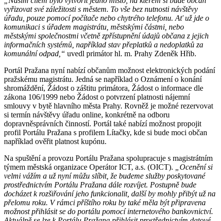
„
Naším cílem bylo vytvořit jedno místo, na kterém si bude občan
vyřizovat své záležitosti s městem. To vše bez nutnosti návštěvy
úřadu, pouze pomocí počítače nebo chytrého telefonu. Ať už jde o
komunikaci s úřadem magistrátu, městskými částmi, nebo
městskými společnostmi včetně zpřístupnění údajů občana z jejich
informačních systémů, například stav přeplatků a nedoplatků za
komunální odpad,“
uvedl primátor hl. m. Prahy Zdeněk Hřib.
Portál Pražana nyní nabízí občanům možnost elektronických podání
pražskému magistrátu. Jedná se například o Oznámení o konání
shromáždění, Žádost o záštitu primátora, Žádost o informace dle
zákona 106/1999 nebo Žádost o potvrzení platnosti nájemní
smlouvy v bytě hlavního města Prahy. Rovněž je možné rezervovat
si termín návštěvy úřadu online, konkrétně na odboru
dopravněsprávních činností. Portál také nabízí možnost propojit
profil Portálu Pražana s profilem Lítačky, kde si bude moci občan
například ověřit platnost kupónu.
Na spuštění a provozu Portálu Pražana spolupracuje s magistrátním
týmem městská organizace Operátor ICT, a.s. (OICT).
„Ocenění si
velmi vážím a už nyní můžu slíbit, že budeme služby poskytované
prostřednictvím Portálu Pražana dále rozvíjet. Postupně bude
docházet k rozšiřování jeho funkcionalit, další by mohly přibýt už na
přelomu roku. V rámci příštího roku by také měla být připravena
možnost přihlásit se do portálu pomocí internetového bankovnictví.
Aktuálně se lze k Portálu Pražana přihlásit prostřednictvím datové