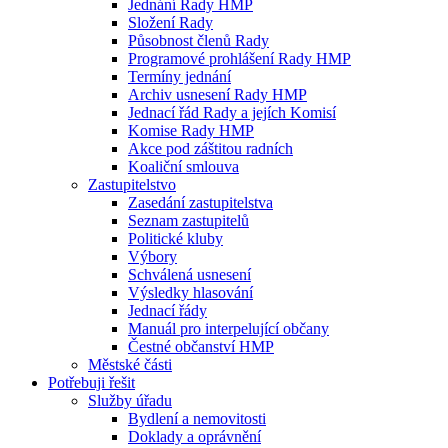
Jednání Rady HMP
Složení Rady
Působnost členů Rady
Programové prohlášení Rady HMP
Termíny jednání
Archiv usnesení Rady HMP
Jednací řád Rady a jejích Komisí
Komise Rady HMP
Akce pod záštitou radních
Koaliční smlouva
Zastupitelstvo
Zasedání zastupitelstva
Seznam zastupitelů
Politické kluby
Výbory
Schválená usnesení
Výsledky hlasování
Jednací řády
Manuál pro interpelující občany
Čestné občanství HMP
Městské části
Potřebuji řešit
Služby úřadu
Bydlení a nemovitosti
Doklady a oprávnění