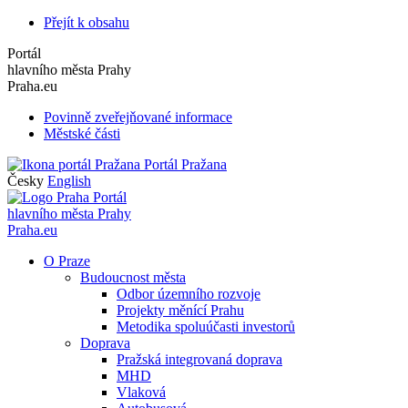
Přejít k obsahu
Portál
hlavního města Prahy
Praha.eu
Povinně zveřejňované informace
Městské části
Portál Pražana
Česky
English
Portál
hlavního města Prahy
Praha.eu
O Praze
Budoucnost města
Odbor územního rozvoje
Projekty měnící Prahu
Metodika spoluúčasti investorů
Doprava
Pražská integrovaná doprava
MHD
Vlaková