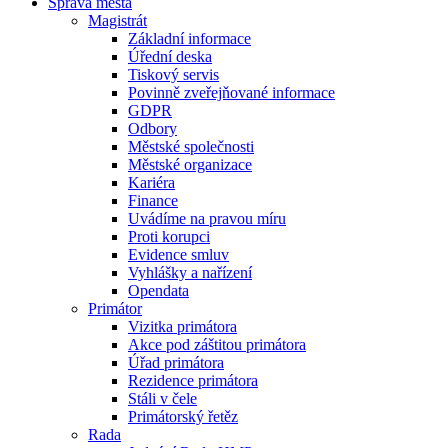
Správa města
Magistrát
Základní informace
Úřední deska
Tiskový servis
Povinně zveřejňované informace
GDPR
Odbory
Městské společnosti
Městské organizace
Kariéra
Finance
Uvádíme na pravou míru
Proti korupci
Evidence smluv
Vyhlášky a nařízení
Opendata
Primátor
Vizitka primátora
Akce pod záštitou primátora
Úřad primátora
Rezidence primátora
Stáli v čele
Primátorský řetěz
Rada