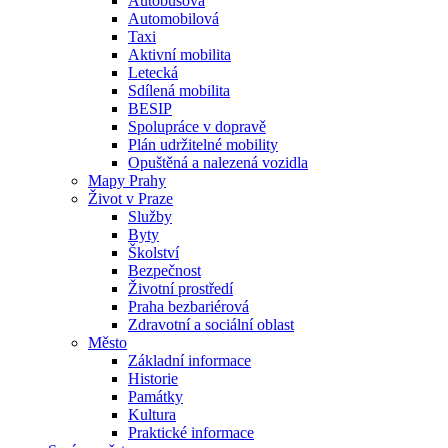
Autobusová
Automobilová
Taxi
Aktivní mobilita
Letecká
Sdílená mobilita
BESIP
Spolupráce v dopravě
Plán udržitelné mobility
Opuštěná a nalezená vozidla
Mapy Prahy
Život v Praze
Služby
Byty
Školství
Bezpečnost
Životní prostředí
Praha bezbariérová
Zdravotní a sociální oblast
Město
Základní informace
Historie
Památky
Kultura
Praktické informace