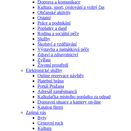
Doprava a komunikace
Kultura, sport, cestování a volný čas
Občanské aktivity
Ostatní
Práce a podnikání
Poplatky a daně
Rodina a sociální péče
Služby
Školství a vzdělávání
Výstavba a památková péče
Zdraví a zdravotnictví
Zvířata
Životní prostředí
Elektronické služby
Online rezervace návštěv
Platební brána
Portál Pražana
Adresář zaměstnanců
Kalkulačka místního poplatku za odpad
Dopravní situace a kamery on-line
Katalog firem
Zajímá vás
Byty
Cestovní ruch
Kultura