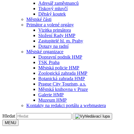
Adresář zaměstnanců
Tiskový mluvčí
Dětský koutek
Městské části
Primátor a volené orgány
Vizitka primátora
Složení Rady HMP
Zastupitelé hl. m. Prahy
Dotazy na radní
Městské organizace
Dopravní podnik HMP
TSK Praha
Městská policie HMP
Zoologická zahrada HMP
Botanická zahrada HMP
Prague City Tourism, a.s.
Městská knihovna v Praze
Galerie HMP
Muzeum HMP
Kontakty na redakci portálu a webmastera
Hledat
MENU