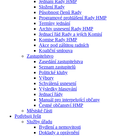
Jednání Rady HMP
Složení Rady
Působnost členů Rady
Programové prohlášení Rady HMP
Termíny jednání
Archiv usnesení Rady HMP
Jednací řád Rady a jejích Komisí
Komise Rady HMP
Akce pod záštitou radních
Koaliční smlouva
Zastupitelstvo
Zasedání zastupitelstva
Seznam zastupitelů
Politické kluby
Výbory
Schválená usnesení
Výsledky hlasování
Jednací řády
Manuál pro interpelující občany
Čestné občanství HMP
Městské části
Potřebuji řešit
Služby úřadu
Bydlení a nemovitosti
Doklady a oprávnění