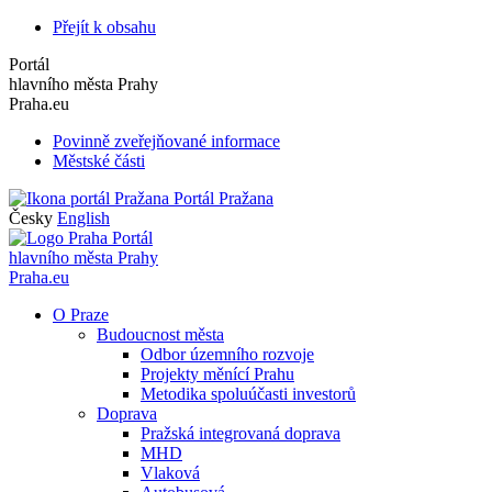
Přejít k obsahu
Portál
hlavního města Prahy
Praha.eu
Povinně zveřejňované informace
Městské části
Portál Pražana
Česky
English
Portál
hlavního města Prahy
Praha.eu
O Praze
Budoucnost města
Odbor územního rozvoje
Projekty měnící Prahu
Metodika spoluúčasti investorů
Doprava
Pražská integrovaná doprava
MHD
Vlaková