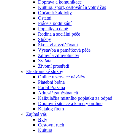
Doprava a komunikace
Kultura, sport, cestování a volný čas
Občanské aktivity
Ostatní
Práce a podnikání
Poplatky a daně
Rodina a sociální péče
Služby
Školství a vzdělávání
Výstavba a památková péče
Zdraví a zdravotnictví
Zvířata
Životní prostředí
Elektronické služby
Online rezervace návštěv
Platební brána
Portál Pražana
Adresář zaměstnanců
Kalkulačka místního poplatku za odpad
Dopravní situace a kamery on-line
Katalog firem
Zajímá vás
Byty
Cestovní ruch
Kultura