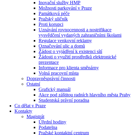
Inovační služby HMP
Možnosti parkování v Praze
Památková péče
Pražský uličník
Proti korupci
Uznávání rovnocennosti a nostrifikace
vysvědčení vydaných zahraničními školami
Regulace venkovní reklamy
Označování ulic a domů
Žádost o vyjádření k existenci sítí
Žádosti o využití prostředků elektronické
prezentace
Informace pro klienta směnárny
Volná pracovní místa
Dopravněsprávní činnosti
Ostatní
Grafický manuál
Akce pod záštitou radních hlavního města Prahy
Studentská právní poradna
Co dělat v Praze
Kontakty
Magistrát
Úřední hodiny
Podatelna
Pražské kontaktní centrum