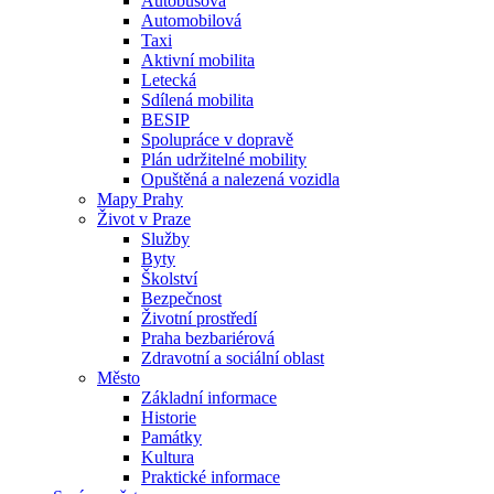
Autobusová
Automobilová
Taxi
Aktivní mobilita
Letecká
Sdílená mobilita
BESIP
Spolupráce v dopravě
Plán udržitelné mobility
Opuštěná a nalezená vozidla
Mapy Prahy
Život v Praze
Služby
Byty
Školství
Bezpečnost
Životní prostředí
Praha bezbariérová
Zdravotní a sociální oblast
Město
Základní informace
Historie
Památky
Kultura
Praktické informace