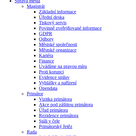
Správa města
Magistrát
Základní informace
Úřední deska
Tiskový servis
Povinně zveřejňované informace
GDPR
Odbory
Městské společnosti
Městské organizace
Kariéra
Finance
Uvádíme na pravou míru
Proti korupci
Evidence smluv
Vyhlášky a nařízení
Opendata
Primátor
Vizitka primátora
Akce pod záštitou primátora
Úřad primátora
Rezidence primátora
Stáli v čele
Primátorský řetěz
Rada