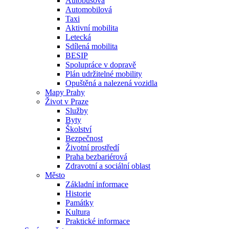
Autobusová
Automobilová
Taxi
Aktivní mobilita
Letecká
Sdílená mobilita
BESIP
Spolupráce v dopravě
Plán udržitelné mobility
Opuštěná a nalezená vozidla
Mapy Prahy
Život v Praze
Služby
Byty
Školství
Bezpečnost
Životní prostředí
Praha bezbariérová
Zdravotní a sociální oblast
Město
Základní informace
Historie
Památky
Kultura
Praktické informace