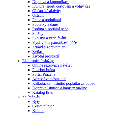
Doprava a komunikace
Kultura, sport, cestování a volný čas
Občanské aktivity
Ostatní
Práce a podnikání
Poplatky a daně
Rodina a sociální péče
Služby
Školství a vzdělávání
Výstavba a památková péče
Zdraví a zdravotnictví
Zvířata
Životní prostředí
Elektronické služby
Online rezervace návštěv
Platební brána
Portál Pražana
Adresář zaměstnanců
Kalkulačka místního poplatku za odpad
Dopravní situace a kamery on-line
Katalog firem
Zajímá vás
Byty
Cestovní ruch
Kultura