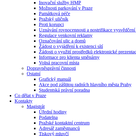
Inovační služby HMP
Možnosti parkování v Praze
Památková péče
Pražský uličník
Proti korupci
Uznávání rovnocennosti a nostrifikace vysvědčen
Regulace venkovní reklamy
Označování ulic a domů
Žádost o vyjádření k existenci sítí
Žádosti o využití prostředků elektronické prezenta
Informace pro klienta směnárny
Volná pracovní místa
Dopravněsprávní činnosti
Ostatní
Grafický manuál
Akce pod záštitou radních hlavního města Prahy
Studentská právní poradna
Co dělat v Praze
Kontakty
Magistrát
Úřední hodiny
Podatelna
Pražské kontaktní centrum
Adresář zaměstnanců
Tiskový mluvčí