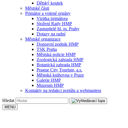
Dětský koutek
Městské části
Primátor a volené orgány
Vizitka primátora
Složení Rady HMP
Zastupitelé hl. m. Prahy
Dotazy na radní
Městské organizace
Dopravní podnik HMP
TSK Praha
Městská policie HMP
Zoologická zahrada HMP
Botanická zahrada HMP
Prague City Tourism, a.s.
Městská knihovna v Praze
Galerie HMP
Muzeum HMP
Kontakty na redakci portálu a webmastera
Hledat
MENU