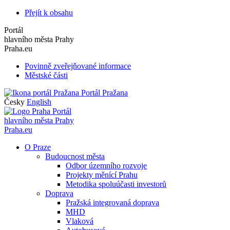
Přejít k obsahu
Portál
hlavního města Prahy
Praha.eu
Povinně zveřejňované informace
Městské části
Portál Pražana
Česky
English
Portál
hlavního města Prahy
Praha.eu
O Praze
Budoucnost města
Odbor územního rozvoje
Projekty měnící Prahu
Metodika spoluúčasti investorů
Doprava
Pražská integrovaná doprava
MHD
Vlaková