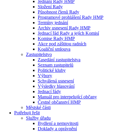
Jednání Rady HMP
Složení Rady
Působnost členů Rady
Programové prohlášení Rady HMP
Termíny jednání
Archiv usnesení Rady HMP
Jednací řád Rady a jejích Komisí
Komise Rady HMP
Akce pod záštitou radních
Koaliční smlouva
Zastupitelstvo
Zasedání zastupitelstva
Seznam zastupitelů
Politické kluby
Výbory
Schválená usnesení
Výsledky hlasování
Jednací řády
Manuál pro interpelující občany
Čestné občanství HMP
Městské části
Potřebuji řešit
Služby úřadu
Bydlení a nemovitosti
Doklady a oprávnění