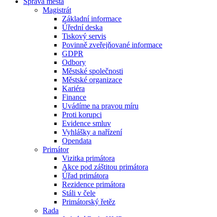
Správa města
Magistrát
Základní informace
Úřední deska
Tiskový servis
Povinně zveřejňované informace
GDPR
Odbory
Městské společnosti
Městské organizace
Kariéra
Finance
Uvádíme na pravou míru
Proti korupci
Evidence smluv
Vyhlášky a nařízení
Opendata
Primátor
Vizitka primátora
Akce pod záštitou primátora
Úřad primátora
Rezidence primátora
Stáli v čele
Primátorský řetěz
Rada