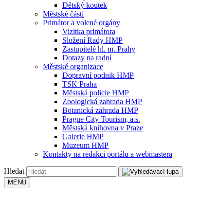
Dětský koutek
Městské části
Primátor a volené orgány
Vizitka primátora
Složení Rady HMP
Zastupitelé hl. m. Prahy
Dotazy na radní
Městské organizace
Dopravní podnik HMP
TSK Praha
Městská policie HMP
Zoologická zahrada HMP
Botanická zahrada HMP
Prague City Tourism, a.s.
Městská knihovna v Praze
Galerie HMP
Muzeum HMP
Kontakty na redakci portálu a webmastera
Hledat
MENU