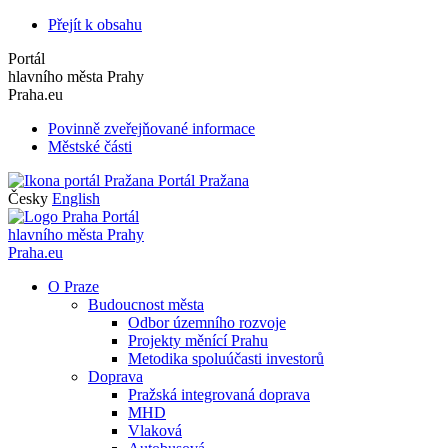
Přejít k obsahu
Portál
hlavního města Prahy
Praha.eu
Povinně zveřejňované informace
Městské části
Portál Pražana
Česky
English
Portál
hlavního města Prahy
Praha.eu
O Praze
Budoucnost města
Odbor územního rozvoje
Projekty měnící Prahu
Metodika spoluúčasti investorů
Doprava
Pražská integrovaná doprava
MHD
Vlaková