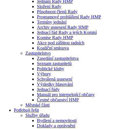
Jednání Rady HMP
Složení Rady
Působnost členů Rady
Programové prohlášení Rady HMP
Termíny jednání
Archiv usnesení Rady HMP
Jednací řád Rady a jejích Komisí
Komise Rady HMP
Akce pod záštitou radních
Koaliční smlouva
Zastupitelstvo
Zasedání zastupitelstva
Seznam zastupitelů
Politické kluby
Výbory
Schválená usnesení
Výsledky hlasování
Jednací řády
Manuál pro interpelující občany
Čestné občanství HMP
Městské části
Potřebuji řešit
Služby úřadu
Bydlení a nemovitosti
Doklady a oprávnění