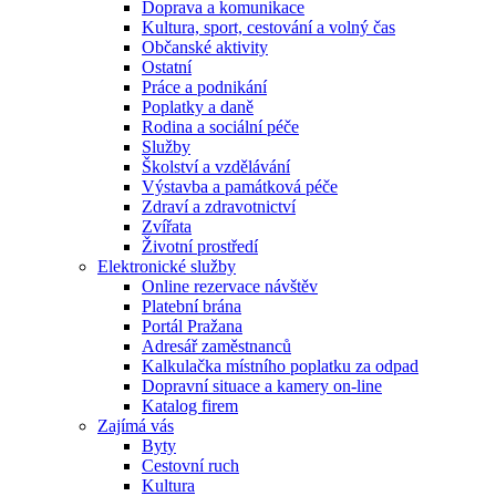
Doprava a komunikace
Kultura, sport, cestování a volný čas
Občanské aktivity
Ostatní
Práce a podnikání
Poplatky a daně
Rodina a sociální péče
Služby
Školství a vzdělávání
Výstavba a památková péče
Zdraví a zdravotnictví
Zvířata
Životní prostředí
Elektronické služby
Online rezervace návštěv
Platební brána
Portál Pražana
Adresář zaměstnanců
Kalkulačka místního poplatku za odpad
Dopravní situace a kamery on-line
Katalog firem
Zajímá vás
Byty
Cestovní ruch
Kultura