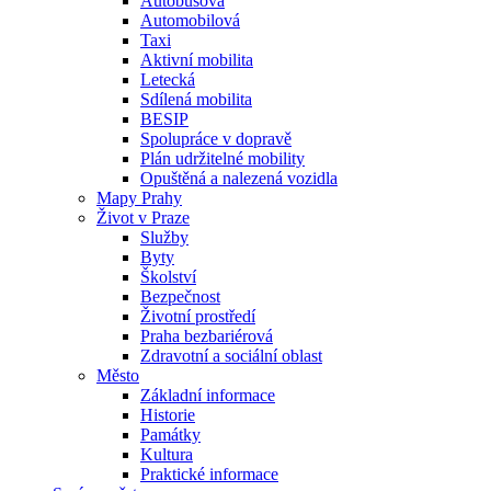
Autobusová
Automobilová
Taxi
Aktivní mobilita
Letecká
Sdílená mobilita
BESIP
Spolupráce v dopravě
Plán udržitelné mobility
Opuštěná a nalezená vozidla
Mapy Prahy
Život v Praze
Služby
Byty
Školství
Bezpečnost
Životní prostředí
Praha bezbariérová
Zdravotní a sociální oblast
Město
Základní informace
Historie
Památky
Kultura
Praktické informace