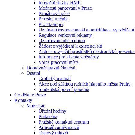
Inovační služby HMP
Možnosti parkování v Praze
Památková péče
Pražský uličník
Proti korupci
Uznávání rovnocennosti a nostrifikace vysvědčen
Regulace venkovní reklamy
Označování ulic a domů
Žádost o vyjádření k existenci sítí
Žádosti o využití prostředků elektronické prezenta
Informace pro klienta směnárny
Volná pracovní místa
Dopravněsprávní činnosti
Ostatní
Grafický manuál
Akce pod záštitou radních hlavního města Prahy
Studentská právní poradna
Co dělat v Praze
Kontakty
Magistrát
Úřední hodiny
Podatelna
Pražské kontaktní centrum
Adresář zaměstnanců
Tiskový mluvčí