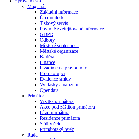
Správa města
Magistrát
Základní informace
Úřední deska
Tiskový servis
Povinně zveřejňované informace
GDPR
Odbory
Městské společnosti
Městské organizace
Kariéra
Finance
Uvádíme na pravou míru
Proti korupci
Evidence smluv
Vyhlášky a nařízení
Opendata
Primátor
Vizitka primátora
Akce pod záštitou primátora
Úřad primátora
Rezidence primátora
Stáli v čele
Primátorský řetěz
Rada