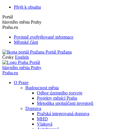
Přejít k obsahu
Portál
hlavního města Prahy
Praha.eu
Povinně zveřejňované informace
Městské části
Portál Pražana
Česky
English
Portál
hlavního města Prahy
Praha.eu
O Praze
Budoucnost města
Odbor územního rozvoje
Projekty měnící Prahu
Metodika spoluúčasti investorů
Doprava
Pražská integrovaná doprava
MHD
Vlaková