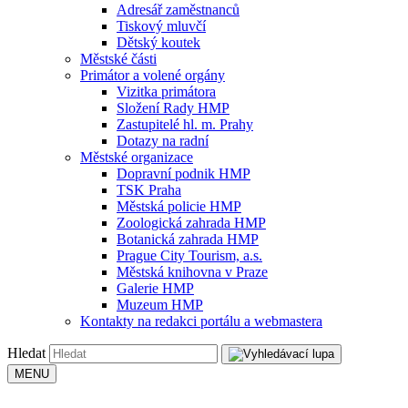
Adresář zaměstnanců
Tiskový mluvčí
Dětský koutek
Městské části
Primátor a volené orgány
Vizitka primátora
Složení Rady HMP
Zastupitelé hl. m. Prahy
Dotazy na radní
Městské organizace
Dopravní podnik HMP
TSK Praha
Městská policie HMP
Zoologická zahrada HMP
Botanická zahrada HMP
Prague City Tourism, a.s.
Městská knihovna v Praze
Galerie HMP
Muzeum HMP
Kontakty na redakci portálu a webmastera
Hledat
MENU