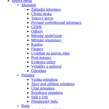
Správa města
Magistrát
Základní informace
Úřední deska
Tiskový servis
Povinně zveřejňované informace
GDPR
Odbory
Městské společnosti
Městské organizace
Kariéra
Finance
Uvádíme na pravou míru
Proti korupci
Evidence smluv
Vyhlášky a nařízení
Opendata
Primátor
Vizitka primátora
Akce pod záštitou primátora
Úřad primátora
Rezidence primátora
Stáli v čele
Primátorský řetěz
Rada