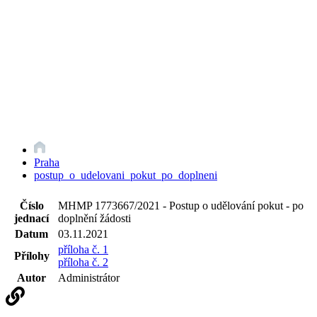
Praha
postup_o_udelovani_pokut_po_doplneni
Číslo
MHMP 1773667/2021 - Postup o udělování pokut - po
jednací
doplnění žádosti
Datum
03.11.2021
příloha č. 1
Přílohy
příloha č. 2
Autor
Administrátor