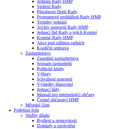
Jednání Rady HMP
Složení Rady
Působnost členů Rady
Programové prohlášení Rady HMP
Termíny jednání
Archiv usnesení Rady HMP
Jednací řád Rady a jejích Komisí
Komise Rady HMP
Akce pod záštitou radních
Koaliční smlouva
Zastupitelstvo
Zasedání zastupitelstva
Seznam zastupitelů
Politické kluby
Výbory
Schválená usnesení
Výsledky hlasování
Jednací řády
Manuál pro interpelující občany
Čestné občanství HMP
Městské části
Potřebuji řešit
Služby úřadu
Bydlení a nemovitosti
Doklady a oprávnění