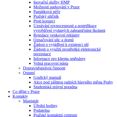
Inovační služby HMP
Možnosti parkování v Praze
Památková péče
Pražský uličník
Proti korupci
Uznávání rovnocennosti a nostrifikace
vysvědčení vydaných zahraničními školami
Regulace venkovní reklamy
Označování ulic a domů
Žádost o vyjádření k existenci sítí
Žádosti o využití prostředků elektronické
prezentace
Informace pro klienta směnárny
Volná pracovní místa
Dopravněsprávní činnosti
Ostatní
Grafický manuál
Akce pod záštitou radních hlavního města Prahy
Studentská právní poradna
Co dělat v Praze
Kontakty
Magistrát
Úřední hodiny
Podatelna
Pražské kontaktní centrum