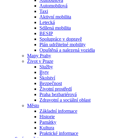
Autobusová
Automobilová
Taxi
Aktivní mobilita
Letecká
Sdílená mobilita
BESIP
Spolupráce v dopravě
Plán udržitelné mobility
Opuštěná a nalezená vozidla
Mapy Prahy
Život v Praze
Služby
Byty
Školství
Bezpečnost
Životní prostředí
Praha bezbariérová
Zdravotní a sociální oblast
Město
Základní informace
Historie
Památky
Kultura
Praktické informace