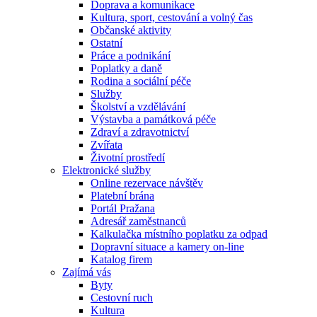
Doprava a komunikace
Kultura, sport, cestování a volný čas
Občanské aktivity
Ostatní
Práce a podnikání
Poplatky a daně
Rodina a sociální péče
Služby
Školství a vzdělávání
Výstavba a památková péče
Zdraví a zdravotnictví
Zvířata
Životní prostředí
Elektronické služby
Online rezervace návštěv
Platební brána
Portál Pražana
Adresář zaměstnanců
Kalkulačka místního poplatku za odpad
Dopravní situace a kamery on-line
Katalog firem
Zajímá vás
Byty
Cestovní ruch
Kultura